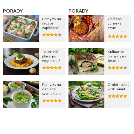
PORADY
PORADY
Pomysły na
Chili con
sycące
carne - z
zapiekanki
czym
podawać?
Jak zrobić
Kulinarne
placki po
pomysły na
węgiersku?
łososia
Pomysły na
Omlet - obiad
dania ze
w 10 minut
szpinakiem