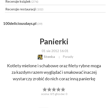
Recenzje książek
(276)
Recenzje restauracji
(102)
100deliciousdays.pl
(39)
Panierki
01 sie 2012 16:01
Stenka
Porady
Kotlety mielone i schabowe oraz filety rybne moga
za kazdym razem wyglądać i smakować inaczej
wystarczy zrobić do nich coraz inną panierkę
ocena:
0
/5 głosów:
0