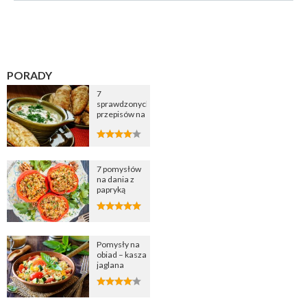
PORADY
7
sprawdzonych
przepisów na
zupę
cebulową
7 pomysłów
na dania z
papryką
Pomysły na
obiad – kasza
jaglana