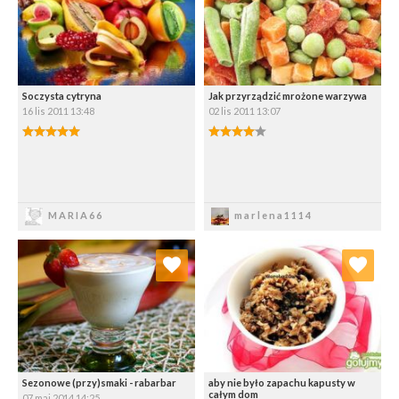
Soczysta cytryna
Jak przyrządzić mrożone warzywa
16 lis 2011 13:48
02 lis 2011 13:07
5.00/5
4.00/5
Zapisz
Zapisz
MARIA66
marlena1114
Dodaj do ulubionych
Dodaj do ulubionych
Wybierz listę:
Wybierz listę:
Sezonowe (przy)smaki - rabarbar
aby nie było zapachu kapusty w
całym dom
07 maj 2014 14:25