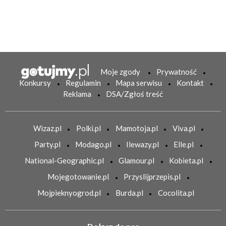
Moje zgody
Prywatność
Konkursy
Regulamin
Mapa serwisu
Kontakt
Reklama
DSA/Zgłoś treść
Wizaz.pl
Polki.pl
Mamotoja.pl
Viva.pl
Party.pl
Modago.pl
Ilewazy.pl
Elle.pl
National-Geographic.pl
Glamour.pl
Kobieta.pl
Mojegotowanie.pl
Przyslijprzepis.pl
Mojpieknyogrod.pl
Burda.pl
Cocolita.pl