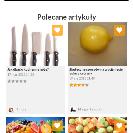
Polecane artykuły
Dodaj do ulubionych
Dodaj do ulubionych
Wybierz listę:
Wybierz listę:
Jak dbać o kuchenne noże?
Skuteczne sposoby na wyciśniecie
soku z cytryny
17 mar 2012 14:23
07 sie 2013 21:49
0.00/5
4.00/5
Zapisz
Zapisz
Triss
Mega łasuch
Dodaj do ulubionych
Dodaj do ulubionych
Wybierz listę:
Wybierz listę: