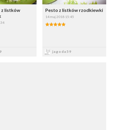
 z listków
Pesto z listków rzodkiewki
k
14 maj 2018 15:45
:34
apisz
Zapisz
9
jagoda59