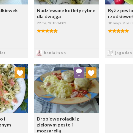
zodkiewek
Nadziewane kotlety rybne
Ryż z pesto
dla dwojga
rzodkiewe
22 maj 2018 14:02
18 maj 2018 00
sz
Zapisz
Z
iat
haniakson
jagoda5
 ulubionych
Dodaj do ulubionych
2
ybierz listę:
Wybierz listę:
o i
Drobiowe roladki z
zonym
zielonym pesto i
mozzarellą