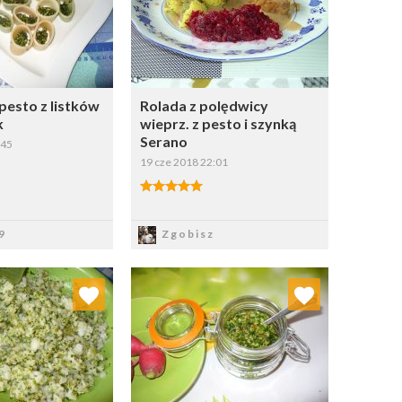
pesto z listków
Rolada z polędwicy
k
wieprz. z pesto i szynką
Serano
:45
19 cze 2018 22:01
apisz
Zapisz
9
Zgobisz
j do ulubionych
Dodaj do ulubionych
Wybierz listę:
Wybierz listę: