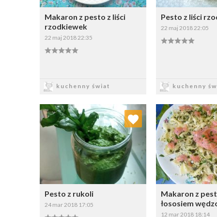
Makaron z pesto z liści
Pesto z liści r
rzodkiewek
22 maj 2018 22:05
22 maj 2018 22:35
Zapisz
Zapi
kuchenny świat
kuchenny św
Dodaj do ulubionych
Dodaj do
Wybierz listę:
W
Pesto z rukoli
Makaron z pest
łososiem węd
24 mar 2018 17:05
12 mar 2018 18:14