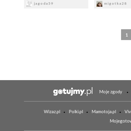
jagoda59
migotka28
1
Moje zgody
Wizaz.pl
Polki.pl
Mamotoja.pl
Viv
Mojegotow