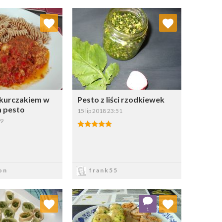
j do ulubionych
Dodaj do ulubionych
Wybierz listę:
Wybierz listę:
kurczakiem w
Pesto z liści rzodkiewek
 pesto
15 lip 2018 23:51
19
apisz
Zapisz
on
frank55
j do ulubionych
Dodaj do ulubionych
1
Wybierz listę:
Wybierz listę: