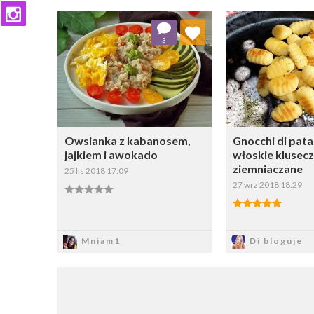
Dodaj do ulubionych
Dodaj do
3
Wybierz listę:
W
Owsianka z kabanosem,
Gnocchi di pata
jajkiem i awokado
włoskie klusecz
ziemniaczane
25 lis 2018 17:09
27 wrz 2018 18:29
Zapisz
Zapi
Mniam1
Di bloguje