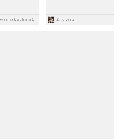
apisz
Zapisz
wasnakuchnia1
Zgobisz