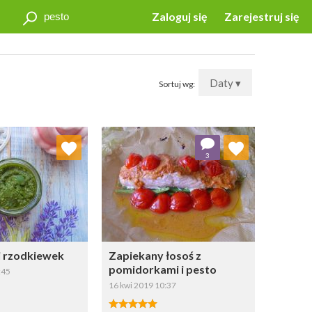
Zaloguj się
Zarejestruj się
Daty ▾
Sortuj wg:
j do ulubionych
Dodaj do ulubionych
3
Wybierz listę:
Wybierz listę:
ci rzodkiewek
Zapiekany łosoś z
pomidorkami i pesto
:45
16 kwi 2019 10:37