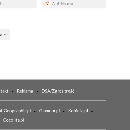
9
AldiNonia
a >
takt
Reklama
DSA/Zgłoś treść
l-Geographic.pl
Glamour.pl
Kobieta.pl
Cocolita.pl