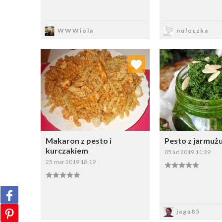
Zapisz
Zapi
WWWiola
nuleczka
Dodaj do ulubionych
Dodaj do
Wybierz listę:
W
Makaron z pesto i
Pesto z jarmuż
kurczakiem
05 lut 2019 11:39
25 mar 2019 18:19
Zapisz
Zapi
jaga85