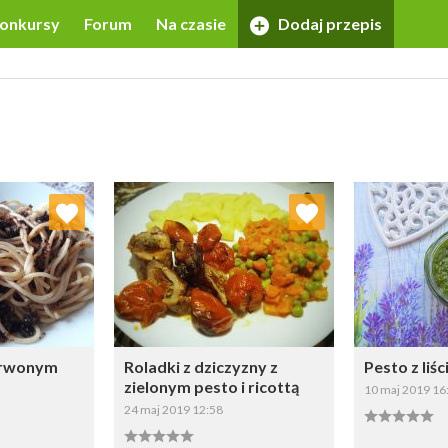
onkursy
Forum
Na czasie
Dodaj przepis
 ulubionych
Dodaj do ulubionych
Doda
ybierz listę:
Wybierz listę:
erwonym
Roladki z dziczyzny z
Pesto z liś
zielonym pesto i ricottą
10 maj 2019 16
24 maj 2019 12:58