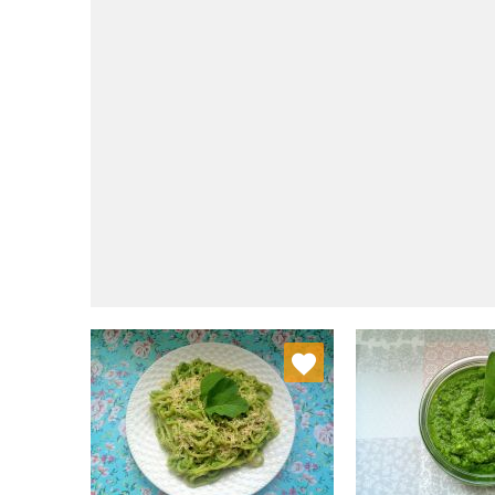
Dodaj do ulubionych
Dodaj do
Wybierz listę:
W