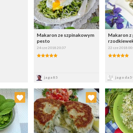
Makaron ze szpinakowym
Makaron z 
pesto
rzodkiewe
24 cze 2018 20:37
22 cze 2018 00
Zapisz
Z
jaga85
jagoda5
 ulubionych
Dodaj do ulubionych
Doda
ybierz listę:
Wybierz listę: