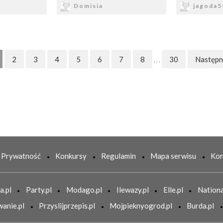
Domisia
jagoda5
2
3
4
5
6
7
8
30
Następn
. . .
Prywatność
Konkursy
Regulamin
Mapa serwisu
Kon
a.pl
Party.pl
Modago.pl
Ilewazy.pl
Elle.pl
Nationa
anie.pl
Przyslijprzepis.pl
Mojpieknyogrod.pl
Burda.pl