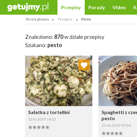
Przepisy
Porady
Video
K
Strona główna
Przepisy
Pesto
Znaleziono:
870
w dziale przepisy
Szukano:
pesto
Dodaj do ulubionych
Dodaj do
Wybierz listę:
W
Sałatka z tortellini
Spaghetti z cz
pesto
12 lis 2019 14:12
22 sie 2019 19:34