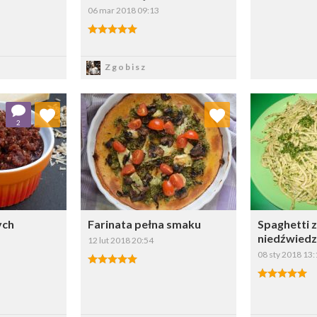
06 mar 2018 09:13
sz
Zapisz
Zgobisz
 ulubionych
Dodaj do ulubionych
Doda
2
ybierz listę:
Wybierz listę:
ych
Farinata pełna smaku
Spaghetti 
niedźwiedz
12 lut 2018 20:54
08 sty 2018 13:
sz
Zapisz
Z