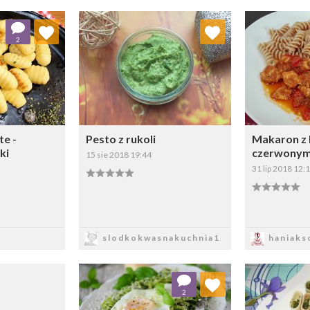
 ulubionych
Dodaj do ulubionych
Doda
2
ybierz listę:
Wybierz listę:
te -
Pesto z rukoli
Makaron z 
ki
czerwonym
15 sie 2018 19:44
31 lip 2018 12:
sz
Zapisz
Z
slodkokwasnakuchnia1
haniaks
Dodaj do ulubionych
Doda
2
Wybierz listę: