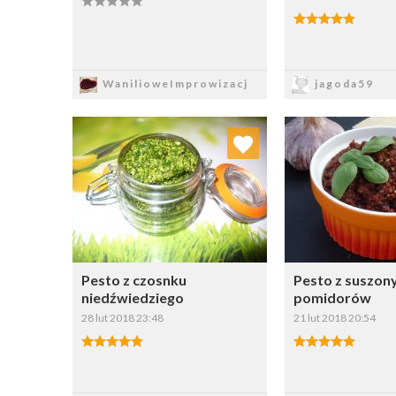
Zapisz
Zapi
WanilioweImprowizacj
jagoda59
Dodaj do ulubionych
Dodaj do
Wybierz listę:
W
Pesto z czosnku
Pesto z suszon
niedźwiedziego
pomidorów
28 lut 2018 23:48
21 lut 2018 20:54
Zapisz
Zapi