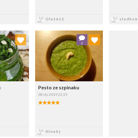
sz
Zapisz
Z
Ola1612
slodkok
 ulubionych
Dodaj do ulubionych
3
ybierz listę:
Wybierz listę:
u
Pesto ze szpinaku
08 sty 2019 22:25
sz
Zapisz
NinaSz