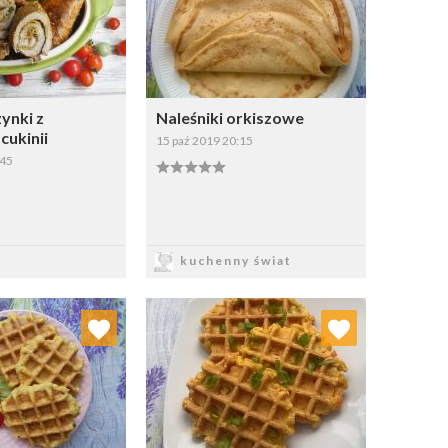
zynki z
Naleśniki orkiszowe
cukinii
15 paź 2019 20:15
:45
apisz
Zapisz
kuchenny świat
j do ulubionych
Dodaj do ulubionych
Wybierz listę:
Wybierz listę: