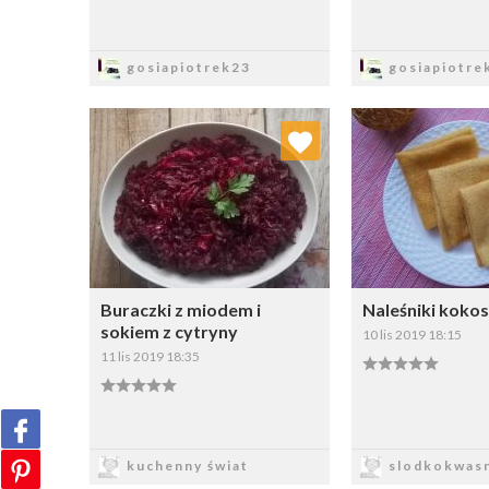
Zapisz
Zapi
gosiapiotrek23
gosiapiotre
Dodaj do ulubionych
Dodaj do
Wybierz listę:
W
Buraczki z miodem i
Naleśniki koko
sokiem z cytryny
10 lis 2019 18:15
11 lis 2019 18:35
Zapisz
Zapi
kuchenny świat
slodkokwasn