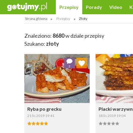
Przepisy
Porady
Video
K
Strona główna
Przepisy
Złoty
Znaleziono:
8680
w dziale przepisy
Szukano:
złoty
Dodaj do ulubionych
Dodaj do
2
Wybierz listę:
W
Ryba po grecku
Placki warzywne
21 lis 2019 19:41
18 lis 2019 19:04