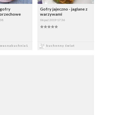
gofry
Gofry jajeczno - jaglane z
-orzechowe
warzywami
:38
06 paź 2019 17:36
apisz
Zapisz
wasnakuchnia1
kuchenny świat