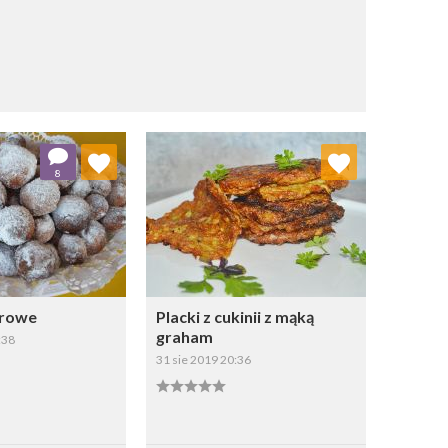
j do ulubionych
Dodaj do ulubionych
8
Wybierz listę:
Wybierz listę:
erowe
Placki z cukinii z mąką
graham
:38
31 sie 2019 20:36
apisz
Zapisz