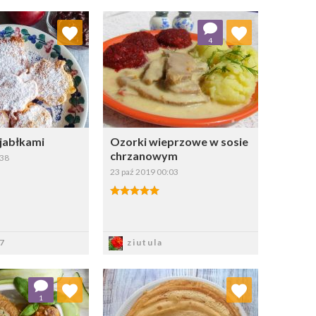
j do ulubionych
Dodaj do ulubionych
4
Wybierz listę:
Wybierz listę:
 jabłkami
Ozorki wieprzowe w sosie
chrzanowym
:38
23 paź 2019 00:03
apisz
Zapisz
7
ziutula
j do ulubionych
Dodaj do ulubionych
1
Wybierz listę:
Wybierz listę: