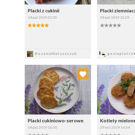
Placki z cukinii
Placki ziemnia
14 paź 2019 23:05
09 paź 2019 13:29
Zapisz
Zapi
BozenaMatuszczyk
gosiapiotre
Dodaj do ulubionych
Dodaj do
Wybierz listę:
W
Placki cukiniowo-serowe
Kotlety mielone
04 paź 2019 16:50
29 wrz 2019 16:54