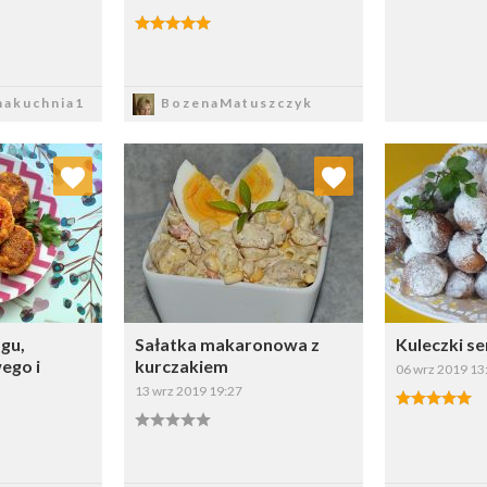
sz
Zapisz
akuchnia1
BozenaMatuszczyk
 ulubionych
Dodaj do ulubionych
Doda
ybierz listę:
Wybierz listę:
gu,
Sałatka makaronowa z
Kuleczki s
ego i
kurczakiem
06 wrz 2019 13
13 wrz 2019 19:27
sz
Zapisz
Z