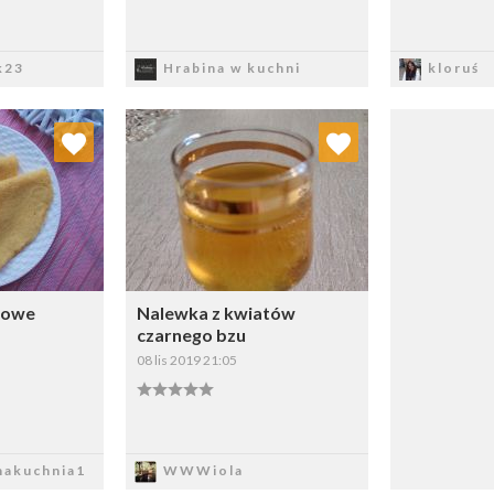
sz
Zapisz
Z
k23
Hrabina w kuchni
kloruś
 ulubionych
Dodaj do ulubionych
ybierz listę:
Wybierz listę:
sowe
Nalewka z kwiatów
czarnego bzu
08 lis 2019 21:05
sz
Zapisz
akuchnia1
WWWiola