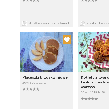
Zapisz
Zapi
slodkokwasnakuchnia1
slodkokwasn
Dodaj do ulubionych
Dodaj do
Wybierz listę:
W
Placuszki brzoskwiniowe
Kotlety z twaro
kuskusu perłow
20 wrz 2019 19:19
warzyw
20 wrz 2019 14:58
Zapisz
Zapi