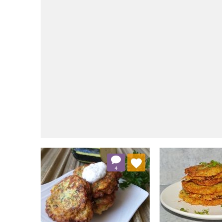
Dodaj do ulubionych
Dodaj do
4
Wybierz listę:
W