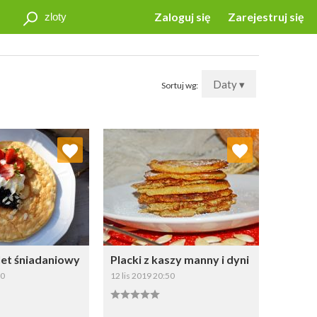
Zaloguj się
Zarejestruj się
Daty ▾
Sortuj wg:
j do ulubionych
Dodaj do ulubionych
Wybierz listę:
Wybierz listę:
let śniadaniowy
Placki z kaszy manny i dyni
50
12 lis 2019 20:50