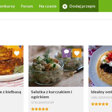
onkursy
Forum
Na czasie
Dodaj przepis
 ulubionych
Dodaj do ulubionych
Doda
3
ybierz listę:
Wybierz listę:
 z kiełbasą
Sałatka z kurczakiem i
Idealny om
ogórkiem
14 lis 2019 20:
17 lis 2019 21:59