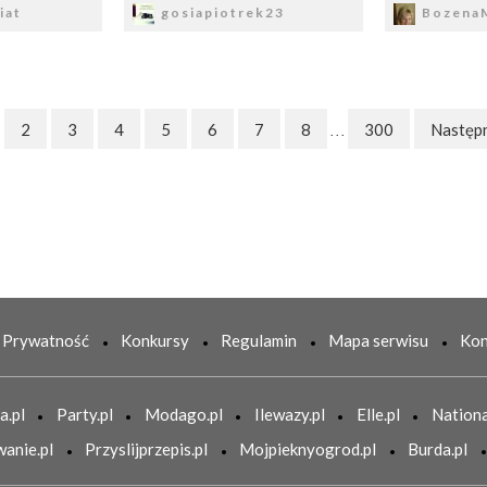
iat
gosiapiotrek23
BozenaM
2
3
4
5
6
7
8
300
Następ
. . .
Prywatność
Konkursy
Regulamin
Mapa serwisu
Kon
a.pl
Party.pl
Modago.pl
Ilewazy.pl
Elle.pl
Nationa
anie.pl
Przyslijprzepis.pl
Mojpieknyogrod.pl
Burda.pl