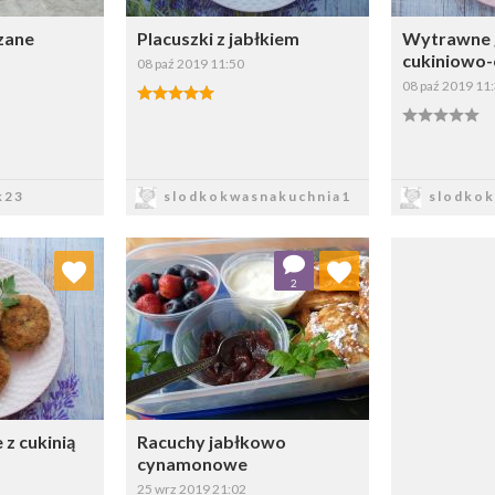
czane
Placuszki z jabłkiem
Wytrawne 
cukiniowo
08 paź 2019 11:50
08 paź 2019 11
sz
Zapisz
Z
k23
slodkokwasnakuchnia1
slodkok
 ulubionych
Dodaj do ulubionych
2
ybierz listę:
Wybierz listę:
 z cukinią
Racuchy jabłkowo
cynamonowe
25 wrz 2019 21:02