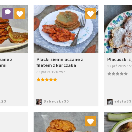
 ulubionych
Dodaj do ulubionych
Doda
3
ybierz listę:
Wybierz listę:
zane z
Placki ziemniaczane z
Placuszki z
łami
filetem z kurczaka
27 paź 2019 15
31 paź 2019 07:57
sz
Zapisz
Z
k23
Babeczka35
edyta33
Dodaj do ulubionych
Doda
Wybierz listę: