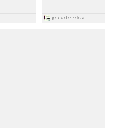
apisz
Zapisz
gosiapiotrek23