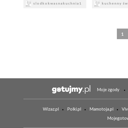
slodkokwasnakuchnia1
kuchenny św
1
Moje zgody
Wizaz.pl
Polki.pl
Mamotoja.pl
Viv
Mojegotow