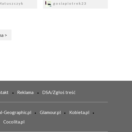
atuszczyk
gosiapiotrek23
na >
takt
Reklama
DSA/Zgłoś treść
l-Geographic.pl
Glamour.pl
Kobieta.pl
Cocolita.pl