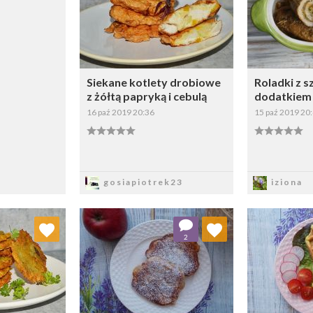
Siekane kotlety drobiowe
Roladki z s
z żółtą papryką i cebulą
dodatkiem 
16 paź 2019 20:36
15 paź 2019 20
Zapisz
Z
gosiapiotrek23
iziona
 ulubionych
Dodaj do ulubionych
Doda
2
ybierz listę:
Wybierz listę: