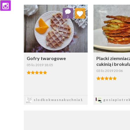
Dodaj do ulubionych
Dodaj do
2
Wybierz listę:
W
Gofry twarogowe
Placki ziemniac
cukinią i broku
05 lis 2019 18:05
03 lis 2019 20:06
Zapisz
Zapi
slodkokwasnakuchnia1
gosiapiotre