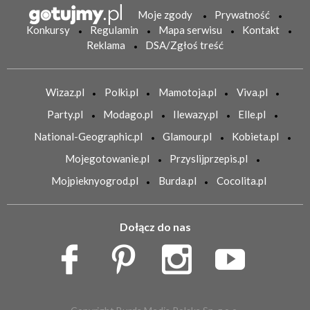
Moje zgody
Prywatność
Konkursy
Regulamin
Mapa serwisu
Kontakt
Reklama
DSA/Zgłoś treść
Wizaz.pl
Polki.pl
Mamotoja.pl
Viva.pl
Party.pl
Modago.pl
Ilewazy.pl
Elle.pl
National-Geographic.pl
Glamour.pl
Kobieta.pl
Mojegotowanie.pl
Przyslijprzepis.pl
Mojpieknyogrod.pl
Burda.pl
Cocolita.pl
Dołącz do nas