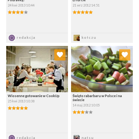
24 kwi 2013 10:44
21 wrz 2012 14:51
4.00/5
5.00/5
Zapisz
Zapisz
redakcja
kołczu
Dodaj do ulubionych
Dodaj do ulubionych
Wybierz listę:
Wybierz listę:
Wiosenne gotowanie w CookUp
Święto rabarbaru w Polsce i na
świecie
25 kwi 2013 10:38
14 maj 2012 10:05
5.00/5
3.00/5
Zapisz
Zapisz
redakcja
natsu