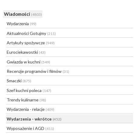
Wiadomości
(4803)
Wydarzenia
(99)
Aktualności Gotujmy
(211)
Artykuły spożywcze
(949)
Eurociekawostki
(43)
Gwiazda w kuchni
(549)
Recenzje programów i filmów
(31)
Smaczki
(875)
Szef kuchni poleca
(147)
Trendy kulinarne
(98)
Wydarzenia - relacje
(409)
Wydarzenia - wkrótce
(452)
Wyposażenie i AGD
(411)