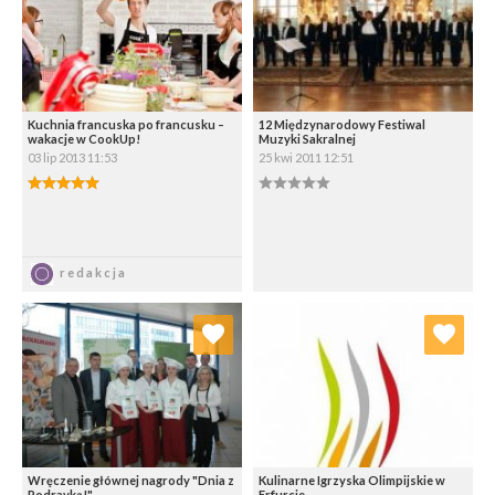
Wybierz listę:
Wybierz listę:
Kuchnia francuska po francusku –
12 Międzynarodowy Festiwal
wakacje w CookUp!
Muzyki Sakralnej
03 lip 2013 11:53
25 kwi 2011 12:51
5.00/5
0.00/5
Zapisz
Zapisz
redakcja
Dodaj do ulubionych
Dodaj do ulubionych
Wybierz listę:
Wybierz listę:
Wręczenie głównej nagrody "Dnia z
Kulinarne Igrzyska Olimpijskie w
Podravką!"
Erfurcie