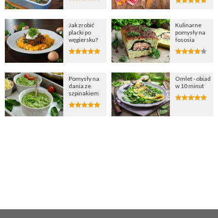
Jak zrobić
Kulinarne
placki po
pomysły na
węgiersku?
łososia
Pomysły na
Omlet - obiad
dania ze
w 10 minut
szpinakiem