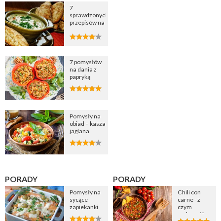
7
sprawdzonych
przepisów na
zupę
cebulową
7 pomysłów
na dania z
papryką
Pomysły na
obiad – kasza
jaglana
PORADY
PORADY
Pomysły na
Chili con
sycące
carne - z
zapiekanki
czym
podawać?