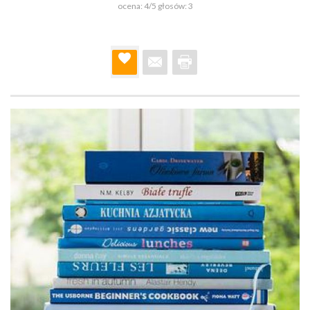
ocena:
4
/5 głosów:
3