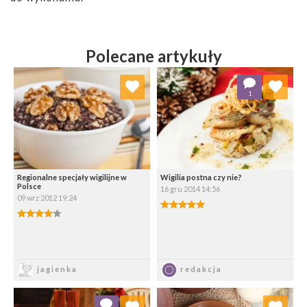
Polecane artykuły
Dodaj do ulubionych
Dodaj do ulubionych
1
Wybierz listę:
Wybierz listę:
Regionalne specjały wigilijne w
Wigilia postna czy nie?
Polsce
16 gru 2014 14:56
09 wrz 2012 19:24
5.00/5
4.00/5
Zapisz
Zapisz
jagienka
redakcja
Dodaj do ulubionych
Dodaj do ulubionych