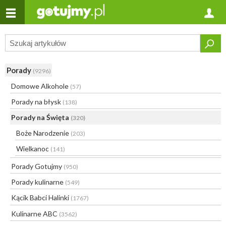
Porady
(9296)
Domowe Alkohole
(57)
Porady na błysk
(138)
Porady na Święta
(320)
Boże Narodzenie
(203)
Wielkanoc
(141)
Porady Gotujmy
(950)
Porady kulinarne
(549)
Kącik Babci Halinki
(1767)
Kulinarne ABC
(3562)