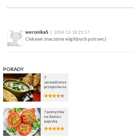
weronikaS
2014-12-18 21:57
Ciekawe znaczenia wigilijnych potraw;)
PORADY
7
sprawdzonych
przepisów na
zupę
cebulową
7 pomysłów
na dania z
papryką