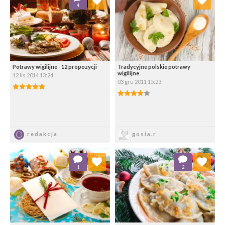
4
Wybierz listę:
Wybierz listę:
Potrawy wigilijne - 12 propozycji
Tradycyjne polskie potrawy
wigilijne
12 lis 2014 13:24
03 gru 2011 15:23
5.00/5
4.00/5
Zapisz
Zapisz
redakcja
gosia.r
Dodaj do ulubionych
Dodaj do ulubionych
1
2
Wybierz listę:
Wybierz listę: