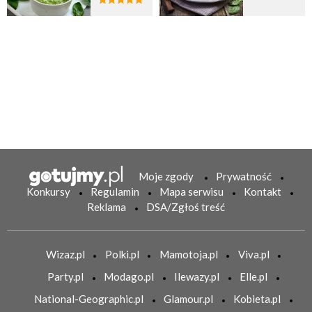
Moje zgody
Prywatność
Konkursy
Regulamin
Mapa serwisu
Kontakt
Reklama
DSA/Zgłoś treść
Wizaz.pl
Polki.pl
Mamotoja.pl
Viva.pl
Party.pl
Modago.pl
Ilewazy.pl
Elle.pl
National-Geographic.pl
Glamour.pl
Kobieta.pl