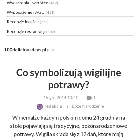
Wydarzenia - wkrótce
(452)
Wyposażenie i AGD
(411)
Recenzje książek
(276)
Recenzje restauracji
(102)
100deliciousdays.pl
(39)
Co symbolizują wigilijne
potrawy?
15 gru 2014 13:40
1
redakcja
Boże Narodzenie
W niemalże każdym polskim domu 24 grudnia na
stole pojawiają się tradycyjne, bożonarodzeniowe
potrawy. Wigilia składa się z 12 dań, które mają