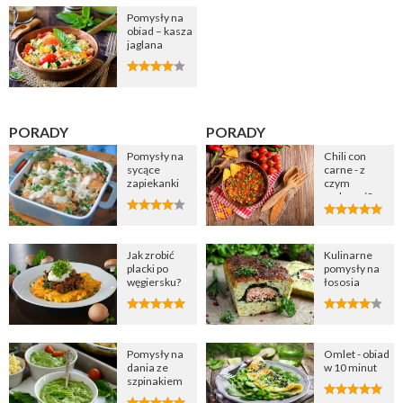
Pomysły na
obiad – kasza
jaglana
PORADY
PORADY
Pomysły na
Chili con
sycące
carne - z
zapiekanki
czym
podawać?
Jak zrobić
Kulinarne
placki po
pomysły na
węgiersku?
łososia
Pomysły na
Omlet - obiad
dania ze
w 10 minut
szpinakiem