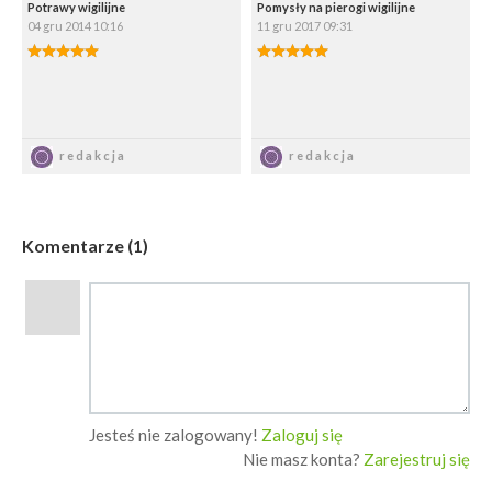
Potrawy wigilijne
Pomysły na pierogi wigilijne
04 gru 2014 10:16
11 gru 2017 09:31
5.00/5
5.00/5
Zapisz
Zapisz
redakcja
redakcja
Komentarze (1)
Jesteś nie zalogowany!
Zaloguj się
Nie masz konta?
Zarejestruj się