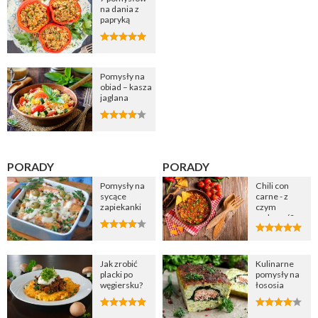
na dania z
papryką
Pomysły na
obiad – kasza
jaglana
PORADY
PORADY
Pomysły na
Chili con
sycące
carne - z
zapiekanki
czym
podawać?
Jak zrobić
Kulinarne
placki po
pomysły na
węgiersku?
łososia