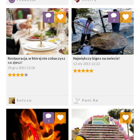
Dodaj do ulubionych
Dodaj do ulubionych
3
2
Wybierz listę:
Wybierz listę:
Restauracja, w której nie zobaczysz
Największy bigos na świecie!
co zjesz!
12 sty 2011 12:22
05 gru 2011 12:06
5.00/5
4.00/5
Zapisz
Zapisz
kołczu
Pani Ka
Dodaj do ulubionych
Dodaj do ulubionych
1
Wybierz listę:
Wybierz listę: