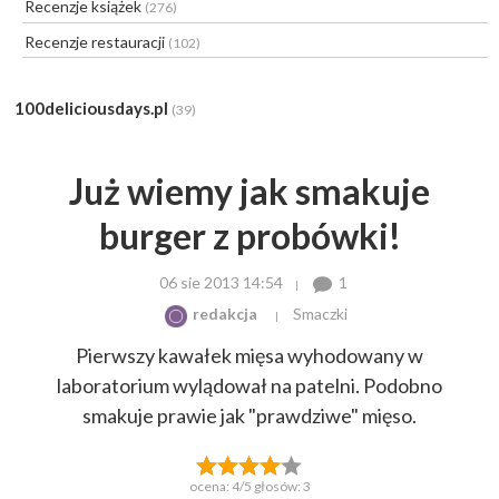
Recenzje książek
(276)
Recenzje restauracji
(102)
100deliciousdays.pl
(39)
Już wiemy jak smakuje
burger z probówki!
06 sie 2013 14:54
1
redakcja
Smaczki
Pierwszy kawałek mięsa wyhodowany w
laboratorium wylądował na patelni. Podobno
smakuje prawie jak "prawdziwe" mięso.
ocena:
4
/5 głosów:
3