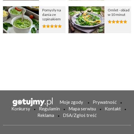
Pomysły na
Omlet - obiad
dania ze
w 10 minut
szpinakiem
Moje zgody
Prywatność
Konkursy
Regulamin
Mapa serwisu
Kontakt
Reklama
DSA/Zgłoś treść