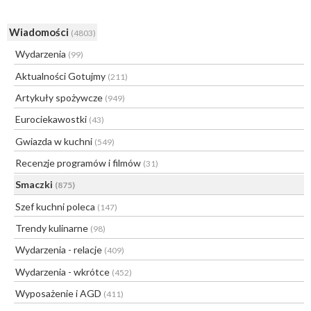
Wiadomości
(4803)
Wydarzenia
(99)
Aktualności Gotujmy
(211)
Artykuły spożywcze
(949)
Eurociekawostki
(43)
Gwiazda w kuchni
(549)
Recenzje programów i filmów
(31)
Smaczki
(875)
Szef kuchni poleca
(147)
Trendy kulinarne
(98)
Wydarzenia - relacje
(409)
Wydarzenia - wkrótce
(452)
Wyposażenie i AGD
(411)