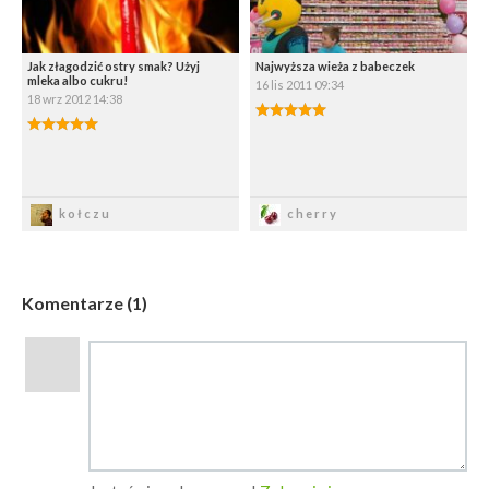
Jak złagodzić ostry smak? Użyj
Najwyższa wieża z babeczek
mleka albo cukru!
16 lis 2011 09:34
18 wrz 2012 14:38
5.00/5
5.00/5
Zapisz
Zapisz
kołczu
cherry
Komentarze (1)