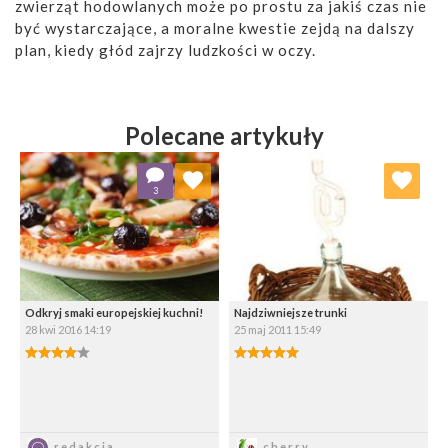
zwierząt hodowlanych może po prostu za jakiś czas nie
być wystarczające, a moralne kwestie zejdą na dalszy
plan, kiedy głód zajrzy ludzkości w oczy.
Polecane artykuły
Dodaj do ulubionych
Dodaj do ulubionych
3
Wybierz listę:
Wybierz listę:
Odkryj smaki europejskiej kuchni!
Najdziwniejsze trunki
28 kwi 2016 14:19
25 maj 2011 15:49
4.00/5
5.00/5
Zapisz
Zapisz
redakcja
cherry