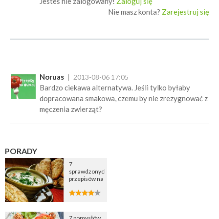
Jesteś nie zalogowany!
Zaloguj się
Nie masz konta?
Zarejestruj się
Noruas
2013-08-06 17:05
Bardzo ciekawa alternatywa. Jeśli tylko byłaby
dopracowana smakowa, czemu by nie zrezygnować z
męczenia zwierząt?
PORADY
7
sprawdzonych
przepisów na
zupę
cebulową
7 pomysłów