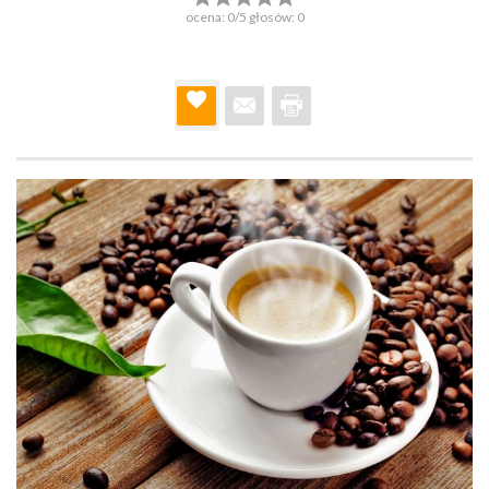
ocena:
0
/5 głosów:
0