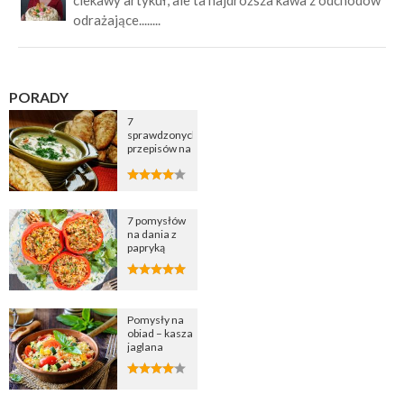
odrażające........
PORADY
7
sprawdzonych
przepisów na
zupę
cebulową
7 pomysłów
na dania z
papryką
Pomysły na
obiad – kasza
jaglana