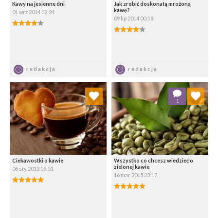
Kawy na jesienne dni
Jak zrobić doskonałą mrożoną
kawę?
01 wrz 2014 12:24
09 lip 2014 00:18
4.00/5
4.00/5
Zapisz
Zapisz
redakcja
redakcja
Dodaj do ulubionych
Dodaj do ulubionych
1
Wybierz listę:
Wybierz listę:
Ciekawostki o kawie
Wszystko co chcesz wiedzieć o
zielonej kawie
06 sty 2013 19:51
16 mar 2015 23:17
5.00/5
5.00/5