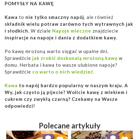
POMYSŁY NA KAWĘ
Kawa
to
nie tylko smaczny napój
, ale również
składnik wielu potraw zarówno tych wytrawnych jak
i słodkich
. W dziale
Napoje mleczne
znajdziecie
inspiracje na napoje i dania z dodatkiem kawy
.
Po kawę mrożoną warto sięgać w upalne dni.
Sprawdźcie
jak zrobić doskonalą mrożoną kawę
w
domu. Herbata i kawa to wasze ulubione napoje?
Sprawdźcie
co warto o nich wiedzieć.
Kawa
to napój bardzo popularny w naszym kraju. A
Wy, jak często ją pijecie? Wolicie kawę z mlekiem i
cukrem czy zwykłą czarną? Czekamy na Wasze
odpowiedzi!
Polecane artykuły
Dodaj do ulubionych
Dodaj do ulubionych