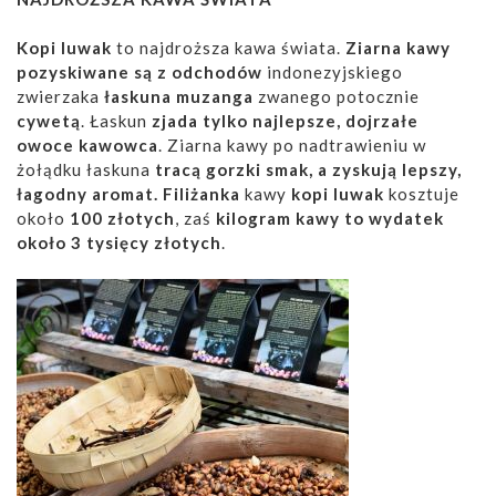
Kopi luwak
to najdroższa kawa świata.
Ziarna kawy
pozyskiwane są z odchodów
indonezyjskiego
zwierzaka
łaskuna muzanga
zwanego potocznie
cywetą
. Łaskun
zjada tylko najlepsze, dojrzałe
owoce kawowca
. Ziarna kawy po nadtrawieniu w
żołądku łaskuna
tracą gorzki smak, a zyskują lepszy,
łagodny aromat.
Filiżanka
kawy
kopi luwak
kosztuje
około
100 złotych
, zaś
kilogram kawy to wydatek
około 3 tysięcy złotych
.