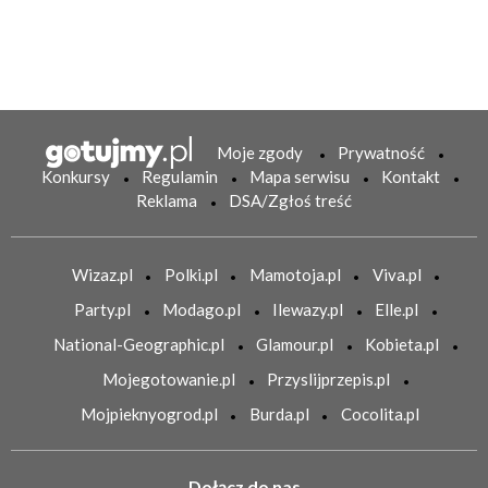
Moje zgody
Prywatność
Konkursy
Regulamin
Mapa serwisu
Kontakt
Reklama
DSA/Zgłoś treść
Wizaz.pl
Polki.pl
Mamotoja.pl
Viva.pl
Party.pl
Modago.pl
Ilewazy.pl
Elle.pl
National-Geographic.pl
Glamour.pl
Kobieta.pl
Mojegotowanie.pl
Przyslijprzepis.pl
Mojpieknyogrod.pl
Burda.pl
Cocolita.pl
Dołącz do nas