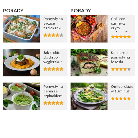
PORADY
PORADY
Pomysły na
Chili con
sycące
carne - z
zapiekanki
czym
podawać?
Jak zrobić
Kulinarne
placki po
pomysły na
węgiersku?
łososia
Pomysły na
Omlet - obiad
dania ze
w 10 minut
szpinakiem