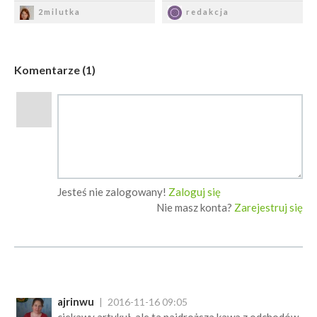
Zapisz
Zapisz
2milutka
redakcja
Komentarze (1)
Jesteś nie zalogowany!
Zaloguj się
Nie masz konta?
Zarejestruj się
ajrinwu
2016-11-16 09:05
ciekawy artykuł, ale ta najdroższa kawa z odchodów