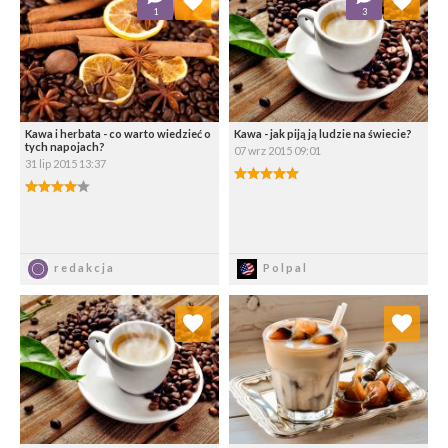
1
3
Wybierz listę:
Wybierz listę:
Kawa i herbata - co warto wiedzieć o
Kawa - jak piją ją ludzie na świecie?
tych napojach?
07 wrz 2015 09:01
31 lip 2015 13:37
5.00/5
4.00/5
Zapisz
Zapisz
redakcja
Polpal
Dodaj do ulubionych
Dodaj do ulubionych
Wybierz listę:
Wybierz listę: