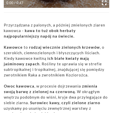
0:00 / 0:47
Przyrządzana z palonych, a później zmielonych ziaren
kawowca -
kawa to tuż obok herbaty
najpopularniejszy napój na świecie.
Kawowce
to
rodzaj wiecznie zielonych krzewów
, o
szerokich, ciemnozielonych i błyszczących liściach.
Kiedy kawowce kwitną
ich białe kwiaty mają
jaśminowy zapach
. Rośliny te uprawia się w strefie
subtropikalnej i tropikalnej, znajdującej się pomiędzy
zwrotnikiem Raka a zwrotnikiem Koziorożca.
Owoc kawowca
, w procesie dojrzewania
zmienia
swoją barwę z zielonej na czerwoną
. W okrągłym
wnętrzu podobnym do wiśni, kryje dwa przylegające do
siebie ziarna.
Surowiec kawy, czyli zielone ziarno
uzyskamy po usunięciu zewnętrznej warstwy z