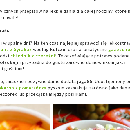
wicznych przepisów na lekkie dania dla całej rodziny, które 
e chwile!
ności
 w upalne dni? Na ten czas najlepiej sprawdzi się lekkostra
ybna z Syrakuz
według
kołczu
, oraz aromatyczne
gazpach
łodki
chłodnik z czereśni
! Te orzeźwiające potrawy podane
oladka_m
przypadną do gustu zarówno domownikom jak, i
i gościom!
ie, smaczne i pożywne danie dodała
jaga85
. Udostępniony p
karon z pomarańczą
pysznie zasmakuje zarówno jako dani
eczorek lub przekąska między posiłkami.