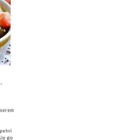
,
 serem
opełni
się go