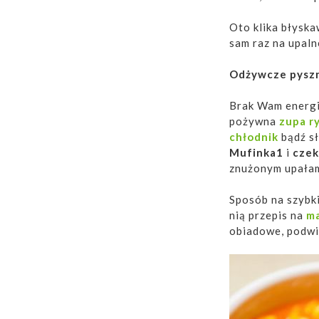
Oto klika błyska
sam raz na upaln
Odżywcze pysz
Brak Wam energii
pożywna
zupa r
chłodnik
bądź s
Mufinka1
i
czek
znużonym upałam
Sposób na szybk
nią przepis na
ma
obiadowe, podwi