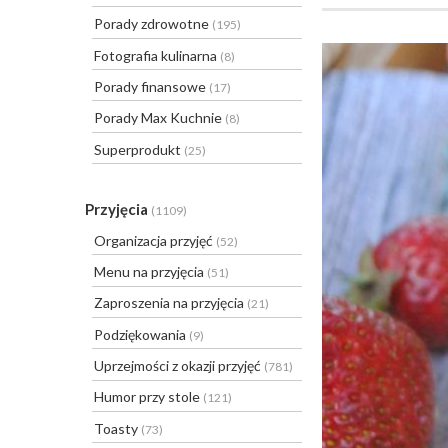
Porady zdrowotne
(195)
Fotografia kulinarna
(8)
Porady finansowe
(17)
Porady Max Kuchnie
(8)
Superprodukt
(25)
Przyjęcia
(1109)
Organizacja przyjęć
(52)
Menu na przyjęcia
(51)
Zaproszenia na przyjęcia
(21)
Podziękowania
(9)
Uprzejmości z okazji przyjęć
(781)
Humor przy stole
(121)
Toasty
(73)