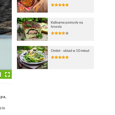
Kulinarne pomysły na
łososia
Omlet - obiad w 10 minut
upa,
ele