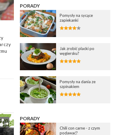
PORADY
Pomysły na sycące
zapiekanki
zy
arczy
Jak zrobić placki po
zmu
węgiersku?
Pomysły na dania ze
szpinakiem
PORADY
Chili con carne - z czym
podawać?