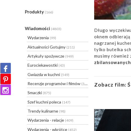
Produkty
(166)
Wiadomości
(4803)
Długo wyczekiwa
oknem odbierają 
Wydarzenia
(99)
nagrzanej kuchen
Aktualności Gotujmy
(211)
tylko butelka s
musimy również 
Artykuły spożywcze
(949)
zbilansowanych
Eurociekawostki
(43)
Gwiazda w kuchni
(549)
Recenzje programów i filmów
Zobacz film:
Ś
(31)
Smaczki
(875)
Szef kuchni poleca
(147)
Trendy kulinarne
(98)
Wydarzenia - relacje
(409)
Wydarzenia - wkrótce
(452)