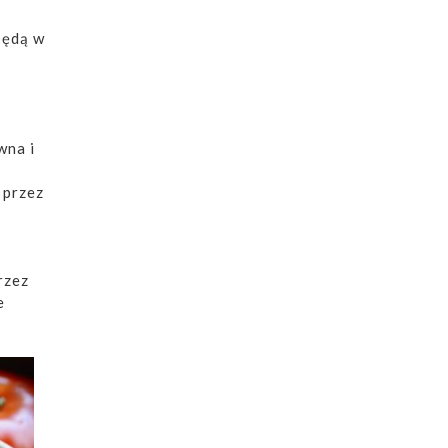
będą w
wna i
o
 przez
rzez
e