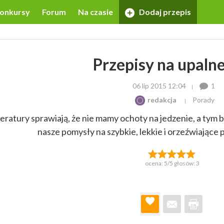
onkursy
Forum
Na czasie
Dodaj przepis
Przepisy na upalne
06 lip 2015 12:04
1
redakcja
Porady
ratury sprawiają, że nie mamy ochoty na jedzenie, a tym 
nasze pomysły na szybkie, lekkie i orzeźwiające
ocena:
5
/5 głosów:
3