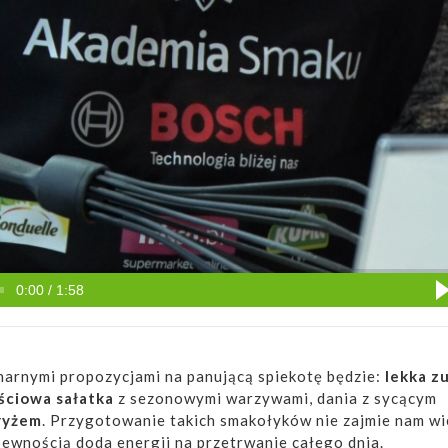
0:00 / 1:58
narnymi propozycjami na panującą spiekotę będzie:
lekka z
ściowa sałatka
z sezonowymi warzywami, dania z sycącym
ryżem
. Przygotowanie takich smakołyków nie zajmie nam wi
 pewnością doda energii na przetrwanie całego dnia.