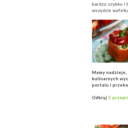
bardzo szybko i
wszędzie wafelk
Mamy nadzieje, 
kulinarnych wy
portalu i przek
Odkryj
5 przepi