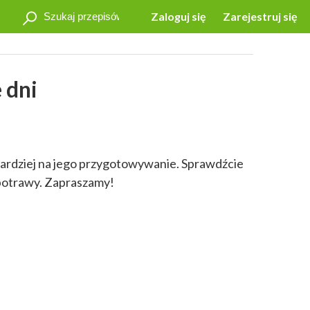
Zaloguj się
Zarejestruj się
 dni
bardziej na jego przygotowywanie. Sprawdźcie
 potrawy. Zapraszamy!