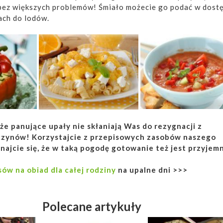
 bez większych problemów! Śmiało możecie go podać w dost
ach do lodów.
że panujące upały nie skłaniają Was do rezygnacji z
czynów! Korzystajcie z przepisowych zasobów naszego
onajcie się, że w taką pogodę gotowanie też jest przyjem
sów na obiad dla całej rodziny
na upalne dni >>>
Polecane artykuły