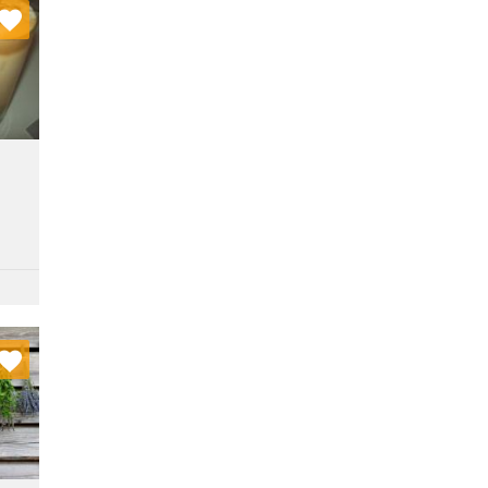
nych
stę:
nych
stę: