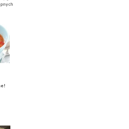
ępnych
ne!