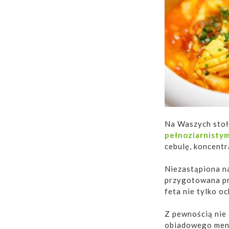
Na Waszych stoł
pełnoziarnistym
cebulę, koncent
Niezastąpiona n
przygotowana p
feta nie tylko o
Z pewnością nie
obiadowego menu