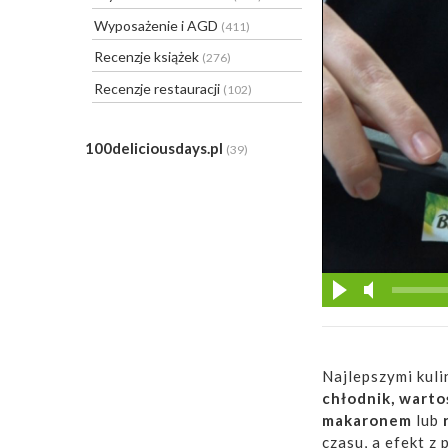
Wyposażenie i AGD
(411)
Recenzje książek
(276)
Recenzje restauracji
(102)
100deliciousdays.pl
(39)
Najlepszymi kuli
chłodnik, warto
makaronem
lub
czasu, a efekt z