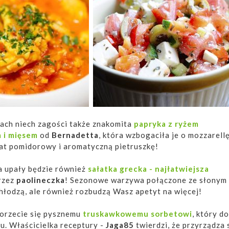
ach niech zagości także znakomita
papryka z ryżem
 i mięsem
od
Bernadetta
, która wzbogaciła je o mozzarellę
rat pomidorowy i aromatyczną pietruszkę!
a upały będzie również
sałatka grecka - najłatwiejsza
rzez
paolineczka
! Sezonowe warzywa połączone ze słonym
chłodzą, ale również rozbudzą Wasz apetyt na więcej!
 orzecie się pysznemu
truskawkowemu sorbetowi
, który d
. Właścicielka receptury -
Jaga85
twierdzi, że przyrządza 