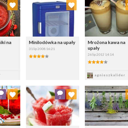
ubionych
Dodaj do ulubionych
Dodaj do ulubio
erz listę:
Wybierz listę:
Wybierz li
iki na
Minilodówka na upały
Mrożona kawa na
upały
31 lip 2008 16:21
26 lip 2012 14:14
4.00/5
4.00/5
z
Zapisz
Zapisz
7
agnieszkalider
ubionych
Dodaj do ulubionych
Dodaj do ulubio
7
2
erz listę:
Wybierz listę:
Wybierz li