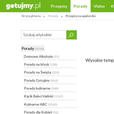
Przepisy
Porady
Video
K
Strona główna
Porady
Przepisy na upalne dni
Porady
(9296)
Domowe Alkohole
(57)
Wysokie tempe
Porady na błysk
(138)
Porady na Święta
(320)
Porady Gotujmy
(950)
Porady kulinarne
(549)
Kącik Babci Halinki
(1767)
Kulinarne ABC
(3562)
Porady dla Kobiet
(52)