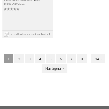
16 paź 2019 20:01
Zapisz
slodkokwasnakuchnia1
1
2
3
4
5
6
7
8
345
. . .
Następna >