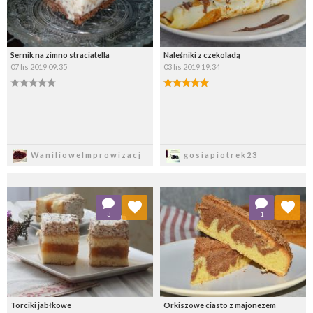
Sernik na zimno straciatella
Naleśniki z czekoladą
07 lis 2019 09:35
03 lis 2019 19:34
Zapisz
Zapisz
WanilioweImprowizacj
gosiapiotrek23
Dodaj do ulubionych
Dodaj do ulubionych
3
1
Wybierz listę:
Wybierz listę:
Torciki jabłkowe
Orkiszowe ciasto z majonezem