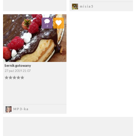
Zapisz
Zapisz
misia5
Dodaj do ulubionych
2
Wybierz listę:
Sernik gotowany
27 paź 2019 21:07
Zapisz
MP3-ka