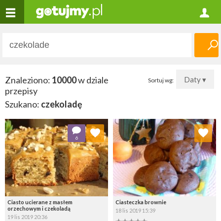
Znaleziono:
10000
w dziale
Daty ▾
Sortuj wg:
przepisy
Szukano:
czekoladę
Dodaj do ulubionych
Dodaj do ulubionych
6
Wybierz listę:
Wybierz listę:
Ciasto ucierane z masłem
Ciasteczka brownie
orzechowym i czekoladą
18 lis 2019 15:39
19 lis 2019 20:36