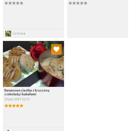
Zapisz
Zapisz
iziona
Dodaj do ulubionych
Wybierz listę:
Bananowe ciastka z kruszoną
czekoladą i bakaliami
20 paź 2019 22:12
Zapisz