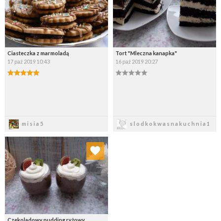
Ciasteczka z marmoladą
Tort "Mleczna kanapka"
17 paź 2019 10:43
16 paź 2019 20:27
Zapisz
Zapisz
misia5
slodkokwasnakuchnia1
Dodaj do ulubionych
Wybierz listę:
Czekoladowy pudding ryżowy