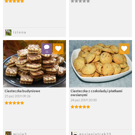
Zapisz
Zapisz
iziona
Dodaj do ulubionych
Dodaj do ulubionych
11
Wybierz listę:
Wybierz listę:
Ciasteczka budyniowe
Ciasteczka z czekoladą i płatkami
owsianymi
25 paź 2019 09:26
24 paź 2019 20:00
Zapisz
Zapisz
misia5
gosiapiotrek23