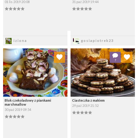
01 lis 2019 20:08
31 paź 2019 19:44
Zapisz
Zapisz
iziona
gosiapiotrek23
Dodaj do ulubionych
Dodaj do ulubionych
7
Wybierz listę:
Wybierz listę:
Blok czekoladowy z piankami
Ciasteczka z makiem
marshmallow
29 paź 2019 21:52
30 paź 2019 09:54