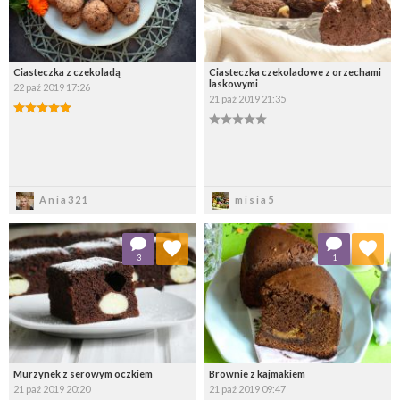
Ciasteczka z czekoladą
Ciasteczka czekoladowe z orzechami
laskowymi
22 paź 2019 17:26
21 paź 2019 21:35
Zapisz
Zapisz
Ania321
misia5
Dodaj do ulubionych
Dodaj do ulubionych
3
1
Wybierz listę:
Wybierz listę:
Murzynek z serowym oczkiem
Brownie z kajmakiem
21 paź 2019 20:20
21 paź 2019 09:47