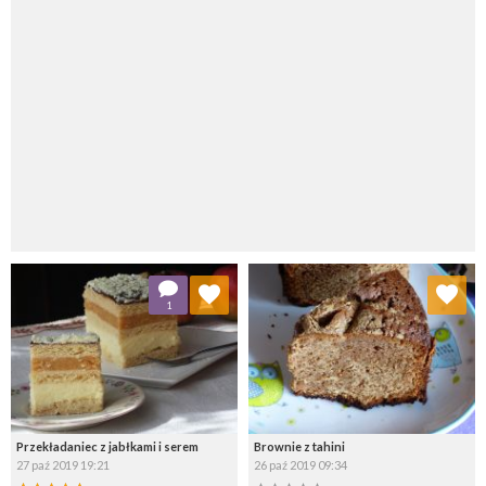
Dodaj do ulubionych
Dodaj do ulubionych
1
Wybierz listę:
Wybierz listę:
Przekładaniec z jabłkami i serem
Brownie z tahini
27 paź 2019 19:21
26 paź 2019 09:34