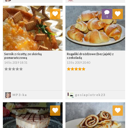
Dodaj do ulubionych
Dodaj do ulubionych
5
Wybierz listę:
Wybierz listę:
Sernik z ricotty, ze skórką
Rogaliki drożdżowe (bez jajek) z
pomarańczową
czekoladą
14 lis 2019 18:51
13 lis 2019 20:40
Zapisz
Zapisz
MP3-ka
gosiapiotrek23
Dodaj do ulubionych
Dodaj do ulubionych
Wybierz listę:
Wybierz listę: