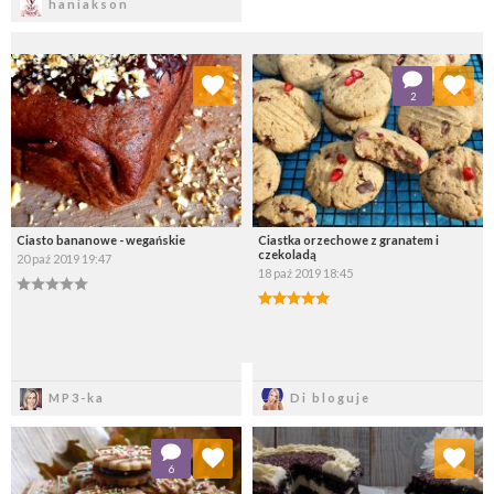
haniakson
Dodaj do ulubionych
Dodaj do ulubionych
2
Wybierz listę:
Wybierz listę:
Ciasto bananowe - wegańskie
Ciastka orzechowe z granatem i
czekoladą
20 paź 2019 19:47
18 paź 2019 18:45
Zapisz
Zapisz
MP3-ka
Di bloguje
Dodaj do ulubionych
Dodaj do ulubionych
6
Wybierz listę:
Wybierz listę: