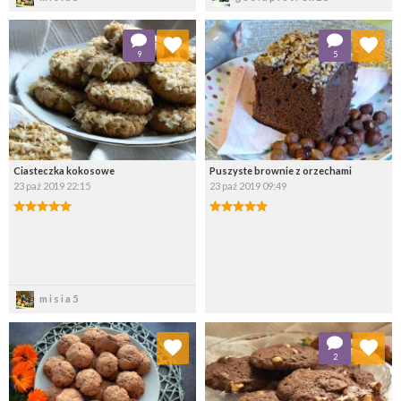
Dodaj do ulubionych
Dodaj do ulubionych
9
5
Wybierz listę:
Wybierz listę:
Ciasteczka kokosowe
Puszyste brownie z orzechami
23 paź 2019 22:15
23 paź 2019 09:49
Zapisz
Zapisz
misia5
Dodaj do ulubionych
Dodaj do ulubionych
2
Wybierz listę:
Wybierz listę: