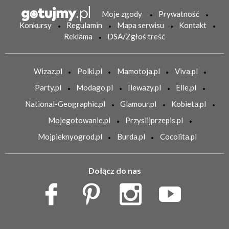
Moje zgody
Prywatność
Konkursy
Regulamin
Mapa serwisu
Kontakt
Reklama
DSA/Zgłoś treść
Wizaz.pl
Polki.pl
Mamotoja.pl
Viva.pl
Party.pl
Modago.pl
Ilewazy.pl
Elle.pl
National-Geographic.pl
Glamour.pl
Kobieta.pl
Mojegotowanie.pl
Przyslijprzepis.pl
Mojpieknyogrod.pl
Burda.pl
Cocolita.pl
Dołącz do nas