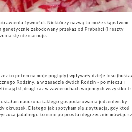
notrawienia żywności. Niektórzy nazwą to może skąpstwem -
m genetycznie zakodowany przekaz od Prababci (i reszty
zenia się nie marnuje.
rzez to potem na moje poglądy) wpływały dzieje losu (huśta
znego Rodziny, a w zasadzie dwóch Rodzin - po mieczu i
ieli majątki, drugi raz w zawieruchach wojennych wszystko tra
zostałam nauczona takiego gospodarowania jedzeniem by
y okruszek. Dlatego jak spotykam się z sytuacją, gdy ktoś
wyrzuca jadalnego to mnie po prostu niegrzecznie mówiąc s