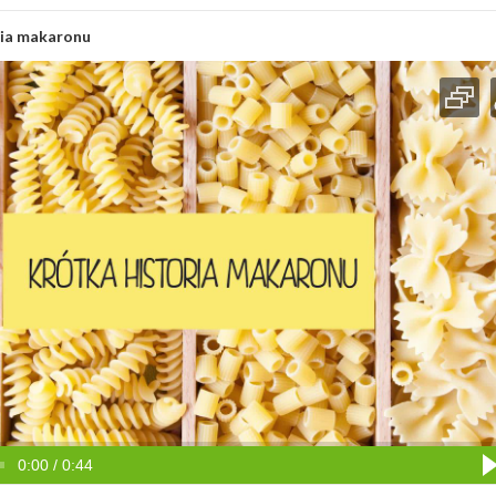
ria makaronu
0:00 / 0:44