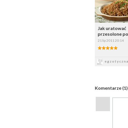
Wybi
Jak uratować
przesolone p
21 lip 2011 20:14
5.00/5
Zapis
egzotyczn
Komentarze (1)