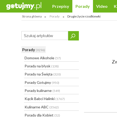
Przepisy
Porady
Video
K
Strona główna
Porady
Drugie życie rzodkiewki
Porady
(9296)
Domowe Alkohole
(57)
Zw
Porady na błysk
(138)
Porady na Święta
(320)
Porady Gotujmy
(950)
Porady kulinarne
(549)
Kącik Babci Halinki
(1767)
Kulinarne ABC
(3562)
Porady dla Kobiet
(52)