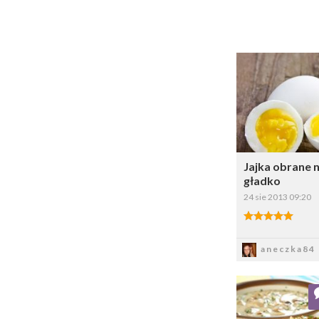
Dodaj do ul
Wybi
Jajka obrane 
gładko
24 sie 2013 09:20
5.00/5
Zapis
aneczka84
Dodaj do ul