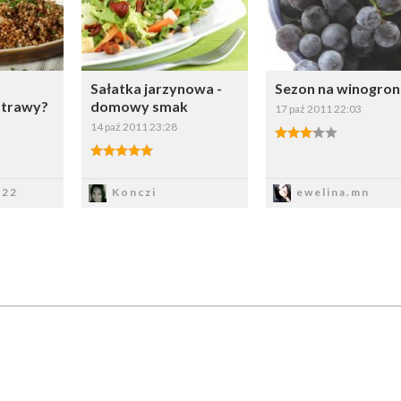
erz listę:
Wybierz listę:
Wybierz li
Sałatka jarzynowa -
Sezon na winogro
otrawy?
domowy smak
17 paź 2011 22:03
14 paź 2011 23:28
3.00/5
5.00/5
z
Zapisz
Zapisz
a22
Konczi
ewelina.mn