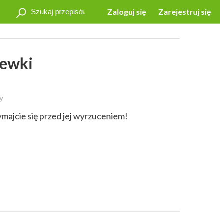
Zaloguj się
Zarejestruj się
iewki
y
majcie się przed jej wyrzuceniem!