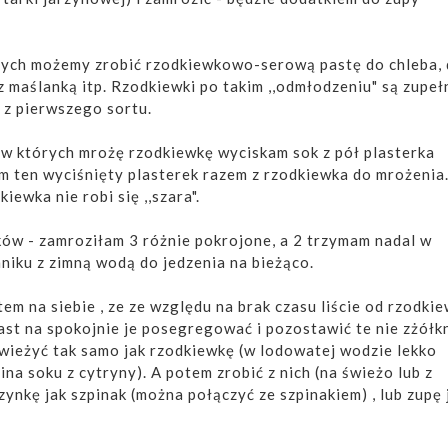
nych możemy zrobić rzodkiewkowo-serową pastę do chleba, 
z maślanką itp. Rzodkiewki po takim ,,odmłodzeniu" są zupeł
e z pierwszego sortu.
w których mrożę rzodkiewkę wyciskam sok z pół plasterka
m ten wyciśnięty plasterek razem z rzodkiewka do mrożenia
iewka nie robi się ,,szara".
ków - zamroziłam 3 różnie pokrojone, a 2 trzymam nadal w
iku z zimną wodą do jedzenia na bieżąco.
tem na siebie , ze ze względu na brak czasu liście od rzodkie
st na spokojnie je posegregować i pozostawić te nie zżółkn
wieżyć tak samo jak rzodkiewkę (w lodowatej wodzie lekko
ina soku z cytryny). A potem zrobić z nich (na świeżo lub z
zynkę jak szpinak (można połączyć ze szpinakiem) , lub zupę 