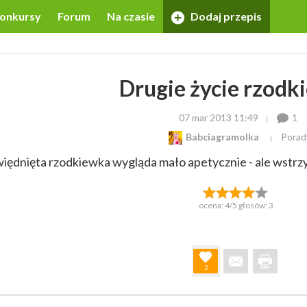
onkursy
Forum
Na czasie
Dodaj przepis
Drugie życie rzodk
07 mar 2013 11:49
1
Babciagramolka
Porad
iędnięta rzodkiewka wygląda mało apetycznie - ale wstrzy
ocena:
4
/5 głosów:
3
2