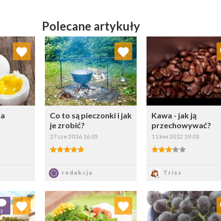
Polecane artykuły
ubionych
Dodaj do ulubionych
Dodaj do ulubio
erz listę:
Wybierz listę:
Wybierz li
na
Co to są pieczonki i jak
Kawa - jak ją
je zrobić?
przechowywać?
27 cze 2016 16:05
11 kwi 2012 19:03
5.00/5
3.00/5
z
Zapisz
Zapisz
redakcja
Triss
ubionych
Dodaj do ulubionych
Dodaj do ulubio
3