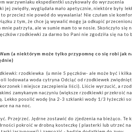
ym warzywniaku ekspedientki uszykowały do wyrzucenia
tki jej zwiędły, wyglądała mało apetycznie, niektóre były le
e to przecież nie powód do wywalania! Nie czułam sie komf
wiązku z tym, że chce ją wywalić mogę ja odkupić przecenion
a mnie patrzyła, ale w sumie mam to w nosie. Skończyło się 
pęczków rzodkiewki za darmo bo Pani nie zgodziła się na to 
Wam (a niektórym może tylko przypomnę co się robi jak 
ędnie)
kiewki: rzodkiewka (u mnie 5 pęczków- ale może być i kilka
 soli lodowata woda cytryna Odciąć od rzodkiewek zwiędnię
 korzonek i miejsce zaczepienia liści). Liście wyrzucić, a rzo
akimś zamykanym naczyniu (większe rzodkiewki przekroić na
. Lekko posolić wodę (na 2-3 szklanki wody 1/3 łyżeczki sol
wce na na noc.
yć. Przejrzeć. Jędrne zostawić do zjedzenia na bieżąco. Te 
drności pokroić w drobną kosteczkę ( plasterki lub utrzeć na
tarki jarzynowej) i zamrozić - będzie dodatkiem do zupy