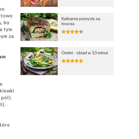
kko
ortowo
Kulinarne pomysły na
ą, bo
łososia
na tym
bym za
Omlet - obiad w 10 minut
nam
te
dkiewki
 pół).
i).
które