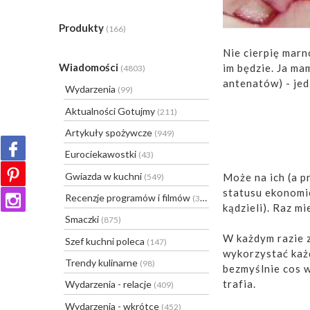
Produkty
(166)
Nie cierpię mar
Wiadomości
im będzie. Ja ma
(4803)
antenatów) - jed
Wydarzenia
(99)
Aktualności Gotujmy
(211)
Artykuły spożywcze
(949)
Eurociekawostki
(43)
Gwiazda w kuchni
Może na ich (a p
(549)
statusu ekonomic
Recenzje programów i filmów
(31)
kądzieli). Raz m
Smaczki
(875)
W każdym razie 
Szef kuchni poleca
(147)
wykorzystać każd
Trendy kulinarne
(98)
bezmyślnie cos 
trafia.
Wydarzenia - relacje
(409)
Wydarzenia - wkrótce
(452)