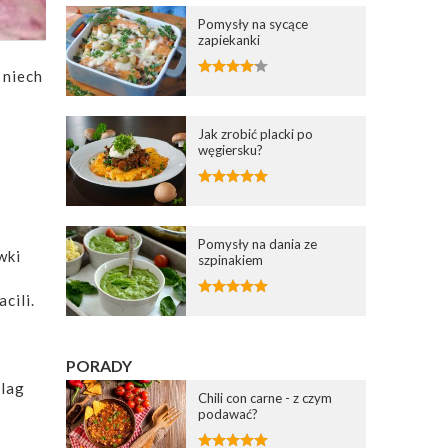
Pomysły na sycące
zapiekanki
 niech
Jak zrobić placki po
węgiersku?
Pomysły na dania ze
wki
szpinakiem
cili.
PORADY
zlag
Chili con carne - z czym
podawać?