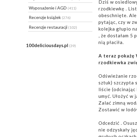
Dziś w osiedlow
Wyposażenie i AGD
rzodkiewkę . Lis
(411)
obeschnięte. Al
Recenzje książek
(276)
pytając, czy w z
Recenzje restauracji
(102)
kolejka głupio n
, że dostałam 5 
nią płaciła.
100deliciousdays.pl
(39)
A teraz pokażę 
rzodkiewka zwi
Odświeżanie rzod
sztuk) szczypta
liście (odcinając
umyć. Ułożyć w j
Zalać zimną wodą
Zostawić w lodó
Odcedzić . Osusz
nie odzyskały ję
grubych oczkach 