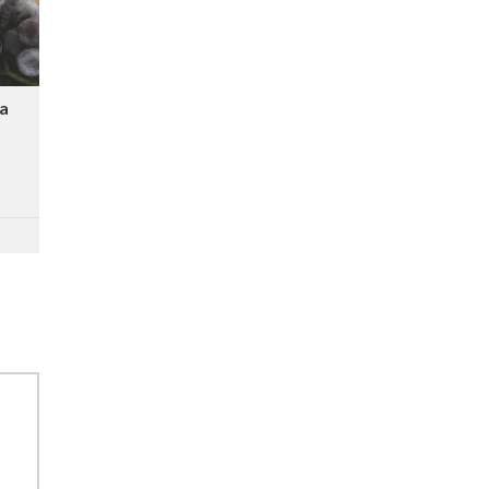
stę:
na