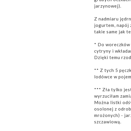
jarzynowej).
Z nadmiaru jędr
jogurtem, napój 
takie same jak t
* Do woreczków 
cytryny i wkłada
Dzięki temu rzodk
** Z tych 5 pęcz
lodówce w pojemn
*** Zła tylko jes
wyrzuciłam zamia
Można listki odś
osolonej z odrob
mrożonych) - jar
szczawiową.