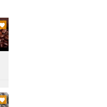
nych
stę:
nych