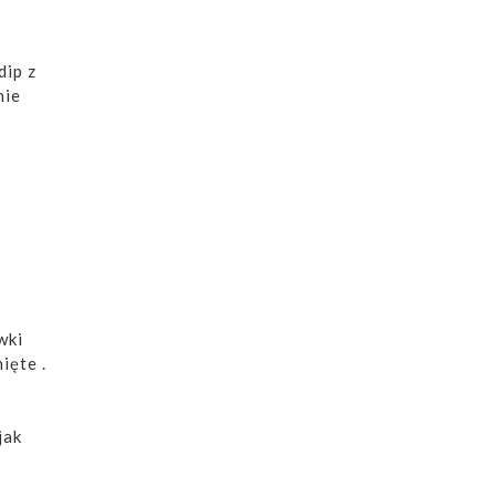
dip z
nie
.
wki
ięte .
jak