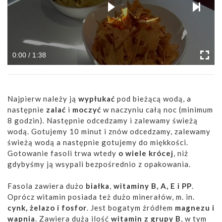
0:00 / 1:38
Najpierw należy ją
wypłukać
pod bieżącą wodą, a
następnie
zalać
i
moczyć
w naczyniu całą noc (minimum
8 godzin). Następnie odcedzamy i zalewamy świeżą
wodą. Gotujemy 10 minut i znów odcedzamy, zalewamy
świeżą wodą a następnie gotujemy do miękkości.
Gotowanie fasoli trwa wtedy
o wiele krócej
, niż
gdybyśmy ją wsypali bezpośrednio z opakowania.
Fasola zawiera dużo
białka
,
witaminy B, A, E i PP
.
Oprócz witamin posiada też dużo minerałów, m. in.
cynk, żelazo i fosfor
. Jest bogatym źródłem
magnezu i
wapnia
. Zawiera dużą ilość
witamin z grupy B
, w tym