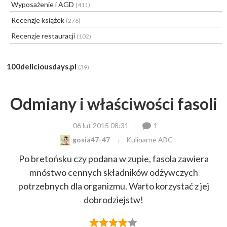
Wyposażenie i AGD
(411)
Recenzje książek
(276)
Recenzje restauracji
(102)
100deliciousdays.pl
(39)
Odmiany i właściwości fasoli
06 lut 2015 08:31
1
gosia47-47
Kulinarne ABC
Po bretońsku czy podana w zupie, fasola zawiera
mnóstwo cennych składników odżywczych
potrzebnych dla organizmu. Warto korzystać z jej
dobrodziejstw!