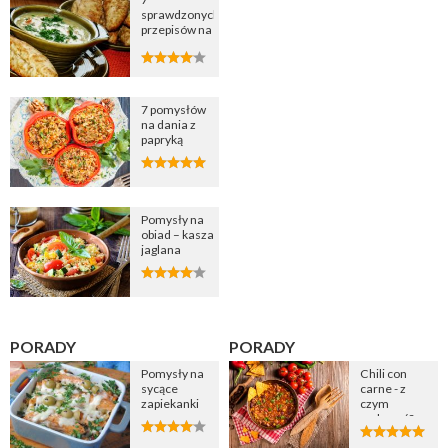
sprawdzonych
przepisów na
zupę
cebulową
7 pomysłów
na dania z
papryką
Pomysły na
obiad – kasza
jaglana
PORADY
PORADY
Pomysły na
Chili con
sycące
carne - z
zapiekanki
czym
podawać?