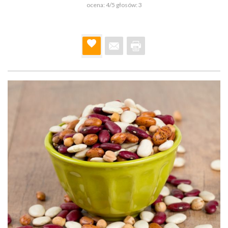
ocena:
4
/5 głosów:
3