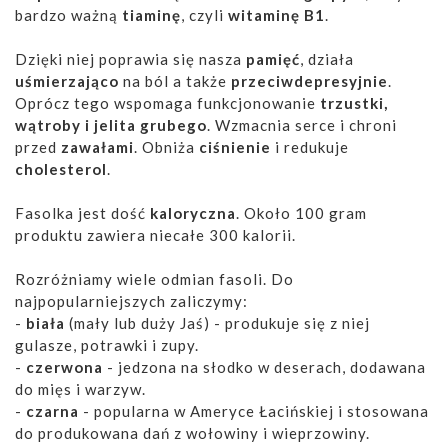
bardzo ważną
tiaminę
, czyli
witaminę B1
.
Dzięki niej poprawia się nasza
pamięć
, działa
uśmierzająco
na ból a także
przeciwdepresyjnie
.
Oprócz tego wspomaga funkcjonowanie
trzustki,
wątroby i jelita grubego
. Wzmacnia serce i chroni
przed
zawałami
. Obniża
ciśnienie
i redukuje
cholesterol
.
Fasolka jest dość
kaloryczna
. Około 100 gram
produktu zawiera niecałe 300 kalorii.
Rozróżniamy wiele odmian fasoli. Do
najpopularniejszych zaliczymy:
-
biała
(mały lub duży Jaś) - produkuje się z niej
gulasze, potrawki i zupy.
-
czerwona
- jedzona na słodko w deserach, dodawana
do mięs i warzyw.
-
czarna
- popularna w Ameryce Łacińskiej i stosowana
do produkowana dań z wołowiny i wieprzowiny.