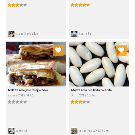
3.00/5
5.00/5
Zapisz
Zapisz
szpileczka
jurata
Dodaj do ulubionych
Dodaj do ulubionych
Wybierz listę:
Wybierz listę:
Jedz fasolę, nie miej wzdęć
Aby fasola nie była twarda
22 wrz 2012 01:01
05 lip 2012 15:16
0.00/5
3.00/5
Zapisz
Zapisz
peggi
agnieszkalider