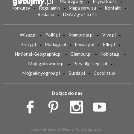
Moje zgody
Prywatność
Konkursy
Regulamin
Mapa serwisu
Kontakt
Reklama
DSA/Zgłoś treść
Wizaz.pl
Polki.pl
Mamotoja.pl
Viva.pl
Party.pl
Modago.pl
Ilewazy.pl
Elle.pl
National-Geographic.pl
Glamour.pl
Kobieta.pl
Mojegotowanie.pl
Przyslijprzepis.pl
Mojpieknyogrod.pl
Burda.pl
Cocolita.pl
Dołącz do nas
Copyright Burda Media Polska Sp. z o.o.