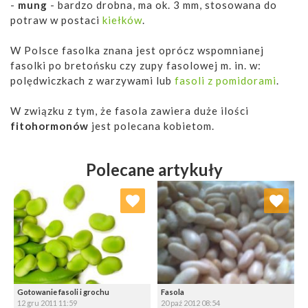
-
mung
- bardzo drobna, ma ok. 3 mm, stosowana do
potraw w postaci
kiełków
.
W Polsce fasolka znana jest oprócz wspomnianej
fasolki po bretońsku czy zupy fasolowej m. in. w:
polędwiczkach z warzywami lub
fasoli z pomidorami
.
W związku z tym, że fasola zawiera duże ilości
fitohormonów
jest polecana kobietom.
Polecane artykuły
Dodaj do ulubionych
Dodaj do ulubionych
Wybierz listę:
Wybierz listę:
Gotowanie fasoli i grochu
Fasola
12 gru 2011 11:59
20 paź 2012 08:54