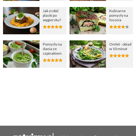
Jak zrobić
Kulinarne
placki po
pomysły na
węgiersku?
łososia
Pomysły na
Omlet - obiad
dania ze
w 10 minut
szpinakiem