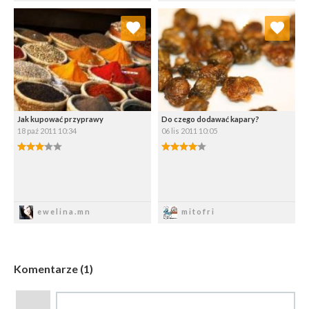
Dodaj do ulubionych
Dodaj do ulubionych
Wybierz listę:
Wybierz listę:
Jak kupować przyprawy
Do czego dodawać kapary?
18 paź 2011 10:34
06 lis 2011 10:05
3.00/5
4.00/5
Zapisz
Zapisz
ewelina.mn
mitofri
Komentarze (1)