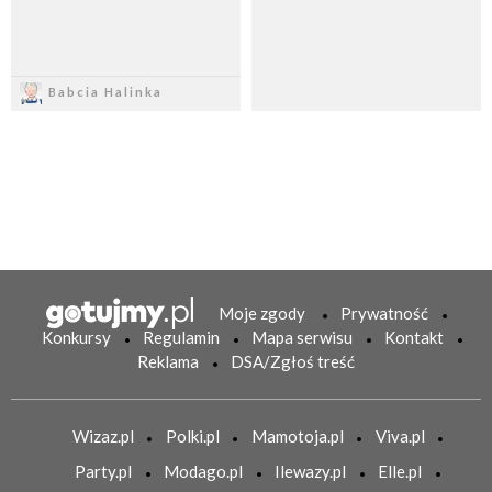
Zapisz
Zapisz
Babcia Halinka
Moje zgody
Prywatność
Konkursy
Regulamin
Mapa serwisu
Kontakt
Reklama
DSA/Zgłoś treść
Wizaz.pl
Polki.pl
Mamotoja.pl
Viva.pl
Party.pl
Modago.pl
Ilewazy.pl
Elle.pl