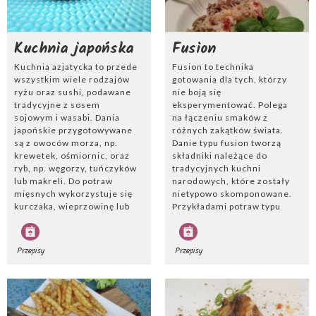
Kuchnia japońska
Fusion
Kuchnia azjatycka to przede
Fusion to technika
wszystkim wiele rodzajów
gotowania dla tych, którzy
ryżu oraz sushi, podawane
nie boją się
tradycyjne z sosem
eksperymentować. Polega
sojowym i wasabi. Dania
na łączeniu smaków z
japońskie przygotowywane
różnych zakątków świata.
są z owoców morza, np.
Danie typu fusion tworzą
krewetek, ośmiornic, oraz
składniki należące do
ryb, np. węgorzy, tuńczyków
tradycyjnych kuchni
lub makreli. Do potraw
narodowych, które zostały
mięsnych wykorzystuje się
nietypowo skomponowane.
kurczaka, wieprzowinę lub
Przykładami potraw typu
wołowinę. Tradycyjna zupa
fusion mogą być np. sałatka
japońska to misoshiru,
z włoskim makaronem i
którą przygotowuje się tofu,
japońskim sosem sojowym
Przepisy
Przepisy
pędów bambusa oraz
oraz sushi z wołowiną
wysuszonego mięsa
zamiast surowej ryby.
tuńczyka. Dania azjatyckie
przygotowuje się również z
makaronów i wodorostów.