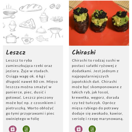
selera z dodatkiem ananasa
delikatną w smaku surówką
i natką pietruszki. Mięso
z selera i marchwi. Do ryby
okonia można podawać
pasują sosy: musztardowy,
polane sosem
koperkowy oraz
śmietanowym albo z
śmietanowy. Można
kilkoma plasterkami
udekorować ją posiekaną
cytryny.
natką pietruszki lub
posiekanym koperkiem.
Leszcz
Chirashi
Leszcz to ryba
Chirashi to rodzaj sushi w
zamieszkująca rzeki oraz
postaci sałatki ryżowej z
jeziora. Żyje w stadach.
dodatkami. Jest jednym z
Osiąga wagę ok. 6 kg i
najpopularniejszych
długość nawet 80 cm. Mięso
japońskich dań. Chirashi
leszcza można smażyć w
może być skomponowane z
panierce, piec, dusić i
takich ryb, jak łosoś,
gotować. Leszcz pieczony
krewetka, węgorz, dorada
może być np. z czosnkiem i
czy też tuńczyk. Oprócz
pietruszką. Warto obłożyć
mięsa rybiego do potrawy
go tymi przyprawami i piec
dodaje się awokado, kawior,
owiniętego w folię
seriolę i rzepę marynowaną.
aluminiową, aby nie
To bardzo prosta potrawa
wysechł w wysokiej
pozwalająca zasmakować