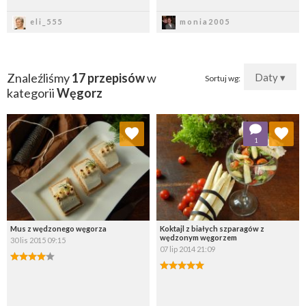
Zapisz
Zapisz
eli_555
monia2005
Znaleźliśmy
17 przepisów
w
Daty ▾
Sortuj wg:
kategorii
Węgorz
Dodaj do ulubionych
Dodaj do ulubionych
1
Wybierz listę:
Wybierz listę:
Mus z wędzonego węgorza
Koktajl z białych szparagów z
wędzonym węgorzem
30 lis 2015 09:15
07 lip 2014 21:09