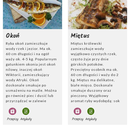
Okoń
Miętus
Ryba okoń zamieszkuje
Miętus królewski
wody rzek i jezior. Ma ok.
zamieszkuje wody
60 cm długości i na ogół
wyjątkowo czystych rzek,
waży ok. 4-5 kg. Popularnym
często żyje przy dnie
gatunkiem okonia jest okoń
górskich potoków.
nilowy, inaczej okoń
Przeciętny osobnik ma ok.
Wiktorii, zamieszkujący
60 cm długości i waży do 2
wody Afryki. Okoń
kg. Miętus ma delikatne,
doskonale smakuje po
białe mięso. Doskonale
usmażeniu na maśle. Można
smakuje duszony oraz
go również piec i dusić lub
pieczony. Wyjątkowy
przyrządzać w zalewie
aromat ryby wydobędą: sok
octowej. Z okonia można
z cytryny, biały pieprz oraz
również ugotować zupę.
odrobina masła. Miętusa
Dobrym dodatkiem do ryby
można podawać z
Przepisy
Artykuły
Przepisy
Artykuły
jest sałatka z fenkuła, ale
pieczonymi, chrupiącymi
też sałatka z konserwowego
ziemniakami oraz z