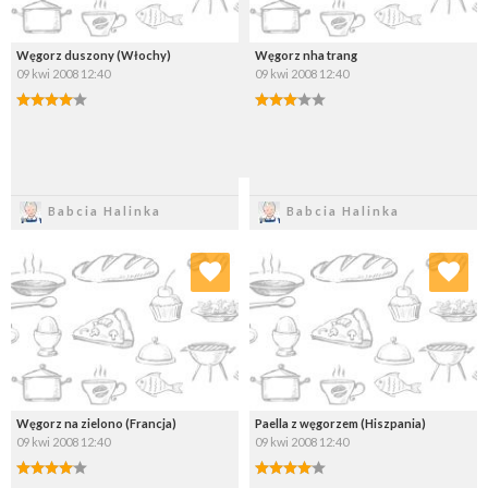
Węgorz duszony (Włochy)
Węgorz nha trang
09 kwi 2008 12:40
09 kwi 2008 12:40
Zapisz
Zapisz
Babcia Halinka
Babcia Halinka
Dodaj do ulubionych
Dodaj do ulubionych
Wybierz listę:
Wybierz listę:
Węgorz na zielono (Francja)
Paella z węgorzem (Hiszpania)
09 kwi 2008 12:40
09 kwi 2008 12:40