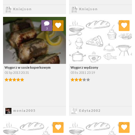
Zapisz
Zapisz
Kniejson
Kniejson
Dodaj do ulubionych
Dodaj do ulubionych
3
Wybierz listę:
Wybierz listę:
Węgorz w sosie koperkowym
Węgorz wędzony
01 lip 2013 20:31
05 lis 2011 23:19
Zapisz
Zapisz
monia2005
Edyta2002
Dodaj do ulubionych
Dodaj do ulubionych
Wybierz listę:
Wybierz listę: