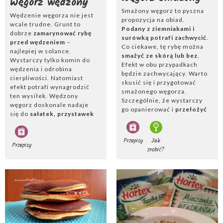
Węgorz wędzony
Dobrze jest także spróbować jak smakuje
sałatka z
Smażony węgorz to pyszna
węgorzem
.
Wędzenie węgorza nie jest
propozycja na obiad.
wcale trudne. Grunt to
Podany z ziemniakami i
dobrze
zamarynować rybę
Poznaj przepisy na węgorza i zaserwuj tę rybę na obiad,
surówką potrafi zachwycić
.
przed wędzeniem
–
lunch lub przystawkę! Pokochasz jej smak!
Co ciekawe, tę rybę można
najlepiej w solance.
smażyć ze skórą lub bez
.
Wystarczy tylko komin do
Efekt w obu przypadkach
wędzenia i odrobina
będzie zachwycający. Warto
cierpliwości. Natomiast
skusić się i przygotować
efekt potrafi wynagrodzić
smażonego węgorza.
ten wysiłek. Wędzony
Szczególnie, że wystarczy
węgorz doskonale nadaje
go opanierować i
przełożyć
się do
sałatek, przystawek
na rozgrzaną patelnię
. Po
czy past rybnych
. Jego
kilku minutach obiad
charakterystyczny smak
gotowy!
Przepisy
Jak
potrafi zawrócić w głowie.
Przepisy
zrobić?