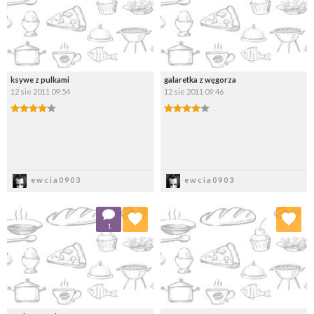
ksywe z pulkami
galaretka z węgorza
12 sie 2011 09:54
12 sie 2011 09:46
Zapisz
Zapisz
ewcia0903
ewcia0903
Dodaj do ulubionych
Dodaj do ulubionych
1
Wybierz listę:
Wybierz listę: