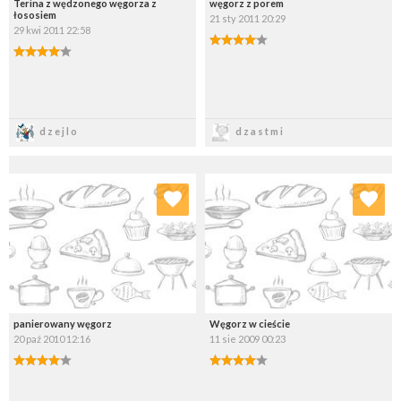
Terina z wędzonego węgorza z
węgorz z porem
łososiem
21 sty 2011 20:29
29 kwi 2011 22:58
Zapisz
Zapisz
dzejlo
dzastmi
Dodaj do ulubionych
Dodaj do ulubionych
Wybierz listę:
Wybierz listę:
panierowany węgorz
Węgorz w cieście
20 paź 2010 12:16
11 sie 2009 00:23