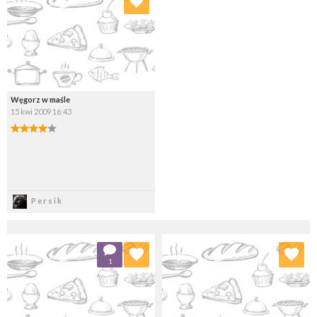
Wybierz listę:
Węgorz w maśle
15 kwi 2009 16:43
Zapisz
Persik
Dodaj do ulubionych
Dodaj do ulubionych
1
Wybierz listę:
Wybierz listę: