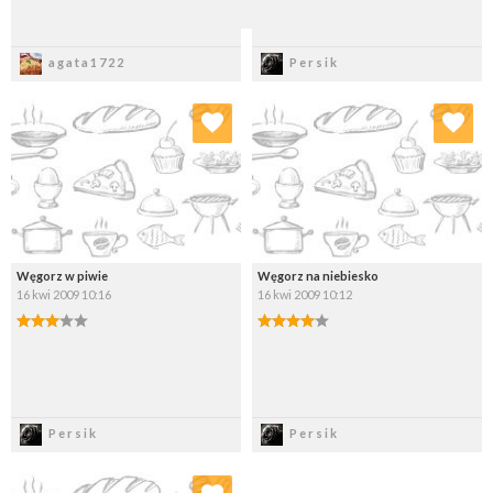
Zapisz
Zapisz
agata1722
Persik
Dodaj do ulubionych
Dodaj do ulubionych
Wybierz listę:
Wybierz listę:
Węgorz w piwie
Węgorz na niebiesko
16 kwi 2009 10:16
16 kwi 2009 10:12
Zapisz
Zapisz
Persik
Persik
Dodaj do ulubionych