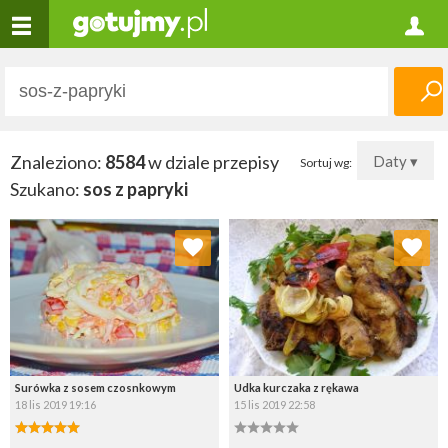
Znaleziono:
8584
w dziale przepisy
Daty ▾
Sortuj wg:
Szukano:
sos z papryki
Dodaj do ulubionych
Dodaj do ulubionych
Wybierz listę:
Wybierz listę:
Surówka z sosem czosnkowym
Udka kurczaka z rękawa
18 lis 2019 19:16
15 lis 2019 22:58