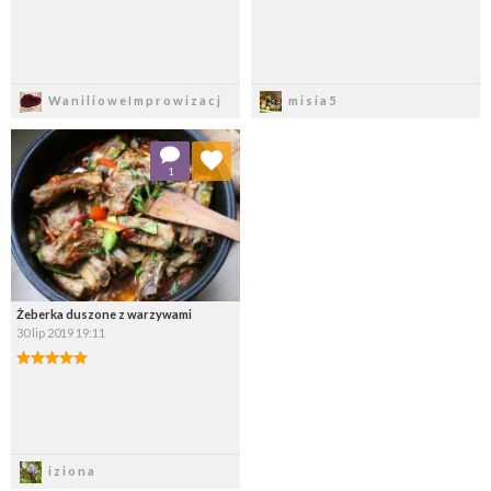
Zapisz
Zapisz
WanilioweImprowizacj
misia5
Dodaj do ulubionych
1
Wybierz listę:
Żeberka duszone z warzywami
30 lip 2019 19:11
Zapisz
iziona