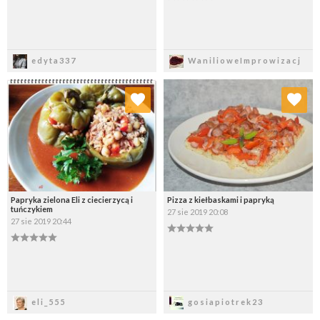
Zapisz
Zapisz
edyta337
WanilioweImprowizacj
Dodaj do ulubionych
Dodaj do ulubionych
Wybierz listę:
Wybierz listę:
Papryka zielona Eli z ciecierzycą i
Pizza z kiełbaskami i papryką
tuńczykiem
27 sie 2019 20:08
27 sie 2019 20:44
Zapisz
Zapisz
eli_555
gosiapiotrek23