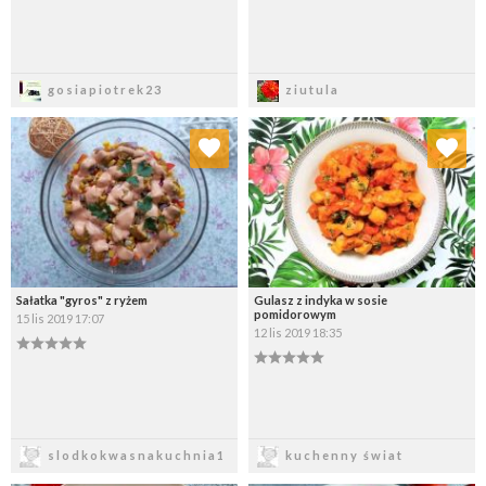
Zapisz
Zapisz
gosiapiotrek23
ziutula
Dodaj do ulubionych
Dodaj do ulubionych
Wybierz listę:
Wybierz listę:
Sałatka "gyros" z ryżem
Gulasz z indyka w sosie
pomidorowym
15 lis 2019 17:07
12 lis 2019 18:35
Zapisz
Zapisz
slodkokwasnakuchnia1
kuchenny świat