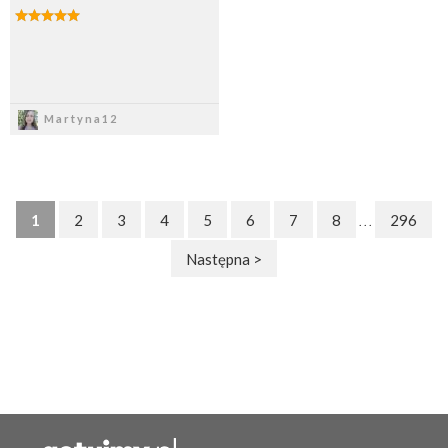
Zapisz
Martyna12
1
2
3
4
5
6
7
8
296
. . .
Następna >