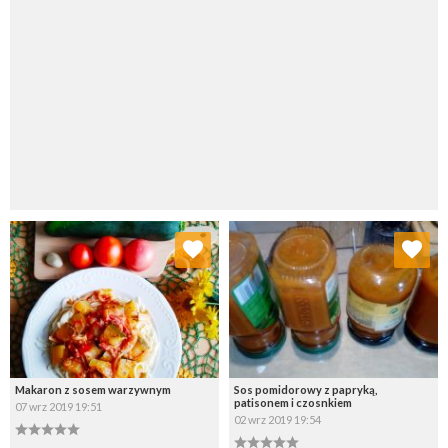
Dodaj do ulubionych
Dodaj do ulubionych
Wybierz listę:
Wybierz listę:
Makaron z sosem warzywnym
Sos pomidorowy z papryką,
patisonem i czosnkiem
07 wrz 2019 19:51
02 wrz 2019 19:54