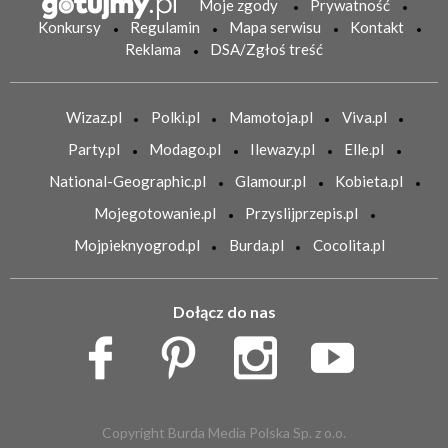
Moje zgody
Prywatność
Konkursy
Regulamin
Mapa serwisu
Kontakt
Reklama
DSA/Zgłoś treść
Wizaz.pl
Polki.pl
Mamotoja.pl
Viva.pl
Party.pl
Modago.pl
Ilewazy.pl
Elle.pl
National-Geographic.pl
Glamour.pl
Kobieta.pl
Mojegotowanie.pl
Przyslijprzepis.pl
Mojpieknyogrod.pl
Burda.pl
Cocolita.pl
Dołącz do nas
Copyright Burda Media Polska Sp. z o.o.