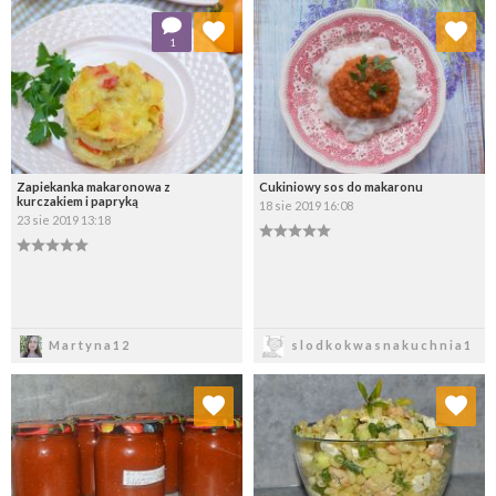
Dodaj do ulubionych
Dodaj do ulubionych
1
Wybierz listę:
Wybierz listę:
Zapiekanka makaronowa z
Cukiniowy sos do makaronu
kurczakiem i papryką
18 sie 2019 16:08
23 sie 2019 13:18
Zapisz
Zapisz
Martyna12
slodkokwasnakuchnia1
Dodaj do ulubionych
Dodaj do ulubionych
Wybierz listę:
Wybierz listę: