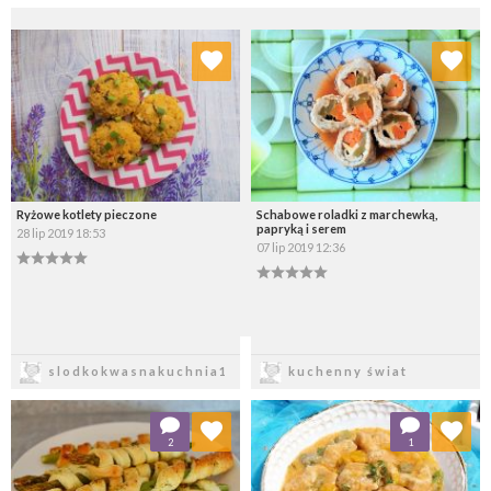
Dodaj do ulubionych
Dodaj do ulubionych
Wybierz listę:
Wybierz listę:
Ryżowe kotlety pieczone
Schabowe roladki z marchewką,
papryką i serem
28 lip 2019 18:53
07 lip 2019 12:36
Zapisz
Zapisz
slodkokwasnakuchnia1
kuchenny świat
Dodaj do ulubionych
Dodaj do ulubionych
2
1
Wybierz listę:
Wybierz listę: