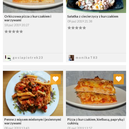
Orkiszowa pizza z kurczakiem i
Sałatka z ciecierzycy z kurczakiem
warzywami
09 paź 2019 21:38
18 paź 2019 20:27
Zapisz
Zapisz
gosiapiotrek23
monikaT83
Dodaj do ulubionych
Dodaj do ulubionych
Wybierz listę:
Wybierz listę:
Penne z mięsem mielonym i jesiennymi
Pizza z kurczakiem, kiełbasą, papryką i
warzywami
cukinią
09 paź 2019 13:43
01 paź 2019 13:57