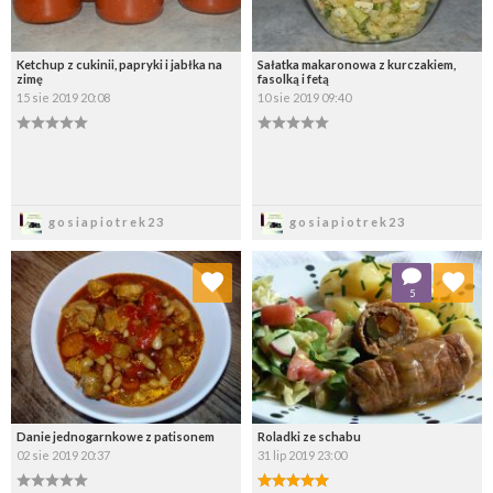
Ketchup z cukinii, papryki i jabłka na
Sałatka makaronowa z kurczakiem,
zimę
fasolką i fetą
15 sie 2019 20:08
10 sie 2019 09:40
Zapisz
Zapisz
gosiapiotrek23
gosiapiotrek23
Dodaj do ulubionych
Dodaj do ulubionych
5
Wybierz listę:
Wybierz listę:
Danie jednogarnkowe z patisonem
Roladki ze schabu
02 sie 2019 20:37
31 lip 2019 23:00