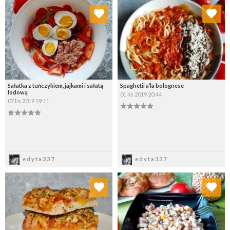
Dodaj do ulubionych
Dodaj do ulubionych
Wybierz listę:
Wybierz listę:
Sałatka z tuńczykiem, jajkami i sałatą
Spaghetii a’la bolognese
lodową
01 lis 2019 20:44
07 lis 2019 19:11
Zapisz
Zapisz
edyta337
edyta337
Dodaj do ulubionych
Dodaj do ulubionych
Wybierz listę:
Wybierz listę: