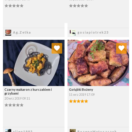
Zapisz
Zapisz
Ag.Zetka
gosiapiotrek23
Dodaj do ulubionych
Dodaj do ulubionych
Wybierz listę:
Wybierz listę:
Czarny makaron z kurczakiem i
Gołąbki Bożeny
grzybami
11 wrz 2019 17:09
20 wrz 2019 09:11
Zapisz
Zapisz
alien1985
BozenaMatuszczyk