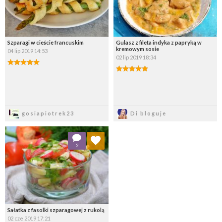
Szparagi w cieście francuskim
Gulasz z fileta indyka z papryką w
kremowym sosie
04 lip 2019 14:53
02 lip 2019 18:34
Zapisz
Zapisz
gosiapiotrek23
Di bloguje
Dodaj do ulubionych
2
Wybierz listę:
Sałatka z fasolki szparagowej z rukolą
02 cze 2019 17:21