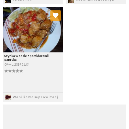
Dodaj do ulubionych
Wybierz listę:
Szynka w sosie z pomidorami i
papryką
09 wrz 2019 21:04
Zapisz
WanilioweImprowizacj