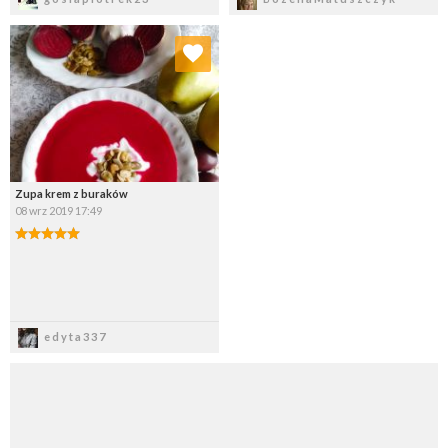
Dodaj do ulubionych
Wybierz listę:
Zupa krem z buraków
08 wrz 2019 17:49
Zapisz
edyta337