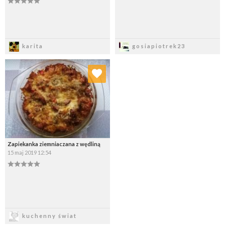
Zapisz
Zapisz
karita
gosiapiotrek23
Dodaj do ulubionych
Wybierz listę:
Zapiekanka ziemniaczana z wędliną
15 maj 2019 12:54
Zapisz
kuchenny świat