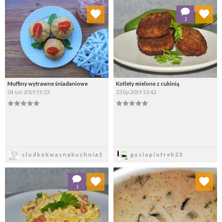
Dodaj do ulubionych
Dodaj do ulubionych
2
Wybierz listę:
Wybierz listę:
Muffiny wytrawne śniadaniowe
Kotlety mielone z cukinią
04 sie 2019 19:23
23 lip 2019 13:42
Zapisz
Zapisz
slodkokwasnakuchnia1
gosiapiotrek23
Dodaj do ulubionych
Dodaj do ulubionych
1
Wybierz listę:
Wybierz listę: