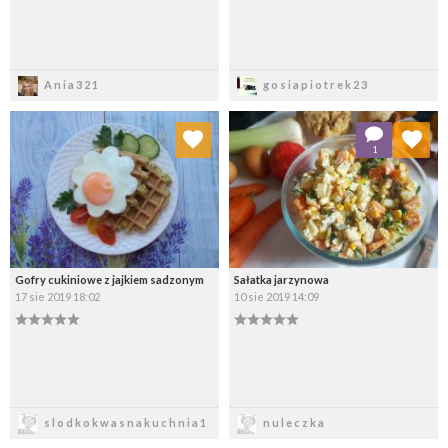
Zapisz
Zapisz
Ania321
gosiapiotrek23
Dodaj do ulubionych
Dodaj do ulubionych
1
Wybierz listę:
Wybierz listę:
Gofry cukiniowe z jajkiem sadzonym
Sałatka jarzynowa
17 sie 2019 18:02
10 sie 2019 14:09
Zapisz
Zapisz
slodkokwasnakuchnia1
nuleczka