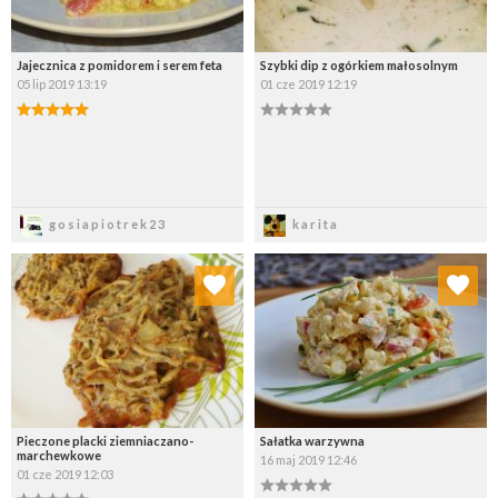
Jajecznica z pomidorem i serem feta
Szybki dip z ogórkiem małosolnym
05 lip 2019 13:19
01 cze 2019 12:19
Zapisz
Zapisz
gosiapiotrek23
karita
Dodaj do ulubionych
Dodaj do ulubionych
Wybierz listę:
Wybierz listę:
Pieczone placki ziemniaczano-
Sałatka warzywna
marchewkowe
16 maj 2019 12:46
01 cze 2019 12:03