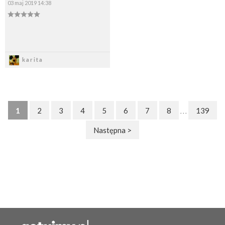
03 maj 2019 14:38
Zapisz
karita
1
2
3
4
5
6
7
8
139
. . .
Następna >