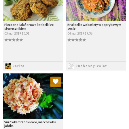
Pieczone kalafiorowe kotleciki ze
Brukselkowe kotlety w paprykowym
słonecznikiem
sosie
05 maj 2019 15:51
04 maj 2019 19:36
Zapisz
Zapisz
karita
kuchenny świat
Dodaj do ulubionych
Wybierz listę:
Surówka z rzodkiewki, marchewki i
jabłka