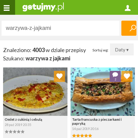
Znaleziono:
4003
w dziale przepisy
Daty ▾
Sortuj wg:
Szukano:
warzywa z jajkami
Dodaj do ulubionych
Dodaj do ulubionych
2
Wybierz listę:
Wybierz listę:
Omlet z cukinią i cebulą
Tarta francuska z pieczarkami i
papryką
28 paź 2019 20:35
14 paź 2019 20:16