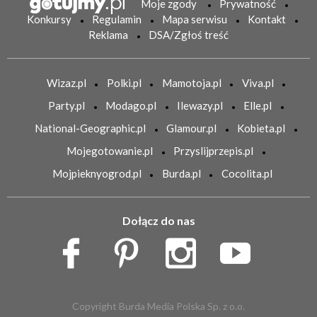
Moje zgody
Prywatność
Konkursy
Regulamin
Mapa serwisu
Kontakt
Reklama
DSA/Zgłoś treść
Wizaz.pl
Polki.pl
Mamotoja.pl
Viva.pl
Party.pl
Modago.pl
Ilewazy.pl
Elle.pl
National-Geographic.pl
Glamour.pl
Kobieta.pl
Mojegotowanie.pl
Przyslijprzepis.pl
Mojpieknyogrod.pl
Burda.pl
Cocolita.pl
Dołącz do nas
Copyright Burda Media Polska Sp. z o.o.