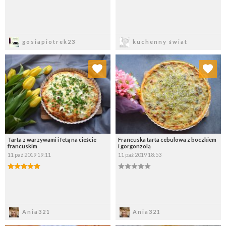
Zapisz
Zapisz
gosiapiotrek23
kuchenny świat
Dodaj do ulubionych
Dodaj do ulubionych
Wybierz listę:
Wybierz listę:
Tarta z warzywami i fetą na cieście
Francuska tarta cebulowa z boczkiem
francuskim
i gorgonzolą
11 paź 2019 19:11
11 paź 2019 18:53
Zapisz
Zapisz
Ania321
Ania321