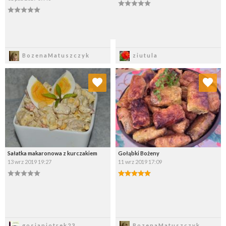
Zapisz
Zapisz
BozenaMatuszczyk
ziutula
Dodaj do ulubionych
Dodaj do ulubionych
Wybierz listę:
Wybierz listę:
Sałatka makaronowa z kurczakiem
Gołąbki Bożeny
13 wrz 2019 19:27
11 wrz 2019 17:09
Zapisz
Zapisz
gosiapiotrek23
BozenaMatuszczyk