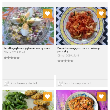
Dodaj do ulubionych
Dodaj do ulubionych
Wybierz listę:
Wybierz listę:
Sałatka jaglana z jajkami i warzywami
Pomidorowa jajecznica z cukinią i
papryką
09 maj 2019 21:42
08 maj 2019 19:48
Zapisz
Zapisz
kuchenny świat
kuchenny świat
Dodaj do ulubionych
Dodaj do ulubionych
Wybierz listę:
Wybierz listę: