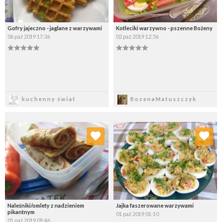
Gofry jajeczno - jaglane z warzywami
Kotleciki warzywno - pszenne Bożeny
06 paź 2019 17:36
02 paź 2019 12:56
Zapisz
Zapisz
kuchenny świat
BozenaMatuszczyk
Dodaj do ulubionych
Dodaj do ulubionych
Wybierz listę:
Wybierz listę:
Naleśniki/omlety z nadzieniem
Jajka faszerowane warzywami
pikantnym
01 paź 2019 01:10
01 paź 2019 09:46