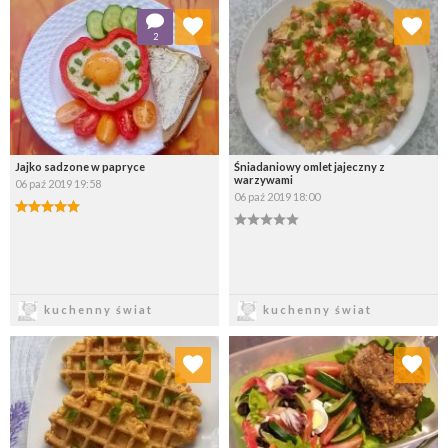
Dodaj do ulubionych
Dodaj do ulubionych
2
Wybierz listę:
Wybierz listę:
Jajko sadzone w papryce
Śniadaniowy omlet jajeczny z
warzywami
06 paź 2019 19:58
06 paź 2019 18:00
Zapisz
Zapisz
kuchenny świat
kuchenny świat
Dodaj do ulubionych
Dodaj do ulubionych
Wybierz listę:
Wybierz listę: