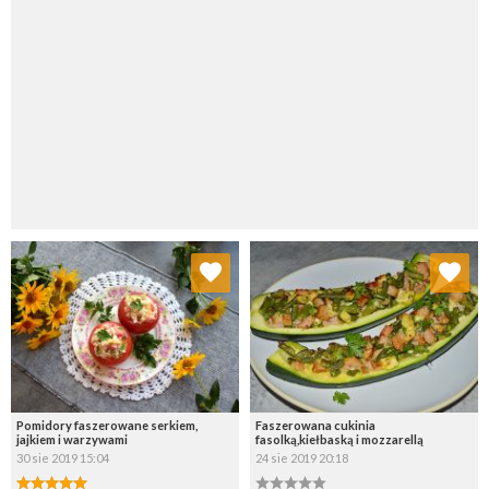
Dodaj do ulubionych
Dodaj do ulubionych
Wybierz listę:
Wybierz listę:
Pomidory faszerowane serkiem,
Faszerowana cukinia
jajkiem i warzywami
fasolką,kiełbaską i mozzarellą
30 sie 2019 15:04
24 sie 2019 20:18