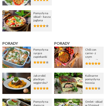
Pomysły na
obiad – kasza
jaglana
PORADY
PORADY
Pomysły na
Chili con
sycące
carne - z
zapiekanki
czym
podawać?
Jak zrobić
Kulinarne
placki po
pomysły na
węgiersku?
łososia
Pomysły na
Omlet - obiad
dania ze
w 10 minut