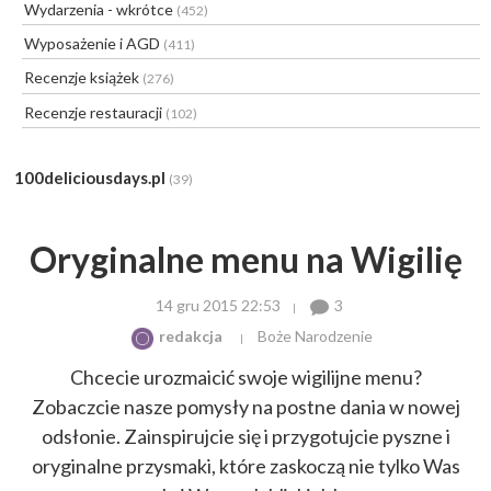
Wydarzenia - wkrótce
(452)
Wyposażenie i AGD
(411)
Recenzje książek
(276)
Recenzje restauracji
(102)
100deliciousdays.pl
(39)
Oryginalne menu na Wigilię
14 gru 2015 22:53
3
redakcja
Boże Narodzenie
Chcecie urozmaicić swoje wigilijne menu?
Zobaczcie nasze pomysły na postne dania w nowej
odsłonie. Zainspirujcie się i przygotujcie pyszne i
oryginalne przysmaki, które zaskoczą nie tylko Was