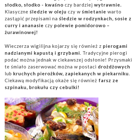
słodko, słodko - kwaśno
czy bardziej
wytrawnie.
Klasyczne
śledzie w oleju
czy w
śmietanie
warto
zastąpić przepisami na
śledzie w rodzynkach, sosie z
curry i ananasie
czy
polewie pomidorowo –
żurawinowej!
Wieczerza wigilijna kojarzy się również z
pierogami
nadzianymi kapustą i grzybami
. Tradycyjne pierogi
podać można jednak w ciekawszej odsłonie! Przysmaki
te śmiało zaserwować można w postaci
drożdżowych
lub
kruchych pierożków, zapiekanych w piekarniku
.
Ciekawą modyfikacją okaże się również
farsz ze
szpinaku, brokułu czy cebulki!