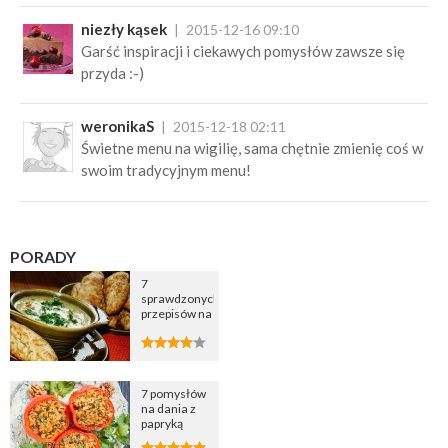
niezły kąsek
2015-12-16 09:10
Garść inspiracji i ciekawych pomysłów zawsze się
przyda :-)
weronikaS
2015-12-18 02:11
Świetne menu na wigilię, sama chętnie zmienię coś w
swoim tradycyjnym menu!
PORADY
7
sprawdzonych
przepisów na
zupę
cebulową
7 pomysłów
na dania z
papryką