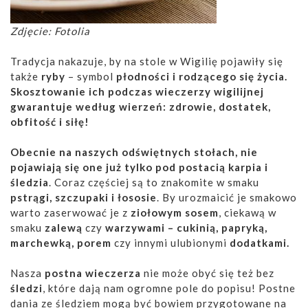
Zdjęcie: Fotolia
Tradycja nakazuje, by na stole w Wigilię pojawiły się
także
ryby
– symbol
płodności i rodzącego się życia.
Skosztowanie ich podczas wieczerzy wigilijnej
gwarantuje według wierzeń:
zdrowie, dostatek,
obfitość i siłę!
Obecnie na naszych odświętnych stołach, nie
pojawiają się one już tylko pod postacią
karpia i
śledzia
. Coraz częściej są to znakomite w smaku
pstrągi, szczupaki i łososie
. By urozmaicić je smakowo
warto zaserwować je z
ziołowym sosem
, ciekawą w
smaku
zalewą
czy
warzywami – cukinią, papryką,
marchewką, porem
czy innymi ulubionymi
dodatkami.
Nasza
postna wieczerza
nie może obyć się też bez
śledzi
, które dają nam ogromne pole do popisu! Postne
dania ze śledziem mogą być bowiem przygotowane na