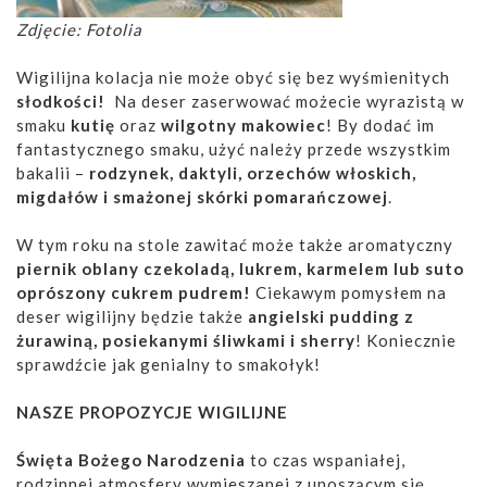
Zdjęcie: Fotolia
Wigilijna kolacja nie może obyć się bez wyśmienitych
słodkości!
Na deser zaserwować możecie wyrazistą w
smaku
kutię
oraz
wilgotny makowiec
! By dodać im
fantastycznego smaku, użyć należy przede wszystkim
bakalii –
rodzynek, daktyli, orzechów włoskich,
migdałów i smażonej skórki pomarańczowej
.
W tym roku na stole zawitać może także aromatyczny
piernik oblany czekoladą, lukrem, karmelem lub suto
oprószony cukrem pudrem!
Ciekawym pomysłem na
deser wigilijny będzie także
angielski pudding z
żurawiną, posiekanymi śliwkami i sherry
! Koniecznie
sprawdźcie jak genialny to smakołyk!
NASZE PROPOZYCJE WIGILIJNE
Święta Bożego Narodzenia
to czas wspaniałej,
rodzinnej atmosfery wymieszanej z unoszącym się