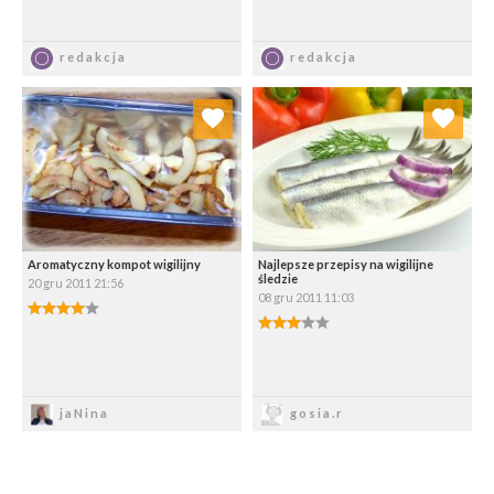
Zapisz
Zapisz
redakcja
redakcja
Dodaj do ulubionych
Dodaj do ulubionych
Wybierz listę:
Wybierz listę:
Aromatyczny kompot wigilijny
Najlepsze przepisy na wigilijne
śledzie
20 gru 2011 21:56
08 gru 2011 11:03
4.00/5
3.00/5
Zapisz
Zapisz
jaNina
gosia.r