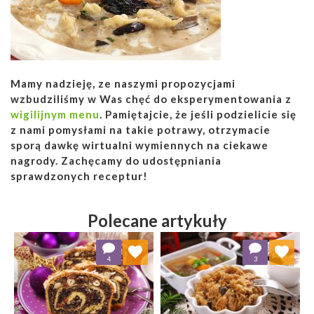
Mamy nadzieję, ze naszymi propozycjami
wzbudziliśmy w Was chęć do eksperymentowania z
wigilijnym menu
. Pamiętajcie, że jeśli podzielicie się
z nami pomysłami na takie potrawy, otrzymacie
sporą dawkę wirtualni wymiennych na ciekawe
nagrody. Zachęcamy do udostępniania
sprawdzonych receptur!
Polecane artykuły
Dodaj do ulubionych
Dodaj do ulubionych
4
3
Wybierz listę:
Wybierz listę: