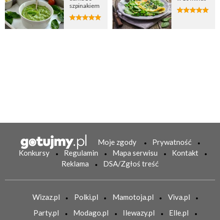
szpinakiem
Moje zgody
Prywatność
Konkursy
Regulamin
Mapa serwisu
Kontakt
Reklama
DSA/Zgłoś treść
Wizaz.pl
Polki.pl
Mamotoja.pl
Viva.pl
Party.pl
Modago.pl
Ilewazy.pl
Elle.pl