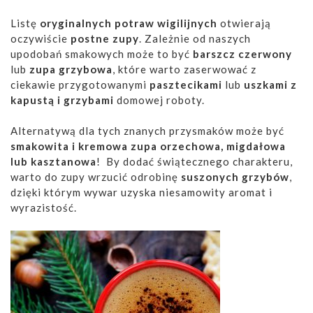
Listę
oryginalnych
potraw wigilijnych
otwierają
oczywiście
postne zupy
. Zależnie od naszych
upodobań smakowych może to być
barszcz czerwony
lub
zupa grzybowa
, które warto zaserwować z
ciekawie przygotowanymi
pasztecikami
lub
uszkami z
kapustą i grzybami
domowej roboty.
Alternatywą dla tych znanych przysmaków może być
smakowita i kremowa zupa orzechowa, migdałowa
lub kasztanowa
! By dodać świątecznego charakteru,
warto do zupy wrzucić odrobinę
suszonych grzybów
,
dzięki którym wywar uzyska niesamowity aromat i
wyrazistość.