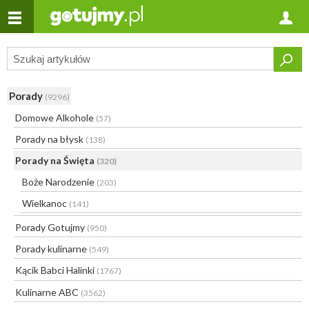
Porady
(9296)
Domowe Alkohole
(57)
Porady na błysk
(138)
Porady na Święta
(320)
Boże Narodzenie
(203)
Wielkanoc
(141)
Porady Gotujmy
(950)
Porady kulinarne
(549)
Kącik Babci Halinki
(1767)
Kulinarne ABC
(3562)