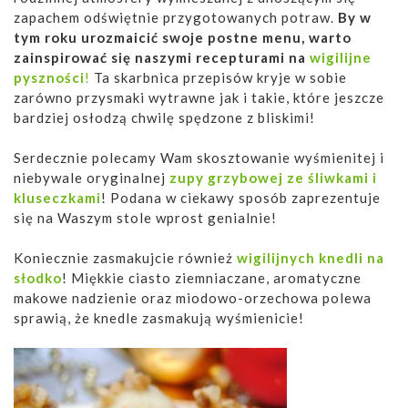
zapachem odświętnie przygotowanych potraw.
By w
tym roku urozmaicić swoje postne menu, warto
zainspirować się naszymi recepturami na
wigilijne
pyszności
!
Ta skarbnica przepisów kryje w sobie
zarówno przysmaki wytrawne jak i takie, które jeszcze
bardziej osłodzą chwilę spędzone z bliskimi!
Serdecznie polecamy Wam skosztowanie wyśmienitej i
niebywale oryginalnej
zupy grzybowej ze śliwkami i
kluseczkami
! Podana w ciekawy sposób zaprezentuje
się na Waszym stole wprost genialnie!
Koniecznie zasmakujcie również
wigilijnych knedli na
słodko
! Miękkie ciasto ziemniaczane, aromatyczne
makowe nadzienie oraz miodowo-orzechowa polewa
sprawią, że knedle zasmakują wyśmienicie!