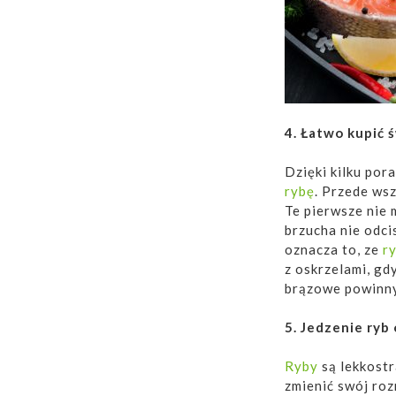
4. Łatwo kupić 
Dzięki kilku por
rybę
. Przede wsz
Te pierwsze nie 
brzucha nie odci
oznacza to, ze
r
z oskrzelami, gd
brązowe powinny
5. Jedzenie ryb
Ryby
są lekkostr
zmienić swój roz