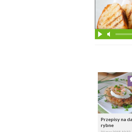
Dodaj do ul
Wybi
Przepisy na d
rybne
31 mar 2015 10:32