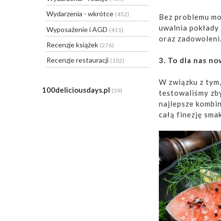
Wydarzenia - wkrótce
(452)
Bez problemu mo
uwalnia pokłady 
Wyposażenie i AGD
(411)
oraz zadowoleni
Recenzje książek
(276)
3. To dla nas n
Recenzje restauracji
(102)
W związku z tym,
100deliciousdays.pl
(39)
testowaliśmy zb
najlepsze kombi
całą finezję sma