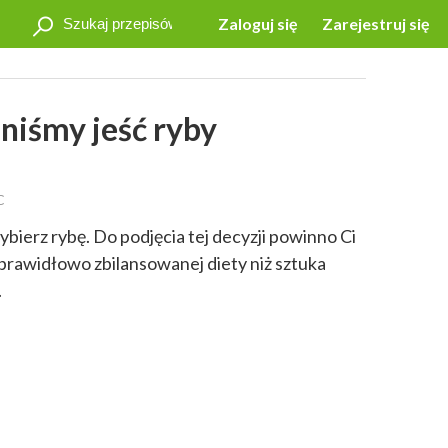
Zaloguj się
Zarejestruj się
niśmy jeść ryby
C
ybierz rybę. Do podjęcia tej decyzji powinno Ci
a prawidłowo zbilansowanej diety niż sztuka
.