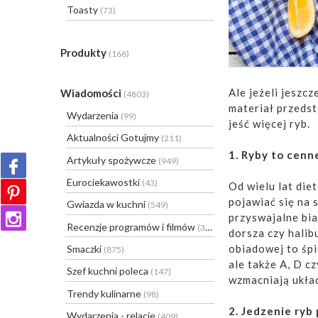
Toasty
(73)
Produkty
(166)
Ale jeżeli jeszc
Wiadomości
(4803)
materiał przeds
Wydarzenia
(99)
jeść więcej ryb.
Aktualności Gotujmy
(211)
1. Ryby to cenn
Artykuły spożywcze
(949)
Eurociekawostki
(43)
Od wielu lat die
pojawiać się na
Gwiazda w kuchni
(549)
przyswajalne bia
Recenzje programów i filmów
(31)
dorsza czy halib
obiadowej to śpi
Smaczki
(875)
ale także A, D c
Szef kuchni poleca
(147)
wzmacniają ukła
Trendy kulinarne
(98)
2. Jedzenie ryb
Wydarzenia - relacje
(409)