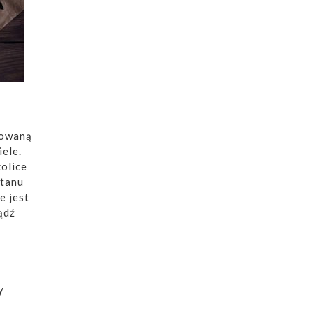
towaną
iele.
kolice
stanu
e jest
ądź
y