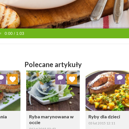
0:00 / 1:03
Polecane artykuły
ubionych
Dodaj do ulubionych
Dodaj do ulubio
2
1
3
erz listę:
Wybierz listę:
Wybierz li
ania
Ryba marynowana w
Ryby dla dzieci
occie
03 lut 2015 12:11
01 lut 2015 02:43