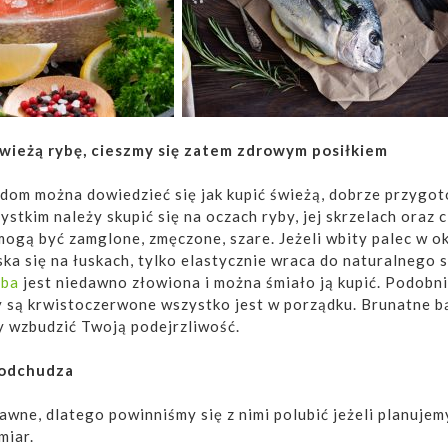
świeżą rybę, cieszmy się zatem zdrowym posiłkiem
adom można dowiedzieć się jak kupić świeżą, dobrze przygo
ystkim należy skupić się na oczach ryby, jej skrzelach oraz c
mogą być zamglone, zmęczone, szare. Jeżeli wbity palec w o
ska się na łuskach, tylko elastycznie wraca do naturalnego 
yba
jest niedawno złowiona i można śmiało ją kupić. Podobni
y są krwistoczerwone wszystko jest w porządku. Brunatne b
 wzbudzić Twoją podejrzliwość.
 odchudza
awne, dlatego powinniśmy się z nimi polubić jeżeli planujem
miar.