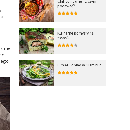
Chili con carne - z czym
podawać?
y
ni
Kulinarne pomysły na
łososia
z nie
ać
nego
Omlet - obiad w 10 minut