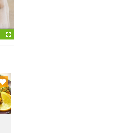
nych
stę: