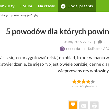
onkursy
Forum
Na czasie
Dodaj przepis
których powinniśmy jeść ryby
5 powodów dla których powin
05 maj 2015 22:49
2
redakcja
Kulinarne AB
iasz się, co przygotować dzisiaj na obiad, to bez wahania w
stwierdzenie, że mięso ryb jest o wiele bardziej cenne dl
wieprzowiny czy wołowiny
ocena:
4
/5 głosów:
5