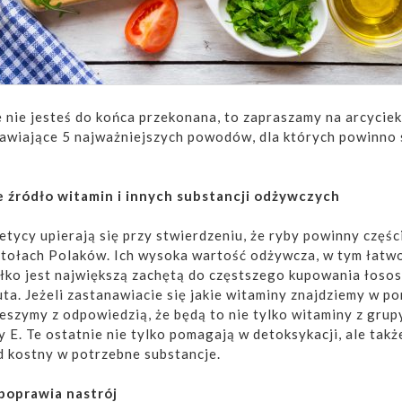
ze nie jesteś do końca przekonana, to zapraszamy na arcycie
tawiające 5 najważniejszych powodów, dla których powinno 
e źródło witamin i innych substancji odżywczych
tetycy upierają się przy stwierdzeniu, że ryby powinny częśc
 stołach Polaków. Ich wysoka wartość odżywcza, w tym łatw
łko jest największą zachętą do częstszego kupowania łosos
uta. Jeżeli zastanawiacie się jakie witaminy znajdziemy w po
eszymy z odpowiedzią, że będą to nie tylko witaminy z grup
zy E. Te ostatnie nie tylko pomagają w detoksykacji, ale takż
d kostny w potrzebne substancje.
 poprawia nastrój