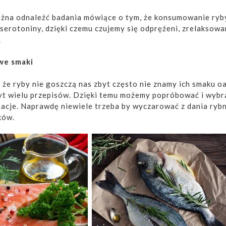
żna odnaleźć badania mówiące o tym, że konsumowanie ryb
serotoniny, dzięki czemu czujemy się odprężeni, zrelaksowa
.
owe smaki
 że ryby nie goszczą nas zbyt często nie znamy ich smaku oa
yt wielu przepisów. Dzięki temu możemy popróbować i wybr
nacje. Naprawdę niewiele trzeba by wyczarować z dania ryb
ków.