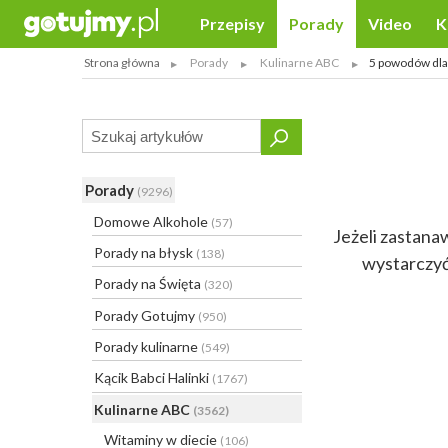
Przepisy
Porady
Video
K
Strona główna
Porady
Kulinarne ABC
5 powodów dla 
Porady
(9296)
Domowe Alkohole
(57)
Jeżeli zastanaw
Porady na błysk
(138)
wystarczyć 
Porady na Święta
(320)
Porady Gotujmy
(950)
Porady kulinarne
(549)
Kącik Babci Halinki
(1767)
Kulinarne ABC
(3562)
Witaminy w diecie
(106)