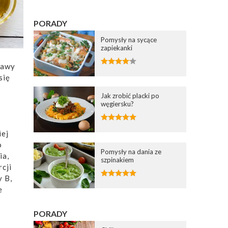
PORADY
Pomysły na sycące
zapiekanki
kawy
się
Jak zrobić placki po
węgiersku?
iej
o
Pomysły na dania ze
ia,
szpinakiem
rcji
y B,
e
PORADY