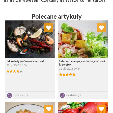
danie z krewetek? Czekamy na Wasze komentarze!
Polecane artykuły
Dodaj do ulubionych
Dodaj do ulubionych
Wybierz listę:
Wybierz listę:
Jak należy jeść owoce morza?
Sałatka z mango, awokado, melona i
krewetek
27 lip 2015 11:56
12 sie 2013 09:34
4.00/5
5.00/5
Zapisz
Zapisz
redakcja
redakcja
Dodaj do ulubionych
Dodaj do ulubionych