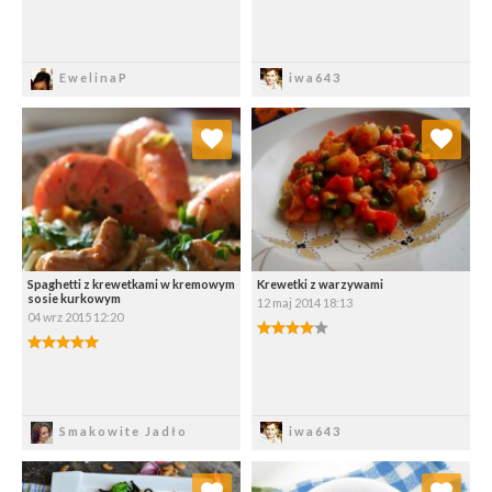
Zapisz
Zapisz
EwelinaP
iwa643
Dodaj do ulubionych
Dodaj do ulubionych
Wybierz listę:
Wybierz listę:
Spaghetti z krewetkami w kremowym
Krewetki z warzywami
sosie kurkowym
12 maj 2014 18:13
04 wrz 2015 12:20
Zapisz
Zapisz
Smakowite Jadło
iwa643
Dodaj do ulubionych
Dodaj do ulubionych