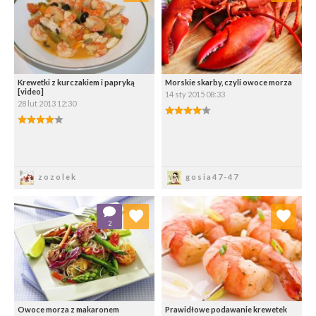
Wybierz listę:
Wybierz listę:
Krewetki z kurczakiem i papryką
Morskie skarby, czyli owoce morza
[video]
14 sty 2015 08:33
28 lut 2013 12:30
4.00/5
4.00/5
Zapisz
Zapisz
zozolek
gosia47-47
Dodaj do ulubionych
Dodaj do ulubionych
2
Wybierz listę:
Wybierz listę:
Owoce morza z makaronem
Prawidłowe podawanie krewetek