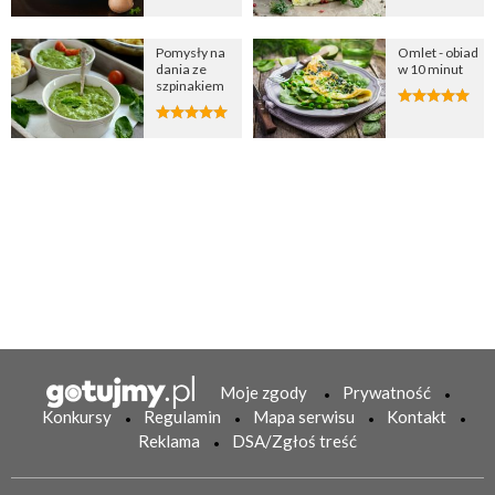
Pomysły na
Omlet - obiad
dania ze
w 10 minut
szpinakiem
Moje zgody
Prywatność
Konkursy
Regulamin
Mapa serwisu
Kontakt
Reklama
DSA/Zgłoś treść