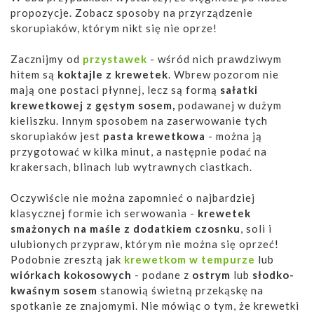
propozycje. Zobacz sposoby na przyrządzenie
skorupiaków, którym nikt się nie oprze!
Zacznijmy od
przystawek
- wśród nich prawdziwym
hitem są
koktajle z krewetek
. Wbrew pozorom nie
mają one postaci płynnej, lecz są formą
sałatki
krewetkowej z gęstym sosem,
podawanej w dużym
kieliszku. Innym sposobem na zaserwowanie tych
skorupiaków jest
pasta krewetkowa
- można ją
przygotować w kilka minut, a następnie podać na
krakersach, blinach lub wytrawnych ciastkach.
Oczywiście nie można zapomnieć o najbardziej
klasycznej formie ich serwowania -
krewetek
smażonych na maśle z dodatkiem czosnku
, soli i
ulubionych przypraw, którym nie można się oprzeć!
Podobnie zresztą jak
krewetkom w tempurze
lub
wiórkach kokosowych
- podane z
ostrym
lub
słodko-
kwaśnym sosem
stanowią świetną przekąskę na
spotkanie ze znajomymi. Nie mówiąc o tym, że krewetki