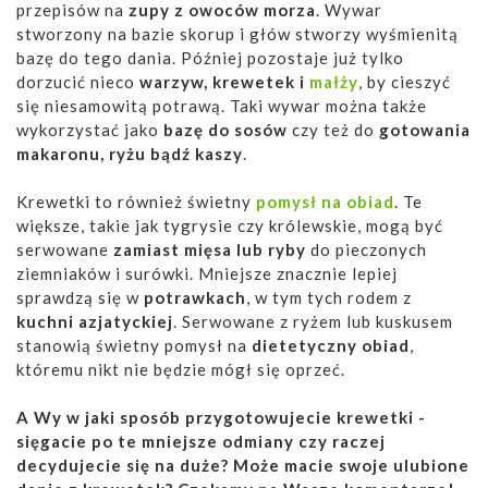
przepisów na
zupy z owoców morza
. Wywar
stworzony na bazie skorup i głów stworzy wyśmienitą
bazę do tego dania. Później pozostaje już tylko
dorzucić nieco
warzyw, krewetek i
małży
, by cieszyć
się niesamowitą potrawą. Taki wywar można także
wykorzystać jako
bazę do sosów
czy też do
gotowania
makaronu, ryżu bądź kaszy
.
Krewetki to również świetny
pomysł na obiad
. Te
większe, takie jak tygrysie czy królewskie, mogą być
serwowane
zamiast mięsa lub ryby
do pieczonych
ziemniaków i surówki. Mniejsze znacznie lepiej
sprawdzą się w
potrawkach
, w tym tych rodem z
kuchni azjatyckiej
. Serwowane z ryżem lub kuskusem
stanowią świetny pomysł na
dietetyczny obiad
,
któremu nikt nie będzie mógł się oprzeć.
A Wy w jaki sposób przygotowujecie krewetki -
sięgacie po te mniejsze odmiany czy raczej
decydujecie się na duże? Może macie swoje ulubione