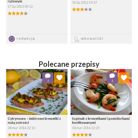
ryżowym
31 lip 2012 19:27
17 lip 2013 09:12
3.00/5
4.00/5
Zapisz
Zapisz
redakcja
mkowalski
Polecane przepisy
Dodaj do ulubionych
Dodaj do ulubionych
1
3
Wybierz listę:
Wybierz listę:
Cytrynowo – imbirowe krewetki z
Szpinak z krewetkami i pomidorkami
nutą ostrości
konfitowanymi
28 mar 2016 22:16
03 mar 2016 12:25