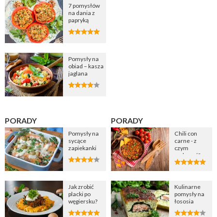
7 pomysłów
na dania z
papryką
Pomysły na
obiad – kasza
jaglana
PORADY
PORADY
Pomysły na
Chili con
sycące
carne - z
zapiekanki
czym
podawać?
Jak zrobić
Kulinarne
placki po
pomysły na
węgiersku?
łososia