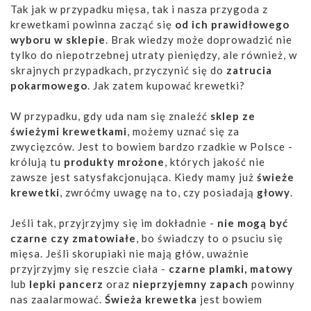
Tak jak w przypadku mięsa, tak i nasza przygoda z
krewetkami powinna zacząć się
od ich prawidłowego
wyboru w sklepie
. Brak wiedzy może doprowadzić nie
tylko do niepotrzebnej utraty pieniędzy, ale również, w
skrajnych przypadkach, przyczynić się do
zatrucia
pokarmowego
. Jak zatem kupować krewetki?
W przypadku, gdy uda nam się znaleźć
sklep ze
świeżymi krewetkami
, możemy uznać się za
zwycięzców. Jest to bowiem bardzo rzadkie w Polsce -
królują tu
produkty mrożone
, których jakość nie
zawsze jest satysfakcjonująca. Kiedy mamy już
świeże
krewetki
, zwróćmy uwagę na to, czy posiadają
głowy
.
Jeśli tak, przyjrzyjmy się im dokładnie -
nie mogą być
czarne czy zmatowiałe
, bo świadczy to o psuciu się
mięsa. Jeśli skorupiaki nie mają głów, uważnie
przyjrzyjmy się reszcie ciała -
czarne plamki, matowy
lub
lepki pancerz
oraz
nieprzyjemny zapach
powinny
nas zaalarmować.
Świeża krewetka
jest bowiem