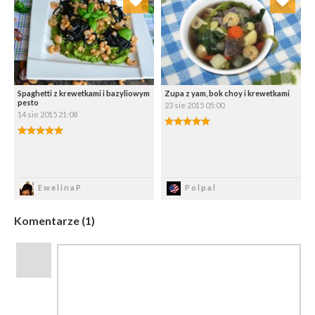
Wybierz listę:
Wybierz listę:
Spaghetti z krewetkami i bazyliowym
Zupa z yam, bok choy i krewetkami
pesto
23 sie 2015 05:00
14 sie 2015 21:08
Zapisz
Zapisz
EwelinaP
Polpal
Komentarze (1)