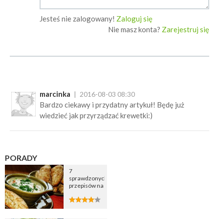
Jesteś nie zalogowany!
Zaloguj się
Nie masz konta?
Zarejestruj się
marcinka
2016-08-03 08:30
Bardzo ciekawy i przydatny artykuł! Będę już
wiedzieć jak przyrządzać krewetki:)
PORADY
7
sprawdzonych
przepisów na
zupę
cebulową