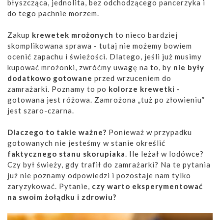
błyszcząca, jednolita, bez odchodzącego pancerzyka i
do tego pachnie morzem.
Zakup
krewetek mrożonych
to nieco bardziej
skomplikowana sprawa - tutaj nie możemy bowiem
ocenić zapachu i świeżości. Dlatego, jeśli już musimy
kupować mrożonki, zwróćmy uwagę na to, by
nie były
dodatkowo gotowane
przed wrzuceniem do
zamrażarki. Poznamy to po
kolorze krewetki
-
gotowana jest różowa. Zamrożona „tuż po złowieniu”
jest szaro-czarna.
Dlaczego to takie ważne?
Ponieważ w przypadku
gotowanych nie jesteśmy w stanie określić
faktycznego stanu skorupiaka
. Ile leżał w lodówce?
Czy był świeży, gdy trafił do zamrażarki? Na te pytania
już nie poznamy odpowiedzi i pozostaje nam tylko
zaryzykować. Pytanie,
czy warto eksperymentować
na swoim żołądku i zdrowiu?