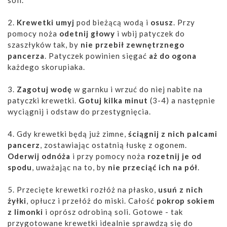
soli.
2.
Krewetki umyj
pod bieżącą wodą i
osusz
. Przy
pomocy noża
odetnij głowy
i wbij patyczek do
szaszłyków tak, by
nie przebił zewnętrznego
pancerza
. Patyczek powinien sięgać
aż do ogona
każdego skorupiaka.
3.
Zagotuj wodę
w garnku i wrzuć do niej nabite na
patyczki krewetki.
Gotuj kilka minut
(3-4) a następnie
wyciągnij i odstaw do przestygnięcia.
4. Gdy krewetki będą już zimne,
ściągnij z nich palcami
pancerz
, zostawiając ostatnią łuskę z ogonem.
Oderwij odnóża
i przy pomocy noża
rozetnij je od
spodu
, uważając na to, by
nie przeciąć ich na pół
.
5. Przecięte krewetki rozłóż na płasko,
usuń z nich
żyłki
, opłucz i przełóż do miski. Całość
pokrop sokiem
z limonki
i oprósz odrobiną soli. Gotowe - tak
przygotowane krewetki idealnie sprawdzą się do