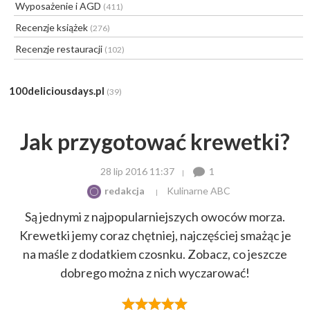
Wyposażenie i AGD
(411)
Recenzje książek
(276)
Recenzje restauracji
(102)
100deliciousdays.pl
(39)
Jak przygotować krewetki?
28 lip 2016 11:37
1
redakcja
Kulinarne ABC
Są jednymi z najpopularniejszych owoców morza.
Krewetki jemy coraz chętniej, najczęściej smażąc je
na maśle z dodatkiem czosnku. Zobacz, co jeszcze
dobrego można z nich wyczarować!