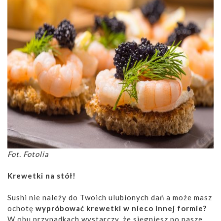
Fot. Fotolia
Krewetki na stół!
Sushi nie należy do Twoich ulubionych dań a może masz
ochotę
wypróbować krewetki w nieco innej formie?
W obu przypadkach wystarczy, że sięgniesz po nasze