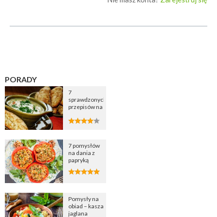
PORADY
7
sprawdzonych
przepisów na
zupę
cebulową
7 pomysłów
na dania z
papryką
Pomysły na
obiad – kasza
jaglana