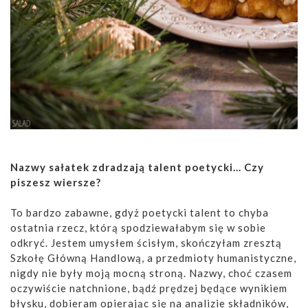
Nazwy sałatek zdradzają talent poetycki... Czy
piszesz wiersze?
To bardzo zabawne, gdyż poetycki talent to chyba
ostatnia rzecz, którą spodziewałabym się w sobie
odkryć. Jestem umysłem ścisłym, skończyłam zresztą
Szkołę Główną Handlową, a przedmioty humanistyczne,
nigdy nie były moją mocną stroną. Nazwy, choć czasem
oczywiście natchnione, bądź prędzej będące wynikiem
błysku, dobieram opierając się na analizie składników,