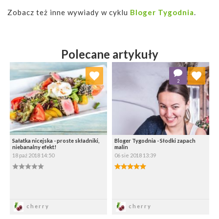
Zobacz też inne wywiady w cyklu
Bloger Tygodnia
.
Polecane artykuły
Dodaj do ulubionych
Dodaj do ulubionych
2
Wybierz listę:
Wybierz listę:
Sałatka nicejska - proste składniki,
Bloger Tygodnia - Słodki zapach
niebanalny efekt!
malin
18 paź 2018 14:50
06 sie 2018 13:39
0.00/5
5.00/5
Zapisz
Zapisz
cherry
cherry