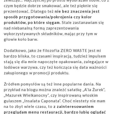
zewsząd… Najczęściej po prostu wyobrażam sobie, co z
czym będzie dobrze smakować, ale też pięknie się
prezentować. Dlatego też
nie bez znaczenia jest
sposób przygotowania/pokrojenia czy kolor
produktów, po które sięgam
. Stale zastanawiam się
nad niebanalną formą zaprezentowania
wykorzystywanych składników, mając przy tym w
głowie koło barw.
Dodatkowo, jako że filozofia ZERO WASTE jest mi
bardzo bliska, to czasami inspiracją, tudzież impulsem
stają się dla mnie napoczęte opakowania, zalegające w
lodówce warzywa, czy też kończąca się data ważności
zakupionego w promocji produktu.
Źródłem pomysłów są też inne popularne dania. Na
przykład na blogu można znaleźć sałatkę „A’la Żurek”,
„Mazurek Wielkanocny”, czy inspirowaną włoskim
gulaszem „Insalata Caponata”. Choć niestety nie mam
na to zbyt wiele czasu, to
z zainteresowaniem
przeglądam menu restauracji, bardzo lubię oglądać