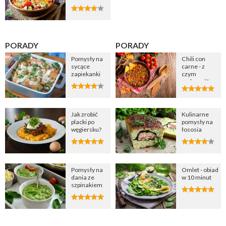
PORADY
PORADY
Pomysły na
Chili con
sycące
carne - z
zapiekanki
czym
podawać?
Jak zrobić
Kulinarne
placki po
pomysły na
węgiersku?
łososia
Pomysły na
Omlet - obiad
dania ze
w 10 minut
szpinakiem