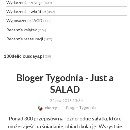
Wydarzenia - relacje
(409)
Wydarzenia - wkrótce
(452)
Wyposażenie i AGD
(411)
Recenzje książek
(276)
Recenzje restauracji
(102)
100deliciousdays.pl
(39)
Bloger Tygodnia - Just a
SALAD
22 paź 2018 13:34
cherry
Bloger Tygodnia
Ponad 300 przepisów na różnorodne sałatki, które
możesz jeść na śniadanie, obiad i kolację! Wszystkie