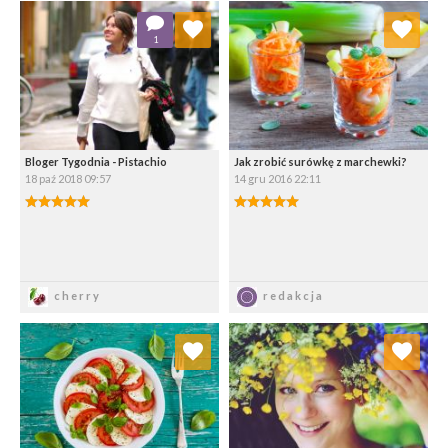
Dodaj do ulubionych
Dodaj do ulubionych
1
Wybierz listę:
Wybierz listę:
Bloger Tygodnia - Pistachio
Jak zrobić surówkę z marchewki?
18 paź 2018 09:57
14 gru 2016 22:11
5.00/5
5.00/5
Zapisz
Zapisz
cherry
redakcja
Dodaj do ulubionych
Dodaj do ulubionych
Wybierz listę:
Wybierz listę: