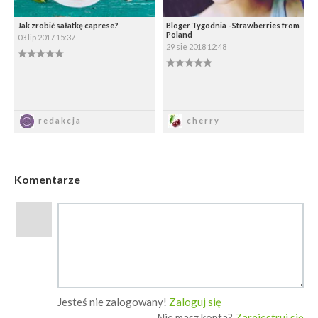
Jak zrobić sałatkę caprese?
Bloger Tygodnia - Strawberries from
Poland
03 lip 2017 15:37
29 sie 2018 12:48
0.00/5
0.00/5
Zapisz
Zapisz
redakcja
cherry
Komentarze
Jesteś nie zalogowany!
Zaloguj się
Nie masz konta?
Zarejestruj się