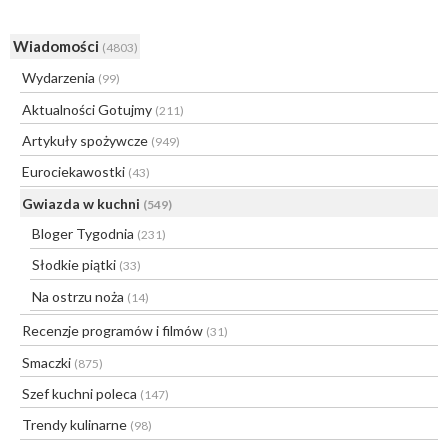
Wiadomości
(4803)
Wydarzenia
(99)
Aktualności Gotujmy
(211)
Artykuły spożywcze
(949)
Eurociekawostki
(43)
Gwiazda w kuchni
(549)
Bloger Tygodnia
(231)
Słodkie piątki
(33)
Na ostrzu noża
(14)
Recenzje programów i filmów
(31)
Smaczki
(875)
Szef kuchni poleca
(147)
Trendy kulinarne
(98)