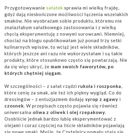
Przygotowywanie
sałatek
sprawia mi wielką frajdę,
gdyż dają nieskończone możliwości łączenia wszelakich
smaków. Nie wyobrażam sobie produktu, któremu nie
znalazłabym sałatkowego zastosowania i z wielką
chęcią eksperymentuję z nowymi surowcami. Niemniej,
chociaż na blogu opublikowałam już ponad trzy setki
kulinarnych wpisów, to wciąż jest wiele składników,
których jeszcze ani razu nie wykorzystałam i są takie
produkty, które stosunkowo często się powtarzają. Nie
da się więc ukryć, że
mam swoich faworytów, po
których chętniej sięgam
.
W szczególności – z sałat rządzi
rukola i roszponka
,
które cenię za smak, ale też ich piękny wygląd. Co do
dressingów – z entuzjazmem dodaję
syrop z agawy
i
czosnek
. W przepisach często pojawia się również
uniwersalna
oliwa z oliwek i olej rzepakowy
.
Osobiście jednak bardzo lubię eksperymentować z
olejami i coraz częściej na liście składników pojawiają
się nowe smaki. Myślę, że Czytelnicy pomału stają się