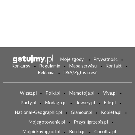
Moje zgody
Prywatność
Konkursy
Regulamin
Mapa serwisu
Kontakt
Reklama
DSA/Zgłoś treść
Wizaz.pl
Polki.pl
Mamotoja.pl
Viva.pl
Party.pl
Modago.pl
Ilewazy.pl
Elle.pl
National-Geographic.pl
Glamour.pl
Kobieta.pl
Mojegotowanie.pl
Przyslijprzepis.pl
Mojpieknyogrod.pl
Burda.pl
Cocolita.pl