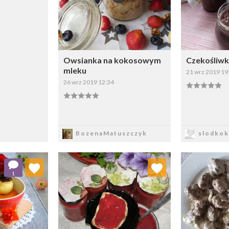
Owsianka na kokosowym
Czekośliwk
mleku
21 wrz 2019 19
26 wrz 2019 12:34
Zapisz
Z
BozenaMatuszczyk
slodkok
 ulubionych
Dodaj do ulubionych
Doda
1
ybierz listę:
Wybierz listę: