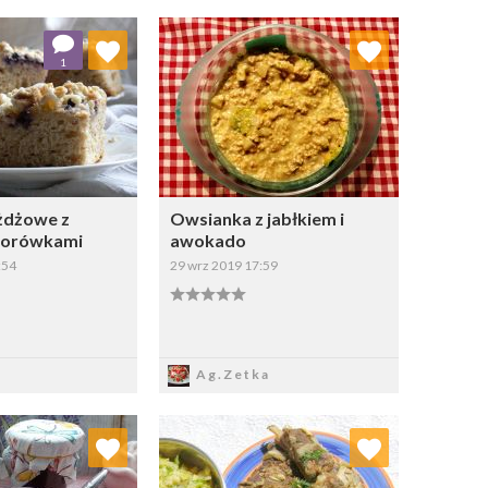
j do ulubionych
Dodaj do ulubionych
1
Wybierz listę:
Wybierz listę:
żdżowe z
Owsianka z jabłkiem i
 borówkami
awokado
:54
29 wrz 2019 17:59
apisz
Zapisz
Ag.Zetka
j do ulubionych
Dodaj do ulubionych
Wybierz listę:
Wybierz listę: