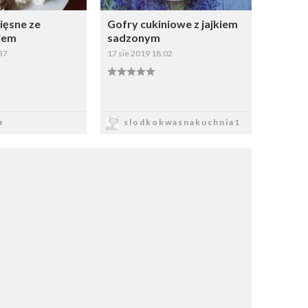
ięsne ze
Gofry cukiniowe z jajkiem
iem
sadzonym
37
17 sie 2019 18:02
apisz
Zapisz
a
slodkokwasnakuchnia1