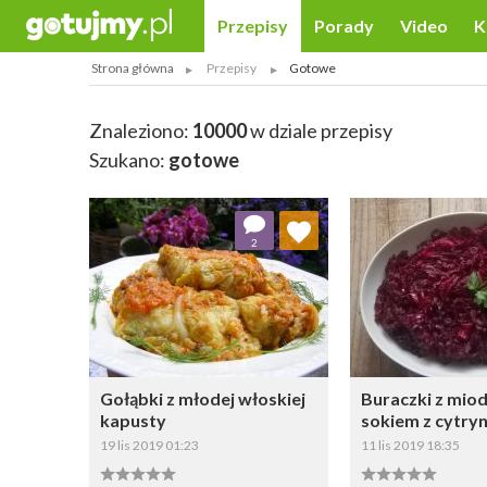
Przepisy
Porady
Video
K
Strona główna
Przepisy
Gotowe
Znaleziono:
10000
w dziale przepisy
Szukano:
gotowe
Dodaj do ulubionych
Dodaj do
2
Wybierz listę:
W
Gołąbki z młodej włoskiej
Buraczki z mio
kapusty
sokiem z cytry
19 lis 2019 01:23
11 lis 2019 18:35