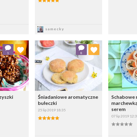
sz
Zapisz
samecky
 ulubionych
Dodaj do ulubionych
Doda
1
8
ybierz listę:
Wybierz listę:
zyszki
Śniadaniowe aromatyczne
Schabowe r
bułeczki
marchewką,
serem
25 lip 2019 18:35
07 lip 2019 12:
sz
Zapisz
Z