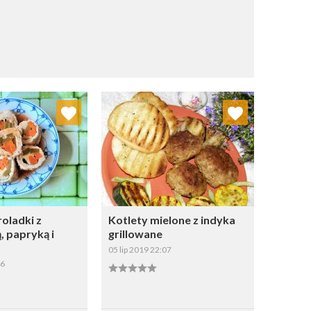
j do ulubionych
Dodaj do ulubionych
Wybierz listę:
Wybierz listę:
oladki z
Kotlety mielone z indyka
 papryką i
grillowane
05 lip 2019 22:07
36
apisz
Zapisz