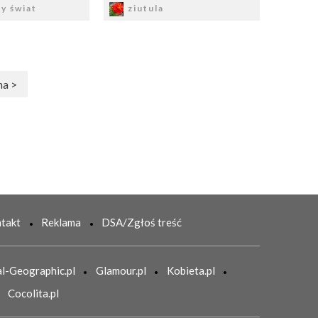
y świat
ziutula
na >
takt
Reklama
DSA/Zgłoś treść
l-Geographic.pl
Glamour.pl
Kobieta.pl
Cocolita.pl