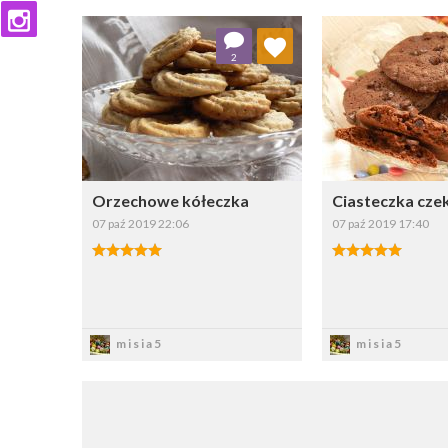
Dodaj do ulubionych
Dodaj do
2
Wybierz listę:
W
Orzechowe kółeczka
Ciasteczka cz
07 paź 2019 22:06
07 paź 2019 17:40
Zapisz
Zapi
misia5
misia5