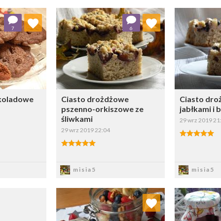
 ulubionych
Dodaj do ulubionych
Doda
7
6
ybierz listę:
Wybierz listę:
ekoladowe
Ciasto drożdżowe
Ciasto dro
pszenno-orkiszowe ze
jabłkami i
śliwkami
29 wrz 2019 21
29 wrz 2019 22:04
sz
Zapisz
Z
misia5
misia5
Dodaj do ulubionych
Doda
Wybierz listę: