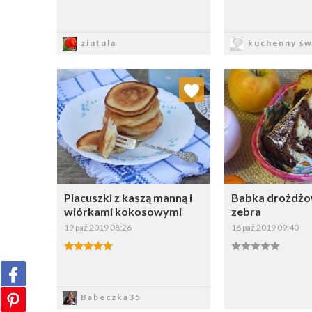
Zapisz
Zapi
ziutula
kuchenny św
Dodaj do ulubionych
Dodaj do
Wybierz listę:
W
Placuszki z kaszą manną i
Babka drożdżow
wiórkami kokosowymi
zebra
19 paź 2019 08:26
16 paź 2019 09:40
Zapisz
Zapi
Babeczka35