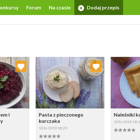
onkursy
Forum
Na czasie
Dodaj przepis
 ulubionych
Dodaj do ulubionych
Doda
ybierz listę:
Wybierz listę:
dem i
Pasta z pieczonego
Naleśniki 
ny
kurczaka
10 lis 2019 18:
10 lis 2019 18:29