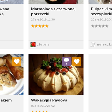
owana
Marmolada z czerwonej
Pulpeciki m
ką
porzeczki
szczypiork
27 sie 2019 11:30
25 sie 2019 20:
sz
Zapisz
Z
ziutula
nuleczk
 ulubionych
Dodaj do ulubionych
1
ybierz listę:
Wybierz listę:
czakiem
Wakacyjna Pavlova
01 sie 2019 23:02