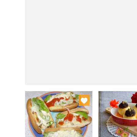
Dodaj do ulubionych
Dodaj do
Wybierz listę:
W