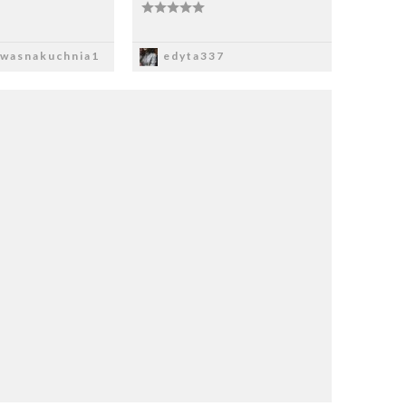
apisz
Zapisz
wasnakuchnia1
edyta337