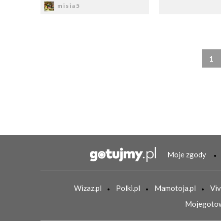
misia5
1
Moje zgody
Wizaz.pl
Polki.pl
Mamotoja.pl
Viv
Mojegotow