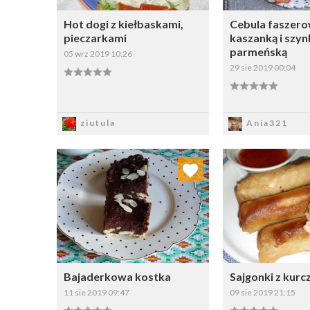
Hot dogi z kiełbaskami,
Cebula faszer
pieczarkami
kaszanką i szyn
parmeńską
05 wrz 2019 10:26
29 sie 2019 00:04
Zapisz
Zapi
ziutula
Ania321
Dodaj do ulubionych
Dodaj do
Wybierz listę:
W
Bajaderkowa kostka
Sajgonki z kur
11 sie 2019 09:47
09 sie 2019 21:15