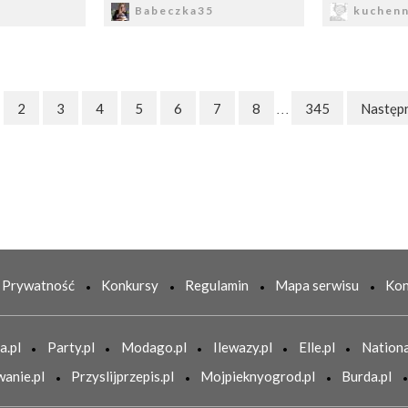
Babeczka35
kuchenn
2
3
4
5
6
7
8
345
Następ
. . .
Prywatność
Konkursy
Regulamin
Mapa serwisu
Kon
a.pl
Party.pl
Modago.pl
Ilewazy.pl
Elle.pl
Nationa
anie.pl
Przyslijprzepis.pl
Mojpieknyogrod.pl
Burda.pl