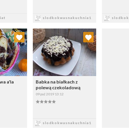
sz
Zapisz
Z
iat
slodkokwasnakuchnia1
slodkok
 ulubionych
Dodaj do ulubionych
ybierz listę:
Wybierz listę:
a a'la
Babka na białkach z
polewą czekoladową
09 paź 2019 13:12
sz
Zapisz
slodkokwasnakuchnia1