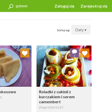
Zaloguj się
Zarejestruj się
Daty ▾
Sortuj wg:
j do ulubionych
Dodaj do ulubionych
2
Wybierz listę:
Wybierz listę:
kokosowe
Roladki z cukinii z
kurczakiem i serem
15
camembert
29 paź 2019 21:37