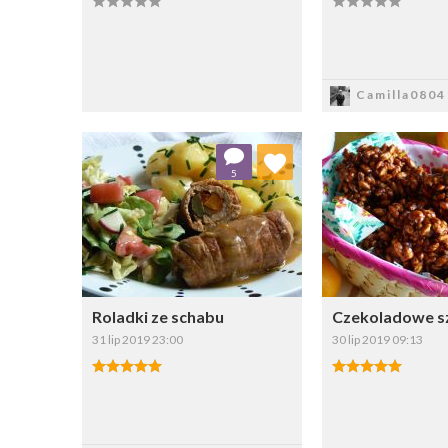
Zapisz
Zapi
Camilla0804
Dodaj do ulubionych
Dodaj do
5
Wybierz listę:
W
Roladki ze schabu
Czekoladowe s
31 lip 2019 23:00
30 lip 2019 09:13
Zapisz
Zapi