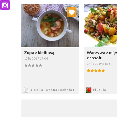
Dodaj do ulubionych
Dodaj do
Wybierz listę:
W
Zupa z kiełbasą
Warzywa z mię
z rosołu
15 lis 2019 17:04
14 lis 2019 21:56
Zapisz
Zapi
slodkokwasnakuchnia1
ziutula