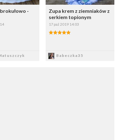
brokułowo -
Zupa krem z ziemniaków z
serkiem topionym
:14
17 paź 2019 14:03
apisz
Zapisz
atuszczyk
Babeczka35