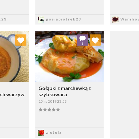
sz
Zapisz
Z
k23
gosiapiotrek23
Wanilio
 ulubionych
Dodaj do ulubionych
3
ybierz listę:
Wybierz listę:
Gołąbki z marchewką z
ch warzyw
szybkowara
15 lis 2019 23:53
sz
Zapisz
ziutula