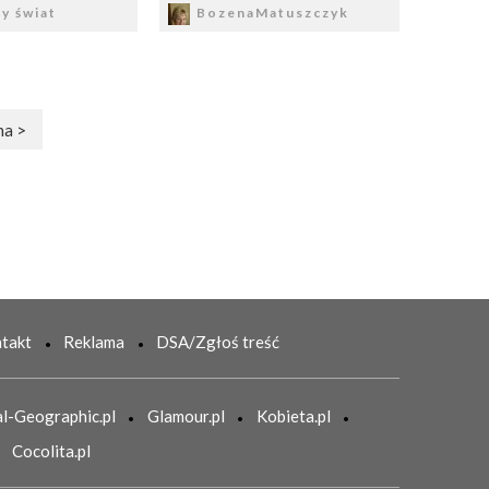
y świat
BozenaMatuszczyk
na >
takt
Reklama
DSA/Zgłoś treść
l-Geographic.pl
Glamour.pl
Kobieta.pl
Cocolita.pl