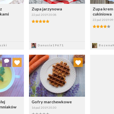
 z
Zupa jarzynowa
Zupa krem 
łkami
cukiniowa
22 paź 2019 20:08
22 paź 2019 09
sz
Zapisz
Z
szki
Danusia19671
BozenaM
 ulubionych
Dodaj do ulubionych
3
ybierz listę:
Wybierz listę:
łej
Gofry marchewkowe
emniaków
16 paź 2019 20:30