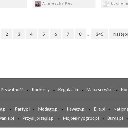
Agnieszka Rec
kuchenn
2
3
4
5
6
7
8
345
Następ
. . .
Prywatność
Konkursy
Regulamin
Mapa serwisu
Kon
a.pl
Party.pl
Modago.pl
Ilewazy.pl
Elle.pl
Nationa
anie.pl
Przyslijprzepis.pl
Mojpieknyogrod.pl
Burda.pl