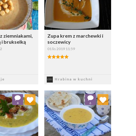
z ziemniakami,
Zupa krem z marchewki i
i brukselką
soczewicy
42
01 lis 2019 11:59
apisz
Zapisz
je
Hrabina w kuchni
j do ulubionych
Dodaj do ulubionych
4
6
Wybierz listę:
Wybierz listę: