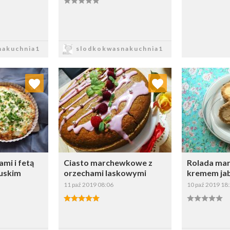
sz
Zapisz
akuchnia1
slodkokwasnakuchnia1
 ulubionych
Dodaj do ulubionych
Doda
ybierz listę:
Wybierz listę:
mi i fetą
Ciasto marchewkowe z
Rolada ma
cuskim
orzechami laskowymi
kremem ja
11 paź 2019 08:06
10 paź 2019 18
sz
Zapisz
Z