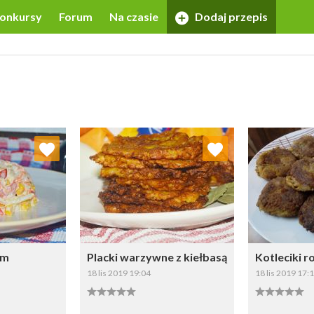
onkursy
Forum
Na czasie
Dodaj przepis
 ulubionych
Dodaj do ulubionych
Doda
ybierz listę:
Wybierz listę:
em
Placki warzywne z kiełbasą
Kotleciki 
18 lis 2019 19:04
18 lis 2019 17: