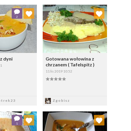
j do ulubionych
Dodaj do ulubionych
2
Wybierz listę:
Wybierz listę:
z dyni
Gotowana wołowina z
chrzanem ( Tafelspitz )
41
11 lis 2019 10:52
apisz
Zapisz
otrek23
Zgobisz
j do ulubionych
Dodaj do ulubionych
1
Wybierz listę:
Wybierz listę: