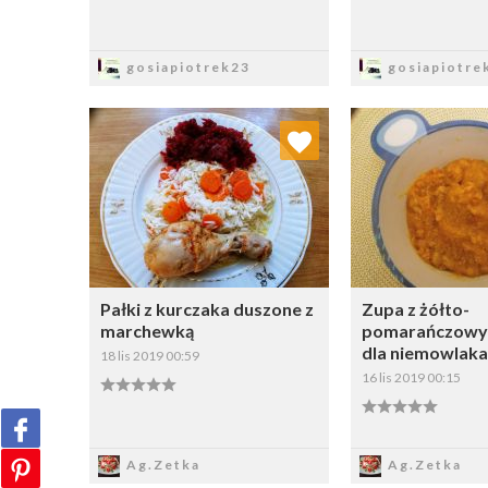
Zapisz
Zapi
gosiapiotrek23
gosiapiotre
Dodaj do ulubionych
Dodaj do
Wybierz listę:
W
Pałki z kurczaka duszone z
Zupa z żółto-
marchewką
pomarańczowy
dla niemowlaka
18 lis 2019 00:59
16 lis 2019 00:15
Zapisz
Zapi
Ag.Zetka
Ag.Zetka