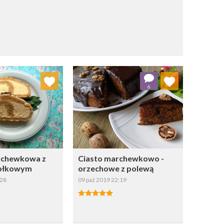
j do ulubionych
Dodaj do ulubionych
6
Wybierz listę:
Wybierz listę:
rchewkowa z
Ciasto marchewkowo -
błkowym
orzechowe z polewą
:28
09 paź 2019 22:19
apisz
Zapisz