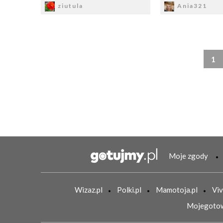
ziutula
Ania321
1
Moje zgody
Wizaz.pl
Polki.pl
Mamotoja.pl
Viv
Mojegotow