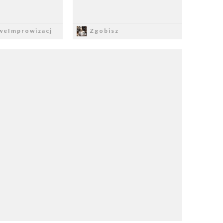
apisz
Zapisz
weImprowizacj
Zgobisz