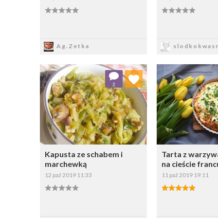
Zapisz
Zapi
Ag.Zetka
slodkokwasn
Dodaj do ulubionych
Dodaj do
2
Wybierz listę:
W
Kapusta ze schabem i
Tarta z warzywa
marchewką
na cieście fran
12 paź 2019 11:33
11 paź 2019 19:11
Zapisz
Zapi