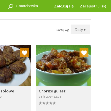
Zaloguj się
Zarejestruj się
Daty ▾
Sortuj wg:
j do ulubionych
Dodaj do ulubionych
Wybierz listę:
Wybierz listę:
rosołowe
Chorizo gulasz
15
18 lis 2019 12:56