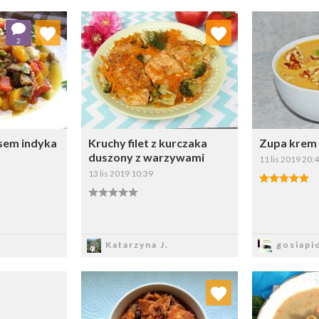
 ulubionych
Dodaj do ulubionych
Doda
2
ybierz listę:
Wybierz listę:
sem indyka
Kruchy filet z kurczaka
Zupa krem 
duszony z warzywami
11 lis 2019 20:
13 lis 2019 10:39
sz
Zapisz
Z
Katarzyna J.
gosiapi
Dodaj do ulubionych
Doda
Wybierz listę: