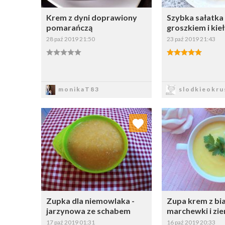
Krem z dyni doprawiony
Szybka sałatka
pomarańczą
groszkiem i kie
28 paź 2019 21:50
23 paź 2019 21:43
Zapisz
Zapi
monikaT83
slodkieokru
Dodaj do ulubionych
Dodaj do
Wybierz listę:
W
Zupka dla niemowlaka -
Zupa krem z bia
jarzynowa ze schabem
marchewki i zi
17 paź 2019 01:31
16 paź 2019 20:33