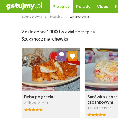
Przepisy
Porady
Video
K
Strona główna
Przepisy
Z marchewką
Znaleziono:
10000
w dziale przepisy
Szukano:
z marchewką
Dodaj do ulubionych
Dodaj do
2
Wybierz listę:
W
Ryba po grecku
Surówka z sos
czosnkowym
21 lis 2019 19:41
18 lis 2019 19:16