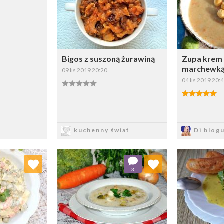
Bigos z suszoną żurawiną
Zupa krem 
marchewką 
09 lis 2019 20:20
04 lis 2019 20:
Zapisz
Z
kuchenny świat
Di blogu
 ulubionych
Dodaj do ulubionych
Doda
3
ybierz listę:
Wybierz listę: