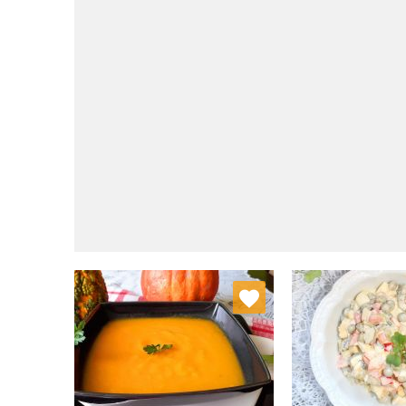
Dodaj do ulubionych
Dodaj do
Wybierz listę:
W