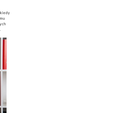
 kiedy
emu
ych
.