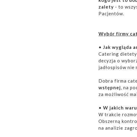
zalety
- to wszy
Pacjentów.
Wybór firmy ca
•
Jak wygląda a
Catering dietety
decyzja o wybor
jadłospisów nie
Dobra firma cat
wstępnej
, na p
za możliwość ma
•
W jakich war
W trakcie rozmo
Obszerną kontro
na analizie zagr