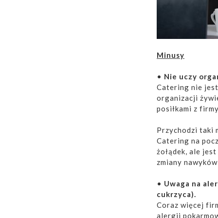
Minusy
•
Nie uczy orga
Catering nie jes
organizacji żywi
posiłkami z firm
Przychodzi taki
Catering na poc
żołądek, ale jes
zmiany nawyków
•
Uwaga na aler
cukrzyca).
Coraz więcej fi
alergii pokarmow