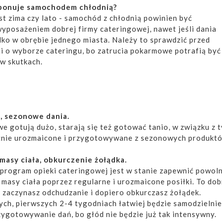
sponuje samochodem chłodnią?
st zima czy lato - samochód z chłodnią powinien być
posażeniem dobrej firmy cateringowej, nawet jeśli dania
ko w obrębie jednego miasta. Należy to sprawdzić przed
i o wyborze cateringu, bo zatrucia pokarmowe potrafią być
w skutkach.
, sezonowe dania.
e gotują dużo, starają się też gotować tanio, w związku z 
żnie urozmaicone i przygotowywane z sezonowych produkt
masy ciała, obkurczenie żołądka.
program opieki cateringowej jest w stanie zapewnić powoln
masy ciała poprzez regularne i urozmaicone posiłki. To dob
 zaczynasz odchudzanie i dopiero obkurczasz żołądek.
ych, pierwszych 2-4 tygodniach łatwiej będzie samodzielnie
ygotowywanie dań, bo głód nie będzie już tak intensywny.