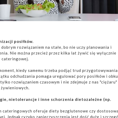
nizacji posiłków.
t dobrym rozwiązaniem na stałe, bo nie uczy planowania i
enia. Nie można przecież przez kilka lat żywić się wyłącznie
y cateringowej.
 moment, kiedy samemu trzeba podjąć trud przygotowywania
zątku odchudzania pomaga uregulować pory posiłków i obku
t tylko rozwiązaniem czasowym i nie zdejmuje z nas "ciężaru"
 żywieniowych.
gie, nietolerancje i inne schorzenia dietozależne (np.
rm cateringowych oferuje diety bezglutenowe czy dostosow
ej. Jednak ryzyko zanieczyszczenia jest dość duże i szczeg