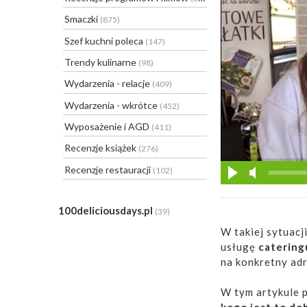
Smaczki
(875)
Szef kuchni poleca
(147)
Trendy kulinarne
(98)
Wydarzenia - relacje
(409)
Wydarzenia - wkrótce
(452)
Wyposażenie i AGD
(411)
Recenzje książek
(276)
Recenzje restauracji
(102)
100deliciousdays.pl
(39)
W takiej sytuacj
usługę
catering
na konkretny adr
W tym artykule
kogo jest to do