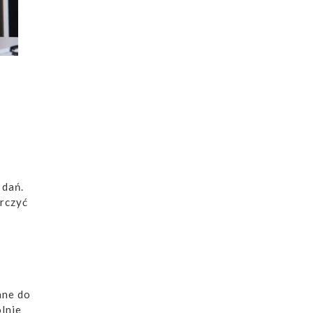
 dań.
rczyć
ane do
ólnie