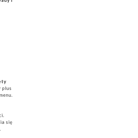
ety
y plus
 menu.
i.
ia się
.