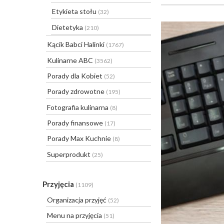
Etykieta stołu
(32)
Dietetyka
(210)
Kącik Babci Halinki
(1767)
Kulinarne ABC
(3562)
Porady dla Kobiet
(52)
Porady zdrowotne
(195)
Fotografia kulinarna
(8)
Porady finansowe
(17)
Porady Max Kuchnie
(8)
Superprodukt
(25)
Przyjęcia
(1109)
Organizacja przyjęć
(52)
Menu na przyjęcia
(51)