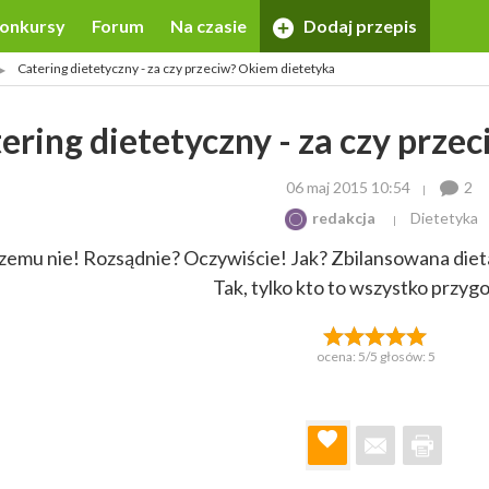
onkursy
Forum
Na czasie
Dodaj przepis
Catering dietetyczny - za czy przeciw? Okiem dietetyka
ering dietetyczny - za czy prze
06 maj 2015 10:54
2
redakcja
Dietetyka
emu nie! Rozsądnie? Oczywiście! Jak? Zbilansowana diet
Tak, tylko kto to wszystko przygo
ocena:
5
/5 głosów:
5