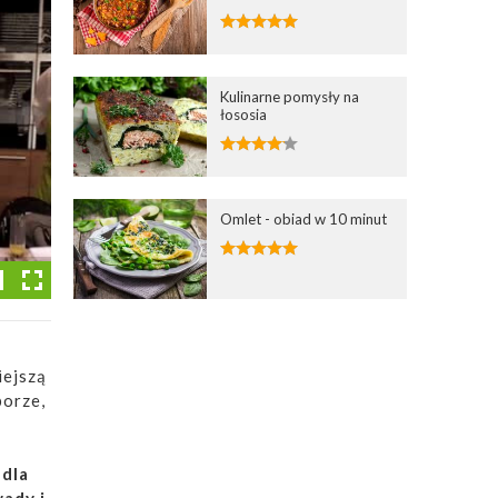
Kulinarne pomysły na
łososia
Omlet - obiad w 10 minut
iejszą
porze,
,
dla
wady i