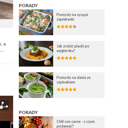
PORADY
Pomysły na sycące
zapiekanki
, a
Jak zrobić placki po
ę…
węgiersku?
Pomysły na dania ze
szpinakiem
PORADY
Chili con carne - z czym
podawać?