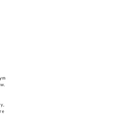
tym
ów.
y,
re