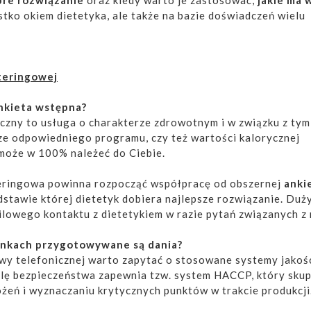
stko okiem dietetyka, ale także na bazie doświadczeń wielu
teringowej
nkieta wstępna?
czny to usługa o charakterze zdrowotnym i w związku z tym
ze odpowiedniego programu, czy też wartości kalorycznej
 może w 100% należeć do Ciebie.
eringowa powinna rozpocząć współpracę od obszernej
anki
odstawie której dietetyk dobiera najlepsze rozwiązanie. Duż
ilowego kontaktu z dietetykiem w razie pytań związanych z
unkach przygotowywane są dania?
wy telefonicznej warto zapytać o stosowane systemy jakośc
lę bezpieczeństwa zapewnia tzw. system HACCP, który skup
ożeń i wyznaczaniu krytycznych punktów w trakcie produkcji