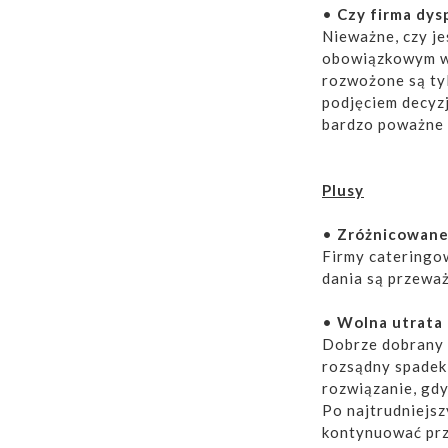
•
Czy firma dy
Nieważne, czy je
obowiązkowym wy
rozwożone są tyl
podjęciem decyzj
bardzo poważne 
Plusy
•
Zróżnicowane
Firmy cateringow
dania są przewa
•
Wolna utrata 
Dobrze dobrany 
rozsądny spadek 
rozwiązanie, gdy
Po najtrudniejsz
kontynuować prz