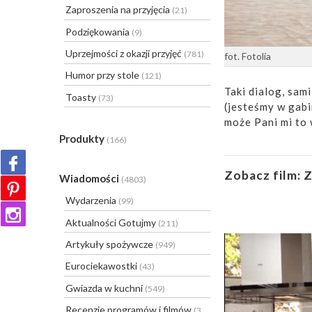
Zaproszenia na przyjęcia
(21)
Podziękowania
(9)
Uprzejmości z okazji przyjęć
(781)
fot. Fotolia
Humor przy stole
(121)
Taki dialog, sam
Toasty
(73)
(jesteśmy w gabi
może Pani mi to 
Produkty
(166)
Zobacz film:
Z
Wiadomości
(4803)
Wydarzenia
(99)
Aktualności Gotujmy
(211)
Artykuły spożywcze
(949)
Eurociekawostki
(43)
Gwiazda w kuchni
(549)
Recenzje programów i filmów
(31)