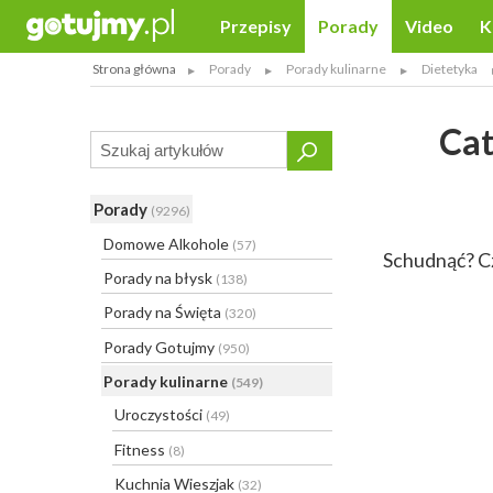
Przepisy
Porady
Video
K
Strona główna
Porady
Porady kulinarne
Dietetyka
Cat
Porady
(9296)
Domowe Alkohole
(57)
Schudnąć? Cz
Porady na błysk
(138)
Porady na Święta
(320)
Porady Gotujmy
(950)
Porady kulinarne
(549)
Uroczystości
(49)
Fitness
(8)
Kuchnia Wieszjak
(32)