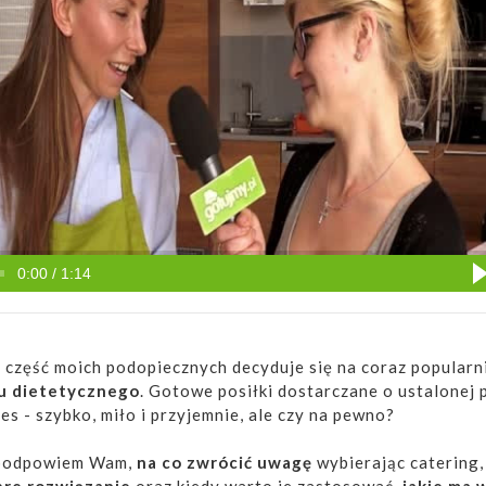
0:00 / 1:14
i część moich podopiecznych decyduje się na coraz popularn
u dietetycznego
. Gotowe posiłki dostarczane o ustalonej 
es - szybko, miło i przyjemnie, ale czy na pewno?
 podpowiem Wam,
na co zwrócić uwagę
wybierając catering
bre rozwiązanie
oraz kiedy warto je zastosować,
jakie ma 