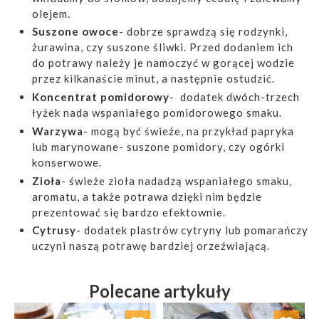
olejem.
Suszone owoce
- dobrze sprawdzą się rodzynki,
żurawina, czy suszone śliwki. Przed dodaniem ich
do potrawy należy je namoczyć w gorącej wodzie
przez kilkanaście minut, a następnie ostudzić.
Koncentrat pomidorowy
- dodatek dwóch-trzech
łyżek nada wspaniałego pomidorowego smaku.
Warzywa
- mogą być świeże, na przykład papryka
lub marynowane- suszone pomidory, czy ogórki
konserwowe.
Zioła
- świeże zioła nadadzą wspaniałego smaku,
aromatu, a także potrawa dzięki nim będzie
prezentować się bardzo efektownie.
Cytrusy
- dodatek plastrów cytryny lub pomarańczy
uczyni naszą potrawę bardziej orzeźwiającą.
Polecane artykuły
Dodaj do ulubionych
Dodaj do ulubionych