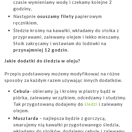
czasie wymieniamy wodę i czekamy kolejne 2
godziny,
Następnie
osuszamy filety
papierowym
ręcznikiem,
Śledzie kroimy na kawałki, wkładamy do słoika z
przyprawami, zalewamy olejem i lekko mieszamy.
Słoik zakręcamy i wstawiam do lodówki na
przynajmniej 12 godzin
.
Jakie dodatki do śledzia w oleju?
Przepis podstawowy możemy modyfikować na różne
sposoby za każdym razem używając innych dodatków.
Cebula
- obieramy ją i kroimy w plastry bądź w
piórka, zalewamy wrzątkiem, odcedzamy i studzimy.
Tak przygotowaną dodajemy do
śledzi
i zalewamy
olejem.
Musztarda
– najlepsza będzie z gorczycą,
smarujemy nią kawałki przygotowanego śledzia,
wkładamy do słoików, dodajemy cebulę i zalewamy