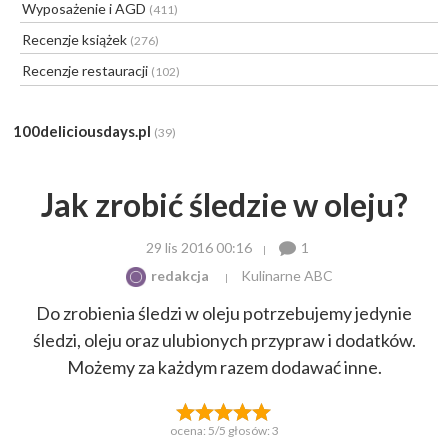
Wyposażenie i AGD
(411)
Recenzje książek
(276)
Recenzje restauracji
(102)
100deliciousdays.pl
(39)
Jak zrobić śledzie w oleju?
29 lis 2016 00:16
1
redakcja
Kulinarne ABC
Do zrobienia śledzi w oleju potrzebujemy jedynie
śledzi, oleju oraz ulubionych przypraw i dodatków.
Możemy za każdym razem dodawać inne.
ocena:
5
/5 głosów:
3