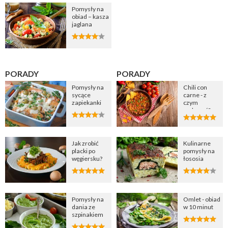
Pomysły na
obiad – kasza
jaglana
PORADY
PORADY
Pomysły na
Chili con
sycące
carne - z
zapiekanki
czym
podawać?
Jak zrobić
Kulinarne
placki po
pomysły na
węgiersku?
łososia
Pomysły na
Omlet - obiad
dania ze
w 10 minut
szpinakiem