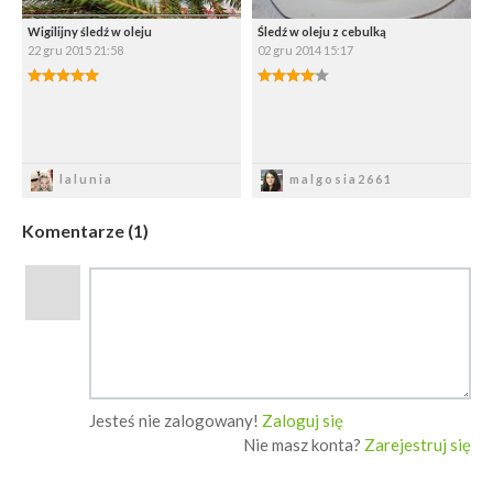
Wigilijny śledź w oleju
Śledź w oleju z cebulką
22 gru 2015 21:58
02 gru 2014 15:17
Zapisz
Zapisz
lalunia
malgosia2661
Komentarze (1)
Jesteś nie zalogowany!
Zaloguj się
Nie masz konta?
Zarejestruj się