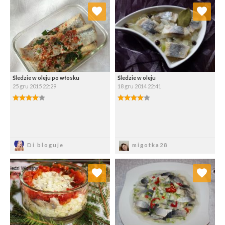
Dodaj do ulubionych
Dodaj do ulubionych
Wybierz listę:
Wybierz listę:
Śledzie w oleju po włosku
Śledzie w oleju
25 gru 2015 22:29
18 gru 2014 22:41
Zapisz
Zapisz
Di bloguje
migotka28
Dodaj do ulubionych
Dodaj do ulubionych
Wybierz listę:
Wybierz listę: