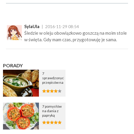
SylaUla
2016-11-29 08:54
Śledzie w oleju obowiązkowo goszczą na moim stole
w święta. Gdy mam czas, przygotowuję je sama.
PORADY
7
sprawdzonych
przepisów na
zupę
cebulową
7 pomysłów
na dania z
papryką