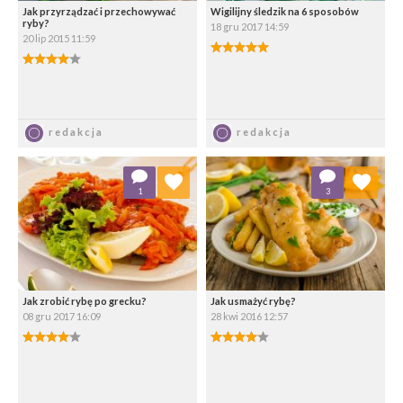
Jak przyrządzać i przechowywać
Wigilijny śledzik na 6 sposobów
ryby?
18 gru 2017 14:59
20 lip 2015 11:59
5.00/5
4.00/5
Zapisz
Zapisz
redakcja
redakcja
Dodaj do ulubionych
Dodaj do ulubionych
1
3
Wybierz listę:
Wybierz listę:
Jak zrobić rybę po grecku?
Jak usmażyć rybę?
08 gru 2017 16:09
28 kwi 2016 12:57
4.00/5
4.00/5