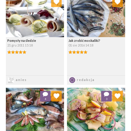
Wybierz listę:
Wybierz listę:
Pomysły na śledzie
Jak zrobić moskaliki?
21 gru 2011 15:18
01 sie 2016 14:18
5.00/5
5.00/5
Zapisz
Zapisz
anies
redakcja
Dodaj do ulubionych
Dodaj do ulubionych
4
3
Wybierz listę:
Wybierz listę: