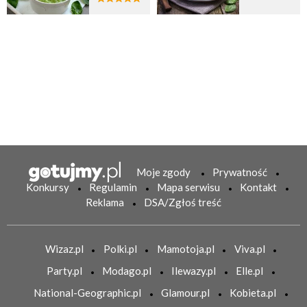
Moje zgody
Prywatność
Konkursy
Regulamin
Mapa serwisu
Kontakt
Reklama
DSA/Zgłoś treść
Wizaz.pl
Polki.pl
Mamotoja.pl
Viva.pl
Party.pl
Modago.pl
Ilewazy.pl
Elle.pl
National-Geographic.pl
Glamour.pl
Kobieta.pl