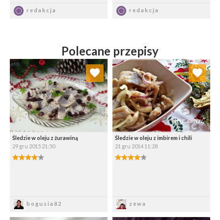
Zapisz
Zapisz
redakcja
redakcja
Polecane przepisy
Dodaj do ulubionych
Dodaj do ulubionych
Wybierz listę:
Wybierz listę:
Śledzie w oleju z żurawiną
Śledzie w oleju z imbirem i chili
29 gru 2015 21:50
21 gru 2014 11:28
Zapisz
Zapisz
bogusia82
zewa