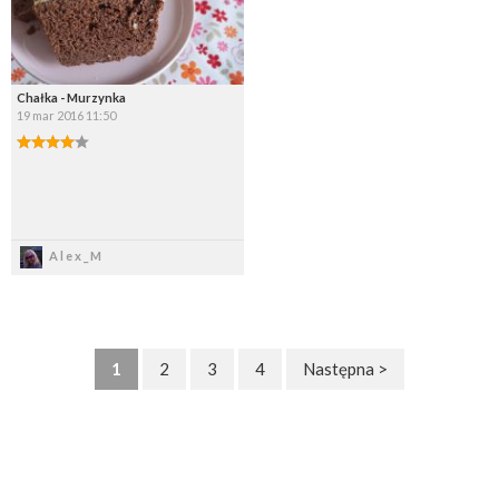
Chałka - Murzynka
19 mar 2016 11:50
Zapisz
Alex_M
1
2
3
4
Następna >