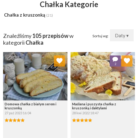
Chałka Kategorie
Chałka z kruszonką
(21)
Znaleźliśmy
105 przepisów
w
Daty ▾
Sortuj wg:
kategorii
Chałka
Dodaj do ulubionych
Dodaj do ulubionych
2
Wybierz listę:
Wybierz listę:
Domowa chałka z białym serem i
Maślana i puszysta chałka z
kruszonką
kruszonką i daktylami
27 paź 2023 16:04
28 kwi 2022 18:47