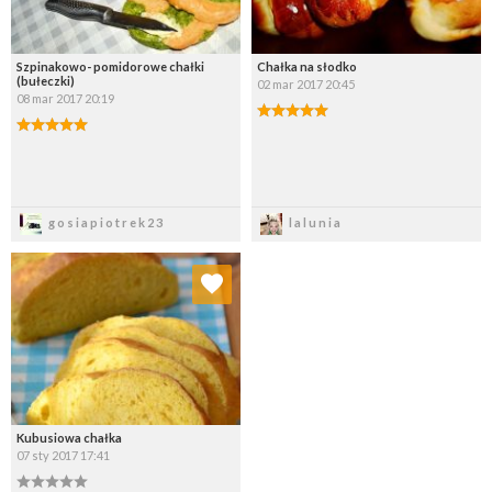
Szpinakowo- pomidorowe chałki
Chałka na słodko
(bułeczki)
02 mar 2017 20:45
08 mar 2017 20:19
Zapisz
Zapisz
gosiapiotrek23
lalunia
Dodaj do ulubionych
Wybierz listę:
Kubusiowa chałka
07 sty 2017 17:41