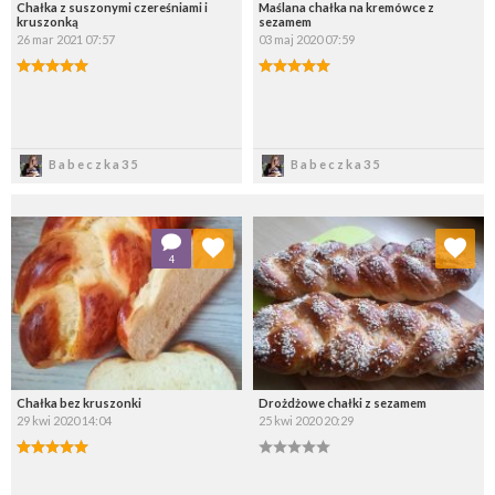
Chałka z suszonymi czereśniami i
Maślana chałka na kremówce z
kruszonką
sezamem
26 mar 2021 07:57
03 maj 2020 07:59
Zapisz
Zapisz
Babeczka35
Babeczka35
Dodaj do ulubionych
Dodaj do ulubionych
4
Wybierz listę:
Wybierz listę:
Chałka bez kruszonki
Drożdżowe chałki z sezamem
29 kwi 2020 14:04
25 kwi 2020 20:29