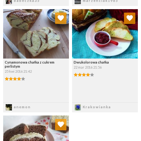
Babeczka35
marzenciak1985
Dodaj do ulubionych
Dodaj do ulubionych
Wybierz listę:
Wybierz listę:
Cynamonowa chałka z cukrem
Dwukolorowa chałka
perlistym
22 mar 2016 21:56
25 kwi 2016 21:42
Zapisz
Zapisz
anemon
Krakowianka
Dodaj do ulubionych
Wybierz listę: