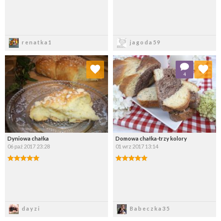
Zapisz
Zapisz
renatka1
jagoda59
Dodaj do ulubionych
Dodaj do ulubionych
4
Wybierz listę:
Wybierz listę:
Dyniowa chałka
Domowa chałka-trzy kolory
06 paź 2017 23:28
01 wrz 2017 13:14
Zapisz
Zapisz
dayzi
Babeczka35