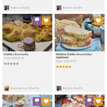
Zapisz
Zapisz
Babeczka35
Babeczka35
Dodaj do ulubionych
Dodaj do ulubionych
1
Wybierz listę:
Wybierz listę:
Chałka z kruszonką
Maślana chałka z kruszonką i
migdałami
13 sty 2022 07:24
30 paź 2021 07:37
Zapisz
Zapisz
Kulinarna Chwila
Babeczka35
Dodaj do ulubionych
Dodaj do ulubionych
5
3
Wybierz listę:
Wybierz listę: