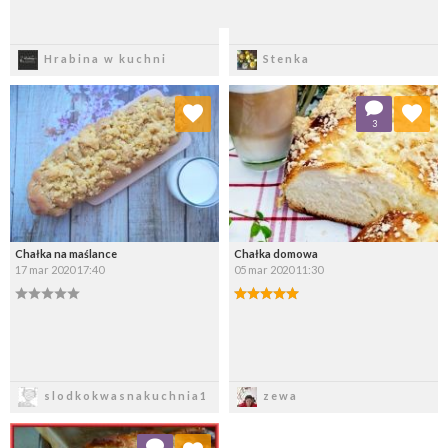
Zapisz
Zapisz
Hrabina w kuchni
Stenka
Dodaj do ulubionych
Dodaj do ulubionych
3
Wybierz listę:
Wybierz listę:
Chałka na maślance
Chałka domowa
17 mar 2020 17:40
05 mar 2020 11:30
Zapisz
Zapisz
slodkokwasnakuchnia1
zewa
Dodaj do ulubionych