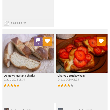
Zapisz
dorota w
Dodaj do ulubionych
Dodaj do ulubionych
1
Wybierz listę:
Wybierz listę:
Domowa maślana chałka
Chałka z truskawkami
01 gru 2016 18:34
04 cze 2016 08:35
Zapisz
Zapisz