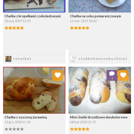
Chałka z kropelkami czekoladowymi
Chałka na soku pomarańczowym
05 maj 2019 13:25
11 mar 2019 18:42
Zapisz
Zapisz
renatka1
slodkokwasnakuchnia1
Dodaj do ulubionych
Dodaj do ulubionych
1
Wybierz listę:
Wybierz listę:
Chałka z suszoną żurawiną
Mini chałki drożdżowe dwukolorowe
13 gru 2018 11:54
08 kwi 2018 21:55