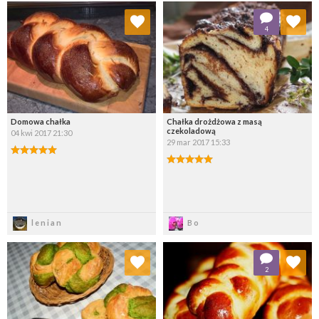
Dodaj do ulubionych
Dodaj do ulubionych
4
Wybierz listę:
Wybierz listę:
Domowa chałka
Chałka drożdżowa z masą
czekoladową
04 kwi 2017 21:30
29 mar 2017 15:33
Zapisz
Zapisz
lenian
Bo
Dodaj do ulubionych
Dodaj do ulubionych
2
Wybierz listę:
Wybierz listę: