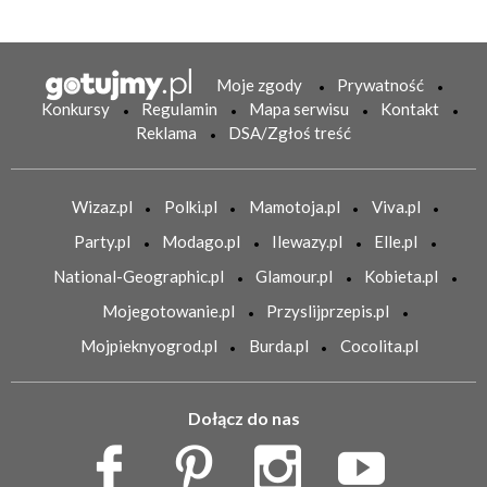
Moje zgody
Prywatność
Konkursy
Regulamin
Mapa serwisu
Kontakt
Reklama
DSA/Zgłoś treść
Wizaz.pl
Polki.pl
Mamotoja.pl
Viva.pl
Party.pl
Modago.pl
Ilewazy.pl
Elle.pl
National-Geographic.pl
Glamour.pl
Kobieta.pl
Mojegotowanie.pl
Przyslijprzepis.pl
Mojpieknyogrod.pl
Burda.pl
Cocolita.pl
Dołącz do nas