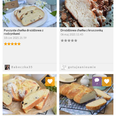
Puszysta chałka drożdżowa z
Drożdżowa chałka z kruszonką
rodzynkami
06 maj 2021 11:45
18 cze 2021 21:59
Zapisz
Zapisz
Babeczka35
gotujeanieumie
Dodaj do ulubionych
Dodaj do ulubionych
7
Wybierz listę:
Wybierz listę: