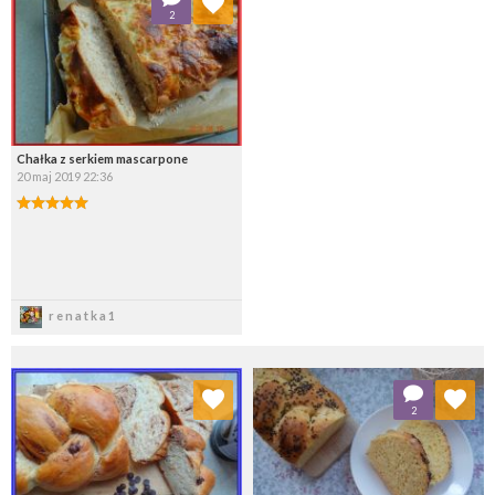
2
Wybierz listę:
Chałka z serkiem mascarpone
20 maj 2019 22:36
Zapisz
renatka1
Dodaj do ulubionych
Dodaj do ulubionych
2
Wybierz listę:
Wybierz listę: