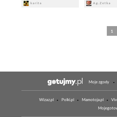
karita
Ag.Zetka
1
Moje zgody
Wizaz.pl
Polki.pl
Mamotoja.pl
Viv
Mojegotow