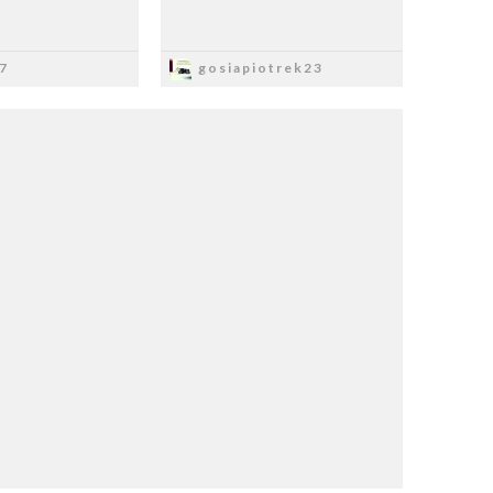
apisz
Zapisz
7
gosiapiotrek23