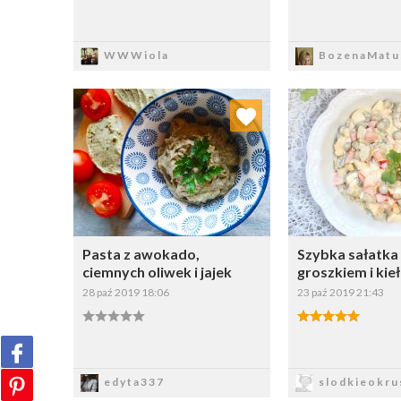
Zapisz
Zapi
WWWiola
BozenaMatu
Dodaj do ulubionych
Dodaj do
Wybierz listę:
W
Pasta z awokado,
Szybka sałatka
ciemnych oliwek i jajek
groszkiem i kie
28 paź 2019 18:06
23 paź 2019 21:43
Zapisz
Zapi
edyta337
slodkieokru