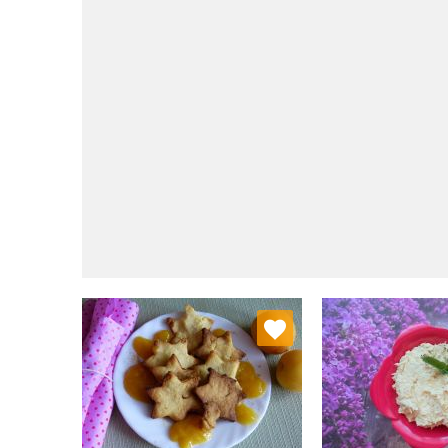
Dodaj do ulubionych
Dodaj do
Wybierz listę:
W