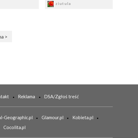
ziutula
na >
takt
Reklama
DSA/Zgłoś treść
l-Geographic.pl
Glamour.pl
Kobieta.pl
Cocolita.pl