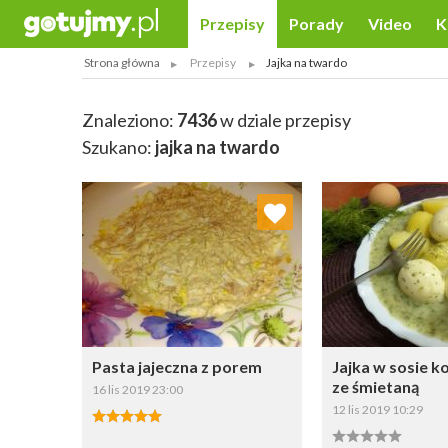
Przepisy
Porady
Video
K
Strona główna
Przepisy
Jajka na twardo
Znaleziono:
7436
w dziale przepisy
Szukano:
jajka na twardo
Dodaj do ulubionych
Dodaj do
Wybierz listę:
W
Pasta jajeczna z porem
Jajka w sosie
ze śmietaną
16 lis 2019 23:00
12 lis 2019 10:29