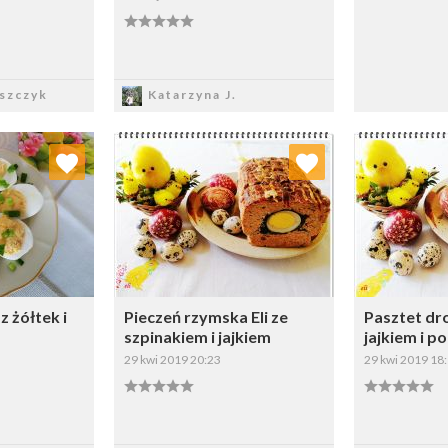
sz
Zapisz
szczyk
Katarzyna J.
 ulubionych
Dodaj do ulubionych
Doda
ybierz listę:
Wybierz listę:
z żółtek i
Pieczeń rzymska Eli ze
Pasztet dro
szpinakiem i jajkiem
jajkiem i p
29 kwi 2019 20:23
29 kwi 2019 18
sz
Zapisz
Z