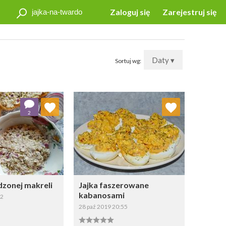
Zaloguj się
Zarejestruj się
Daty ▾
Sortuj wg:
j do ulubionych
Dodaj do ulubionych
2
Wybierz listę:
Wybierz listę:
dzonej makreli
Jajka faszerowane
kabanosami
42
28 paź 2019 20:55