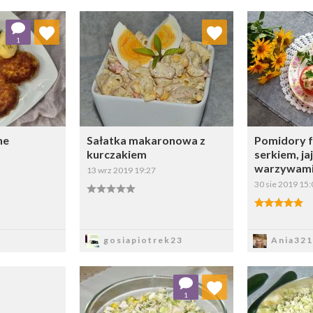
 ulubionych
Dodaj do ulubionych
Doda
1
ybierz listę:
Wybierz listę:
ne
Sałatka makaronowa z
Pomidory 
kurczakiem
serkiem, ja
warzywam
13 wrz 2019 19:27
30 sie 2019 15:
sz
Zapisz
Z
gosiapiotrek23
Ania321
Dodaj do ulubionych
Doda
1
Wybierz listę: