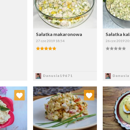
Sałatka makaronowa
Sałatka ka
27 cze 2019 18:54
26 cze 2019 20
Zapisz
Z
Danusia19671
Danusia
 ulubionych
Dodaj do ulubionych
Doda
ybierz listę:
Wybierz listę: