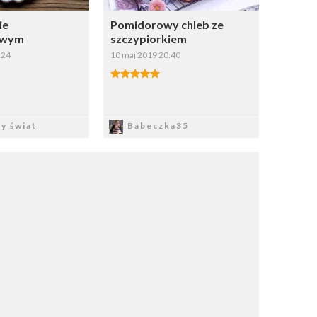
ie
Pomidorowy chleb ze
owym
szczypiorkiem
:24
10 maj 2019 20:40
apisz
Zapisz
y świat
Babeczka35