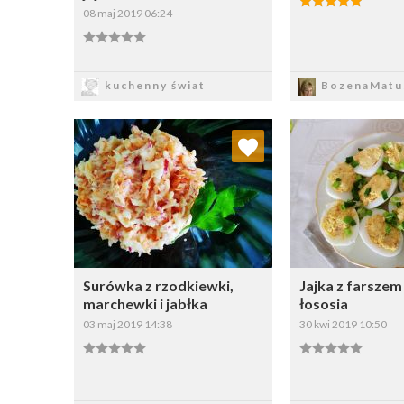
08 maj 2019 06:24
Zapisz
Zapi
kuchenny świat
BozenaMatu
Dodaj do ulubionych
Dodaj do
Wybierz listę:
W
Surówka z rzodkiewki,
Jajka z farszem 
marchewki i jabłka
łososia
03 maj 2019 14:38
30 kwi 2019 10:50
Zapisz
Zapi