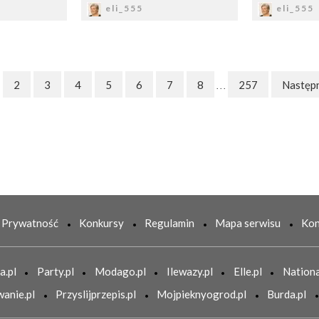
eli_555
eli_555
2
3
4
5
6
7
8
257
Następ
. . .
Prywatność
Konkursy
Regulamin
Mapa serwisu
Kon
a.pl
Party.pl
Modago.pl
Ilewazy.pl
Elle.pl
Nationa
anie.pl
Przyslijprzepis.pl
Mojpieknyogrod.pl
Burda.pl