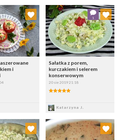
j do ulubionych
Dodaj do ulubionych
1
Wybierz listę:
Wybierz listę:
faszerowane
Sałatka z porem,
jkiem i
kurczakiem i selerem
i
konserwowym
04
20 sie 2019 21:18
apisz
Zapisz
Katarzyna J.
j do ulubionych
Dodaj do ulubionych
Wybierz listę:
Wybierz listę: