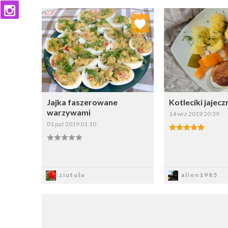
Dodaj do ulubionych
Dodaj do
Wybierz listę:
W
Jajka faszerowane
Kotleciki jajecz
warzywami
14 wrz 2019 20:39
01 paź 2019 01:10
Zapisz
Zapi
ziutula
alien1985