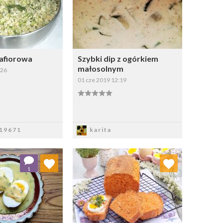
lafiorowa
Szybki dip z ogórkiem
małosolnym
:26
01 cze 2019 12:19
apisz
Zapisz
19671
karita
j do ulubionych
Dodaj do ulubionych
1
Wybierz listę:
Wybierz listę: