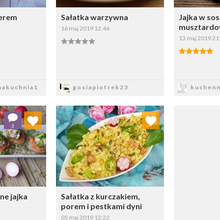
serem
Sałatka warzywna
Jajka w sos
musztard
16 maj 2019 12:46
13 maj 2019 21
sz
Zapisz
Z
akuchnia1
gosiapiotrek23
kuchenn
 ulubionych
Dodaj do ulubionych
3
ybierz listę:
Wybierz listę:
ne jajka
Sałatka z kurczakiem,
porem i pestkami dyni
05 maj 2019 12:22