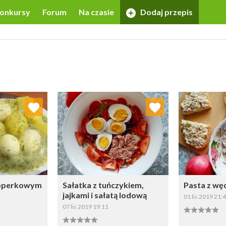
onkursy
Forum
Na czasie
Dodaj przepis
 ulubionych
Dodaj do ulubionych
Doda
ybierz listę:
Wybierz listę:
 koperkowym
Sałatka z tuńczykiem,
Pasta z wę
jajkami i sałatą lodową
01 lis 2019 21:
07 lis 2019 19:11