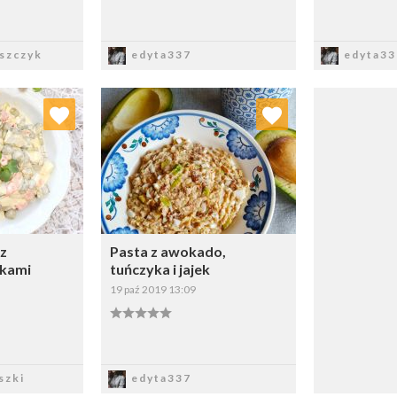
sz
Zapisz
Z
szczyk
edyta337
edyta33
 ulubionych
Dodaj do ulubionych
ybierz listę:
Wybierz listę:
 z
Pasta z awokado,
łkami
tuńczyka i jajek
19 paź 2019 13:09
sz
Zapisz
szki
edyta337