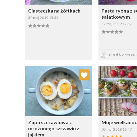
Ciasteczka na żółtkach
Pasta rybna z 
sałatkowym
30 maj 2019 15:39
17 maj 2019 17:37
Zapisz
Zapi
slodkokwasn
Dodaj do ulubionych
Dodaj do
Wybierz listę:
W
Zupa szczawiowa z
Moje wielkanoc
mrożonego szczawiu z
05 maj 2019 16:47
jajkiem