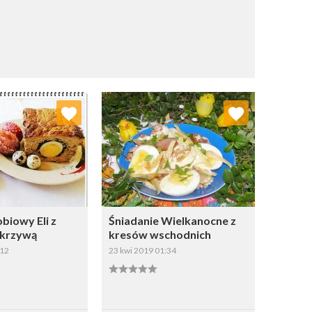
j do ulubionych
Dodaj do ulubionych
Wybierz listę:
Wybierz listę:
biowy Eli z
Śniadanie Wielkanocne z
okrzywą
kresów wschodnich
:12
23 kwi 2019 01:34
apisz
Zapisz