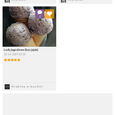
Dodaj do ulubionych
2
Wybierz listę:
Lody jagodowe (bez jajek)
21 sie 2019 22:31
Zapisz
Hrabina w kuchni