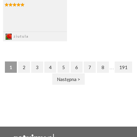
Zapisz
ziutula
1
2
3
4
5
6
7
8
191
. . .
Następna >