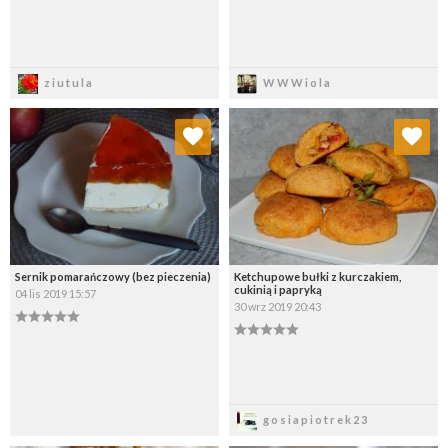
Zapisz
Zapisz
ziutula
WWWiola
Dodaj do ulubionych
Dodaj do ulubionych
Wybierz listę:
Wybierz listę:
Sernik pomarańczowy (bez pieczenia)
Ketchupowe bułki z kurczakiem,
cukinią i papryką
04 lis 2019 15:57
30 wrz 2019 20:43
Zapisz
Zapisz
gosiapiotrek23