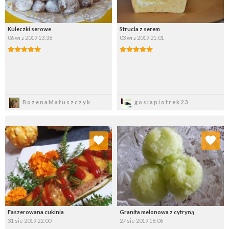
Kuleczki serowe
Strucla z serem
06 wrz 2019 13:38
03 wrz 2019 21:01
Zapisz
Zapisz
BozenaMatuszczyk
gosiapiotrek23
Dodaj do ulubionych
Dodaj do ulubionych
Wybierz listę:
Wybierz listę:
Faszerowana cukinia
Granita melonowa z cytryną
31 sie 2019 22:00
27 sie 2019 18:06