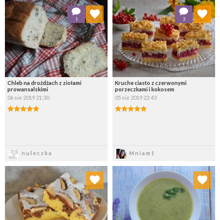
Dodaj do ulubionych
Dodaj do ulubionych
1
3
Wybierz listę:
Wybierz listę:
Chleb na drożdżach z ziołami
Kruche ciasto z czerwonymi
prowansalskimi
porzeczkami i kokosem
06 sie 2019 21:30
05 sie 2019 22:43
Zapisz
Zapisz
nuleczka
Mniam1
Dodaj do ulubionych
Dodaj do ulubionych
Wybierz listę:
Wybierz listę: