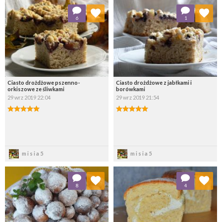
Dodaj do ulubionych
Dodaj do ulubionych
6
1
Wybierz listę:
Wybierz listę:
Ciasto drożdżowe pszenno-
Ciasto drożdżowe z jabłkami i
orkiszowe ze śliwkami
borówkami
29 wrz 2019 22:04
29 wrz 2019 21:54
Zapisz
Zapisz
misia5
misia5
Dodaj do ulubionych
Dodaj do ulubionych
8
4
Wybierz listę:
Wybierz listę: