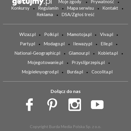
Moje zgody
Prywatność
Konkursy
Regulamin
Mapa serwisu
Kontakt
Reklama
DSA/Zgłoś treść
Wizaz.pl
Polki.pl
Mamotoja.pl
Viva.pl
Party.pl
Modago.pl
Ilewazy.pl
Elle.pl
National-Geographic.pl
Glamour.pl
Kobieta.pl
Mojegotowanie.pl
Przyslijprzepis.pl
Mojpieknyogrod.pl
Burda.pl
Cocolita.pl
Dołącz do nas
Copyright Burda Media Polska Sp. z o.o.