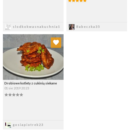
Zapisz
Zapisz
slodkokwasnakuchnia1
Babeczka35
Dodaj do ulubionych
Wybierz listę:
Drobiowe kotlety z cukinią siekane
01 sie 2019 20:23
Zapisz
gosiapiotrek23