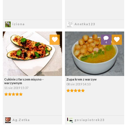
Zapisz
Zapisz
iziona
Anetka123
Dodaj do ulubionych
Dodaj do ulubionych
4
Wybierz listę:
Wybierz listę:
Cukinie z farszem mięsno -
Zupa krem z warzyw
warzywnym
08 sie 2019 14:10
11 sie 2019 15:37
Zapisz
Zapisz
Ag.Zetka
gosiapiotrek23