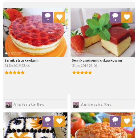
Dodaj do ulubionych
Dodaj do ulubionych
2
4
Wybierz listę:
Wybierz listę:
Sernik z truskawkami
Sernik z musem truskawkowym
31 lip 2019 23:46
31 lip 2019 23:06
Zapisz
Zapisz
Agnieszka Rec
Agnieszka Rec
Dodaj do ulubionych
Dodaj do ulubionych
4
7
Wybierz listę:
Wybierz listę: