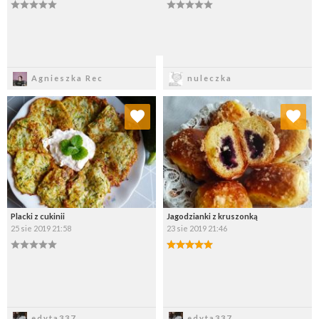
Zapisz
Zapisz
Agnieszka Rec
nuleczka
Dodaj do ulubionych
Dodaj do ulubionych
Wybierz listę:
Wybierz listę:
Placki z cukinii
Jagodzianki z kruszonką
25 sie 2019 21:58
23 sie 2019 21:46
Zapisz
Zapisz
edyta337
edyta337