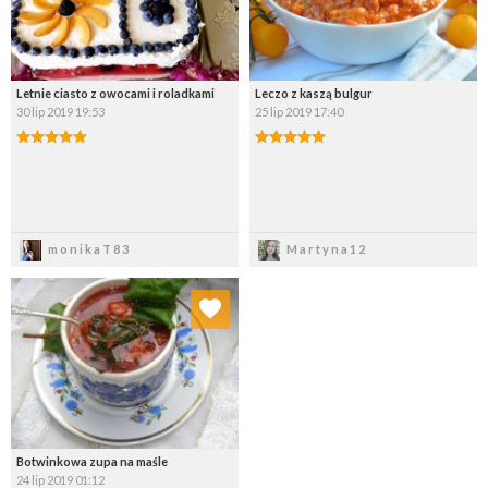
Letnie ciasto z owocami i roladkami
Leczo z kaszą bulgur
30 lip 2019 19:53
25 lip 2019 17:40
Zapisz
Zapisz
monikaT83
Martyna12
Dodaj do ulubionych
Wybierz listę:
Botwinkowa zupa na maśle
24 lip 2019 01:12