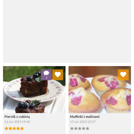
Dodaj do ulubionych
Dodaj do ulubionych
1
Wybierz listę:
Wybierz listę:
Piernik z cukinią
Muffinki z malinami
16 sie 2019 19:40
15 sie 2019 10:57