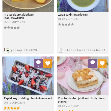
Proste ciasto z jabłkami
Zupa cukiniowa (krem)
(papierówkami)
04 sie 2019 19:50
05 sie 2019 19:53
Zapisz
Zapisz
gosiapiotrek23
slodkokwasnakuchnia1
Dodaj do ulubionych
Dodaj do ulubionych
2
4
Wybierz listę:
Wybierz listę:
Zapiekany pudding z letnimi owocami
Kruche ciasto z jabłkami i budyniową
pianką
04 sie 2019 18:46
04 sie 2019 18:27