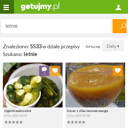
Znaleziono:
5533
w dziale przepisy
Daty ▾
Sortuj wg:
Szukano:
letnie
Dodaj do ulubionych
Dodaj do ulubionych
1
Wybierz listę:
Wybierz listę:
Ogórki małosolne
Deser z chia i musem mango
19 lis 2019 00:47
12 lis 2019 07:48