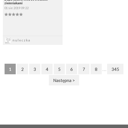
ziemniakami
01 sie 2019 09:22
Zapisz
nuleczka
1
2
3
4
5
6
7
8
345
. . .
Następna >