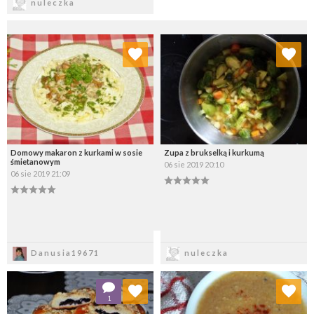
nuleczka
Dodaj do ulubionych
Dodaj do ulubionych
Wybierz listę:
Wybierz listę:
Domowy makaron z kurkami w sosie
Zupa z brukselką i kurkumą
śmietanowym
06 sie 2019 20:10
06 sie 2019 21:09
Zapisz
Zapisz
Danusia19671
nuleczka
Dodaj do ulubionych
Dodaj do ulubionych
1
Wybierz listę:
Wybierz listę: