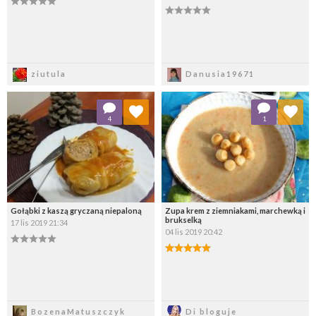
Zapisz
Zapisz
ziutula
Danusia19671
Dodaj do ulubionych
Dodaj do ulubionych
4
1
Wybierz listę:
Wybierz listę:
Gołąbki z kaszą gryczaną niepaloną
Zupa krem z ziemniakami, marchewką i
brukselką
17 lis 2019 21:34
04 lis 2019 20:42
Zapisz
Zapisz
BozenaMatuszczyk
Di bloguje