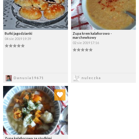
Bułki jagodzianki
Zupa krem kalafiorowo -
marchewkowy
04 sie 2019 19:39
02 sie 2019 17:16
Zapisz
Zapisz
Danusia19671
nuleczka
Dodaj do ulubionych
Wybierz listę:
Zupa kalafiorowa ze słodkimi