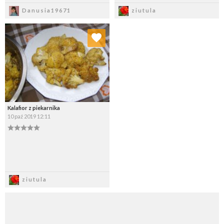
Zapisz
Zapisz
Danusia19671
ziutula
Dodaj do ulubionych
Wybierz listę:
Kalafior z piekarnika
10 paź 2019 12:11
Zapisz
ziutula