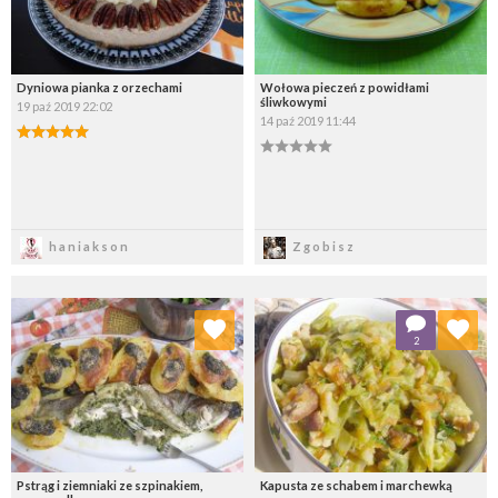
Dyniowa pianka z orzechami
Wołowa pieczeń z powidłami
śliwkowymi
19 paź 2019 22:02
14 paź 2019 11:44
Zapisz
Zapisz
haniakson
Zgobisz
Dodaj do ulubionych
Dodaj do ulubionych
2
Wybierz listę:
Wybierz listę:
Pstrąg i ziemniaki ze szpinakiem,
Kapusta ze schabem i marchewką