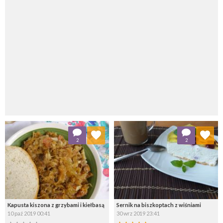
Dodaj do ulubionych
Dodaj do ulubionych
2
2
Wybierz listę:
Wybierz listę:
Kapusta kiszona z grzybami i kiełbasą
Sernik na biszkoptach z wiśniami
10 paź 2019 00:41
30 wrz 2019 23:41