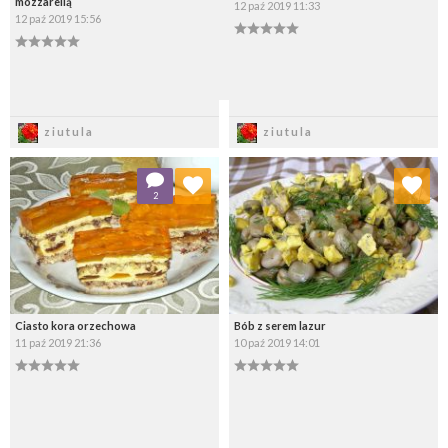
mozzarellą
12 paź 2019 11:33
12 paź 2019 15:56
Zapisz
Zapisz
ziutula
ziutula
Dodaj do ulubionych
Dodaj do ulubionych
2
Wybierz listę:
Wybierz listę:
Ciasto kora orzechowa
Bób z serem lazur
11 paź 2019 21:36
10 paź 2019 14:01