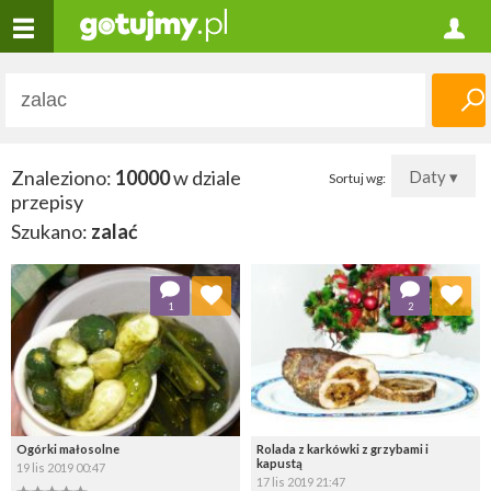
Znaleziono:
10000
w dziale
Daty ▾
Sortuj wg:
przepisy
Szukano:
zalać
Dodaj do ulubionych
Dodaj do ulubionych
1
2
Wybierz listę:
Wybierz listę:
Ogórki małosolne
Rolada z karkówki z grzybami i
kapustą
19 lis 2019 00:47
17 lis 2019 21:47