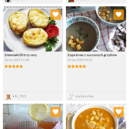
Dodaj do ulubionych
Dodaj do ulubionych
Wybierz listę:
Wybierz listę:
Ziemniaki Eli trzy sery
Zupa krem z suszonych grzybów
26 sie 2019 17:00
25 sie 2019 19:56
Zapisz
Zapisz
eli_555
nuleczka
Dodaj do ulubionych
Dodaj do ulubionych
Wybierz listę:
Wybierz listę: