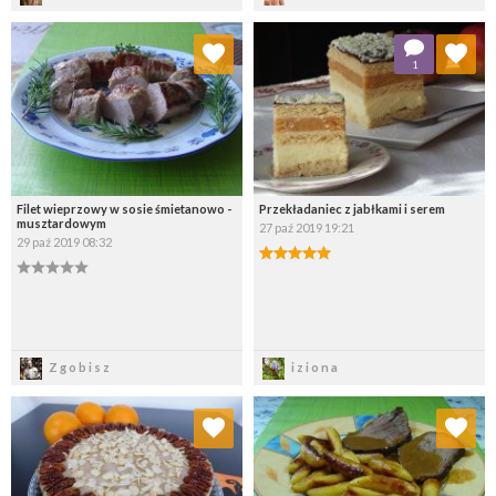
Dodaj do ulubionych
Dodaj do ulubionych
1
Wybierz listę:
Wybierz listę:
Filet wieprzowy w sosie śmietanowo -
Przekładaniec z jabłkami i serem
musztardowym
27 paź 2019 19:21
29 paź 2019 08:32
Zapisz
Zapisz
Zgobisz
iziona
Dodaj do ulubionych
Dodaj do ulubionych
Wybierz listę:
Wybierz listę: