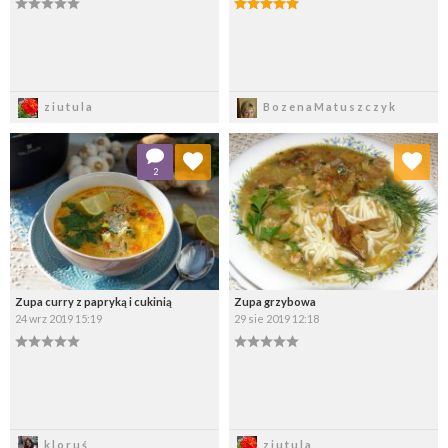
Zapisz
Zapisz
ziutula
BozenaMatuszczyk
Dodaj do ulubionych
Dodaj do ulubionych
2
Wybierz listę:
Wybierz listę:
Zupa curry z papryką i cukinią
Zupa grzybowa
24 wrz 2019 15:19
29 sie 2019 12:18
Zapisz
Zapisz
kloruś
ziutula