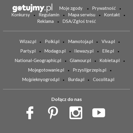
Moje zgody
Prywatność
Konkursy
Regulamin
Mapa serwisu
Kontakt
Reklama
DSA/Zgłoś treść
Wizaz.pl
Polki.pl
Mamotoja.pl
Viva.pl
Party.pl
Modago.pl
Ilewazy.pl
Elle.pl
National-Geographic.pl
Glamour.pl
Kobieta.pl
Mojegotowanie.pl
Przyslijprzepis.pl
Mojpieknyogrod.pl
Burda.pl
Cocolita.pl
Dołącz do nas