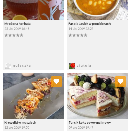
Mrożona herbata
Fasola Jasiek w pomidorach
25 sie 2019 16:48
14 sie 2019 22:27
Zapisz
Zapisz
nuleczka
ziutula
Dodaj do ulubionych
Dodaj do ulubionych
Wybierz listę:
Wybierz listę:
Krewetki w muszlach
Torcik kokosowo-malinowy
12 sie 2019 19:55
09 sie 2019 19:47