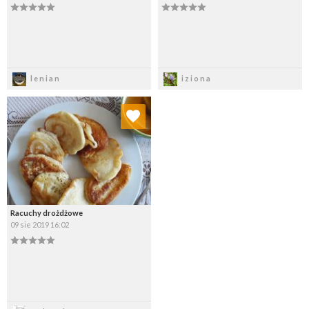
Zapisz
Zapisz
lenian
iziona
Dodaj do ulubionych
Wybierz listę:
Racuchy drożdżowe
09 sie 2019 16:02
Zapisz