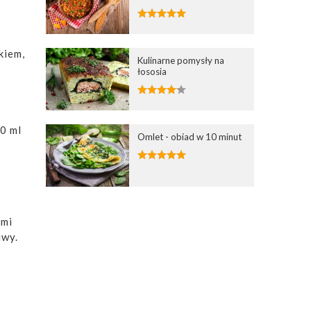
.
kiem,
Kulinarne pomysły na
łososia
50 ml
Omlet - obiad w 10 minut
.
ami
iwy.