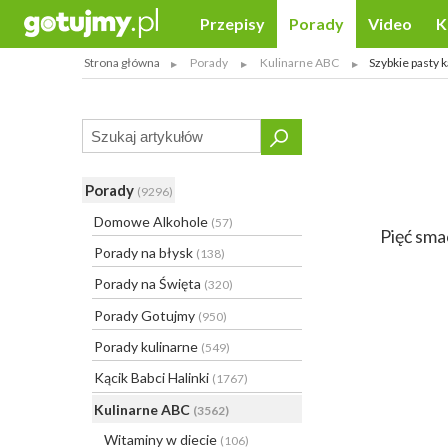
Przepisy
Porady
Video
K
Strona główna
Porady
Kulinarne ABC
Szybkie pasty
Porady
(9296)
Domowe Alkohole
(57)
Pięć sma
Porady na błysk
(138)
Porady na Święta
(320)
Porady Gotujmy
(950)
Porady kulinarne
(549)
Kącik Babci Halinki
(1767)
Kulinarne ABC
(3562)
Witaminy w diecie
(106)