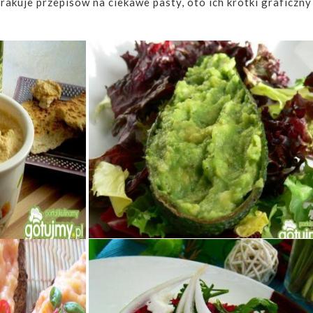
rakuje przepisów na ciekawe pasty, oto ich krótki graficzny