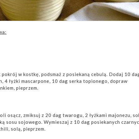
wa:
 pokrój w kostkę, podsmaż z posiekaną cebulą. Dodaj 10 da
h, 4 łyżki mascarpone, 10 dag serka topionego, dopraw
nkiem, pieprzem.
soli osącz, zmiksuj z 20 dag twarogu, 2 łyżkami majonezu, so
yżką sosu sojowego. Wymieszaj z 10 dag posiekanych czarny
ili, solą, pieprzem.