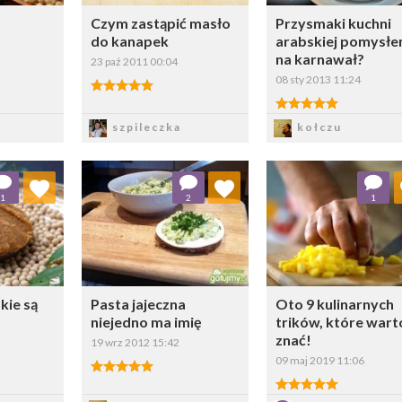
Czym zastąpić masło
Przysmaki kuchni
do kanapek
arabskiej pomysł
na karnawał?
23 paź 2011 00:04
08 sty 2013 11:24
5.00/5
5.00/5
z
Zapisz
Zapisz
szpileczka
kołczu
ubionych
Dodaj do ulubionych
Dodaj do ulubio
1
2
1
erz listę:
Wybierz listę:
Wybierz li
kie są
Pasta jajeczna
Oto 9 kulinarnych
niejedno ma imię
trików, które wart
znać!
19 wrz 2012 15:42
09 maj 2019 11:06
5.00/5
5.00/5
z
Zapisz
Zapisz