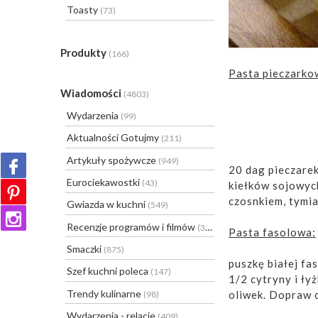
Toasty
(73)
Produkty
(166)
Pasta pieczarko
Wiadomości
(4803)
Wydarzenia
(99)
Aktualności Gotujmy
(211)
Artykuły spożywcze
(949)
20 dag pieczarek
Eurociekawostki
(43)
kiełków sojowyc
czosnkiem, tymia
Gwiazda w kuchni
(549)
Recenzje programów i filmów
(31)
Pasta fasolowa:
Smaczki
(875)
puszkę białej fa
Szef kuchni poleca
(147)
1/2 cytryny i ł
Trendy kulinarne
oliwek. Dopraw ch
(98)
Wydarzenia - relacje
(409)