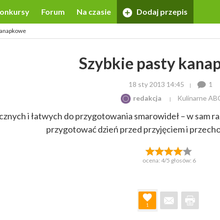
onkursy
Forum
Na czasie
Dodaj przepis
 kanapkowe
Szybkie pasty kana
18 sty 2013 14:45
1
redakcja
Kulinarne AB
cznych i łatwych do przygotowania smarowideł – w sam r
przygotować dzień przed przyjęciem i przec
ocena:
4
/5 głosów:
6
1