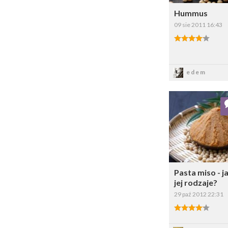
Hummus
09 sie 2011 16:43
4.00/5
Zapis
edem
Dodaj do ul
Wybi
Pasta miso - ja
jej rodzaje?
29 paź 2012 22:31
4.00/5
Zapis