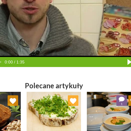
0:00 / 1:35
Polecane artykuły
ubionych
Dodaj do ulubionych
Dodaj do ulubio
1
erz listę:
Wybierz listę:
Wybierz li