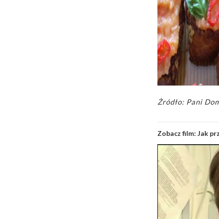
Żródło: Pani Do
Zobacz film:
Jak p