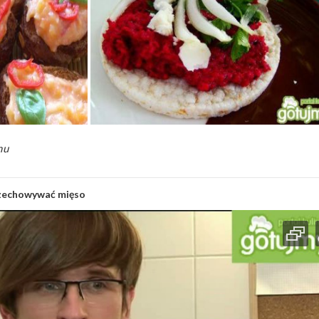
mu
rzechowywać mięso