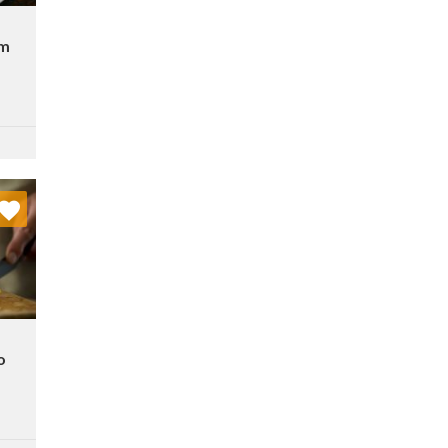
em
nych
stę:
o