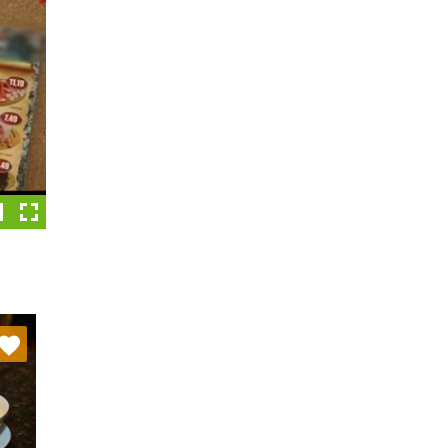
nych
stę: