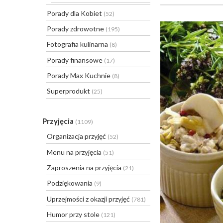
Porady dla Kobiet
(52)
Porady zdrowotne
(195)
Fotografia kulinarna
(8)
Porady finansowe
(17)
Porady Max Kuchnie
(8)
Superprodukt
(25)
Przyjęcia
(1109)
Organizacja przyjęć
(52)
Menu na przyjęcia
(51)
Zaproszenia na przyjęcia
(21)
Podziękowania
(9)
Uprzejmości z okazji przyjęć
(781)
Humor przy stole
(121)