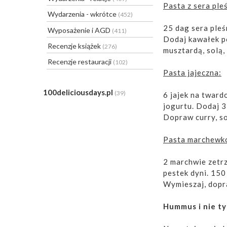
Pasta z sera pl
Wydarzenia - wkrótce
(452)
25 dag sera ple
Wyposażenie i AGD
(411)
Dodaj kawałek p
Recenzje książek
(276)
musztardą, solą,
Recenzje restauracji
(102)
Pasta jajeczna:
100deliciousdays.pl
(39)
6 jajek na tward
jogurtu. Dodaj 3
Dopraw curry, so
Pasta marchewk
2 marchwie zetrz
pestek dyni. 150 
Wymieszaj, dopra
Hummus i nie ty