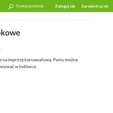
Zaloguj się
Zarejestruj się
pkowe
C
az na imprezę karnawałową. Pasty można
howywać w lodówce.