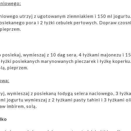
eśniowego:
śniowego utrzyj z ugotowanym ziemniakiem i 150 ml jogurtu
osiekanego pora i 2 łyżki cebulek perłowych. Dopraw czosn
 pieprzem.
o posiekaj, wymieszaj z 10 dag sera, 4 łyżkami majonezu i 1
 łyżki posiekanych marynowanych pieczarek i łyżkę koperku
lą, pieprzem.
owa:
yj, wymieszaj z posiekaną łodygą selera naciowego, 3 łyżk
ml jogurtu wymieszaj z 2 łyżkami pasty tahini i 3 łyżkami ol
w imbirem, solą.
lko