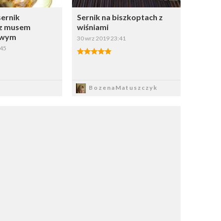
ernik
Sernik na biszkoptach z
 z musem
wiśniami
owym
30 wrz 2019 23:41
:45
apisz
Zapisz
BozenaMatuszczyk