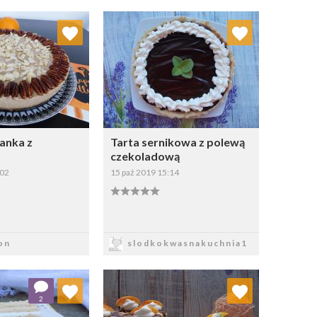
j do ulubionych
Dodaj do ulubionych
Wybierz listę:
Wybierz listę:
anka z
Tarta sernikowa z polewą
czekoladową
:02
15 paź 2019 15:14
apisz
Zapisz
on
slodkokwasnakuchnia1
j do ulubionych
Dodaj do ulubionych
2
Wybierz listę:
Wybierz listę: