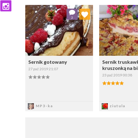
Dodaj do ulubionych
Dodaj do
2
Wybierz listę:
W
Sernik gotowany
Sernik truskaw
kruszonką na b
27 paź 2019 21:07
23 paź 2019 00:38
Zapisz
Zapi
MP3-ka
ziutula