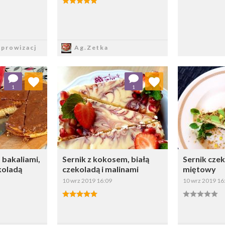
sz
Zapisz
prowizacj
Ag.Zetka
 ulubionych
Dodaj do ulubionych
Doda
1
1
ybierz listę:
Wybierz listę:
z bakaliami,
Sernik z kokosem, białą
Sernik cze
koladą
czekoladą i malinami
miętowy
10 wrz 2019 16:09
10 wrz 2019 16
sz
Zapisz
Z