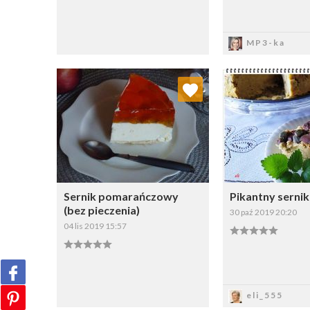
Zapisz
Zapi
MP3-ka
Dodaj do ulubionych
Dodaj do
Wybierz listę:
W
Sernik pomarańczowy
Pikantny sernik 
(bez pieczenia)
30 paź 2019 20:20
04 lis 2019 15:57
Zapisz
Zapi
eli_555