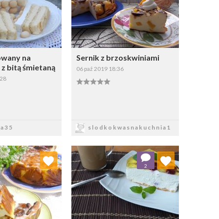
owany na
Sernik z brzoskwiniami
z bitą śmietaną
06 paź 2019 18:36
:28
apisz
Zapisz
a35
slodkokwasnakuchnia1
j do ulubionych
Dodaj do ulubionych
2
Wybierz listę:
Wybierz listę: