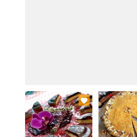
Dodaj do ulubionych
Dodaj do
Wybierz listę:
W