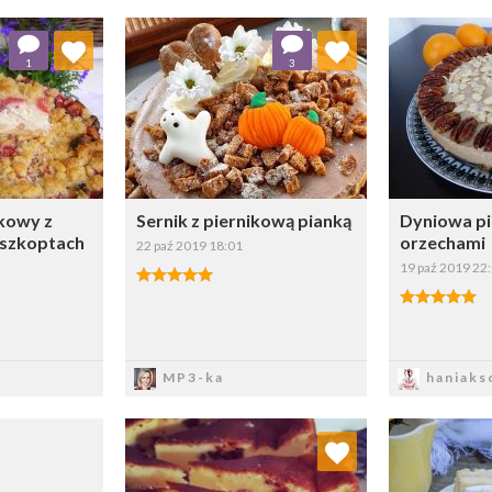
 ulubionych
Dodaj do ulubionych
Doda
1
3
ybierz listę:
Wybierz listę:
kowy z
Sernik z piernikową pianką
Dyniowa pi
iszkoptach
orzechami
22 paź 2019 18:01
19 paź 2019 22
sz
Zapisz
Z
MP3-ka
haniaks
Dodaj do ulubionych
Doda
Wybierz listę: