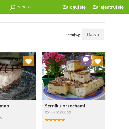
Zaloguj się
Zarejestruj się
Daty ▾
Sortuj wg:
j do ulubionych
Dodaj do ulubionych
3
Wybierz listę:
Wybierz listę:
zimno
Sernik z orzechami
a
05 lis 2019 00:52
35