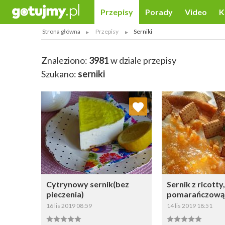
Przepisy
Porady
Video
K
Strona główna
Przepisy
Serniki
Znaleziono:
3981
w dziale przepisy
Szukano:
serniki
Dodaj do ulubionych
Dodaj do
Wybierz listę:
W
Cytrynowy sernik(bez
Sernik z ricotty
pieczenia)
pomarańczową
16 lis 2019 08:59
14 lis 2019 18:51