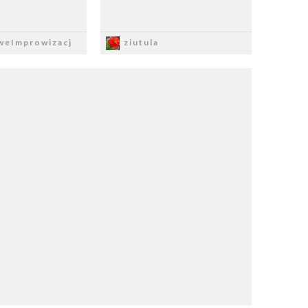
apisz
Zapisz
weImprowizacj
ziutula