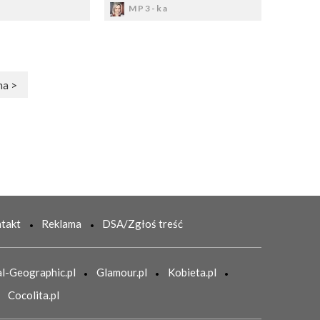
MP3-ka
na >
takt
Reklama
DSA/Zgłoś treść
l-Geographic.pl
Glamour.pl
Kobieta.pl
Cocolita.pl