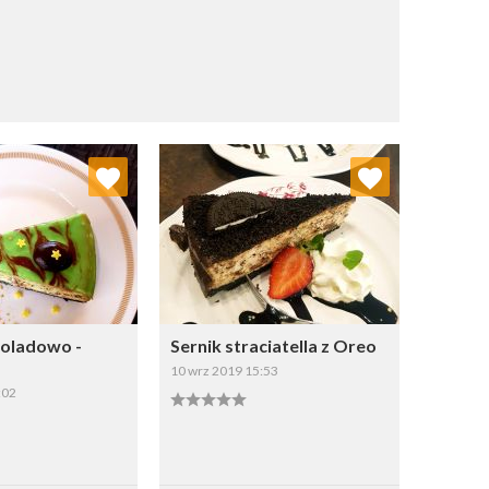
j do ulubionych
Dodaj do ulubionych
Wybierz listę:
Wybierz listę:
koladowo -
Sernik straciatella z Oreo
10 wrz 2019 15:53
:02
apisz
Zapisz