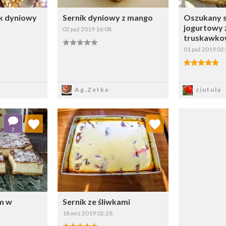
ik dyniowy
Sernik dyniowy z mango
Oszukany s
jogurtowy
02 paź 2019 16:08
truskawk
01 paź 2019 02
sz
Zapisz
Z
Ag.Zetka
ziutula
 ulubionych
Dodaj do ulubionych
2
ybierz listę:
Wybierz listę:
em w
Sernik ze śliwkami
18 wrz 2019 02:28