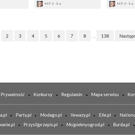
MP3-ka
MP3-ka
2
3
4
5
6
7
8
138
Następ
. . .
Prywatność
Konkursy
Regulamin
Mapa serwisu
Kon
a.pl
Party.pl
Modago.pl
Ilewazy.pl
Elle.pl
Nationa
anie.pl
Przyslijprzepis.pl
Mojpieknyogrod.pl
Burda.pl