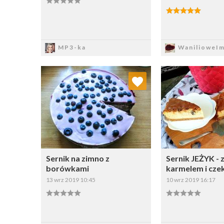
Zapisz
Zapi
MP3-ka
WanilioweIm
Dodaj do ulubionych
Dodaj do
Wybierz listę:
W
Sernik na zimno z
Sernik JEŻYK - 
borówkami
karmelem i cze
13 wrz 2019 10:45
10 wrz 2019 16:17
Zapisz
Zapi