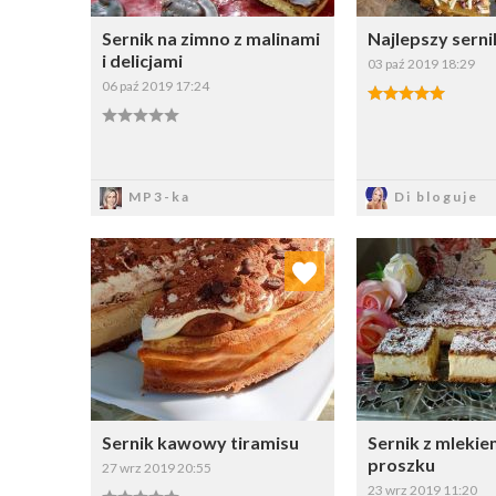
Sernik na zimno z malinami
Najlepszy sern
i delicjami
03 paź 2019 18:29
06 paź 2019 17:24
Zapisz
Zapi
MP3-ka
Di bloguje
Dodaj do ulubionych
Dodaj do
Wybierz listę:
W
Sernik kawowy tiramisu
Sernik z mleki
proszku
27 wrz 2019 20:55
23 wrz 2019 11:20