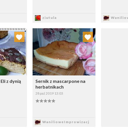
sz
Zapisz
Z
ziutula
Wanilio
 ulubionych
Dodaj do ulubionych
ybierz listę:
Wybierz listę:
Eli z dynią
Sernik z mascarpone na
herbatnikach
28 paź 2019 13:03
sz
Zapisz
WanilioweImprowizacj