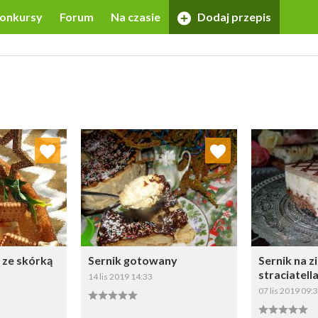
onkursy
Forum
Na czasie
Dodaj przepis
 ulubionych
Dodaj do ulubionych
Doda
ybierz listę:
Wybierz listę:
, ze skórką
Sernik gotowany
Sernik na 
straciatell
14 lis 2019 14:33
07 lis 2019 09: