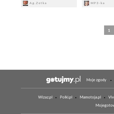
Ag.Zetka
MP3-ka
1
Moje zgody
Wizaz.pl
Polki.pl
Mamotoja.pl
Viv
Mojegotow