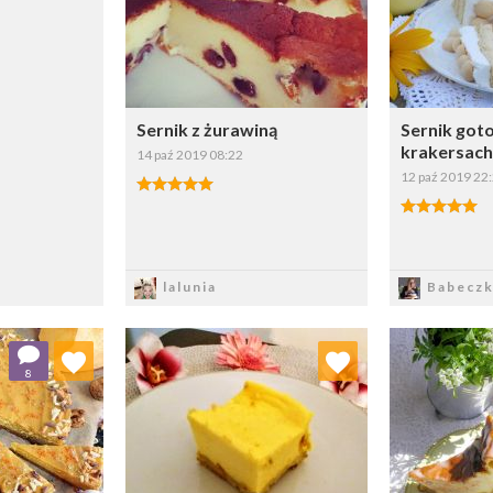
Sernik z żurawiną
Sernik got
krakersach 
14 paź 2019 08:22
12 paź 2019 22
Zapisz
Z
lalunia
Babeczk
 ulubionych
Dodaj do ulubionych
Doda
8
ybierz listę:
Wybierz listę: