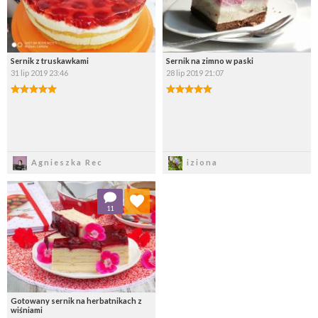
Sernik z truskawkami
Sernik na zimno w paski
31 lip 2019 23:46
28 lip 2019 21:07
Zapisz
Zapisz
Agnieszka Rec
iziona
Dodaj do ulubionych
11
Wybierz listę:
Gotowany sernik na herbatnikach z
wiśniami