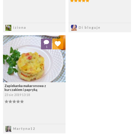
Zapisz
Zapisz
iziona
Di bloguje
Dodaj do ulubionych
1
Wybierz listę:
Zapiekanka makaronowa z
kurczakiem i papryką
23 sie 2019 13:18
Zapisz
Martyna12