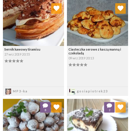
Dodaj do ulubionych
Dodaj do ulubionych
Wybierz listę:
Wybierz listę:
Sernik kawowy tiramisu
Ciasteczka serowe z kaszą manną i
czekoladą
27 wrz 2019 20:55
09 wrz 2019 20:13
Zapisz
Zapisz
MP3-ka
gosiapiotrek23
Dodaj do ulubionych
Dodaj do ulubionych
8
2
Wybierz listę:
Wybierz listę: