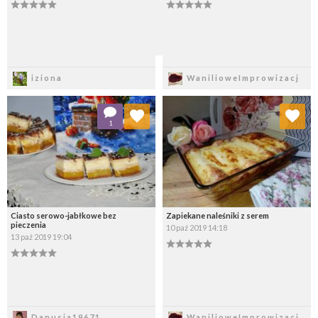
Zapisz
Zapisz
iziona
WanilioweImprowizacj
Dodaj do ulubionych
Dodaj do ulubionych
1
Wybierz listę:
Wybierz listę:
Ciasto serowo-jabłkowe bez
Zapiekane naleśniki z serem
pieczenia
10 paź 2019 14:18
13 paź 2019 19:04
Zapisz
Zapisz
Danusia19671
WanilioweImprowizacj