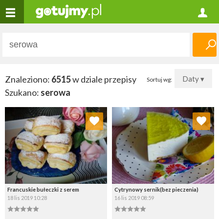
Znaleziono:
6515
w dziale przepisy
Daty ▾
Sortuj wg:
Szukano:
serowa
Dodaj do ulubionych
Dodaj do ulubionych
Wybierz listę:
Wybierz listę:
Francuskie bułeczki z serem
Cytrynowy sernik(bez pieczenia)
18 lis 2019 10:28
16 lis 2019 08:59