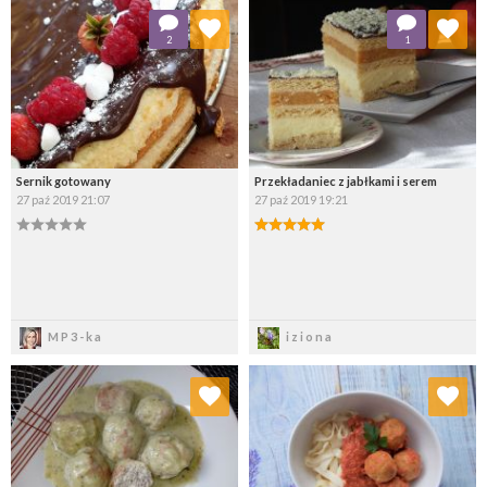
Dodaj do ulubionych
Dodaj do ulubionych
2
1
Wybierz listę:
Wybierz listę:
Sernik gotowany
Przekładaniec z jabłkami i serem
27 paź 2019 21:07
27 paź 2019 19:21
Zapisz
Zapisz
MP3-ka
iziona
Dodaj do ulubionych
Dodaj do ulubionych
Wybierz listę:
Wybierz listę: