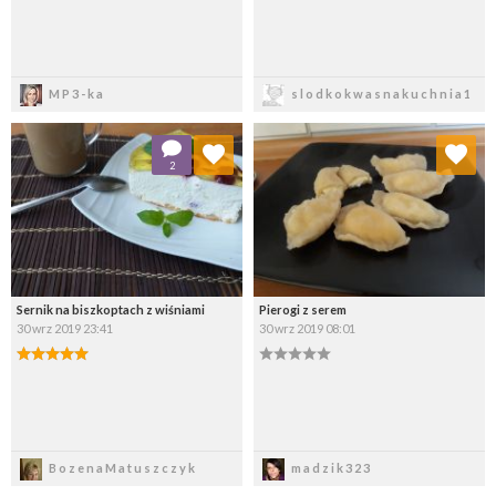
Zapisz
Zapisz
MP3-ka
slodkokwasnakuchnia1
Dodaj do ulubionych
Dodaj do ulubionych
2
Wybierz listę:
Wybierz listę:
Sernik na biszkoptach z wiśniami
Pierogi z serem
30 wrz 2019 23:41
30 wrz 2019 08:01
Zapisz
Zapisz
BozenaMatuszczyk
madzik323