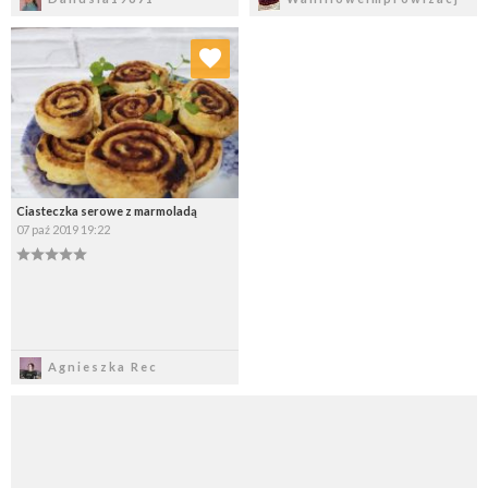
Dodaj do ulubionych
Wybierz listę:
Ciasteczka serowe z marmoladą
07 paź 2019 19:22
Zapisz
Agnieszka Rec