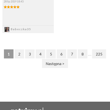
28 lip 2019 18:45
Zapisz
Babeczka35
1
2
3
4
5
6
7
8
225
. . .
Następna >