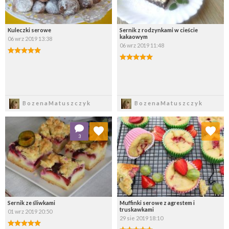
Kuleczki serowe
Sernik z rodzynkami w cieście
kakaowym
06 wrz 2019 13:38
06 wrz 2019 11:48
Zapisz
Zapisz
BozenaMatuszczyk
BozenaMatuszczyk
Dodaj do ulubionych
Dodaj do ulubionych
3
Wybierz listę:
Wybierz listę:
Sernik ze śliwkami
Muffinki serowe z agrestem i
truskawkami
01 wrz 2019 20:50
29 sie 2019 18:10