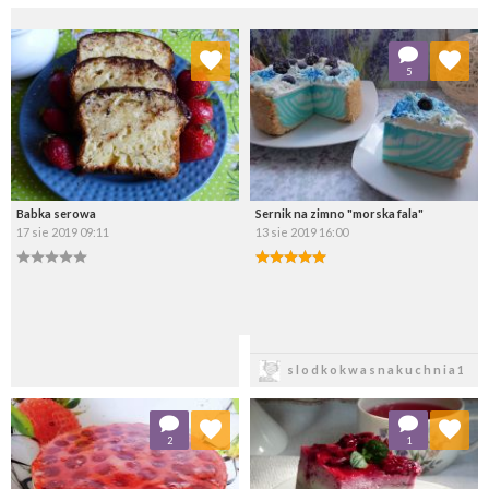
Dodaj do ulubionych
Dodaj do ulubionych
5
Wybierz listę:
Wybierz listę:
Babka serowa
Sernik na zimno "morska fala"
17 sie 2019 09:11
13 sie 2019 16:00
Zapisz
Zapisz
slodkokwasnakuchnia1
Dodaj do ulubionych
Dodaj do ulubionych
2
1
Wybierz listę:
Wybierz listę: