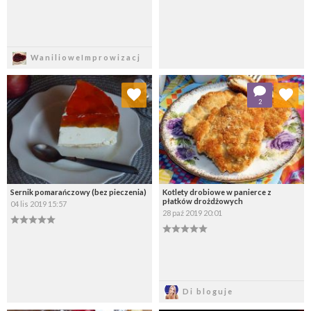
Zapisz
Zapisz
WanilioweImprowizacj
Dodaj do ulubionych
Dodaj do ulubionych
2
Wybierz listę:
Wybierz listę:
Sernik pomarańczowy (bez pieczenia)
Kotlety drobiowe w panierce z
płatków drożdżowych
04 lis 2019 15:57
28 paź 2019 20:01
Zapisz
Zapisz
Di bloguje