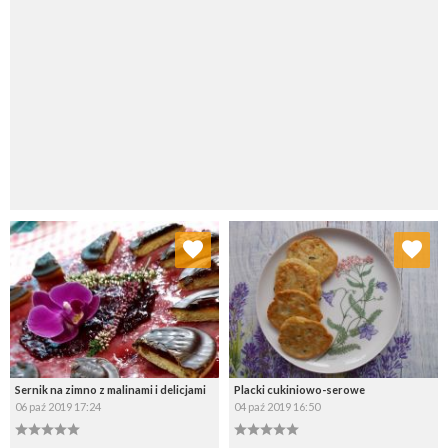
Dodaj do ulubionych
Dodaj do ulubionych
Wybierz listę:
Wybierz listę:
Sernik na zimno z malinami i delicjami
Placki cukiniowo-serowe
06 paź 2019 17:24
04 paź 2019 16:50