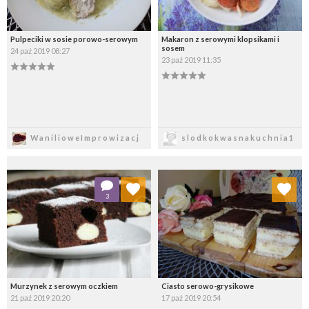
Pulpeciki w sosie porowo-serowym
Makaron z serowymi klopsikami i
sosem
24 paź 2019 08:27
23 paź 2019 11:35
Zapisz
Zapisz
WanilioweImprowizacj
slodkokwasnakuchnia1
Dodaj do ulubionych
Dodaj do ulubionych
3
Wybierz listę:
Wybierz listę:
Murzynek z serowym oczkiem
Ciasto serowo-grysikowe
21 paź 2019 20:20
17 paź 2019 20:54