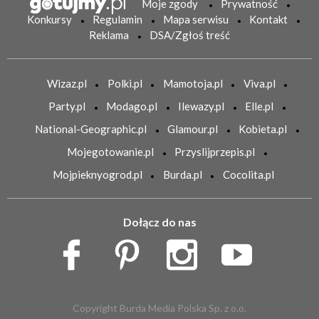
Moje zgody
Prywatność
Konkursy
Regulamin
Mapa serwisu
Kontakt
Reklama
DSA/Zgłoś treść
Wizaz.pl
Polki.pl
Mamotoja.pl
Viva.pl
Party.pl
Modago.pl
Ilewazy.pl
Elle.pl
National-Geographic.pl
Glamour.pl
Kobieta.pl
Mojegotowanie.pl
Przyslijprzepis.pl
Mojpieknyogrod.pl
Burda.pl
Cocolita.pl
Dołącz do nas
Copyright Burda Media Polska Sp. z o.o.