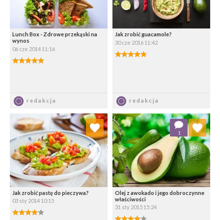
Lunch Box - Zdrowe przekąski na
Jak zrobić guacamole?
wynos
30 cze 2016 11:42
06 cze 2014 11:16
5.00/5
5.00/5
Zapisz
Zapisz
redakcja
redakcja
Dodaj do ulubionych
Dodaj do ulubionych
1
Wybierz listę:
Wybierz listę:
Jak zrobić pastę do pieczywa?
Olej z awokado i jego dobroczynne
właściwości
03 sty 2014 10:15
31 sty 2015 15:24
4.00/5
4.00/5