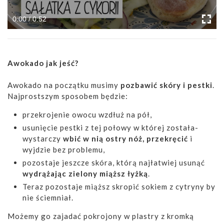
0:00 / 0:52
Awokado jak jeść?
Awokado na początku musimy
pozbawić skóry i pestki
.
Najprostszym sposobem będzie:
przekrojenie owocu wzdłuż na pół,
usunięcie pestki z tej połowy w której została-
wystarczy
wbić w nią ostry nóż, przekręcić
i
wyjdzie bez problemu,
pozostaje jeszcze skóra, którą najłatwiej usunąć
wydrążając zielony miąższ łyżką
.
Teraz pozostaje miąższ skropić sokiem z cytryny by
nie ściemniał.
Możemy go zajadać pokrojony w plastry z kromką