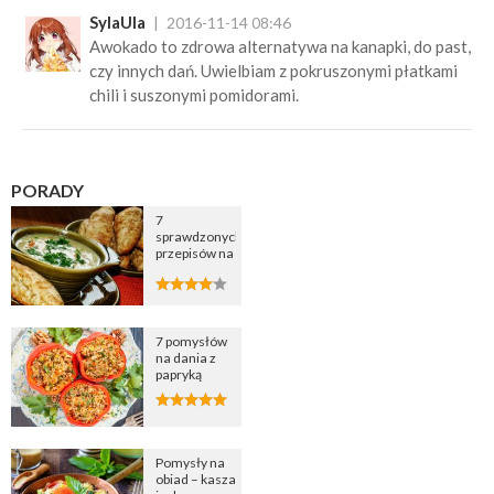
SylaUla
2016-11-14 08:46
Awokado to zdrowa alternatywa na kanapki, do past,
czy innych dań. Uwielbiam z pokruszonymi płatkami
chili i suszonymi pomidorami.
PORADY
7
sprawdzonych
przepisów na
zupę
cebulową
7 pomysłów
na dania z
papryką
Pomysły na
obiad – kasza