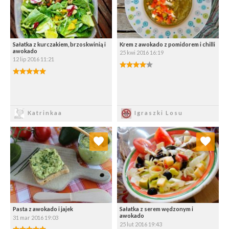
Sałatka z kurczakiem, brzoskwinią i
Krem z awokado z pomidorem i chilli
awokado
25 kwi 2016 16:19
12 lip 2016 11:21
Zapisz
Zapisz
Katrinkaa
Igraszki Losu
Dodaj do ulubionych
Dodaj do ulubionych
Wybierz listę:
Wybierz listę:
Pasta z awokado i jajek
Sałatka z serem wędzonym i
awokado
31 mar 2016 19:03
25 lut 2016 19:43