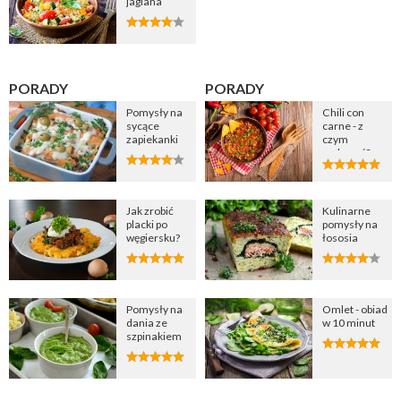
jaglana
PORADY
PORADY
Pomysły na
Chili con
sycące
carne - z
zapiekanki
czym
podawać?
Jak zrobić
Kulinarne
placki po
pomysły na
węgiersku?
łososia
Pomysły na
Omlet - obiad
dania ze
w 10 minut
szpinakiem