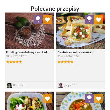
Polecane przepisy
Dodaj do ulubionych
Dodaj do ulubionych
2
3
Wybierz listę:
Wybierz listę:
Pudding czekoladowy z awokado
Ciasto francuskie z awokado
31 paź 2016 17:16
25 wrz 2016 15:06
Zapisz
Zapisz
Konczi
jaga85
Dodaj do ulubionych
Dodaj do ulubionych
4
Wybierz listę:
Wybierz listę: