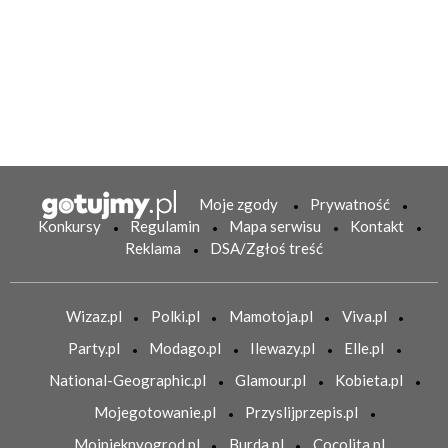
Moje zgody
Prywatność
Konkursy
Regulamin
Mapa serwisu
Kontakt
Reklama
DSA/Zgłoś treść
Wizaz.pl
Polki.pl
Mamotoja.pl
Viva.pl
Party.pl
Modago.pl
Ilewazy.pl
Elle.pl
National-Geographic.pl
Glamour.pl
Kobieta.pl
Mojegotowanie.pl
Przyslijprzepis.pl
Mojpieknyogrod.pl
Burda.pl
Cocolita.pl