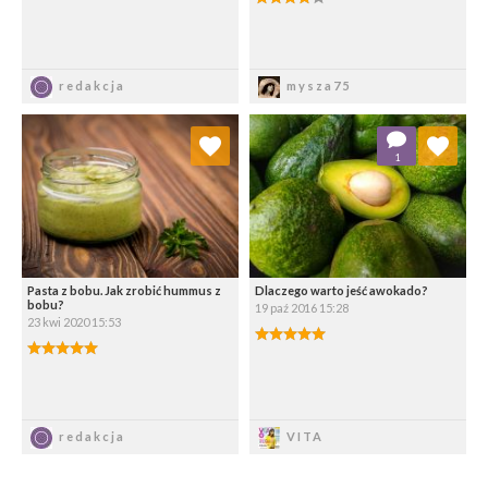
Zapisz
Zapisz
redakcja
mysza75
Dodaj do ulubionych
Dodaj do ulubionych
1
Wybierz listę:
Wybierz listę:
Pasta z bobu. Jak zrobić hummus z
Dlaczego warto jeść awokado?
bobu?
19 paź 2016 15:28
23 kwi 2020 15:53
5.00/5
5.00/5
Zapisz
Zapisz
redakcja
VITA