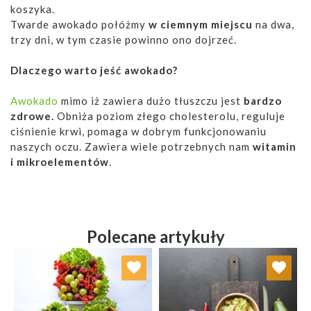
koszyka.
Twarde awokado połóżmy
w ciemnym miejscu
na dwa,
trzy dni, w tym czasie powinno ono dojrzeć.
Dlaczego warto jeść awokado?
Awokado
mimo iż zawiera dużo tłuszczu jest
bardzo
zdrowe.
Obniża poziom złego cholesterolu, reguluje
ciśnienie krwi, pomaga w dobrym funkcjonowaniu
naszych oczu. Zawiera wiele potrzebnych nam
witamin
i mikroelementów
.
Polecane artykuły
Dodaj do ulubionych
Dodaj do ulubionych
Wybierz listę:
Wybierz listę: