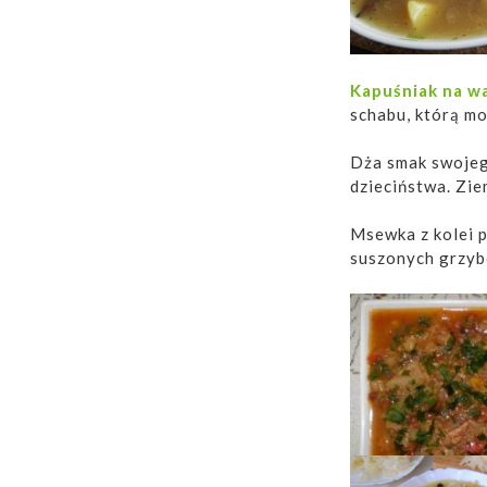
Kapuśniak na w
schabu, którą m
Dża smak swoje
dzieciństwa. Zie
Msewka z kolei 
suszonych grzyb