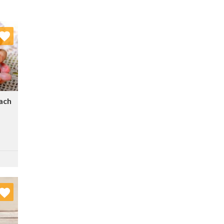
nych
stę:
ach
nych
stę: