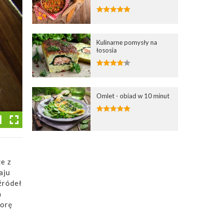
Kulinarne pomysły na
łososia
Omlet - obiad w 10 minut
ze z
aju
źródeł
a
lorę