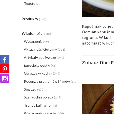
Toasty
(73)
Produkty
(166)
Kapuśniak to jed
Odmian kapuśniak
Wiadomości
(4803)
regionu. W kuchn
Wydarzenia
(99)
natomiast w kuch
Aktualności Gotujmy
(211)
Artykuły spożywcze
(949)
Zobacz film:
P
Eurociekawostki
(43)
Gwiazda w kuchni
(549)
Recenzje programów i filmów
(31)
Smaczki
(875)
Szef kuchni poleca
(147)
Trendy kulinarne
(98)
Wydarzenia - relacje
(409)