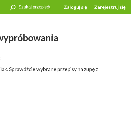
Zaloguj się
Zarejestruj się
 wypróbowania
C
ak. Sprawdźcie wybrane przepisy na zupę z