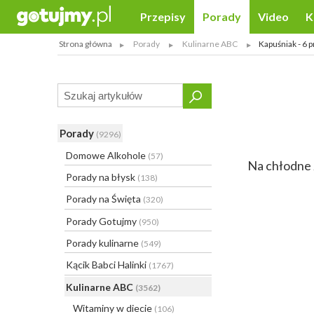
Przepisy
Porady
Video
K
Strona główna
Porady
Kulinarne ABC
Kapuśniak - 6
Porady
(9296)
Domowe Alkohole
(57)
Na chłodne 
Porady na błysk
(138)
Porady na Święta
(320)
Porady Gotujmy
(950)
Porady kulinarne
(549)
Kącik Babci Halinki
(1767)
Kulinarne ABC
(3562)
Witaminy w diecie
(106)