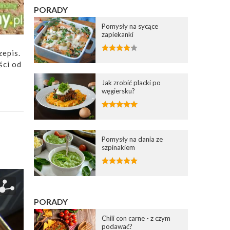
PORADY
Pomysły na sycące
zapiekanki
zepis.
ści od
Jak zrobić placki po
węgiersku?
Pomysły na dania ze
szpinakiem
PORADY
Chili con carne - z czym
podawać?