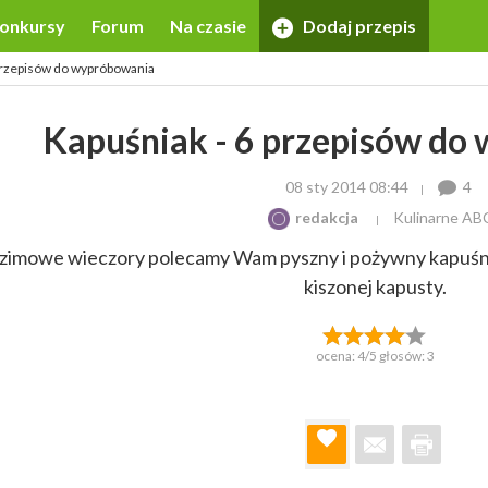
onkursy
Forum
Na czasie
Dodaj przepis
 przepisów do wypróbowania
Kapuśniak - 6 przepisów do
08 sty 2014 08:44
4
redakcja
Kulinarne AB
zimowe wieczory polecamy Wam pyszny i pożywny kapuśni
kiszonej kapusty.
ocena:
4
/5 głosów:
3