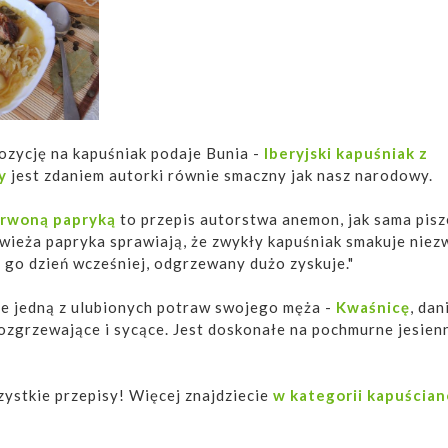
ozycję na kapuśniak podaje Bunia -
Iberyjski kapuśniak z
y
jest zdaniem autorki równie smaczny jak nasz narodowy.
erwoną papryką
to przepis autorstwa anemon, jak sama pisz
świeża papryka sprawiają, że zwykły kapuśniak smakuje niez
go dzień wcześniej, odgrzewany dużo zyskuje."
e jedną z ulubionych potraw swojego męża -
Kwaśnicę
, dan
ozgrzewające i sycące. Jest doskonałe na pochmurne jesienn
zystkie przepisy! Więcej znajdziecie
w kategorii kapuścia