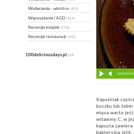
Wydarzenia - wkrótce
(452)
Wyposażenie i AGD
(411)
Recenzje książek
(276)
Recenzje restauracji
(102)
100deliciousdays.pl
(39)
Kapuśniak części
boczku lub żeber
mięsa warto jeść
witaminy C, w je
kapusta zawiera
bakteryjną jelit