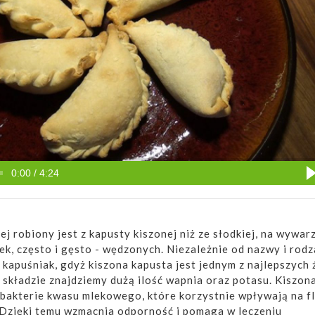
0:00 / 4:24
ej robiony jest z kapusty kiszonej niż ze słodkiej, na wywar
ek, często i gęsto - wędzonych. Niezależnie od nazwy i rodz
 kapuśniak, gdyż kiszona kapusta jest jednym z najlepszych 
j składzie znajdziemy dużą ilość wapnia oraz potasu. Kiszon
 bakterie kwasu mlekowego, które korzystnie wpływają na f
. Dzięki temu wzmacnia odporność i pomaga w leczeniu