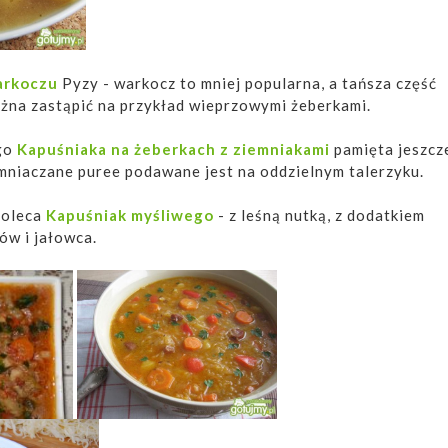
arkoczu
Pyzy - warkocz to mniej popularna, a tańsza część
ożna zastąpić na przykład wieprzowymi żeberkami.
go
Kapuśniaka na żeberkach z ziemniakami
pamięta jeszcz
mniaczane puree podawane jest na oddzielnym talerzyku.
poleca
Kapuśniak myśliwego
- z leśną nutką, z dodatkiem
ów i jałowca.