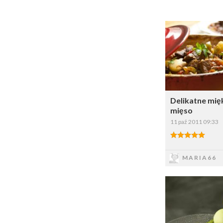
Dodaj do ul
Wybi
Delikatne mię
mięso
11 paź 2011 09:33
5.00/5
Zapis
MARIA66
Dodaj do ul
Wybi