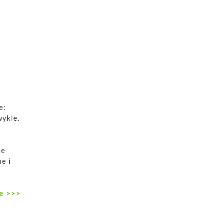
e:
wykle.
ie
e i
ne >>>