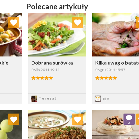
Polecane artykuły
ubionych
Dodaj do ulubionych
Dodaj do ulubio
erz listę:
Wybierz listę:
Wybierz li
kkie
Dobrana surówka
Kilka uwag o batat
06 lis 2011 19:11
06 gru 2011 15:57
5.00/5
5.00/5
z
Zapisz
Zapisz
TeresaJ
ajo
ubionych
Dodaj do ulubionych
Dodaj do ulubio
2
erz listę:
Wybierz listę:
Wybierz li