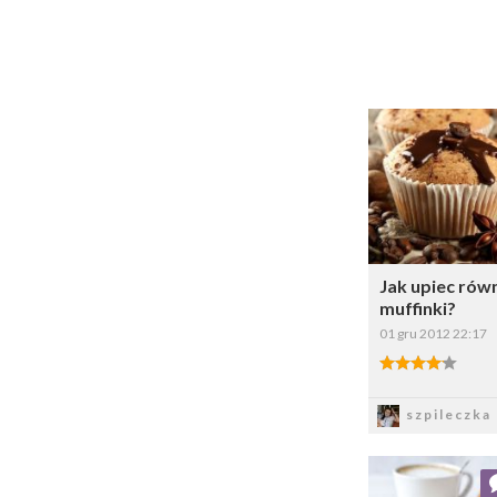
Dodaj do ul
Wybi
Jak upiec rów
muffinki?
01 gru 2012 22:17
4.00/5
Zapis
szpileczka
Dodaj do ul