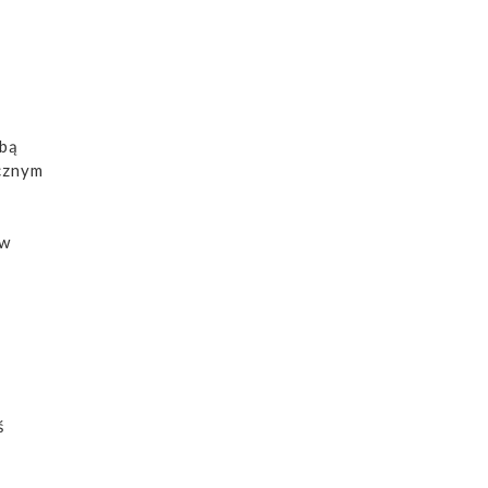
bą
cznym
 w
ś