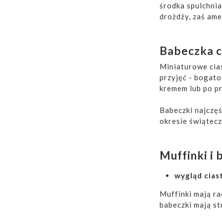
środka spulchni
drożdży, zaś ame
Babeczka c
Miniaturowe cias
przyjęć - bogat
kremem lub po pr
Babeczki najczęś
okresie świątec
Muffinki i 
wygląd cias
Muffinki mają ra
babeczki mają st