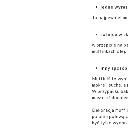
jedne wyras
To najpewniej mu
różnice w s
w przepisie na b
muffinkach olej.
inny sposób
Muffinki to wypi
mokre i suche, a
W przypadku babe
masłem i dodajem
Dekoracja muffi
polania polewą c
być tylko wyobr