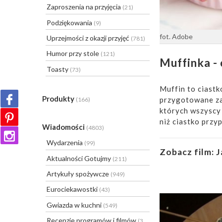
Zaproszenia na przyjęcia
(21)
Podziękowania
(9)
fot. Adobe
Uprzejmości z okazji przyjęć
(781)
Humor przy stole
(121)
Muffinka - 
Toasty
(73)
Muffin to ciastk
Produkty
przygotowane zar
(166)
których wszyscy 
niż ciastko przy
Wiadomości
(4803)
Wydarzenia
(99)
Zobacz film:
J
Aktualności Gotujmy
(211)
Artykuły spożywcze
(949)
Eurociekawostki
(43)
Gwiazda w kuchni
(549)
Recenzje programów i filmów
(31)