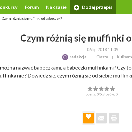
onkursy
Forum
Na czasie
Dodaj przepis
Czym różnią się muffinki od babeczek?
Czym różnią się muffinki 
06 lip 2018 11:39
redakcja
Ciasta
Kulinar
 można nazwać babeczkami, a babeczki muffinkami? Czy t
finka nie? Dowiedz się, czym różnią się od siebie muffinki i
ocena:
0
/5 głosów:
0