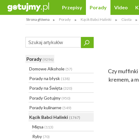
Przepisy
Porady
Video
K
Strona główna
Porady
Kącik Babci Halinki
Ciasta
Porady
(9296)
Domowe Alkohole
(57)
Czy muffinki
Porady na błysk
kremem, a muf
(138)
Porady na Święta
(320)
Porady Gotujmy
(950)
Porady kulinarne
(549)
Kącik Babci Halinki
(1767)
Mięsa
(113)
Ryby
(70)