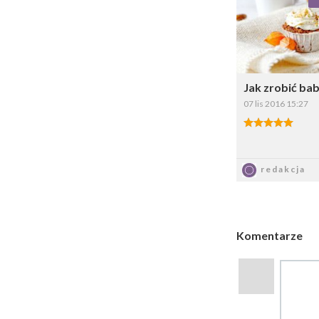
Wybi
Jak zrobić ba
07 lis 2016 15:27
5.00/5
Zapis
redakcja
Komentarze