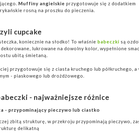
ającego.
Muffiny angielskie
przygotowuje się z dodatkiem
rykańskie rosną na proszku do pieczenia.
zyli cupcake
teczka, koniecznie na słodko! To właśnie
babeczki
są ozdo
o dekorowane, lukrowane na dowolny kolor, wypełnione sma
ostu ubitą śmietaną.
ciej przygotowuje się z ciasta kruchego lub półkruchego, a
znym - piaskowego lub drożdżowego.
babeczki - najważniejsze różnice
ta - przypominający pieczywo lub ciastko
czej zbitą strukturę, w przekroju przypominają pieczywo, za
rukturę delikatną