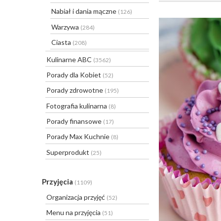
Nabiał i dania mączne
(126)
Warzywa
(284)
Ciasta
(208)
Kulinarne ABC
(3562)
Porady dla Kobiet
(52)
Porady zdrowotne
(195)
Fotografia kulinarna
(8)
Porady finansowe
(17)
Porady Max Kuchnie
(8)
Superprodukt
(25)
Przyjęcia
(1109)
Organizacja przyjęć
(52)
Menu na przyjęcia
(51)