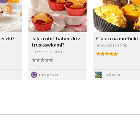
1
erz listę:
Wybierz listę:
Wybierz li
beczki?
Jak zrobić babeczki z
Ciasto na muffinki
truskawkami?
10 wrz 2011 20:08
13 cze 2017 14:51
5.00/5
0.00/5
z
Zapisz
Zapisz
redakcja
mikasia