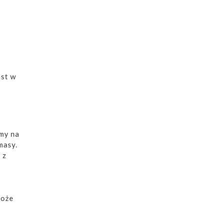
ast w
imy na
masy.
 z
może