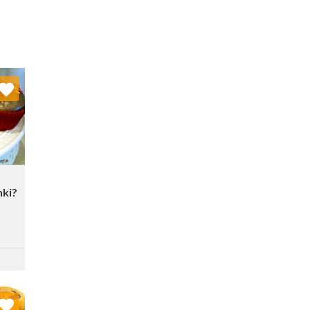
nych
stę:
nki?
nych