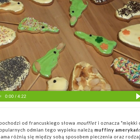
0:00 / 4:22
pochodzi od francuskiego słowa
moufflet
i oznacza "miękki c
popularnych odmian tego wypieku należą
muffiny amerykań
sama różnią się między sobą sposobem pieczenia oraz rodza