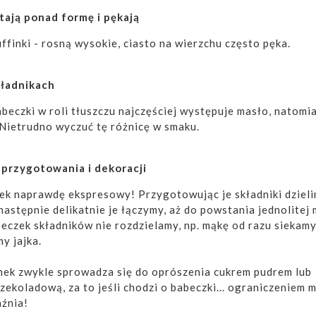
tają ponad formę i pękają
ffinki - rosną wysokie, ciasto na wierzchu często pęka.
kładnikach
abeczki w roli tłuszczu najczęściej występuje masło, natomi
 Nietrudno wyczuć tę różnicę w smaku.
 przygotowania i dekoracji
ek naprawdę ekspresowy! Przygotowując je składniki dziel
 następnie delikatnie je łączymy, aż do powstania jednolitej 
czek składników nie rozdzielamy, np. mąkę od razu siekamy
y jajka.
nek zwykle sprowadza się do oprószenia cukrem pudrem lub
zekoladową, za to jeśli chodzi o babeczki... ograniczeniem 
aźnia!