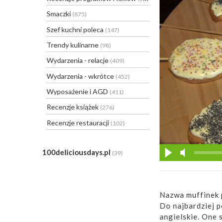
Smaczki
(875)
Szef kuchni poleca
(147)
Trendy kulinarne
(98)
Wydarzenia - relacje
(409)
Wydarzenia - wkrótce
(452)
Wyposażenie i AGD
(411)
Recenzje książek
(276)
Recenzje restauracji
(102)
100deliciousdays.pl
(39)
Nazwa muffinek 
Do najbardziej 
angielskie. One 