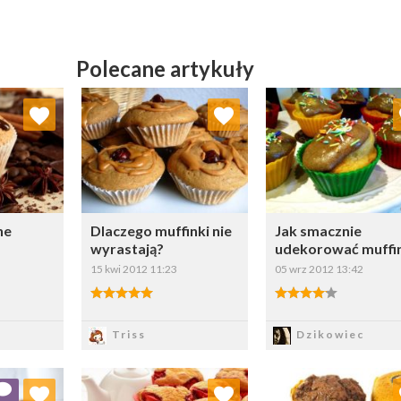
Polecane artykuły
ubionych
Dodaj do ulubionych
Dodaj do ulubio
erz listę:
Wybierz listę:
Wybierz li
ne
Dlaczego muffinki nie
Jak smacznie
wyrastają?
udekorować muffi
15 kwi 2012 11:23
05 wrz 2012 13:42
5.00/5
4.00/5
z
Zapisz
Zapisz
Triss
Dzikowiec
ubionych
Dodaj do ulubionych
Dodaj do ulubio