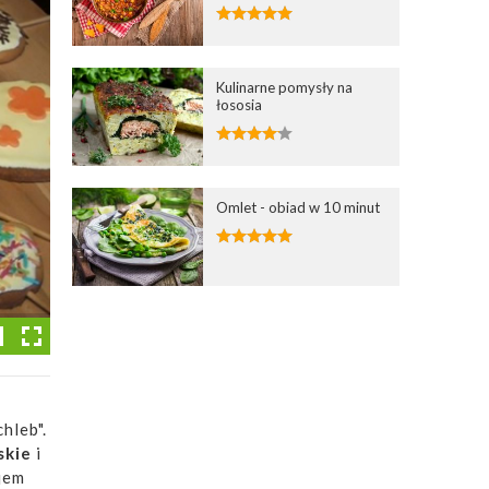
Kulinarne pomysły na
łososia
Omlet - obiad w 10 minut
hleb".
skie
i
jem