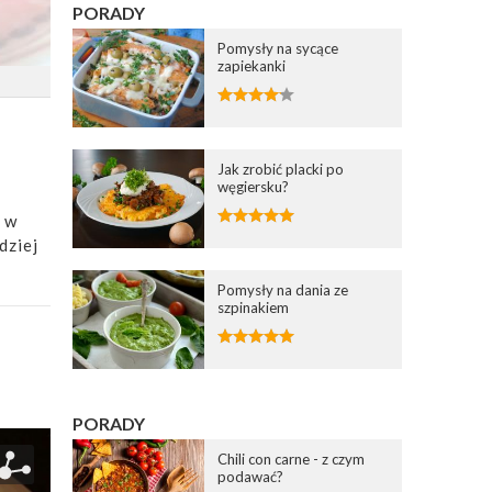
PORADY
Pomysły na sycące
zapiekanki
Jak zrobić placki po
węgiersku?
, w
dziej
Pomysły na dania ze
szpinakiem
PORADY
Chili con carne - z czym
podawać?