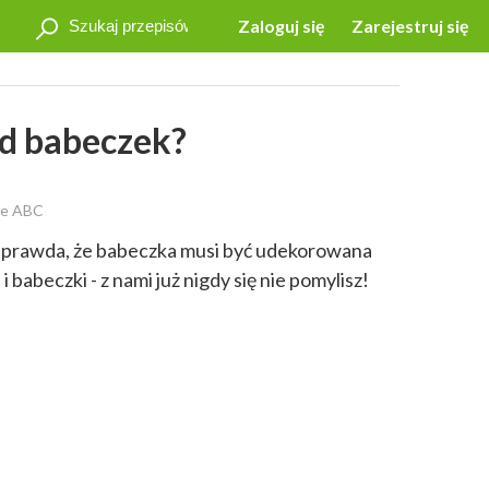
Zaloguj się
Zarejestruj się
od babeczek?
ne ABC
o prawda, że babeczka musi być udekorowana
 babeczki - z nami już nigdy się nie pomylisz!