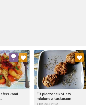
j do ulubionych
Dodaj do ulubionych
1
Wybierz listę:
Wybierz listę:
pałeczkami
Fit pieczone kotlety
mielone z kuskusem
46
14 lis 2016 19:22