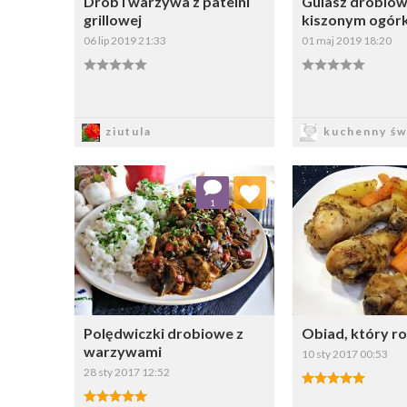
Drób i warzywa z patelni
Gulasz drobiow
grillowej
kiszonym ogór
06 lip 2019 21:33
01 maj 2019 18:20
Zapisz
Zapi
ziutula
kuchenny św
Dodaj do ulubionych
Dodaj do
1
Wybierz listę:
W
Polędwiczki drobiowe z
Obiad, który ro
warzywami
10 sty 2017 00:53
28 sty 2017 12:52