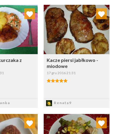
j do ulubionych
Dodaj do ulubionych
Wybierz listę:
Wybierz listę:
kurczaka z
Kacze piersi jabłkowo -
miodowe
:31
17 gru 2016 21:31
apisz
Zapisz
anka
Renata9
j do ulubionych
Dodaj do ulubionych
Wybierz listę:
Wybierz listę: