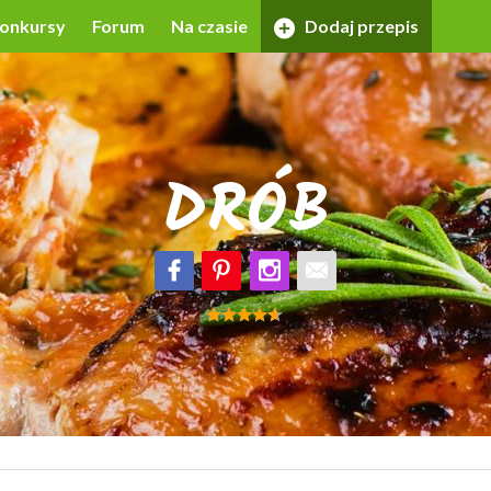
onkursy
Forum
Na czasie
Dodaj przepis
DRÓB