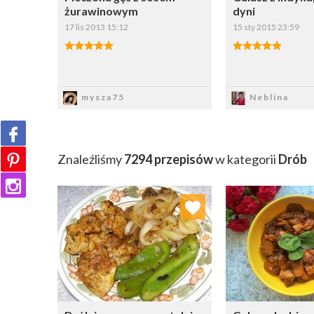
żurawinowym
dyni
Zdjęcie: Fotolia
17 lis 2013 15:12
15 sty 2015 23:59
Zapisz
Zapi
mysza75
Neblina
Znaleźliśmy
7294 przepisów
w kategorii
Drób
Dodaj do ulubionych
Dodaj do
Wybierz listę:
W