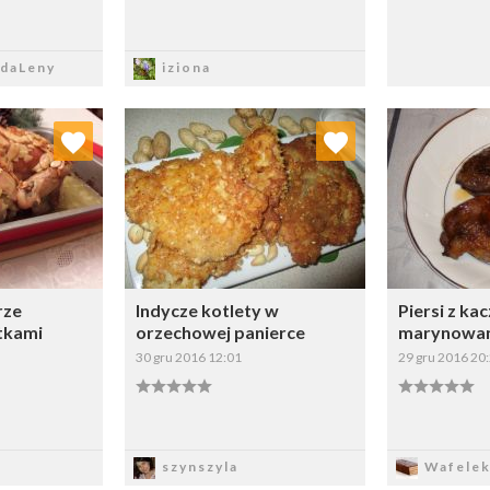
sz
Zapisz
daLeny
iziona
 ulubionych
Dodaj do ulubionych
Doda
ybierz listę:
Wybierz listę:
rze
Indycze kotlety w
Piersi z kac
tkami
orzechowej panierce
marynowan
30 gru 2016 12:01
29 gru 2016 20
sz
Zapisz
Z
szynszyla
Wafele