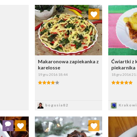
Dodaj do ulubionych
Doda
Wybierz listę:
Makaronowa zapiekanka z
Ćwiartki z 
karelosse
piekarnika
19 gru 2016 18:44
18 gru 2016 21
Zapisz
Z
bogusia82
Krakowi
 ulubionych
Dodaj do ulubionych
Doda
2
ybierz listę:
Wybierz listę: