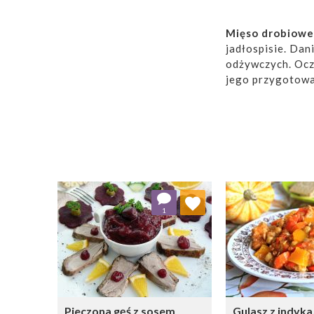
Mięso drobiow
jadłospisie. Dan
odżywczych. Ocz
jego przygotowa
Większość z nas 
sobie sprawę z t
zdrowsze niż bo
wybierać
mięso
pieczonej kaczce
Dodaj do ulubionych
Dodaj do
Warto wiedzieć, 
1
przyswajalne zn
Wybierz listę:
W
Tutaj znajdzieci
faszerowane ro
Zainspirujcie si
bogactwo potraw
Pieczona gęś z sosem
Gulasz z indyka, 