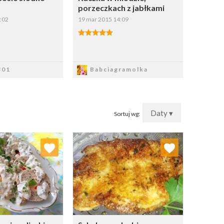
porzeczkach z jabłkami
:02
19 mar 2015 14:09
apisz
Zapisz
301
Babciagramolka
Daty ▾
Sortuj wg:
j do ulubionych
Dodaj do ulubionych
Wybierz listę:
Wybierz listę: