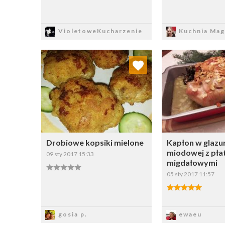
Zapisz
Zapi
VioletoweKucharzenie
Kuchnia Mag
Dodaj do ulubionych
Dodaj do
Wybierz listę:
W
Drobiowe kopsiki mielone
Kapłon w glazu
miodowej z pła
09 sty 2017 15:33
migdałowymi
05 sty 2017 11:57
Zapisz
Zapi
gosia p.
ewaeu