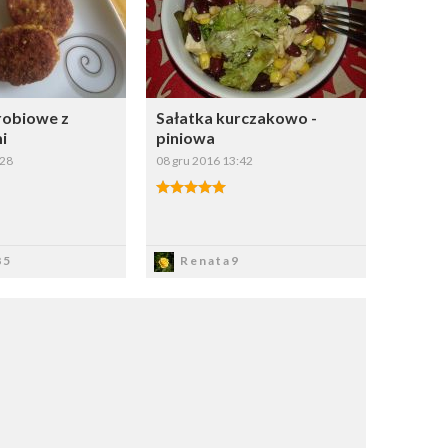
drobiowe z
Sałatka kurczakowo -
i
piniowa
:28
08 gru 2016 13:42
apisz
Zapisz
85
Renata9