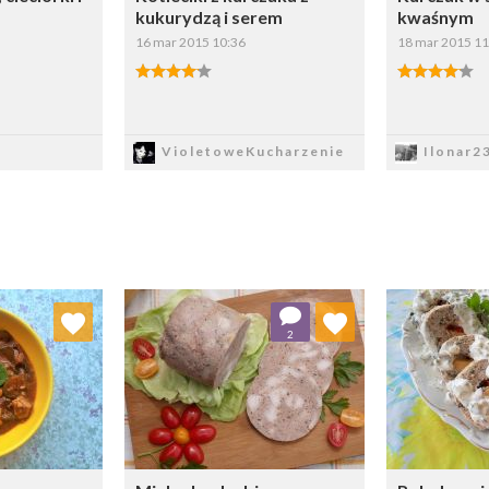
kukurydzą i serem
kwaśnym
16 mar 2015 10:36
18 mar 2015 11
sz
Zapisz
Z
VioletoweKucharzenie
Ilonar2
 ulubionych
Dodaj do ulubionych
Doda
2
ybierz listę:
Wybierz listę: