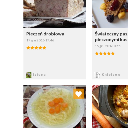
Pieczeń drobiowa
Świąteczny pasz
pieczonymi kas
17 gru 2016 17:46
15 gru 2016 09:53
Zapisz
Zapi
iziona
Kniejson
Dodaj do ulubionych
Dodaj do
Wybierz listę:
W