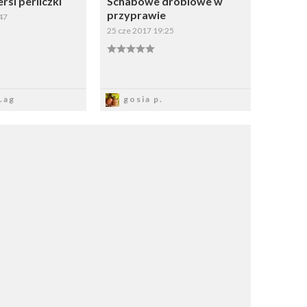
rsi perliczki
Schabowe drobiowe w
przyprawie
47
25 cze 2017 19:25
apisz
Zapisz
.ag
gosia p.