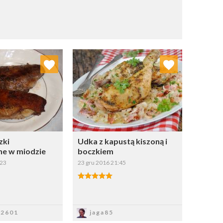
j do ulubionych
Dodaj do ulubionych
Wybierz listę:
Wybierz listę:
zki
Udka z kapustą kiszoną i
e w miodzie
boczkiem
:23
23 gru 2016 21:45
apisz
Zapisz
k2601
jaga85