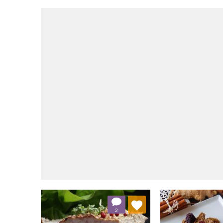
Dodaj do ulubionych
Dodaj do
2
Wybierz listę:
W