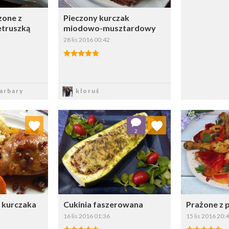
zone z
Pieczony kurczak
etruszką
miodowo-musztardowy
28 lis 2016 00:42
sz
Zapisz
arbary
kloruś
 ulubionych
Dodaj do ulubionych
Doda
2
ybierz listę:
Wybierz listę:
 kurczaka
Cukinia faszerowana
Prażone z 
16 lis 2016 01:36
15 lis 2016 20: