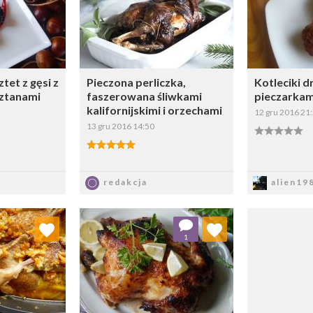
tet z gęsi z
Pieczona perliczka,
Kotleciki 
ztanami
faszerowana śliwkami
pieczarkam
kalifornijskimi i orzechami
12 gru 2016 21
13 gru 2016 14:50
sz
Zapisz
Z
redakcja
alien19
 ulubionych
Dodaj do ulubionych
1
ybierz listę:
Wybierz listę: