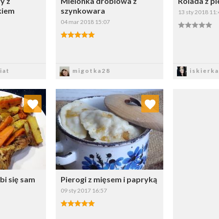
y z
Mielonka drobiowa z
Rolada z pie
kiem
szynkowara
13 sty 2018 11:
04 mar 2018 15:07
sz
Zapisz
Z
iat
migotka28
iskierka
 ulubionych
Dodaj do ulubionych
ybierz listę:
Wybierz listę:
bi się sam
Pierogi z mięsem i papryką
09 sty 2017 16:57