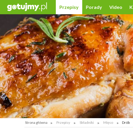
Przepisy
Porady
Video
K
Strona główna
Przepisy
Składniki
Mięso
Drób