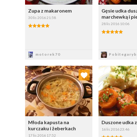
Zupa z makaronem
Gęsie udka dus
marchewką i pi
30 lis 2016 21:58
28 lis 2016 10:06
Zapisz
Zapi
motorek70
Pobitegaryb
Dodaj do ulubionych
Dodaj do
Wybierz listę:
W
Młoda kapusta na
Duszone udka z
kurczaku i żeberkach
16 lis 2016 23:46
17 lis 2016 17:52