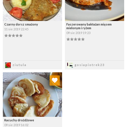
Czarny dorsz smażony
Faszerowany bakłażan mięsem
mielonym i ryżem
11 sie 2019 22:45
09 sie 2019 19:23
Zapisz
Zapisz
ziutula
gosiapiotrek23
Dodaj do ulubionych
Wybierz listę:
Racuchy drożdżowe
09 sie 2019 16:02