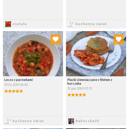
Zapisz
Zapisz
ziutula
kuchenny świat
Dodaj do ulubionych
Dodaj do ulubionych
Wybierz listę:
Wybierz listę:
Leczo z parówkami
Placki ziemniaczane z filetem z
kurczaka
07 lis 2019 06:40
31 paź 2019 07:57
Zapisz
Zapisz
kuchenny świat
Babeczka35