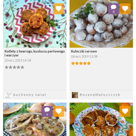
Dodaj do ulubionych
Dodaj do ulubionych
8
Wybierz listę:
Wybierz listę:
Kotlety z twarogu, kuskusu perłowego
Kuleczki serowe
i warzyw
06 wrz 2019 13:38
20 wrz 2019 14:58
Zapisz
Zapisz
kuchenny świat
BozenaMatuszczyk
Dodaj do ulubionych
Dodaj do ulubionych
6
Wybierz listę:
Wybierz listę: