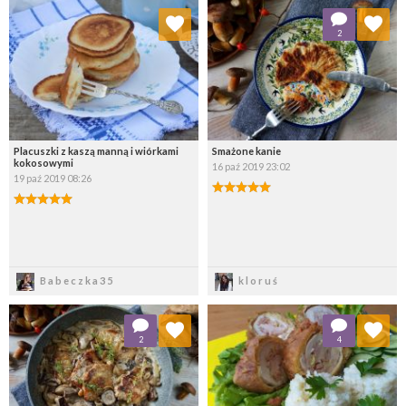
Dodaj do ulubionych
Dodaj do ulubionych
2
Wybierz listę:
Wybierz listę:
Placuszki z kaszą manną i wiórkami
Smażone kanie
kokosowymi
16 paź 2019 23:02
19 paź 2019 08:26
Zapisz
Zapisz
Babeczka35
kloruś
Dodaj do ulubionych
Dodaj do ulubionych
2
4
Wybierz listę:
Wybierz listę: