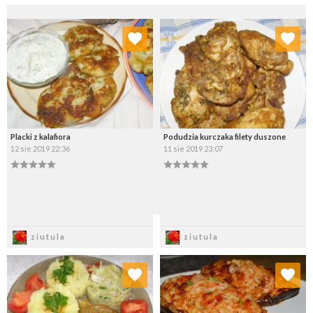
Dodaj do ulubionych
Dodaj do ulubionych
Wybierz listę:
Wybierz listę:
Placki z kalafiora
Podudzia kurczaka filety duszone
12 sie 2019 22:36
11 sie 2019 23:07
Zapisz
Zapisz
ziutula
ziutula
Dodaj do ulubionych
Dodaj do ulubionych
Wybierz listę:
Wybierz listę: