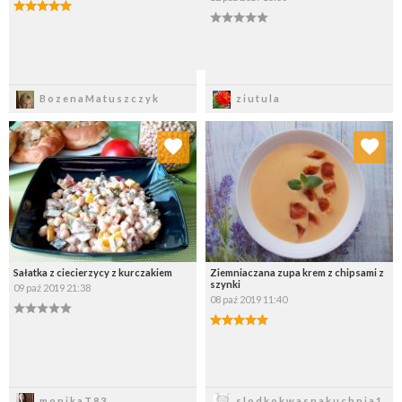
Zapisz
Zapisz
BozenaMatuszczyk
ziutula
Dodaj do ulubionych
Dodaj do ulubionych
Wybierz listę:
Wybierz listę:
Sałatka z ciecierzycy z kurczakiem
Ziemniaczana zupa krem z chipsami z
szynki
09 paź 2019 21:38
08 paź 2019 11:40
Zapisz
Zapisz
monikaT83
slodkokwasnakuchnia1