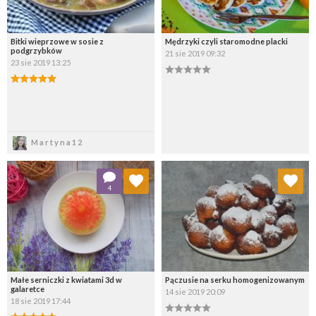
Bitki wieprzowe w sosie z
Mędrzyki czyli staromodne placki
podgrzybków
21 sie 2019 09:32
23 sie 2019 13:25
Zapisz
Zapisz
Martyna12
Dodaj do ulubionych
Dodaj do ulubionych
4
Wybierz listę:
Wybierz listę:
Małe serniczki z kwiatami 3d w
Pączusie na serku homogenizowanym
galaretce
14 sie 2019 20:09
18 sie 2019 17:44