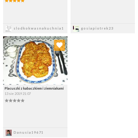
Zapisz
Zapisz
slodkokwasnakuchnia1
gosiapiotrek23
Dodaj do ulubionych
Wybierz listę:
Placuszki z kabaczkiem i ziemniakami
13 sie 2019 21:07
Zapisz
Danusia19671