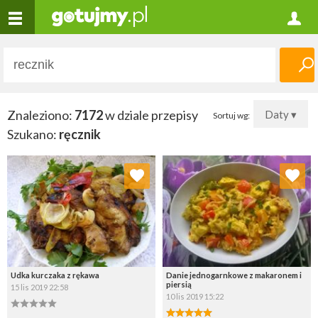
Znaleziono:
7172
w dziale przepisy
Daty ▾
Sortuj wg:
Szukano:
ręcznik
Dodaj do ulubionych
Dodaj do ulubionych
Wybierz listę:
Wybierz listę:
Udka kurczaka z rękawa
Danie jednogarnkowe z makaronem i
piersią
15 lis 2019 22:58
10 lis 2019 15:22