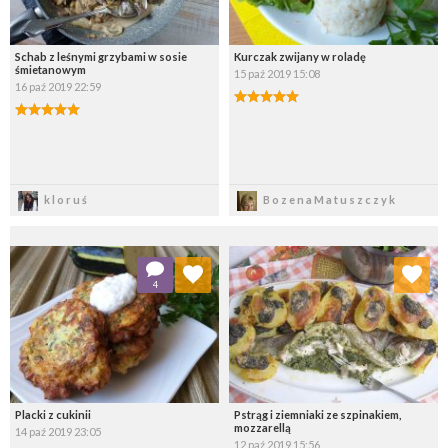
Schab z leśnymi grzybami w sosie
Kurczak zwijany w roladę
śmietanowym
15 paź 2019 15:08
16 paź 2019 22:59
Zapisz
Zapisz
kloruś
BozenaMatuszczyk
Dodaj do ulubionych
Dodaj do ulubionych
4
Wybierz listę:
Wybierz listę:
Placki z cukinii
Pstrąg i ziemniaki ze szpinakiem,
mozzarellą
14 paź 2019 23:05
12 paź 2019 15:56