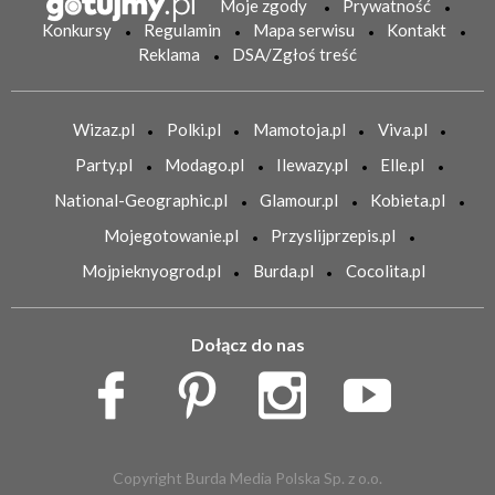
Moje zgody
Prywatność
Konkursy
Regulamin
Mapa serwisu
Kontakt
Reklama
DSA/Zgłoś treść
Wizaz.pl
Polki.pl
Mamotoja.pl
Viva.pl
Party.pl
Modago.pl
Ilewazy.pl
Elle.pl
National-Geographic.pl
Glamour.pl
Kobieta.pl
Mojegotowanie.pl
Przyslijprzepis.pl
Mojpieknyogrod.pl
Burda.pl
Cocolita.pl
Dołącz do nas
Copyright Burda Media Polska Sp. z o.o.