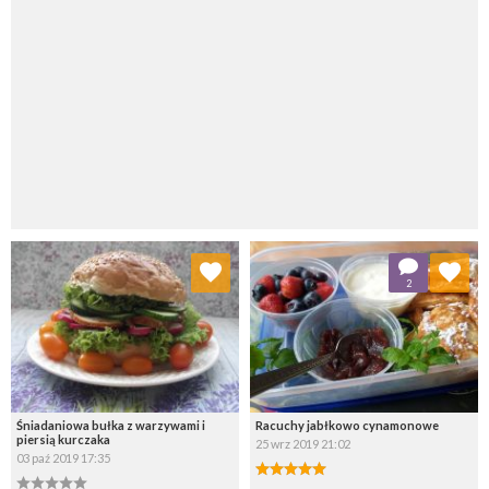
Dodaj do ulubionych
Dodaj do ulubionych
2
Wybierz listę:
Wybierz listę:
Śniadaniowa bułka z warzywami i
Racuchy jabłkowo cynamonowe
piersią kurczaka
25 wrz 2019 21:02
03 paź 2019 17:35