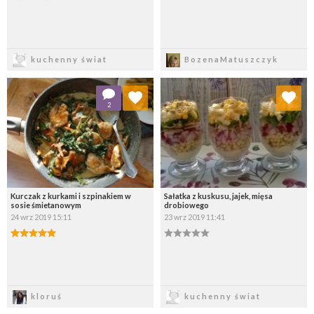
Zapisz
Zapisz
kuchenny świat
BozenaMatuszczyk
Dodaj do ulubionych
Dodaj do ulubionych
2
Wybierz listę:
Wybierz listę:
Kurczak z kurkami i szpinakiem w
Sałatka z kuskusu, jajek, mięsa
sosie śmietanowym
drobiowego
24 wrz 2019 15:11
23 wrz 2019 11:41
Zapisz
Zapisz
kloruś
kuchenny świat