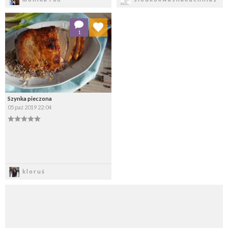
Dodaj do ulubionych
1
Wybierz listę:
Szynka pieczona
05 paź 2019 22:04
Zapisz
kloruś