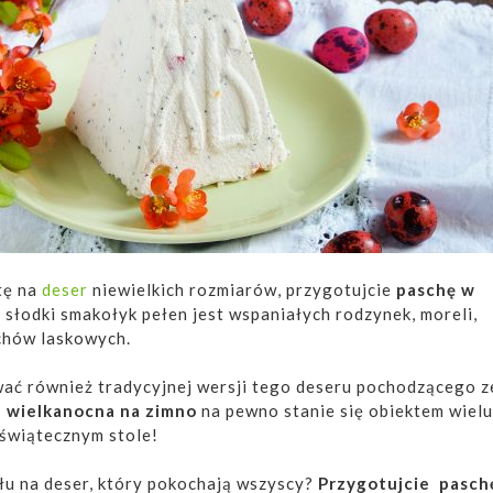
tę na
deser
niewielkich rozmiarów, przygotujcie
paschę w
n słodki smakołyk pełen jest wspaniałych rodzynek, moreli,
chów laskowych.
ć również tradycyjnej wersji tego deseru pochodzącego z
 wielkanocna na zimno
na pewno stanie się obiektem wielu
świątecznym stole!
łu na deser, który pokochają wszyscy?
Przygotujcie pasch