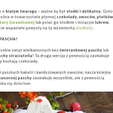
e o
białym twarogu
– ważne by był
słodki i delikatny
. Got
ożna w towarzystwie płynnej
czekolady, owoców, płatkó
tury żurawinowej
lub polać go słodkim i lśniącym
lukrem
.
ecie wspaniałe pomysły na tę wyśmienitą
słodkość
.
 PASCHA!
sobie świąt wielkanocnych bez
śmietankowej paschy
lub
schy straciatella
! Ta druga wersja z pewnością zasmakuje
y kochają czekoladę.
i pysznych bakalii i kandyzowanych owoców, nasza kolejna
kanocnej paschy
zasmakuje wszystkim, ale z pewnością
ba się dzieciom.