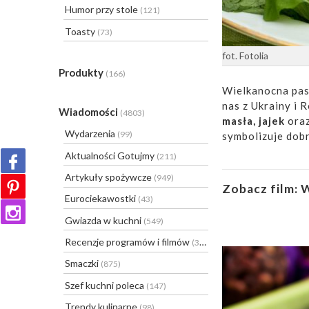
Humor przy stole
(121)
Toasty
(73)
fot. Fotolia
Produkty
(166)
Wielkanocna pas
nas z Ukrainy i R
Wiadomości
(4803)
masła, jajek
ora
Wydarzenia
(99)
symbolizuje dob
Aktualności Gotujmy
(211)
Artykuły spożywcze
(949)
Zobacz film:
W
Eurociekawostki
(43)
Gwiazda w kuchni
(549)
Recenzje programów i filmów
(31)
Smaczki
(875)
Szef kuchni poleca
(147)
Trendy kulinarne
(98)