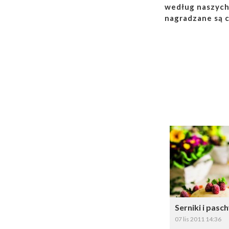
według naszych
nagradzane są 
Dodaj do ul
Wybi
Serniki i pasc
07 lis 2011 14:36