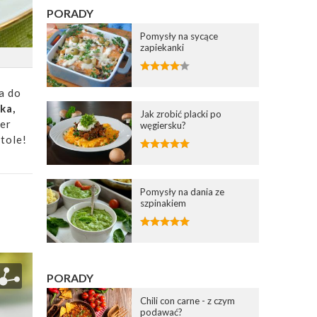
PORADY
Pomysły na sycące
zapiekanki
a do
ka,
Jak zrobić placki po
ser
węgiersku?
tole!
Pomysły na dania ze
szpinakiem
PORADY
Chili con carne - z czym
podawać?