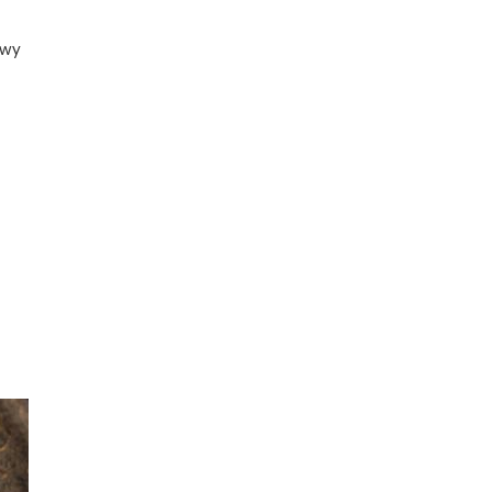
owy
w