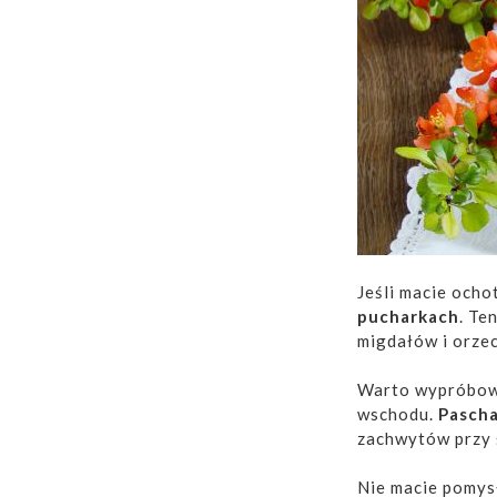
Jeśli macie ocho
pucharkach
. Te
migdałów i orze
Warto wypróbowa
wschodu.
Pascha
zachwytów przy 
Nie macie pomys