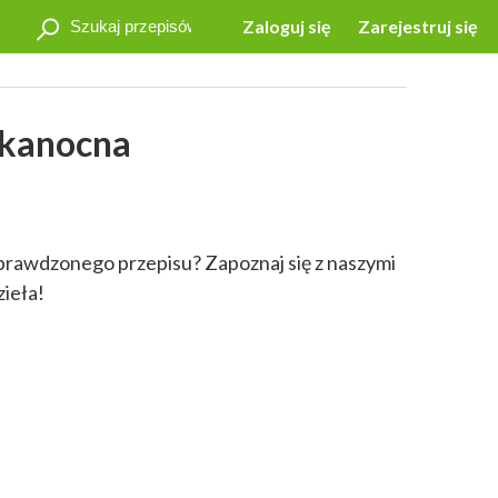
Zaloguj się
Zarejestruj się
lkanocna
sprawdzonego przepisu? Zapoznaj się z naszymi
zieła!