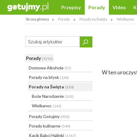
Przepisy
Porady
Video
K
Strona główna
Porady
Porady na Święta
Wielkanoc
Porady
(9296)
Domowe Alkohole
(57)
W ten uroczyst
Porady na błysk
(138)
Porady na Święta
(320)
Boże Narodzenie
(203)
Wielkanoc
(141)
Porady Gotujmy
(950)
Porady kulinarne
(549)
Kącik Babci Halinki
(1767)