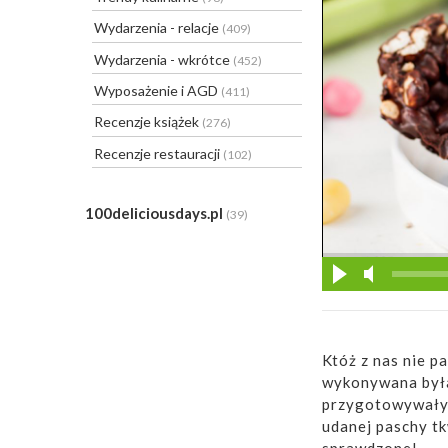
Wydarzenia - relacje
(409)
Wydarzenia - wkrótce
(452)
Wyposażenie i AGD
(411)
Recenzje książek
(276)
Recenzje restauracji
(102)
100deliciousdays.pl
(39)
Któż z nas nie 
wykonywana była
przygotowywały 
udanej paschy tk
sprawdzone!