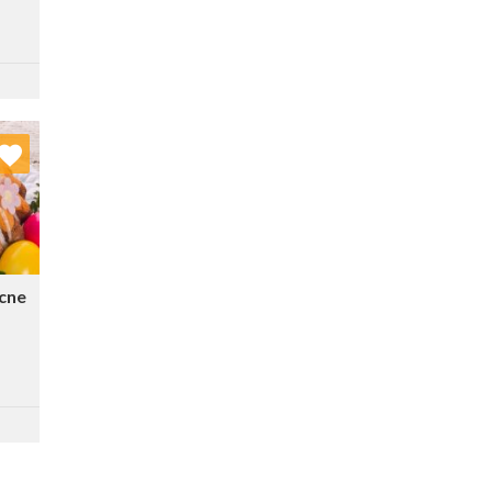
nych
stę:
cne