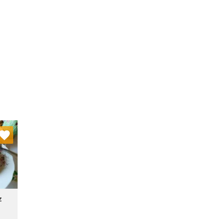
nych
stę:
z