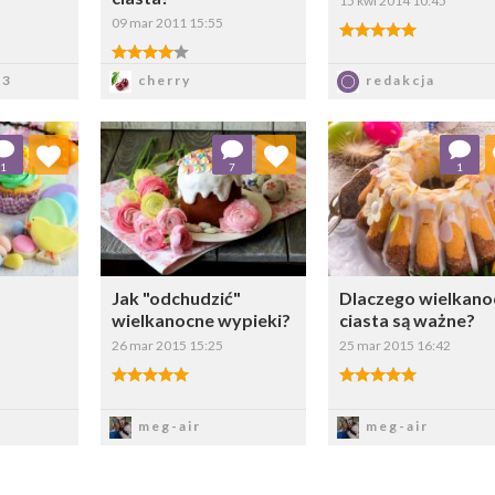
15 kwi 2014 10:45
09 mar 2011 15:55
5.00/5
4.00/5
z
Zapisz
Zapisz
93
cherry
redakcja
ubionych
Dodaj do ulubionych
Dodaj do ulubio
1
7
1
erz listę:
Wybierz listę:
Wybierz li
Jak "odchudzić"
Dlaczego wielkano
wielkanocne wypieki?
ciasta są ważne?
26 mar 2015 15:25
25 mar 2015 16:42
5.00/5
5.00/5
z
Zapisz
Zapisz
meg-air
meg-air