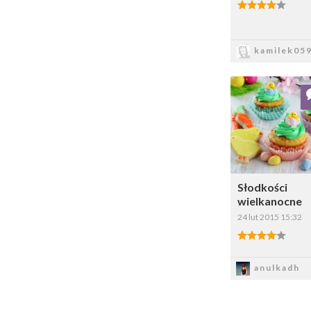
4.00/5
Zapis
kamilek05
Dodaj do ul
Wybi
Słodkości
wielkanocne
24 lut 2015 15:32
4.00/5
Zapis
anulkadh