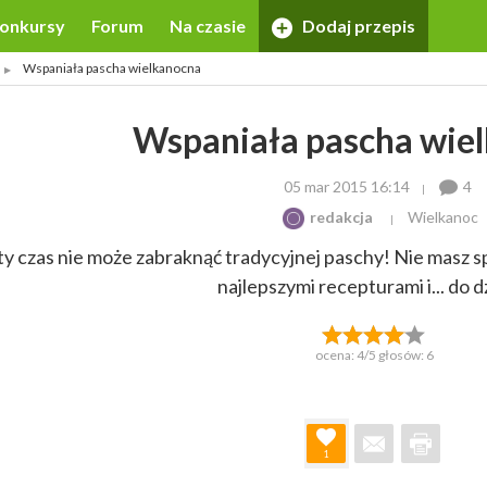
onkursy
Forum
Na czasie
Dodaj przepis
Wspaniała pascha wielkanocna
Wspaniała pascha wie
05 mar 2015 16:14
4
redakcja
Wielkanoc
y czas nie może zabraknąć tradycyjnej paschy! Nie masz 
najlepszymi recepturami i... do d
ocena:
4
/5 głosów:
6
1