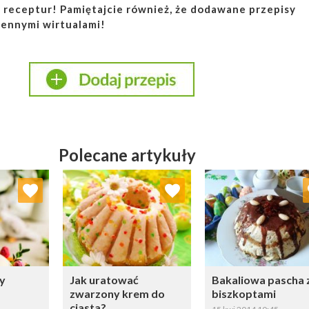
 receptur! Pamiętajcie również, że dodawane przepisy
cennymi wirtualami!
Polecane artykuły
ubionych
Dodaj do ulubionych
Dodaj do ulubio
erz listę:
Wybierz listę:
Wybierz li
hy
Jak uratować
Bakaliowa pascha 
zwarzony krem do
biszkoptami
ciasta?