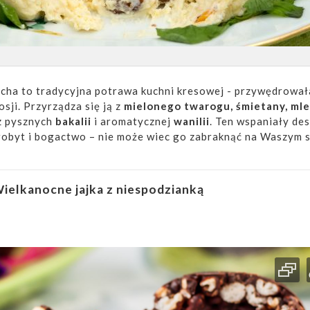
cha to tradycyjna potrawa kuchni kresowej - przywędrował
osji. Przyrządza się ją z
mielonego twarogu, śmietany, mle
z pysznych
bakalii
i aromatycznej
wanilii
. Ten wspaniały de
robyt i bogactwo – nie może wiec go zabraknąć na Waszym s
ielkanocne jajka z niespodzianką