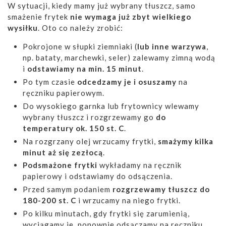
W sytuacji, kiedy mamy już wybrany tłuszcz, samo
smażenie frytek
nie wymaga już zbyt wielkiego
wysiłku
. Oto co należy zrobić:
Pokrojone w słupki ziemniaki (
lub inne warzywa
,
np. bataty, marchewki, seler) zalewamy zimną wodą
i
odstawiamy na min. 15 minut
.
Po tym czasie
odcedzamy je i osuszamy
na
ręczniku papierowym.
Do wysokiego garnka lub frytownicy wlewamy
wybrany tłuszcz i rozgrzewamy go
do
temperatury ok. 150 st. C
.
Na rozgrzany olej wrzucamy frytki,
smażymy kilka
minut aż się zezłocą
.
Podsmażone frytki
wykładamy na ręcznik
papierowy i odstawiamy do odsączenia.
Przed samym podaniem
rozgrzewamy tłuszcz do
180-200 st. C
i wrzucamy na niego frytki.
Po kilku minutach, gdy frytki się zarumienią,
wyciągamy je, ponownie odsączamy na ręczniku