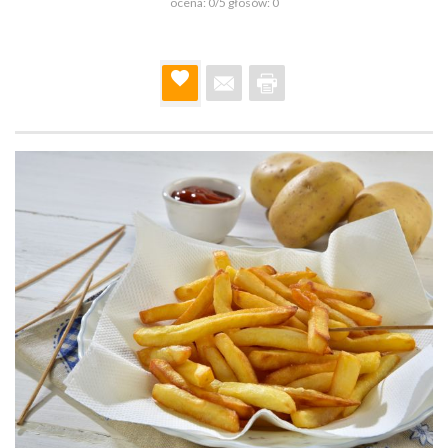
ocena:
0
/5 głosów:
0