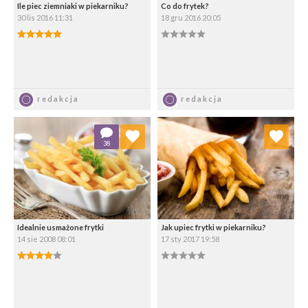
Ile piec ziemniaki w piekarniku?
Co do frytek?
30 lis 2016 11:31
18 gru 2016 20:05
5.00/5
0.00/5
Zapisz
Zapisz
redakcja
redakcja
Dodaj do ulubionych
Dodaj do ulubionych
38
Wybierz listę:
Wybierz listę:
Idealnie usmażone frytki
Jak upiec frytki w piekarniku?
14 sie 2008 08:01
17 sty 2017 19:58
4.00/5
0.00/5