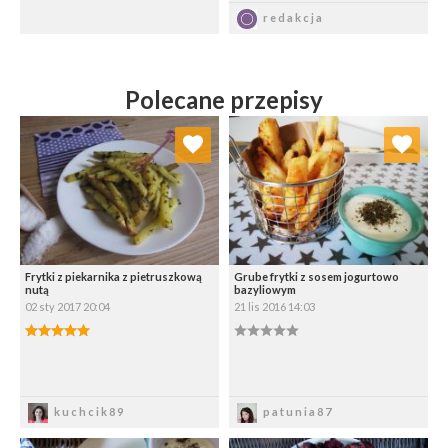
Zapisz
Zapisz
redakcja
Polecane przepisy
Dodaj do ulubionych
Dodaj do ulubionych
Wybierz listę:
Wybierz listę:
Frytki z piekarnika z pietruszkową
Grube frytki z sosem jogurtowo
nutą
bazyliowym
02 sty 2017 20:04
21 lis 2016 14:03
Zapisz
Zapisz
kuchcik89
patunia87