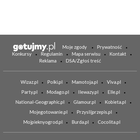
Moje zgody
Prywatność
Konkursy
Regulamin
Mapa serwisu
Kontakt
Reklama
DSA/Zgłoś treść
Wizaz.pl
Polki.pl
Mamotoja.pl
Viva.pl
Party.pl
Modago.pl
Ilewazy.pl
Elle.pl
National-Geographic.pl
Glamour.pl
Kobieta.pl
Mojegotowanie.pl
Przyslijprzepis.pl
Mojpieknyogrod.pl
Burda.pl
Cocolita.pl