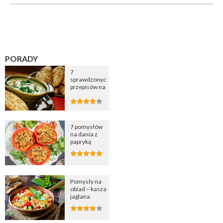
PORADY
7
sprawdzonych
przepisów na
zupę
cebulową
7 pomysłów
na dania z
papryką
Pomysły na
obiad – kasza
jaglana