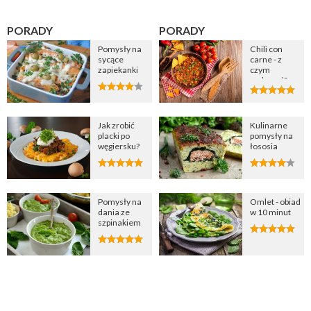
PORADY
PORADY
Pomysły na
Chili con
sycące
carne - z
zapiekanki
czym
podawać?
Jak zrobić
Kulinarne
placki po
pomysły na
węgiersku?
łososia
Pomysły na
Omlet - obiad
dania ze
w 10 minut
szpinakiem