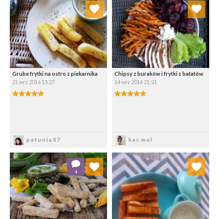
Dodaj do ulubionych
Dodaj do ulubionych
Wybierz listę:
Wybierz listę:
Grube frytki na ostro z piekarnika
Chipsy z buraków i frytki z batatów
21 wrz 2016 15:27
14 wrz 2016 21:21
Zapisz
Zapisz
patunia87
kar.mal
Dodaj do ulubionych
Dodaj do ulubionych
4
Wybierz listę:
Wybierz listę: