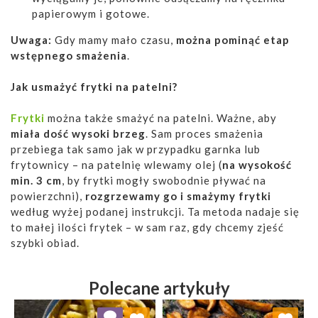
papierowym i gotowe.
Uwaga:
Gdy mamy mało czasu,
można pominąć etap
wstępnego smażenia
.
Jak usmażyć frytki na patelni?
Frytki
można także smażyć na patelni. Ważne, aby
miała dość wysoki brzeg
. Sam proces smażenia
przebiega tak samo jak w przypadku garnka lub
frytownicy – na patelnię wlewamy olej (
na wysokość
min. 3 cm
, by frytki mogły swobodnie pływać na
powierzchni),
rozgrzewamy go i smażymy frytki
według wyżej podanej instrukcji. Ta metoda nadaje się
to małej ilości frytek – w sam raz, gdy chcemy zjeść
szybki obiad.
Polecane artykuły
Dodaj do ulubionych
Dodaj do ulubionych