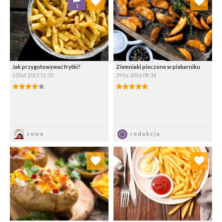
1
Wybierz listę:
Wybierz listę:
Jak przygotowywać frytki?
Ziemniaki pieczone w piekarniku
10 lut 2015 11:35
29 lis 2016 09:34
4.00/5
5.00/5
Zapisz
Zapisz
zewa
redakcja
Dodaj do ulubionych
Dodaj do ulubionych
Wybierz listę:
Wybierz listę: