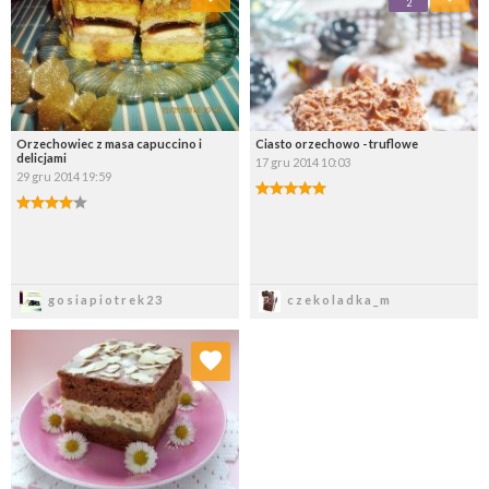
2
Wybierz listę:
Wybierz listę:
Orzechowiec z masa capuccino i
Ciasto orzechowo - truflowe
delicjami
17 gru 2014 10:03
29 gru 2014 19:59
Zapisz
Zapisz
gosiapiotrek23
czekoladka_m
Dodaj do ulubionych
Wybierz listę: