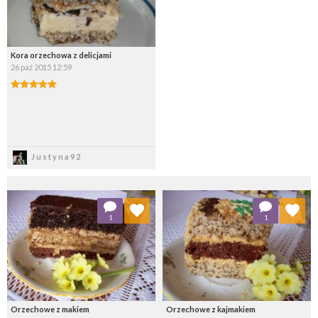
Kora orzechowa z delicjami
26 paź 2015 12:59
Zapisz
Justyna92
Dodaj do ulubionych
Dodaj do ulubionych
1
1
Wybierz listę:
Wybierz listę:
Orzechowe z makiem
Orzechowe z kajmakiem