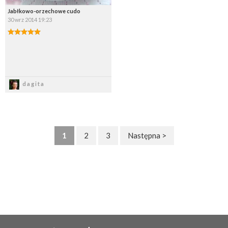
Jabłkowo-orzechowe cudo
30 wrz 2014 19:23
Zapisz
dagita
1
2
3
Następna >