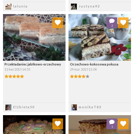
Zapisz
Zapisz
lalunia
Justyna92
Dodaj do ulubionych
Dodaj do ulubionych
2
Wybierz listę:
Wybierz listę:
Przekładaniec jabłkowo-orzechowy
Orzechowo-kokosowa pokusa
11 kwi 2015 14:55
29 mar 2015 11:04
Zapisz
Zapisz
Elżbieta50
monikaT83
Dodaj do ulubionych
Dodaj do ulubionych
1
Wybierz listę:
Wybierz listę: