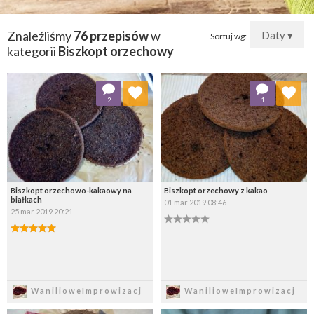
Znaleźliśmy
76 przepisów
w
Daty ▾
Sortuj wg:
kategorii
Biszkopt orzechowy
Dodaj do ulubionych
Dodaj do ulubionych
2
1
Wybierz listę:
Wybierz listę:
Biszkopt orzechowo-kakaowy na
Biszkopt orzechowy z kakao
białkach
01 mar 2019 08:46
25 mar 2019 20:21
Zapisz
Zapisz
WanilioweImprowizacj
WanilioweImprowizacj