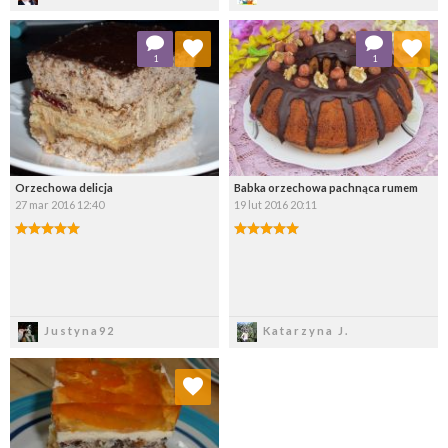
Dodaj do ulubionych
Dodaj do ulubionych
1
1
Wybierz listę:
Wybierz listę:
Orzechowa delicja
Babka orzechowa pachnąca rumem
27 mar 2016 12:40
19 lut 2016 20:11
Zapisz
Zapisz
Justyna92
Katarzyna J.
Dodaj do ulubionych
Wybierz listę: