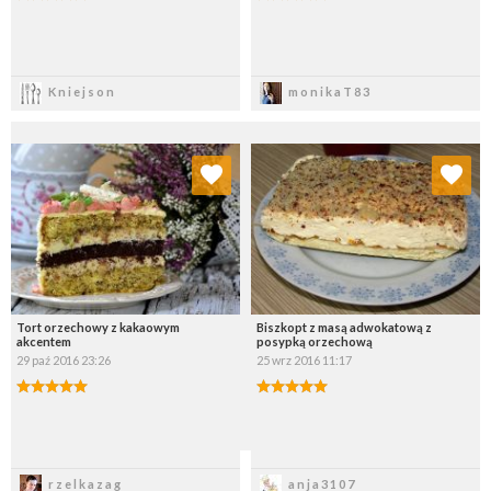
Zapisz
Zapisz
Kniejson
monikaT83
Dodaj do ulubionych
Dodaj do ulubionych
Wybierz listę:
Wybierz listę:
Tort orzechowy z kakaowym
Biszkopt z masą adwokatową z
akcentem
posypką orzechową
29 paź 2016 23:26
25 wrz 2016 11:17
Zapisz
Zapisz
rzelkazag
anja3107