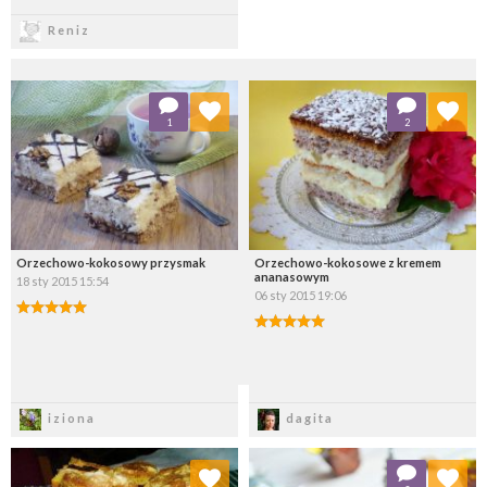
Zapisz
Reniz
Dodaj do ulubionych
Dodaj do ulubionych
1
2
Wybierz listę:
Wybierz listę:
Orzechowo-kokosowy przysmak
Orzechowo-kokosowe z kremem
ananasowym
18 sty 2015 15:54
06 sty 2015 19:06
Zapisz
Zapisz
iziona
dagita
Dodaj do ulubionych
Dodaj do ulubionych