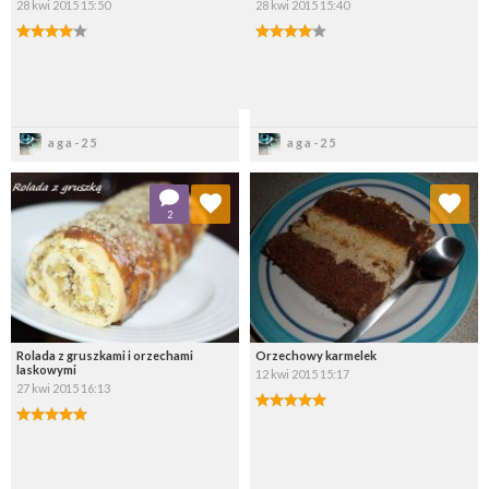
28 kwi 2015 15:50
28 kwi 2015 15:40
Zapisz
Zapisz
aga-25
aga-25
Dodaj do ulubionych
Dodaj do ulubionych
2
Wybierz listę:
Wybierz listę:
Rolada z gruszkami i orzechami
Orzechowy karmelek
laskowymi
12 kwi 2015 15:17
27 kwi 2015 16:13