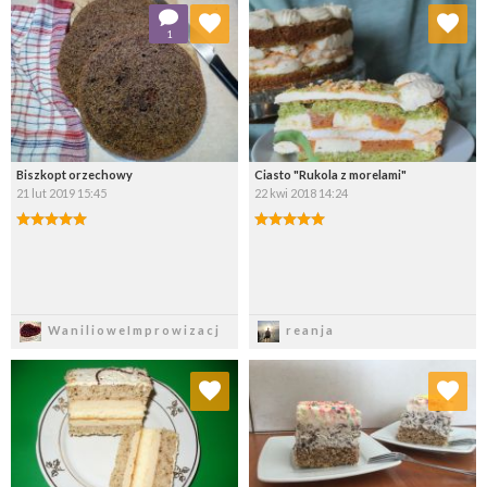
Dodaj do ulubionych
Dodaj do ulubionych
1
Wybierz listę:
Wybierz listę:
Biszkopt orzechowy
Ciasto "Rukola z morelami"
21 lut 2019 15:45
22 kwi 2018 14:24
Zapisz
Zapisz
WanilioweImprowizacj
reanja
Dodaj do ulubionych
Dodaj do ulubionych
Wybierz listę:
Wybierz listę: