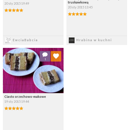
truskawkową
20 sty 2015 19:49
20 sty 2015 13:45
Zapisz
Zapisz
EwciaBabcia
Hrabina w kuchni
Dodaj do ulubionych
1
Wybierz listę:
Ciasto orzechowo-makowe
19 sty 2015 19:44