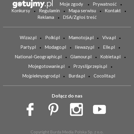
Moje zgody
Prywatność
Konkursy
Regulamin
Mapa serwisu
Kontakt
Reklama
DSA/Zgłoś treść
Wizaz.pl
Polki.pl
Mamotoja.pl
Viva.pl
Party.pl
Modago.pl
Ilewazy.pl
Elle.pl
National-Geographic.pl
Glamour.pl
Kobieta.pl
Mojegotowanie.pl
Przyslijprzepis.pl
Mojpieknyogrod.pl
Burda.pl
Cocolita.pl
Dołącz do nas
Copyright Burda Media Polska Sp. z o.o.