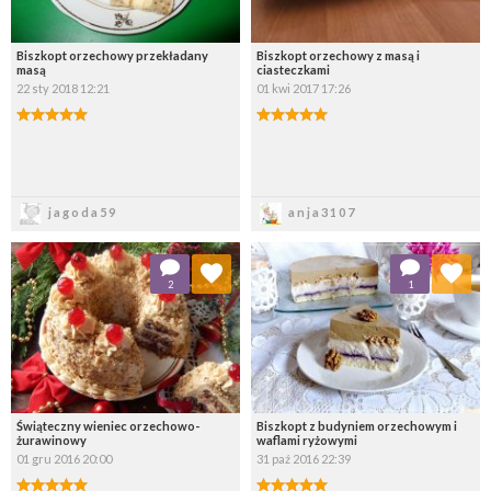
Biszkopt orzechowy przekładany
Biszkopt orzechowy z masą i
masą
ciasteczkami
22 sty 2018 12:21
01 kwi 2017 17:26
Zapisz
Zapisz
jagoda59
anja3107
Dodaj do ulubionych
Dodaj do ulubionych
2
1
Wybierz listę:
Wybierz listę:
Świąteczny wieniec orzechowo-
Biszkopt z budyniem orzechowym i
żurawinowy
waflami ryżowymi
01 gru 2016 20:00
31 paź 2016 22:39