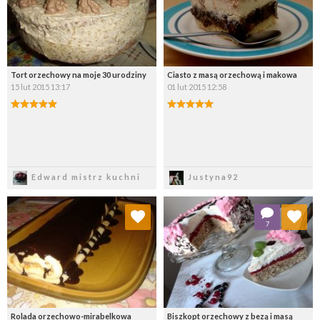
Tort orzechowy na moje 30 urodziny
Ciasto z masą orzechową i makowa
15 lut 2015 13:17
01 lut 2015 12:58
Zapisz
Zapisz
Edward mistrz kuchni
Justyna92
Dodaj do ulubionych
Dodaj do ulubionych
7
Wybierz listę:
Wybierz listę:
Rolada orzechowo-mirabelkowa
Biszkopt orzechowy z bezą i masą