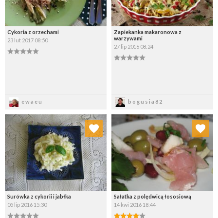
Cykoria z orzechami
Zapiekanka makaronowa z
warzywami
23 lut 2017 08:50
27 lip 2016 08:24
Zapisz
Zapisz
ewaeu
bogusia82
Dodaj do ulubionych
Dodaj do ulubionych
Wybierz listę:
Wybierz listę:
Surówka z cykorii i jabłka
Sałatka z polędwicą łososiową
05 lip 2016 15:30
14 kwi 2016 18:44