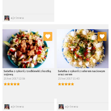
Zapisz
ajrinwu
Dodaj do ulubionych
Dodaj do ulubionych
Wybierz listę:
Wybierz listę:
Sałatka z cykorii, rzodkiewki z kostką
Sałatka z cykorii z selerem naciowym
sojową
oraz serem
21 kwi 2017 12:06
21 kwi 2017 11:40
Zapisz
Zapisz
ajrinwu
ajrinwu