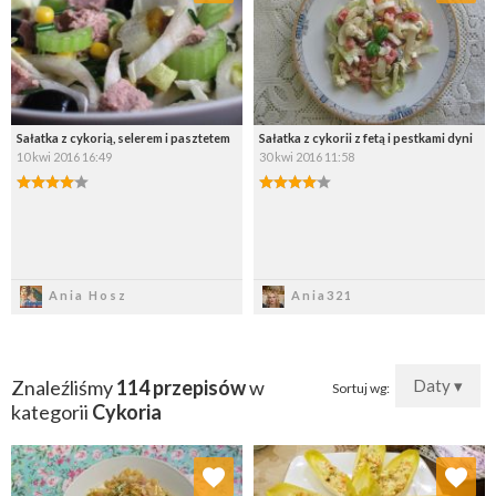
Wybierz listę:
Wybierz listę:
Sałatka z cykorią, selerem i pasztetem
Sałatka z cykorii z fetą i pestkami dyni
10 kwi 2016 16:49
30 kwi 2016 11:58
Zapisz
Zapisz
Ania Hosz
Ania321
Znaleźliśmy
114 przepisów
w
Daty ▾
Sortuj wg:
kategorii
Cykoria
Dodaj do ulubionych
Dodaj do ulubionych