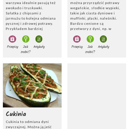
warzywa idealnie pasują też
można przyrządzić potrawy
awokado i truskawki.
wegańskie, słodkie wypieki,
Sałatka z chipsami z
takie jak ciasta dyniowe i
jarmużu to kolejna odmiana
muffinki, placki, naleśniki.
pysznej i zdrowej potrawy.
Bardzo cenione są
Przykładem bardziej
przetwory z dyni, np. w
sycącego dania z
zalewie octowej. Idealnie
wykorzystaniem warzywa
pasują do niej ser feta,
jest zupa gotowana m.in. z
świeżo mielony pieprz,
Przepisy
Jak
Artykuły
Przepisy
Jak
Artykuły
cebulą, jabłkiem. Makarony
rozmaryn i słodka papryka
zrobić?
zrobić?
lub kanapki można podać z
wędzona.
pesto z jarmużu, do którego
dodaje się czosnek, migdały
i parmezan.
Cukinia
Cukinia to odmiana dyni
zwyczajnej. Można ją jeść