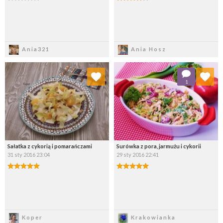
Zapisz
Zapisz
Ania321
Ania Hosz
Dodaj do ulubionych
Dodaj do ulubionych
1
Wybierz listę:
Wybierz listę:
Sałatka z cykorią i pomarańczami
Surówka z pora, jarmużu i cykorii
31 sty 2016 23:04
29 sty 2016 22:41
Zapisz
Zapisz
Koper
Krakowianka