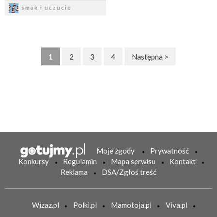
Zapisz
smak i uczucie
1
2
3
4
Następna >
Moje zgody
Prywatność
Konkursy
Regulamin
Mapa serwisu
Kontakt
Reklama
DSA/Zgłoś treść
Wizaz.pl
Polki.pl
Mamotoja.pl
Viva.pl