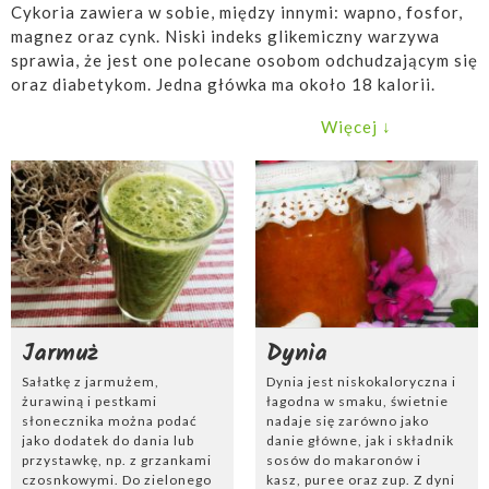
Cykoria zawiera w sobie, między innymi: wapno, fosfor,
magnez oraz cynk. Niski indeks glikemiczny warzywa
sprawia, że jest one polecane osobom odchudzającym się
oraz diabetykom. Jedna główka ma około 18 kalorii.
Korzeń
cykorii
zawiera inulinę, czyli naturalny
Więcej ↓
prebiotyk. Roślina wspomaga oczyszczanie organizmu z
toksyn i niepotrzebnych produktów przemiany materii.
Dodatkowo stymuluje wydzielanie żółci w wątrobie oraz
soku żołądkowego w żołądku. Cykorię można jeść na
surowo, np. w
sałatkach
, surówce lub z dodatkiem
łososia. Warzywo dobrze smakuje podane na ciepło.
Cykorię warto zapiec w piekarniku, np. z dodatkiem
mięsa, żółtego sera lub sosu serowego.
Cykoria
zapiekana
z pieczarkami, szpinakiem i serem, zupa z
Jarmuż
Dynia
cykorii czy polędwiczki w cykorii z szynką szwarcwaldzką
to pomysły na smaczny obiad.
Sałatkę z jarmużem,
Dynia jest niskokaloryczna i
żurawiną i pestkami
łagodna w smaku, świetnie
słonecznika można podać
nadaje się zarówno jako
jako dodatek do dania lub
danie główne, jak i składnik
przystawkę, np. z grzankami
sosów do makaronów i
czosnkowymi. Do zielonego
kasz, puree oraz zup. Z dyni