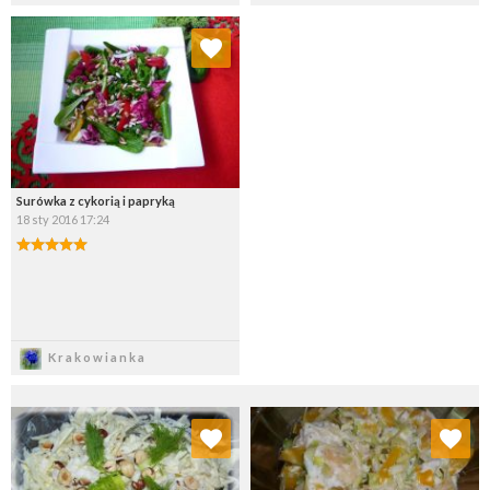
Dodaj do ulubionych
Wybierz listę:
Surówka z cykorią i papryką
18 sty 2016 17:24
Zapisz
Krakowianka
Dodaj do ulubionych
Dodaj do ulubionych
Wybierz listę:
Wybierz listę: