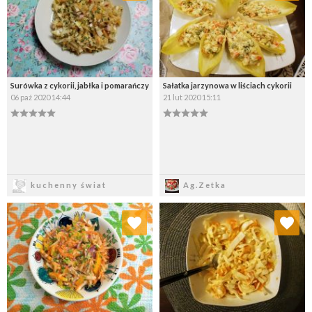
Wybierz listę:
Wybierz listę:
Surówka z cykorii, jabłka i pomarańczy
Sałatka jarzynowa w liściach cykorii
06 paź 2020 14:44
21 lut 2020 15:11
Zapisz
Zapisz
kuchenny świat
Ag.Zetka
Dodaj do ulubionych
Dodaj do ulubionych
Wybierz listę:
Wybierz listę: