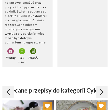
na surowo, smażyć oraz
przyrządzać pyszne dania z
cukinii. Świetną potrawą są
placki z cukinii jako dodatek
do dań głównych. Cukinia
faszerowana mięsem
mielonym i warzywami
wygląda przepięknie, więc
może być dobrym
pomysłem na ugoszczenie
znajomych, natomiast zupa
z cukinii i czosnkiem jest
bardzo sycąca i pożywna.
Przepisy
Jak
Artykuły
Warzywo jest bogate w
zrobić?
potas, żelazo i magnez oraz
witaminy A, C, K, PP i B1,
dzięki czemu potrawy z
cukinii są ważnym
elementem diety.
Polecane przepisy do kategorii Cykoria
Dodaj do ulubionych
Dodaj do ulubionych