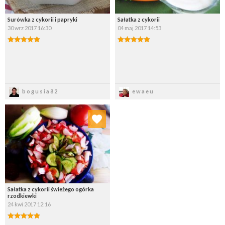
Surówka z cykorii i papryki
Sałatka z cykorii
30 wrz 2017 16:30
04 maj 2017 14:53
Zapisz
Zapisz
bogusia82
ewaeu
Dodaj do ulubionych
Wybierz listę:
Sałatka z cykorii świeżego ogórka
rzodkiewki
24 kwi 2017 12:16