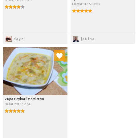
08 mar 2015 23:03
Zapisz
Zapisz
dayzi
jaNina
Dodaj do ulubionych
Wybierz listę:
Zupa z cykorii z omletem
04 lut 2015 12:54