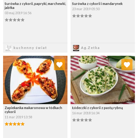
Surówka z cykorii, papryki, marchewki,
Surówka z cykorii i mandarynek
jabłka
23 mar 2019 05:50
03 maj 2019 16:56
Zapisz
Zapisz
kuchenny świat
Ag.Zetka
Dodaj do ulubionych
Dodaj do ulubionych
Wybierz listę:
Wybierz listę:
Zapiekanka makaronowa w łódkach
Łódeczki z cykorii z pastą rybną
cykorii
16 mar 2018 16:34
11 mar 2019 13:58