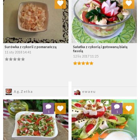
Wybierz listę:
Wybierz listę:
Surówka z cykorii z pomarańczą
Sałatka z cykorią i gotowaną białą
fasolą
11 sty 2018 14:41
12 lis 2017 11:25
Zapisz
Zapisz
Ag.Zetka
ewaeu
Dodaj do ulubionych
Dodaj do ulubionych
1
1
Wybierz listę:
Wybierz listę: