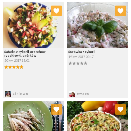
Dodaj do ulubionych
Dodaj do ulubionych
Wybierz listę:
Wybierz listę:
Sałatka z cykorii, orzechów,
Surówka z cykorii
rzodkiewki, ogórków
19 kwi 2017 02:17
20 kwi 2017 13:01
Zapisz
Zapisz
ajrinwu
ewaeu
Dodaj do ulubionych
Dodaj do ulubionych
Wybierz listę:
Wybierz listę: