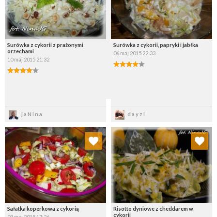
Surówka z cykorii z prażonymi
Surówka z cykorii, papryki i jabłka
orzechami
06 maj 2015 22:33
10 maj 2015 21:32
Zapisz
Zapisz
jaNina
dayzi
Dodaj do ulubionych
Dodaj do ulubionych
Wybierz listę:
Wybierz listę:
Sałatka koperkowa z cykorią
Risotto dyniowe z cheddarem w
cykorii
03 maj 2015 17:26