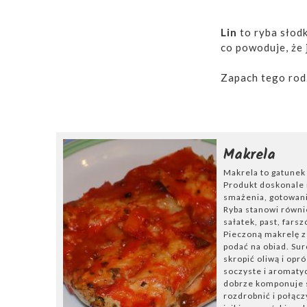
Lin
to ryba słod
co powoduje, że 
Zapach tego rod
cebuli. Mięso z
wysokiej przyswa
mineralne, takie 
Makrela
Lina można wędzi
Makrela to gatunek 
Lin w śmietani
Produkt doskonale 
smażenia, gotowania
Ryba stanowi równi
Jednym ze smaczn
sałatek, past, fars
dokładnie oczyśc
Pieczoną makrelę 
lina doprawia si
podać na obiad. Su
jeżeli to możliw
skropić oliwą i opr
soczyste i aromaty
ugotować.
Pod k
dobrze komponuje s
przekłada się do
rozdrobnić i połącz
posiekanej natki