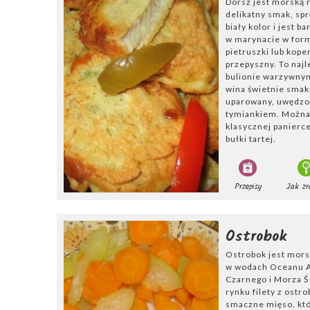
Dorsz jest morską 
delikatny smak, spr
biały kolor i jest 
w marynacie w formi
pietruszki lub koper
przepyszny. To najl
bulionie warzywnym
wina świetnie smak
uparowany, uwędzo
tymiankiem. Można
klasycznej panierce 
bułki tartej.
Przepisy
Jak zr
Ostrobok
Ostrobok jest mors
w wodach Oceanu A
Czarnego i Morza 
rynku filety z ostro
smaczne mięso, kt