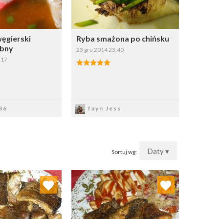
węgierski
Ryba smażona po chińsku
ybny
23 gru 2014 23:40
:17
apisz
Zapisz
86
fayn Jess
Daty ▾
Sortuj wg:
j do ulubionych
Dodaj do ulubionych
Wybierz listę:
Wybierz listę: