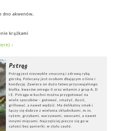
je dno akwenów,
enie krążkami
e białko o
ęcej ↓
kładniki
Pstrąg
Pstrąg jest niezwykle smaczną i zdrową rybą
górską. Polecany jest osobom dbającym o linie i
kondycję. Zawiera on dużo łatwo przyswajalnego
białka, kwasów omega-3 oraz witamin z grup A, D
zyw. Rybę należy
i E. Pstrąga w kuchni można przygotować na
krojonego na pół
wiele sposobów – gotować, smażyć, dusić,
odnym miejscu, a
grillować, a nawet wędzić. Ma delikatny smak i
ależy pokroić i
łączy się dobrze z wieloma składnikami, m.in.
ryżem, grzybami, warzywami, owocami, a nawet
otowaniu
innymi mięsami. Najczęściej piecze się go w
drobno
całości bez panierki, w stylu sauté.
wę dusi się