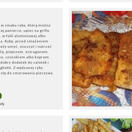
lenia. Na zastygłą galaretę wykłada się kawałki ryby, które
rem i potrawę ponownie umieszcza się w lodówce do zasty
a w smaku ryba, którą można
j panierce, upiec na grillu
. w folii aluminiowej albo
ia. Rybę, przed smażeniem
leży umyć, osuszyć i natrzeć
olą, pieprzem, estragonem,
no, czosnkiem albo koprem.
dobry dodatek do sałatek i
ghetti. Z wędzonej ryby
astę do smarowania pieczywa.
uły