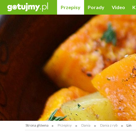
Przepisy
Porady
Video
K
Strona główna
Przepisy
Dania
Dania z ryb
Lin