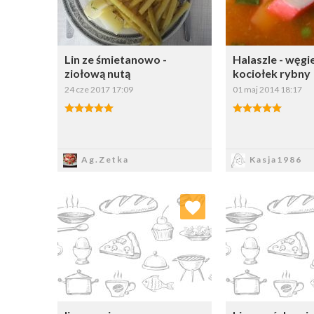
Lin ze śmietanowo -
Halaszle - węgi
ziołową nutą
kociołek rybny
24 cze 2017 17:09
01 maj 2014 18:17
Zapisz
Zapi
Ag.Zetka
Kasja1986
Dodaj do ulubionych
Dodaj do
Wybierz listę:
W