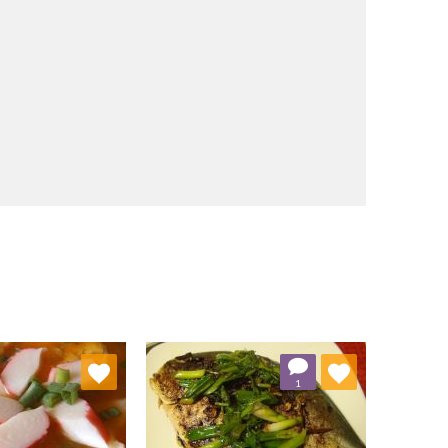
j do ulubionych
Dodaj do ulubionych
1
Wybierz listę:
Wybierz listę: