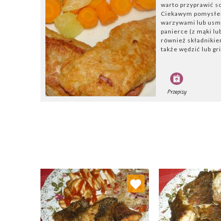
warto przyprawić s
Ciekawym pomysłem 
warzywami lub usma
panierce (z mąki lub
również składnikie
także wędzić lub gr
Przepisy
Dodaj do ulubionych
Dodaj do
Wybierz listę:
W