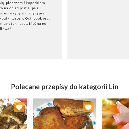
olą, pieprzem i koperkiem.
na obiad jest zupa z
żenie ryby w tradycyjnej
 bułki tartej). Ostrobok jest
m sałatek i past. Można go
illować.
Polecane przepisy do kategorii Lin
 ulubionych
Dodaj do ulubionych
Doda
ybierz listę:
Wybierz listę: