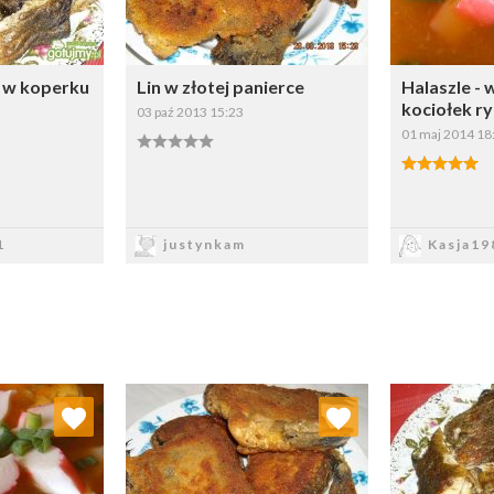
a w koperku
Lin w złotej panierce
Halaszle - 
kociołek r
03 paź 2013 15:23
01 maj 2014 18
sz
Zapisz
Z
1
justynkam
Kasja19
 ulubionych
Dodaj do ulubionych
Doda
ybierz listę:
Wybierz listę: