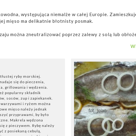
kowodna, występująca niemalże w całej Europie. Zamieszku
jej mięso ma delikatnie błotnisty posmak.
zaju można zneutralizować poprzez zalewy z solą lub obłoż
lina
jest bardzo smaczne i zdrowe. Zawiera pełnowartościow
Wi
jalności, nienasycone kwasy tłuszczowe, witaminę D oraz s
jak: jod, selen, fluor, magnez, wapń.
ć, piec, gotować, dusić i smażyć.
tłustej ryby morskiej.
e z warzywami
nadaje się do pieczenia,
, grillowania i wędzenia.
eż popularny składnik
iejszych dań rybnych jest lin w śmietanie z dodatkiem war
zów, sosów, zup i zapiekanek.
ić i wypatroszyć, usuwając ogon, płetwy i kręgosłup. Prze
z warzywami i ryżem można
ę solą, pieprzem i pozostawia na co najmniej 30 minut w chł
rowe mięso należy jednak
e rybę można wstawić do lodówki na całą noc. Włoszczyznę n
ószyć przyprawami, by było
czne. Makrela wędzona
oniec gotowania do warzyw dodaje się rybę
, którą po ug
ię z pieczywem. Rybę należy
 głębokiej patelni i zalewa śmietaną z dodatkiem chrzanu i 
yć z posiekaną cebulą,
 pietruszki. Smacznym dodatkiem są również rodzynki. Potra