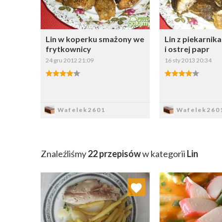
Lin w koperku smażony we
Lin z piekarnik
frytkownicy
i ostrej papr
24 gru 2012 21:09
16 sty 2013 20:34
Zapisz
Zapi
Wafelek2601
Wafelek260
Znaleźliśmy
22 przepisów
w kategorii
Lin
Dodaj do ulubionych
Dodaj do
Wybierz listę:
W