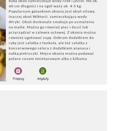
Ryba okoń zamieszkuje wody rzek i jezior. Ma ok.
60 cm długości i na ogół waży ok. 4-5 kg.
Popularnym gatunkiem okonia jest okoń nilowy,
inaczej okoń Wiktorii, zamieszkujący wody
Afryki. Okoń doskonale smakuje po usmażeniu
na maśle. Można go również piec i dusić lub
przyrządzać w zalewie octowej. Z okonia można
również ugotować zupę. Dobrym dodatkiem do
ryby jest sałatka z fenkuła, ale też sałatka z
konserwowego selera z dodatkiem ananasa i
natką pietruszki. Mięso okonia można podawać
polane sosem śmietanowym albo z kilkoma
plasterkami cytryny.
Przepisy
Artykuły