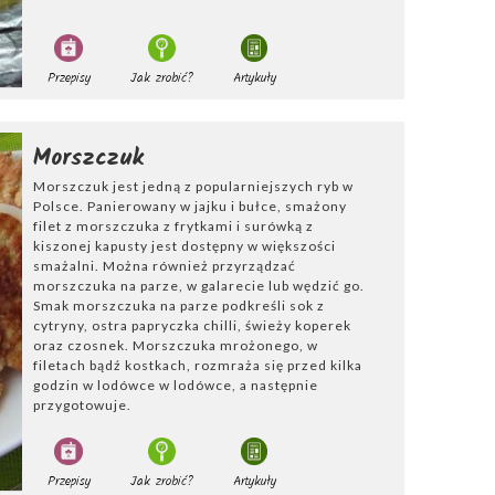
Przepisy
Jak zrobić?
Artykuły
 z plasterkami
rapia świeżym
Morszczuk
około godzinę w
Morszczuk jest jedną z popularniejszych ryb w
szennej,
Polsce. Panierowany w jajku i bułce, smażony
ażyć się na
filet z morszczuka z frytkami i surówką z
kiszonej kapusty jest dostępny w większości
smażalni. Można również przyrządzać
morszczuka na parze, w galarecie lub wędzić go.
Smak morszczuka na parze podkreśli sok z
cytryny, ostra papryczka chilli, świeży koperek
anie potrawy
oraz czosnek. Morszczuka mrożonego, w
czoną rybę kroi
filetach bądź kostkach, rozmraża się przed kilka
elskie, liść
godzin w lodówce w lodówce, a następnie
przygotowuje.
waru, najlepiej
ocet i
ogniu, aż do
ru i wstawia do
Przepisy
Jak zrobić?
Artykuły