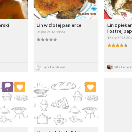
erski
Lin w złotej panierce
Lin z pieka
i ostrej pap
03 paź 2013 15:23
16 sty 2013 20:
sz
Zapisz
Z
justynkam
Wafele
 ulubionych
Dodaj do ulubionych
3
ybierz listę:
Wybierz listę: