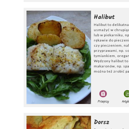
lodówki do zesta
pozostałym wywa
Halibut
Zdjęcie: Fotolia
Halibut to delikatn
usmażyć w chrupiące
lub w piekarniku, np
rękawie do pieczen
czy pieczeniem, na
przyprawami, np. s
tymiankiem, orega
Wędzony halibut to 
makaronów, np. spa
można też zrobić p
Przepisy
Artyk
Dorsz