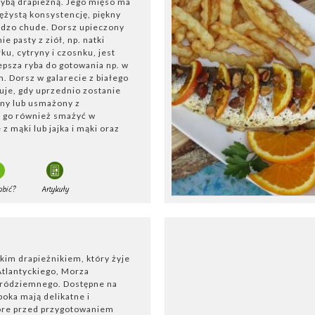
rybą drapieżną. Jego mięso ma
ężystą konsystencję, piękny
bardzo chude. Dorsz upieczony
e pasty z ziół, np. natki
ku, cytryny i czosnku, jest
epsza ryba do gotowania np. w
. Dorsz w galarecie z białego
uje, gdy uprzednio zostanie
ny lub usmażony z
 go również smażyć w
z mąki lub jajka i mąki oraz
obić?
Artykuły
kim drapieżnikiem, który żyje
tlantyckiego, Morza
Śródziemnego. Dostępne na
boka mają delikatne i
óre przed przygotowaniem