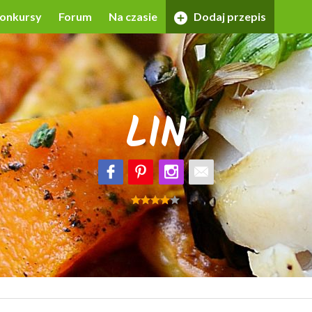
onkursy
Forum
Na czasie
Dodaj przepis
LIN