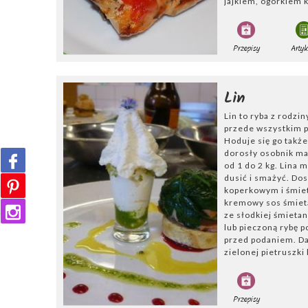
jajkiem, ogórkiem 
przez około 5 m
majonezem. Całość 
oraz pieprzem.
Smażony lin w z
Przepisy
Artyk
Pomysłem na pro
cytryny. Po wypa
Lin
sokiem z cytryny
Lin to ryba z rodzi
chłodne miejsce
przede wszystkim p
roztrzepanym jaj
Hoduje się go także
rozgrzanym oleju
dorosły osobnik ma
od 1 do 2 kg. Lina 
Warzywny lin w 
dusić i smażyć. Do
koperkowym i śmiet
kremowy sos śmieta
Smaczną potrawą
ze słodkiej śmieta
rozpoczyna się 
lub pieczoną rybę p
się w dzwonki i 
przed podaniem. D
zielonej pietruszki
laurowy, pieprz 
za pomocą łyżki
namoczoną w kil
sklarowania. Fo
Przepisy