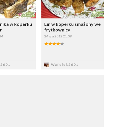
rnika w koperku
Lin w koperku smażony we
r
frytkownicy
34
24 gru 2012 21:09
apisz
Zapisz
k2601
Wafelek2601