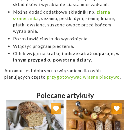
składników i wyrabianie ciasta mieszadłami.
Można dodać dodatkowe składniki np.
ziarna
słonecznika
, sezamu, pestki dyni, siemię lniane,
płatki owsiane, suszone owoce przed końcem
wyrabiania.
Pozostawić ciasto do wyrośnięcia.
Włączyć program pieczenia.
Chleb wyjąć na kratkę i
odczekać aż odparuje, w
innym przypadku powstaną dziury
.
Automat jest dobrym rozwiązaniem dla osób
planujących często
przygotowywać własne pieczywo
.
Polecane artykuły
Dodaj do ulubionych
Dodaj do ulubionych
Wybierz listę:
Wybierz listę: