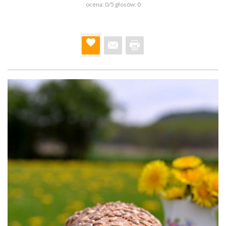
ocena:
0
/5 głosów:
0