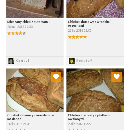
Mieszany chleb z automatu II
Chlebek domowy z włoskimi
orzechami
28 maj 2015 19:50
23 lis 2016 22:05
Zapisz
Zapisz
Konczi
Renata9
Dodaj do ulubionych
Dodaj do ulubionych
Wybierz listę:
Wybierz listę:
Chlebek domowy z morelami na
Chlebek ziarnisty z płatkami
maślance
owsianymi
20 lis 2016 21:41
20 lis 2016 19:22