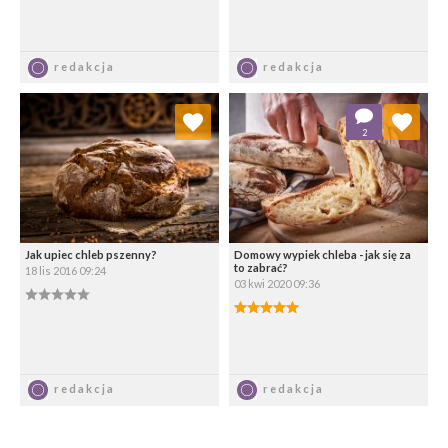
Zapisz
Zapisz
redakcja
redakcja
Dodaj do ulubionych
Dodaj do ulubionych
2
Wybierz listę:
Wybierz listę:
Jak upiec chleb pszenny?
Domowy wypiek chleba - jak się za
to zabrać?
18 lis 2016 09:24
03 kwi 2020 09:36
0.00/5
5.00/5
Zapisz
Zapisz
redakcja
redakcja