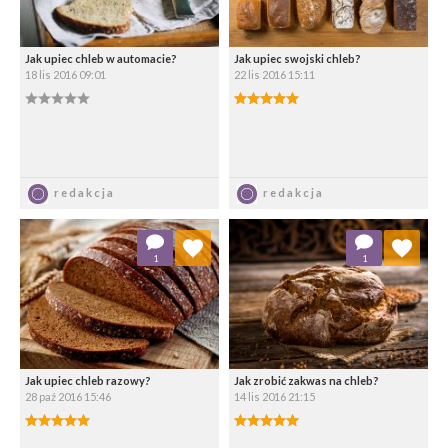
Jak upiec chleb w automacie?
Jak upiec swojski chleb?
18 lis 2016 09:01
22 lis 2016 15:11
0.00/5
5.00/5
Zapisz
Zapisz
redakcja
redakcja
Dodaj do ulubionych
Dodaj do ulubionych
1
1
Wybierz listę:
Wybierz listę:
Jak upiec chleb razowy?
Jak zrobić zakwas na chleb?
28 paź 2016 15:46
14 lis 2016 21:15
5.00/5
5.00/5