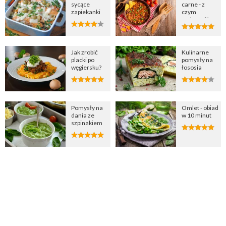
sycące
carne - z
zapiekanki
czym
podawać?
Jak zrobić
Kulinarne
placki po
pomysły na
węgiersku?
łososia
Pomysły na
Omlet - obiad
dania ze
w 10 minut
szpinakiem