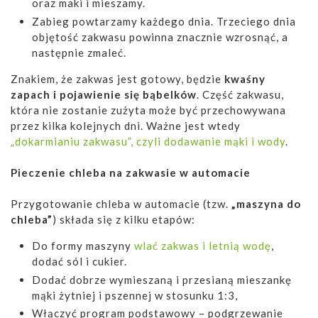
oraz maki i mieszamy.
Zabieg powtarzamy każdego dnia. Trzeciego dnia
objętość zakwasu powinna znacznie wzrosnąć, a
następnie zmaleć.
Znakiem, że zakwas jest gotowy, będzie
kwaśny
zapach i pojawienie się bąbelków
. Część zakwasu,
która nie zostanie zużyta może być przechowywana
przez kilka kolejnych dni. Ważne jest wtedy
„dokarmianiu zakwasu”, czyli dodawanie mąki i wody
.
Pieczenie chleba na zakwasie w automacie
Przygotowanie chleba w automacie (tzw.
„maszyna do
chleba”
) składa się z kilku etapów:
Do formy maszyny
wlać zakwas i letnią wodę
,
dodać sól i cukier.
Dodać dobrze wymieszaną i przesianą mieszankę
mąki żytniej i pszennej w stosunku 1:3,
Włączyć program podstawowy – podgrzewanie