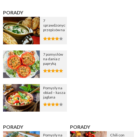
PORADY
7
sprawdzonych
przepisów na
zupę
cebulową
7 pomysłów
na dania z
papryką
Pomysły na
obiad – kasza
jaglana
PORADY
PORADY
Pomysły na
Chili con