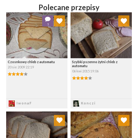
Polecane przepisy
Dodaj do ulubionych
Dodaj do ulubionych
1
Wybierz listę:
Wybierz listę:
Czosnkowy chleb z automatu
Szybki pszenno żytni chleb z
automatu
20 sie 2009 22:19
06 kwi 2015 19:06
Zapisz
Zapisz
IwonaF
Konczi
Dodaj do ulubionych
Dodaj do ulubionych
Wybierz listę:
Wybierz listę: