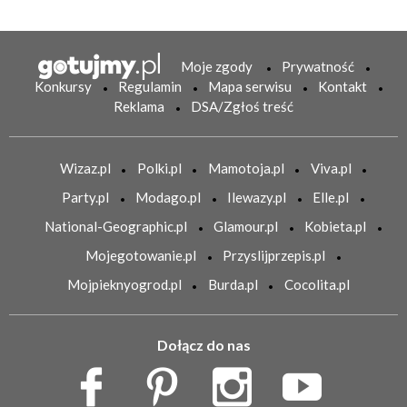
Moje zgody
Prywatność
Konkursy
Regulamin
Mapa serwisu
Kontakt
Reklama
DSA/Zgłoś treść
Wizaz.pl
Polki.pl
Mamotoja.pl
Viva.pl
Party.pl
Modago.pl
Ilewazy.pl
Elle.pl
National-Geographic.pl
Glamour.pl
Kobieta.pl
Mojegotowanie.pl
Przyslijprzepis.pl
Mojpieknyogrod.pl
Burda.pl
Cocolita.pl
Dołącz do nas