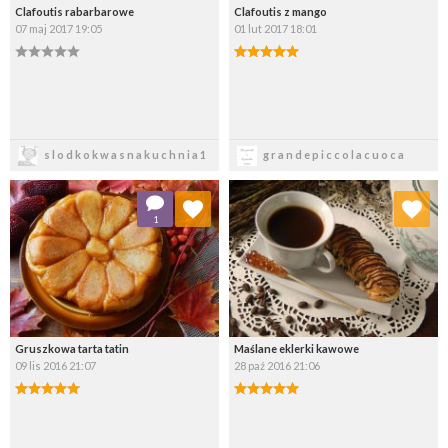
Clafoutis rabarbarowe
Clafoutis z mango
07 maj 2017 19:05
01 lut 2017 18:01
Zapisz
Zapisz
slodkokwasnakuchnia1
grandepiccolacuoca
Dodaj do ulubionych
Dodaj do ulubionych
1
Wybierz listę:
Wybierz listę:
Gruszkowa tarta tatin
Maślane eklerki kawowe
09 lis 2016 21:07
28 paź 2016 21:06