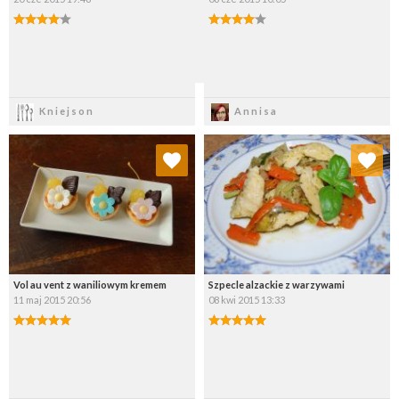
Zapisz
Zapisz
Kniejson
Annisa
Dodaj do ulubionych
Dodaj do ulubionych
Wybierz listę:
Wybierz listę:
Vol au vent z waniliowym kremem
Szpecle alzackie z warzywami
11 maj 2015 20:56
08 kwi 2015 13:33