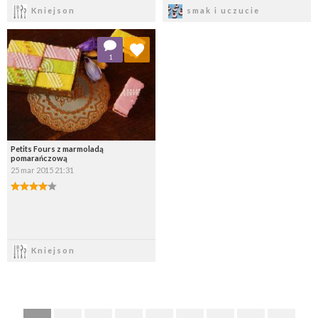
Zapisz
Zapisz
Kniejson
smak i uczucie
Dodaj do ulubionych
1
Wybierz listę:
Petits Fours z marmoladą
pomarańczową
25 mar 2015 21:31
Zapisz
Kniejson