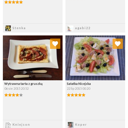
Zapisz
Zapisz
Stenka
agabi22
Dodaj do ulubionych
Dodaj do ulubionych
Wybierz listę:
Wybierz listę:
Wytrawna tarta z gruszką
Sałatka Nicejska
06 sie 2015 20:52
22 lip 2015 00:20
Zapisz
Zapisz
Kniejson
Koper