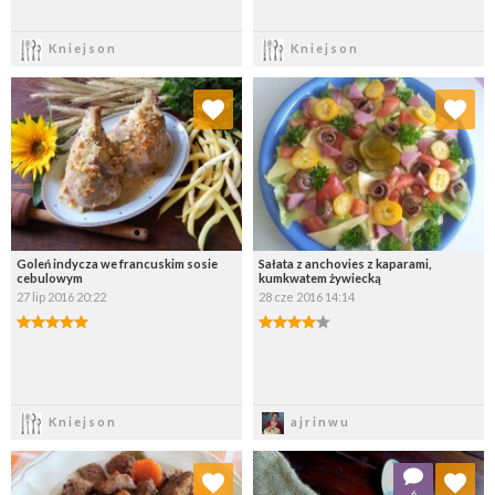
Zapisz
Zapisz
Kniejson
Kniejson
Dodaj do ulubionych
Dodaj do ulubionych
Wybierz listę:
Wybierz listę:
Goleń indycza we francuskim sosie
Sałata z anchovies z kaparami,
cebulowym
kumkwatem żywiecką
27 lip 2016 20:22
28 cze 2016 14:14
Zapisz
Zapisz
Kniejson
ajrinwu
Dodaj do ulubionych
Dodaj do ulubionych
6