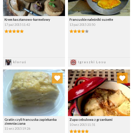
Krem kasztanowo-karmelowy
Francuskie naleśniki suzette
17 paź 2015 11:42
13 paź 2015 20:50
Zapisz
Zapisz
kloruś
Igraszki Losu
Dodaj do ulubionych
Dodaj do ulubionych
Wybierz listę:
Wybierz listę:
Gratin czyli francuska zapiekanka
Zupa cebulowa z grzankami
ziemniaczana
10 wrz 2015 11:51
11 wrz 2015 19:26