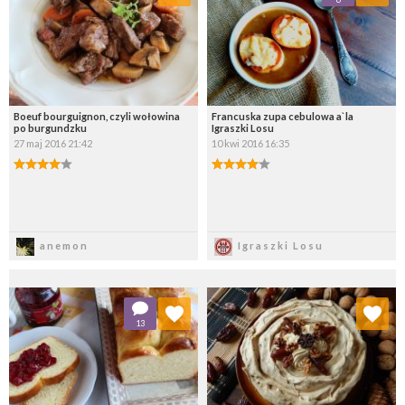
Wybierz listę:
Wybierz listę:
Boeuf bourguignon, czyli wołowina
Francuska zupa cebulowa a`la
po burgundzku
Igraszki Losu
27 maj 2016 21:42
10 kwi 2016 16:35
Zapisz
Zapisz
anemon
Igraszki Losu
Dodaj do ulubionych
Dodaj do ulubionych
13
Wybierz listę:
Wybierz listę: