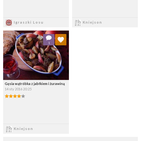
Zapisz
Zapisz
Igraszki Losu
Kniejson
Dodaj do ulubionych
1
Wybierz listę:
Gęsia wątróbka z jabłkiem i żurawiną
14 sty 2016 20:25
Zapisz
Kniejson