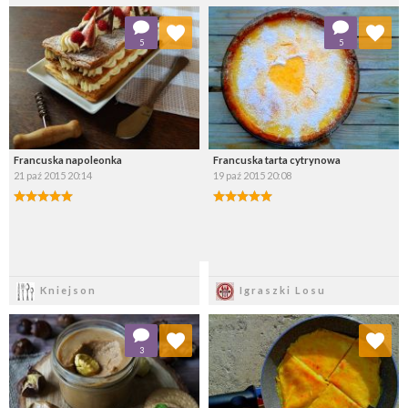
Dodaj do ulubionych
Dodaj do ulubionych
5
5
Wybierz listę:
Wybierz listę:
Francuska napoleonka
Francuska tarta cytrynowa
21 paź 2015 20:14
19 paź 2015 20:08
Zapisz
Zapisz
Kniejson
Igraszki Losu
Dodaj do ulubionych
Dodaj do ulubionych
3
Wybierz listę:
Wybierz listę: