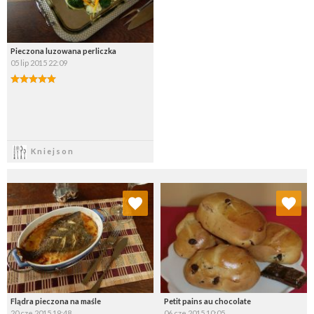
Pieczona luzowana perliczka
05 lip 2015 22:09
Zapisz
Kniejson
Dodaj do ulubionych
Dodaj do ulubionych
Wybierz listę:
Wybierz listę:
Flądra pieczona na maśle
Petit pains au chocolate
20 cze 2015 19:48
06 cze 2015 10:05