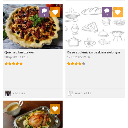
Dodaj do ulubionych
Dodaj do ulubionych
4
2
Wybierz listę:
Wybierz listę:
Quiche z kurczakiem
Kisze z cukinią i groszkiem zielonym
18 lip 2015 11:13
17 lip 2015 19:09
Zapisz
Zapisz
kloruś
marietta
Dodaj do ulubionych
Wybierz listę: