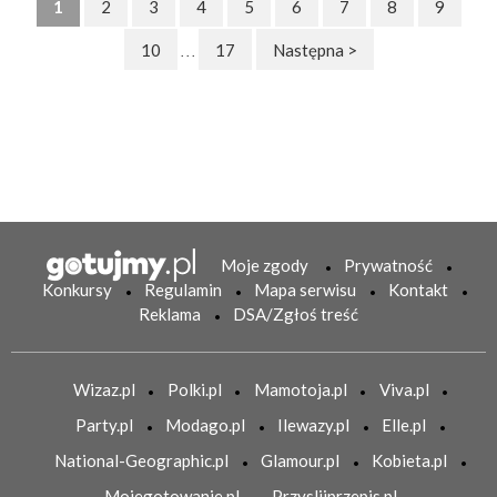
1
2
3
4
5
6
7
8
9
10
17
Następna >
. . .
Moje zgody
Prywatność
Konkursy
Regulamin
Mapa serwisu
Kontakt
Reklama
DSA/Zgłoś treść
Wizaz.pl
Polki.pl
Mamotoja.pl
Viva.pl
Party.pl
Modago.pl
Ilewazy.pl
Elle.pl
National-Geographic.pl
Glamour.pl
Kobieta.pl
Mojegotowanie.pl
Przyslijprzepis.pl