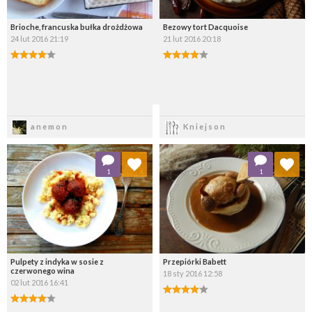
Brioche, francuska bułka drożdżowa
Bezowy tort Dacquoise
24 lut 2016 21:19
21 lut 2016 20:18
Zapisz
Zapisz
anemon
Kniejson
Dodaj do ulubionych
Dodaj do ulubionych
1
1
Wybierz listę:
Wybierz listę:
Pulpety z indyka w sosie z
Przepiórki Babett
czerwonego wina
18 sty 2016 12:58
02 lut 2016 16:41