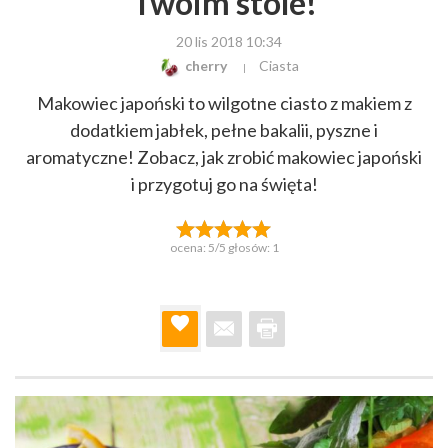
Twoim stole!
20 lis 2018 10:34
cherry
Ciasta
Makowiec japoński to wilgotne ciasto z makiem z
dodatkiem jabłek, pełne bakalii, pyszne i
aromatyczne! Zobacz, jak zrobić makowiec japoński
i przygotuj go na święta!
ocena:
5
/5 głosów:
1