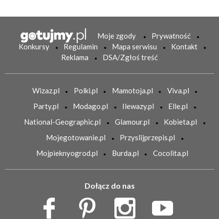
Moje zgody
Prywatność
Konkursy
Regulamin
Mapa serwisu
Kontakt
Reklama
DSA/Zgłoś treść
Wizaz.pl
Polki.pl
Mamotoja.pl
Viva.pl
Party.pl
Modago.pl
Ilewazy.pl
Elle.pl
National-Geographic.pl
Glamour.pl
Kobieta.pl
Mojegotowanie.pl
Przyslijprzepis.pl
Mojpieknyogrod.pl
Burda.pl
Cocolita.pl
Dołącz do nas