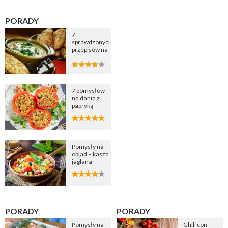
PORADY
7
sprawdzonych
przepisów na
zupę
cebulową
7 pomysłów
na dania z
papryką
Pomysły na
obiad – kasza
jaglana
PORADY
PORADY
Pomysły na
Chili con