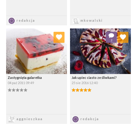
Zapisz
Zapisz
redakcja
mkowalski
Dodaj do ulubionych
Dodaj do ulubionych
2
Wybierz listę:
Wybierz listę:
Zastygnięta galaretka
Jak upiec ciasto ze śliwkami?
04 paź 2011 09:49
25 sie 2016 12:40
0.00/5
5.00/5
Zapisz
Zapisz
aggnieszkaa
redakcja