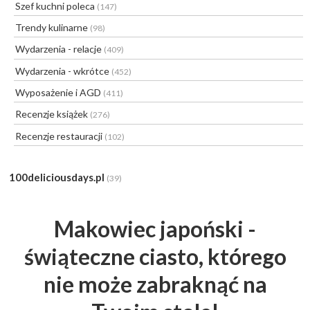
Szef kuchni poleca
(147)
Trendy kulinarne
(98)
Wydarzenia - relacje
(409)
Wydarzenia - wkrótce
(452)
Wyposażenie i AGD
(411)
Recenzje książek
(276)
Recenzje restauracji
(102)
100deliciousdays.pl
(39)
Makowiec japoński -
świąteczne ciasto, którego
nie może zabraknąć na