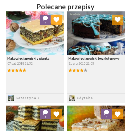
Polecane przepisy
Dodaj do ulubionych
Dodaj do ulubionych
1
Wybierz listę:
Wybierz listę:
Makowiec japoński z pianką
Makowiec japoński bezglutenowy
07 paź 2018 21:32
31 gru 2015 21:03
Zapisz
Zapisz
Katarzyna J.
edytaha
Dodaj do ulubionych
Dodaj do ulubionych
4
3
Wybierz listę:
Wybierz listę: