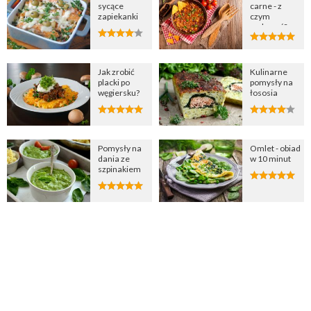
sycące
carne - z
zapiekanki
czym
podawać?
Jak zrobić
Kulinarne
placki po
pomysły na
węgiersku?
łososia
Pomysły na
Omlet - obiad
dania ze
w 10 minut
szpinakiem