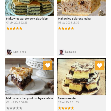
Makowiec warstwowy z jabłkiem
Makowiec z białego maku
04 sty 2018 22:21
04 sty 2018 18:32
Zapisz
Zapisz
Mniam1
jaga85
Dodaj do ulubionych
Dodaj do ulubionych
Wybierz listę:
Wybierz listę:
Makowiec z bezą na kruchym cieście
Seromakowiec
04 paź 2018 09:48
23 lut 2018 21:35