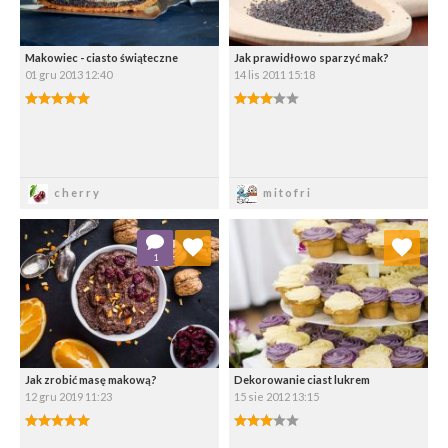
Makowiec - ciasto świąteczne
Jak prawidłowo sparzyć mak?
01 gru 2013 12:40
14 lis 2011 15:18
5.00/5
3.00/5
Zapisz
Zapisz
cherry
mitofri
Dodaj do ulubionych
Dodaj do ulubionych
1
Wybierz listę:
Wybierz listę:
Jak zrobić masę makową?
Dekorowanie ciast lukrem
12 gru 2019 11:23
15 sie 2012 13:15
5.00/5
3.00/5