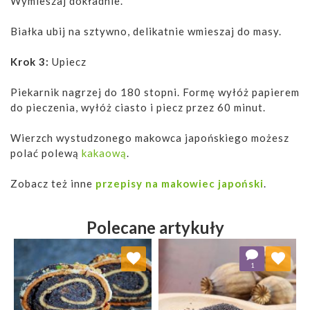
Wymieszaj dokładnie.
Białka ubij na sztywno, delikatnie wmieszaj do masy.
Krok 3:
Upiecz
Piekarnik nagrzej do 180 stopni. Formę wyłóż papierem
do pieczenia, wyłóż ciasto i piecz przez 60 minut.
Wierzch wystudzonego makowca japońskiego możesz
polać polewą
kakaową
.
Zobacz też inne
przepisy na makowiec japoński
.
Polecane artykuły
Dodaj do ulubionych
Dodaj do ulubionych
1
Wybierz listę:
Wybierz listę: