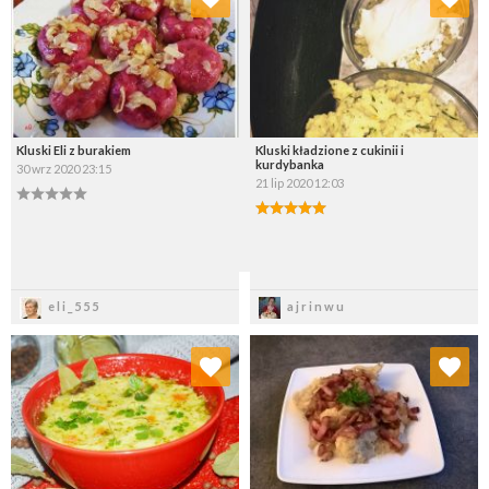
Wybierz listę:
Wybierz listę:
Kluski Eli z burakiem
Kluski kładzione z cukinii i
kurdybanka
30 wrz 2020 23:15
21 lip 2020 12:03
Zapisz
Zapisz
eli_555
ajrinwu
Dodaj do ulubionych
Dodaj do ulubionych
Wybierz listę:
Wybierz listę: