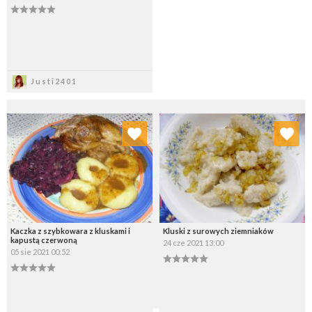
Zapisz
Justi2401
Dodaj do ulubionych
Dodaj do ulubionych
Wybierz listę:
Wybierz listę:
Kaczka z szybkowara z kluskami i
Kluski z surowych ziemniaków
kapustą czerwoną
24 cze 2021 13:00
05 sie 2021 00:52