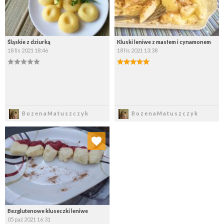
Śląskie z dziurką
Kluski leniwe z masłem i cynamonem
18 lis 2021 18:46
18 lis 2021 13:38
Zapisz
Zapisz
BozenaMatuszczyk
BozenaMatuszczyk
Dodaj do ulubionych
Wybierz listę:
Bezglutenowe kluseczki leniwe
05 paź 2021 16:31