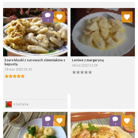
Dodaj do ulubionych
Dodaj do ulubionych
1
Wybierz listę:
Wybierz listę:
Szare kluski z surowych ziemniaków z
Leniwe z margaryną
kapustą
06 lut 2022 13:09
24 mar 2022 01:45
Zapisz
Zapisz
ziutula
Dodaj do ulubionych
Dodaj do ulubionych
2
1
Wybierz listę:
Wybierz listę: