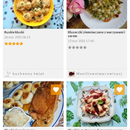
Ruskie kluski
Kluseczki ziemniaczane z warzywami i
serem
26 mar 2021 06:13
15 mar 2021 17:40
Zapisz
Zapisz
kuchenny świat
WanilioweImprowizacj
Dodaj do ulubionych
Dodaj do ulubionych
Wybierz listę:
Wybierz listę: