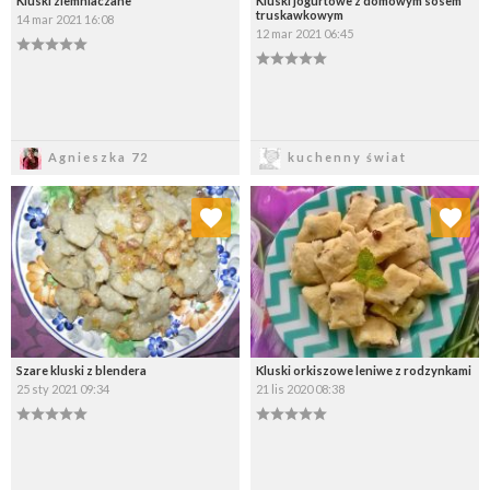
Kluski ziemniaczane
Kluski jogurtowe z domowym sosem
truskawkowym
14 mar 2021 16:08
12 mar 2021 06:45
Zapisz
Zapisz
Agnieszka 72
kuchenny świat
Dodaj do ulubionych
Dodaj do ulubionych
Wybierz listę:
Wybierz listę:
Szare kluski z blendera
Kluski orkiszowe leniwe z rodzynkami
25 sty 2021 09:34
21 lis 2020 08:38