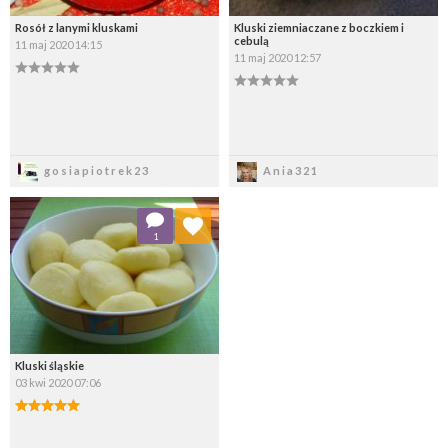
Rosół z lanymi kluskami
Kluski ziemniaczane z boczkiem i
cebulą
11 maj 2020 14:15
11 maj 2020 12:57
Zapisz
Zapisz
gosiapiotrek23
Ania321
Dodaj do ulubionych
1
Wybierz listę:
Kluski śląskie
03 kwi 2020 07:06