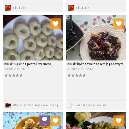
Zapisz
Zapisz
ziutula
ziutula
Dodaj do ulubionych
Dodaj do ulubionych
Wybierz listę:
Wybierz listę:
Kluski śląskie z pesto i rzeżuchą
Kluski kokosowe z sosem jagodowym
15 kwi 2021 10:32
31 mar 2021 22:13
Zapisz
Zapisz
WanilioweImprowizacj
kuchenny świat
Dodaj do ulubionych
Dodaj do ulubionych
1
Wybierz listę:
Wybierz listę: