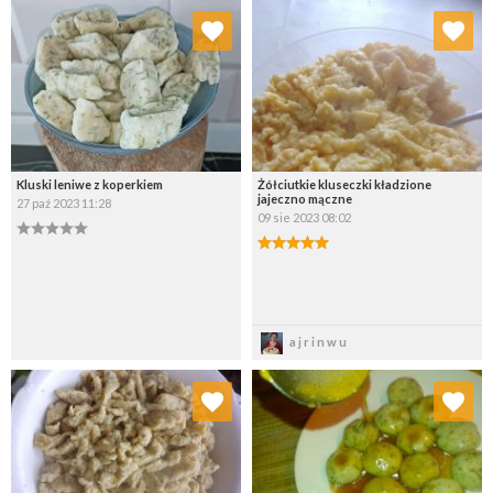
Dodaj do ulubionych
Dodaj do ulubionych
Wybierz listę:
Wybierz listę:
Kluski leniwe z koperkiem
Żółciutkie kluseczki kładzione
jajeczno mączne
27 paź 2023 11:28
09 sie 2023 08:02
Zapisz
Zapisz
ajrinwu
Dodaj do ulubionych
Dodaj do ulubionych
Wybierz listę:
Wybierz listę: