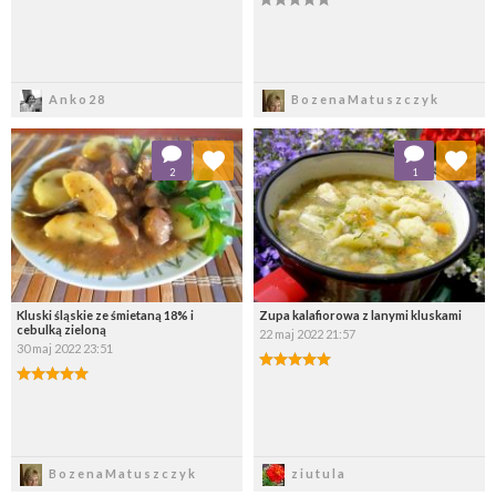
Zapisz
Zapisz
Anko28
BozenaMatuszczyk
Dodaj do ulubionych
Dodaj do ulubionych
2
1
Wybierz listę:
Wybierz listę:
Kluski śląskie ze śmietaną 18% i
Zupa kalafiorowa z lanymi kluskami
cebulką zieloną
22 maj 2022 21:57
30 maj 2022 23:51
Zapisz
Zapisz
BozenaMatuszczyk
ziutula