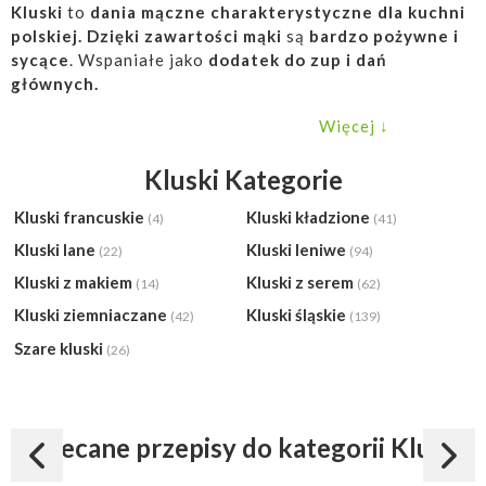
Kluski
to
dania mączne charakterystyczne dla kuchni
polskiej.
Dzięki zawartości mąki
są
bardzo pożywne i
sycące
. Wspaniałe jako
dodatek do zup i dań
głównych.
Więcej ↓
Należy
gotować je w dużej ilości wody,
zawsze wkładać
na wrzątek i pilnować, by nie wykipiały. Wyróżniamy
Kluski Kategorie
wiele rodzajów tego
mącznego
i sycącego przysmaku
,
który nie ma sobie równych obok
pierogów
, uszek i
Kluski francuskie
Kluski kładzione
(4)
(41)
knedli.
Kluski lane
Kluski leniwe
(22)
(94)
Zacierk
i, które z pewnością pamiętamy z dzieciństwa
Kluski z makiem
Kluski z serem
(14)
(62)
mogą być
siekane, skubane lub tarte
. Najlepiej smakują
Kluski ziemniaczane
Kluski śląskie
(42)
(139)
z pełnowartościowym masłem lub sosem mięsnym.
Szare kluski
(26)
Kluski kładzione
,
kluski lane
,
kopytka
z dodatkiem
mięsa i warzyw to doskonały pomysł na danie głównie.
Kluski śląskie z sosem
uwielbia chyba każdy z nas! Nie
Polecane przepisy do kategorii Kluski
możemy zapominać także o cudownych
kluskach na
parze
, serwowanych na słodko - w towarzystwie