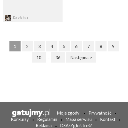
Zapisz
Zgobisz
1
2
3
4
5
6
7
8
9
10
36
Następna >
. . .
Moje zgody
Prywatność
Konkursy
Regulamin
Mapa serwisu
Kontakt
Reklama
DSA/Zgłoś treść