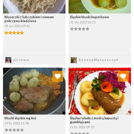
Kluseczki z lubczykiem i siewem
Śląskie kluski koperkowe
pokrzywy kładzione
31 sty 2023 16:13
09 sie 2023 07:41
Zapisz
Zapisz
ajrinwu
BozenaMatuszczyk
Dodaj do ulubionych
Dodaj do ulubionych
Wybierz listę:
Wybierz listę:
Kluski śląskie wg Ani
Śląska rolada z modrą kapustą i
gumiklyjzami
19 lis 2022 11:58
16 lis 2022 09:33