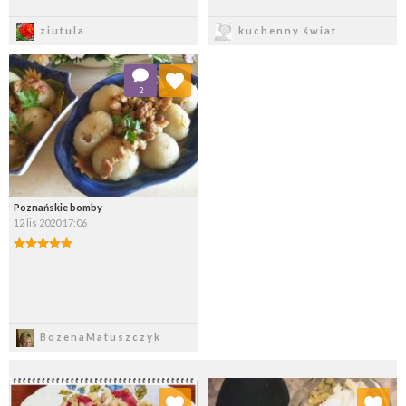
Zapisz
Zapisz
ziutula
kuchenny świat
Dodaj do ulubionych
2
Wybierz listę:
Poznańskie bomby
12 lis 2020 17:06
Zapisz
BozenaMatuszczyk
Dodaj do ulubionych
Dodaj do ulubionych