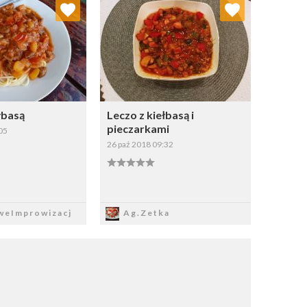
j do ulubionych
Dodaj do ulubionych
Wybierz listę:
Wybierz listę:
łbasą
Leczo z kiełbasą i
pieczarkami
05
26 paź 2018 09:32
apisz
Zapisz
weImprowizacj
Ag.Zetka