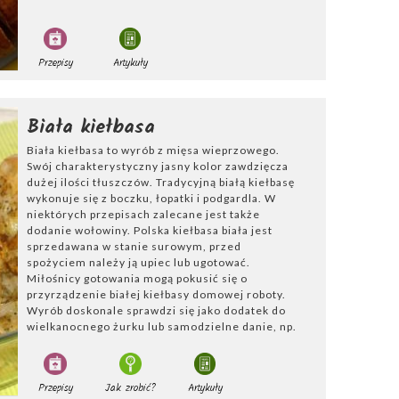
Przepisy
Artykuły
Biała kiełbasa
Biała kiełbasa to wyrób z mięsa wieprzowego.
Swój charakterystyczny jasny kolor zawdzięcza
dużej ilości tłuszczów. Tradycyjną białą kiełbasę
wykonuje się z boczku, łopatki i podgardla. W
niektórych przepisach zalecane jest także
dodanie wołowiny. Polska kiełbasa biała jest
sprzedawana w stanie surowym, przed
spożyciem należy ją upiec lub ugotować.
Miłośnicy gotowania mogą pokusić się o
przyrządzenie białej kiełbasy domowej roboty.
Wyrób doskonale sprawdzi się jako dodatek do
wielkanocnego żurku lub samodzielne danie, np.
kiełbasa pieczona.
Przepisy
Jak zrobić?
Artykuły