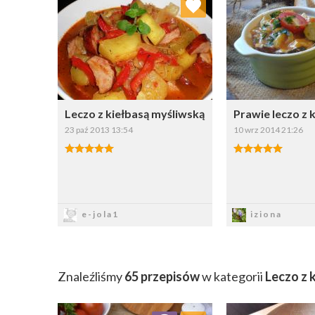
Wybierz listę:
W
Leczo z kiełbasą myśliwską
Prawie leczo z 
23 paź 2013 13:54
10 wrz 2014 21:26
Zapisz
Zapi
e-jola1
iziona
Znaleźliśmy
65 przepisów
w kategorii
Leczo z 