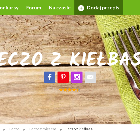
onkursy
Forum
Na czasie
Dodaj przepis
ECZO Z KIEŁBA
Leczo
Leczo z mięsem
Leczo z kiełbasą