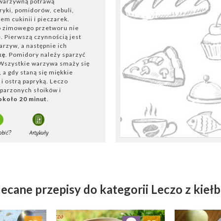
 warzywną potrawą
ryki, pomidorów, cebuli,
em cukinii i pieczarek.
o zimowego przetworu nie
. Pierwszą czynnością jest
rzyw, a następnie ich
kę
. Pomidory należy sparzyć
 Wszystkie warzywa smaży się
, a gdy staną się miękkie
 i ostrą papryką. Leczo
yparzonych słoików i
 około 20 minut
.
obić?
Artykuły
ecane przepisy do kategorii Leczo z kieł
 ulubionych
Dodaj do ulubionych
Doda