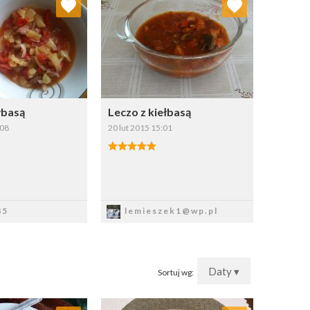
Wybierz listę:
Wybierz listę:
łbasą
Leczo z kiełbasą
:08
20 lut 2015 15:01
apisz
Zapisz
85
lemieszek1@wp.pl
Daty ▾
Sortuj wg: