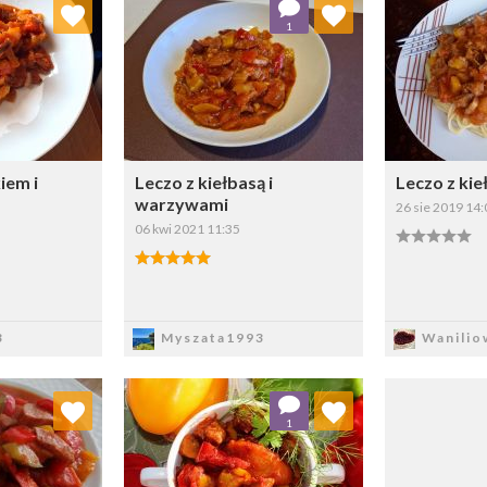
 ulubionych
Dodaj do ulubionych
Doda
1
ybierz listę:
Wybierz listę:
iem i
Leczo z kiełbasą i
Leczo z kie
warzywami
26 sie 2019 14:
06 kwi 2021 11:35
sz
Zapisz
Z
3
Myszata1993
Wanilio
 ulubionych
Dodaj do ulubionych
1
ybierz listę:
Wybierz listę: