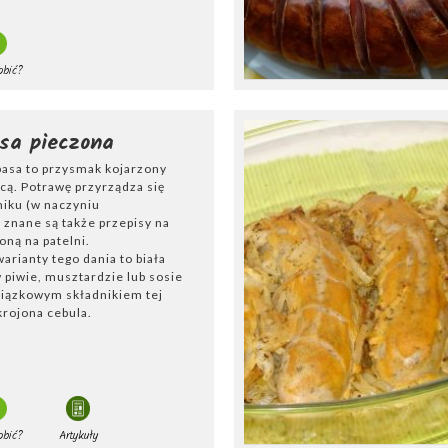
obić?
asa pieczona
łbasa to przysmak kojarzony
cą. Potrawę przyrządza się
niku (w naczyniu
 znane są także przepisy na
oną na patelni.
arianty tego dania to biała
 piwie, musztardzie lub sosie
ązkowym składnikiem tej
krojona cebula.
obić?
Artykuły