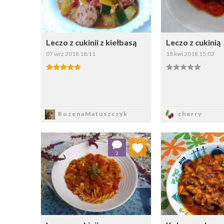
Leczo z cukinii z kiełbasą
Leczo z cukinią
07 wrz 2018 18:11
18 kwi 2018 15:02
Zapisz
Zapi
BozenaMatuszczyk
cherry
Dodaj do ulubionych
Dodaj do
2
Wybierz listę:
W