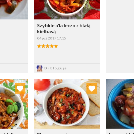
Szybkie a'la leczo z białą
kiełbasą
04 paź 2017 17:15
sz
Zapisz
Di bloguje
 ulubionych
Dodaj do ulubionych
Doda
ybierz listę:
Wybierz listę: