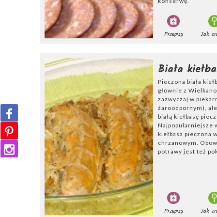
konserwę.
Przepisy
Jak zr
Biała kiełb
Pieczona biała kie
głównie z Wielkano
zazwyczaj w piekar
żaroodpornym), ale
białą kiełbasę piecz
Najpopularniejsze w
kiełbasa pieczona w
chrzanowym. Obowi
potrawy jest też po
Przepisy
Jak zr