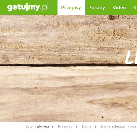
Przepisy
Porady
Video
K
L
Strona główna
Przepisy
Dania
Dania jednogarnkowe