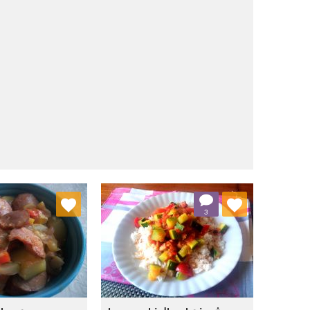
j do ulubionych
Dodaj do ulubionych
3
Wybierz listę:
Wybierz listę: