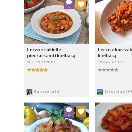
Dodaj do ulubionych
Dodaj do
6
Wybierz listę:
W
Leczo z cukinii z
Leczo z kurczak
pieczarkami i kiełbasą
kiełbasą
30 sie 2021 20:01
10 kwi 2021 16:50
Zapisz
Zapi
Babeczka35
Myszata199
Dodaj do ulubionych
Dodaj do
3
Wybierz listę:
W