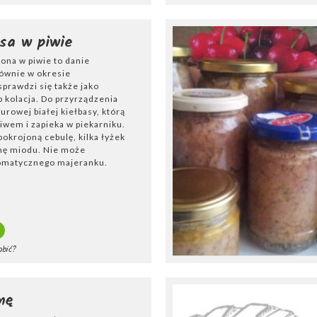
asa w piwie
zona w piwie to danie
ównie w okresie
prawdzi się także jako
b kolacja. Do przyrządzenia
urowej białej kiełbasy, którą
iwem i zapieka w piekarniku.
okrojoną cebulę, kilka łyżek
nę miodu. Nie może
romatycznego majeranku.
obić?
mę