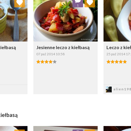
1
ybierz listę:
Wybierz listę:
kiełbasą
Jesienne leczo z kiełbasą
Leczo z kie
07 paź 2014 10:58
25 paź 2014 17
sz
Zapisz
Z
alien19
kiełbasą