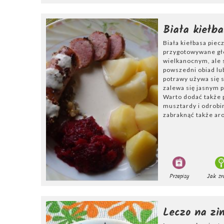
Biała kiełb
Biała kiełbasa piec
przygotowywane gł
wielkanocnym, ale s
powszedni obiad lu
potrawy używa się s
zalewa się jasnym p
Warto dodać także p
musztardy i odrobi
zabraknąć także a
Przepisy
Jak zr
Leczo na zi