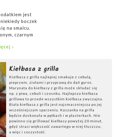
dodatkiem jest
, niekiedy boczek
ię na smalcu.
elonym, czarnym
zowym
.
ęcej ↓
Kiełbasa z grilla
Kiełbasa z grilla najlepiej smakuje z cebulą,
pieprzem, ziołami i przyprawą do dań gyros.
Marynata do kiełbasy z grilla może składać się
np. z piwa, cebuli i czosnku. Najlepsza kiełbasa
grillowa to przede wszystkim kiełbasa zwyczajna.
Biała kiełbasa z grilla jest najsmaczniejsza po jej
wcześniejszym sparzeniu. Kaszanka na grilla
będzie doskonała w pętkach i w plasterkach. Nie
powinno się grillować kiełbasy powyżej 20 minut,
gdyż straci większość zawartego w niej tłuszczu,
a więc i soczystość.