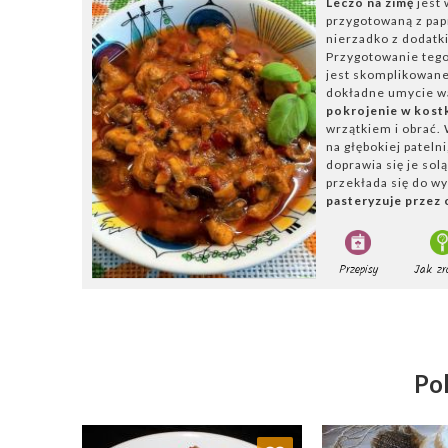
Leczo na zimę
jest
przygotowaną z pap
nierzadko z dodatki
Przygotowanie teg
jest skomplikowane
dokładne umycie wa
pokrojenie w kost
wrzątkiem i obrać.
na głębokiej patelni
doprawia się je solą
przekłada się do w
pasteryzuje przez
Przepisy
Jak zr
Pol
Dodaj do ulubionych
Dodaj do