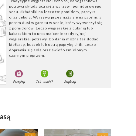
Tradycyjne węgierskie leczo to jednogarnkowa
potrawa składająca się z warzyw i pomidorowego
sosu. Składniki na leczo to: pomidory, papryka
oraz cebula. Warzywa przesmaża się na patelni, a
potem dusi w garnku w sosie, który wytworzył się
z pomidorów. Leczo węgierskie z cukinią lub
kabaczkiem to urozmaicenie tradycyjnej
węgierskiej potrawy. Do dania można też dodać
kiełbasę, boczek lub ostrą paprykę chili. Leczo
doprawia się solą oraz świeżo zmielonym
czarnym pieprzem.
Przepisy
Jak zrobić?
Artykuły
basą
j do ulubionych
Dodaj do ulubionych