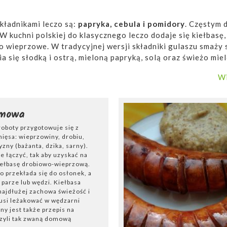
ładnikami leczo są:
papryka, cebula i pomidory
. Częstym 
 W kuchni polskiej do klasycznego leczo dodaje się kiełbasę
o wieprzowe. W tradycyjnej wersji składniki gulaszu smaży s
 się słodką i ostrą, mieloną papryką, solą oraz świeżo mi
 doskonale smakuje podawane
z pieczywem białym lub ra
Wi
omowa
oboty przygotowuje się z
ięsa: wieprzowiny, drobiu,
zny (bażanta, dzika, sarny).
 łączyć, tak aby uzyskać na
iełbasę drobiowo-wieprzową.
 przekłada się do osłonek, a
 parze lub wędzi. Kiełbasa
ajdłużej zachowa świeżość i
usi leżakować w wędzarni
any jest także przepis na
czyli tak zwaną domową