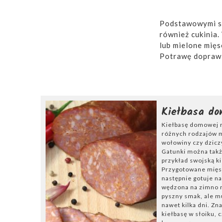
Podstawowymi sk
również cukinia.
lub mielone mięs
Potrawę doprawia
pieprzem. Leczo
Kiełbasa d
Kiełbasę domowej r
różnych rodzajów m
wołowiny czy dziczy
Gatunki można także
przykład swojską k
Przygotowane mięso
następnie gotuje na
wędzona na zimno n
pyszny smak, ale m
nawet kilka dni. Zn
kiełbasę w słoiku, 