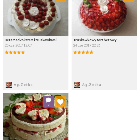
Wybierz listę:
Wybierz listę:
Beza z advokatem i truskawkami
Truskawkowy tort bezowy
25 cze 2017 12:07
24 cze 2017 22:26
Zapisz
Zapisz
Ag.Zetka
Ag.Zetka
Dodaj do ulubionych
7
Wybierz listę: