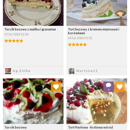
Torcik bezowy z malibu i granatem
Tort bezowy z kremem miętowym i
borówkami
15 lut 2018 12:06
14 lut 2018 10:32
Zapisz
Zapisz
Ag.Zetka
Martyna12
Dodaj do ulubionych
Dodaj do ulubionych
4
Wybierz listę:
Wybierz listę:
Torcik bezowy
Tort Pavlowa - królowa wśród