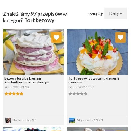
Znaleźliśmy
97 przepisów
w
Daty ▾
Sortuj wg:
kategorii
Tort bezowy
Dodaj do ulubionych
Dodaj do ulubionych
Wybierz listę:
Wybierz listę:
Bezowy torcik z kremem
Tort bezowy z owocami, kremem i
śmietankowo-porzeczkowym
owocami
20 lut 2023 21:28
06 cze 2021 18:37
Zapisz
Zapisz
Babeczka35
Myszata1993
Dodaj do ulubionych
Dodaj do ulubionych