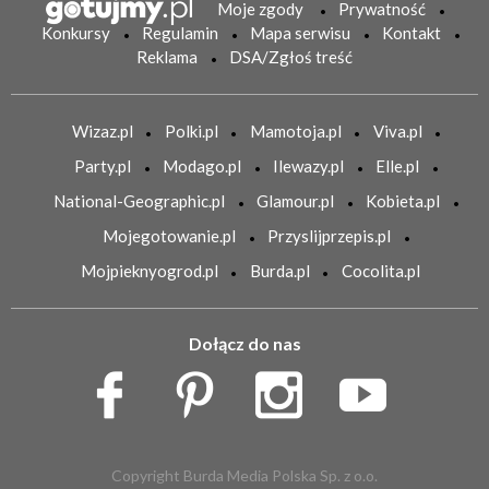
Moje zgody
Prywatność
Konkursy
Regulamin
Mapa serwisu
Kontakt
Reklama
DSA/Zgłoś treść
Wizaz.pl
Polki.pl
Mamotoja.pl
Viva.pl
Party.pl
Modago.pl
Ilewazy.pl
Elle.pl
National-Geographic.pl
Glamour.pl
Kobieta.pl
Mojegotowanie.pl
Przyslijprzepis.pl
Mojpieknyogrod.pl
Burda.pl
Cocolita.pl
Dołącz do nas
Copyright Burda Media Polska Sp. z o.o.