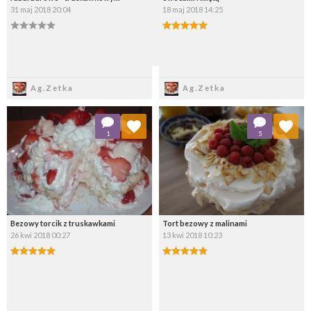
31 maj 2018 20:04
18 maj 2018 14:25
Zapisz
Zapisz
Ag.Zetka
Ag.Zetka
Dodaj do ulubionych
Dodaj do ulubionych
1
5
Wybierz listę:
Wybierz listę:
Bezowy torcik z truskawkami
Tort bezowy z malinami
26 kwi 2018 00:27
13 kwi 2018 10:23