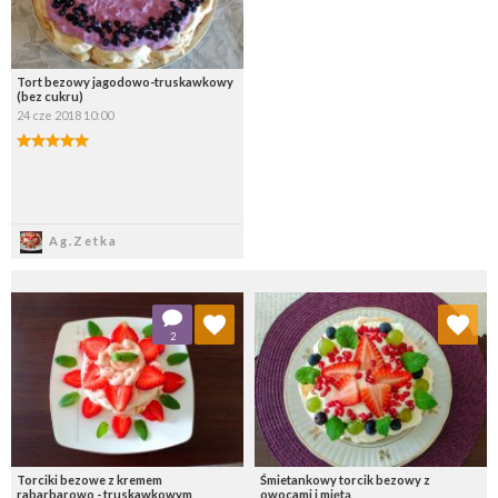
Tort bezowy jagodowo-truskawkowy
(bez cukru)
24 cze 2018 10:00
Zapisz
Ag.Zetka
Dodaj do ulubionych
Dodaj do ulubionych
2
Wybierz listę:
Wybierz listę:
Torciki bezowe z kremem
Śmietankowy torcik bezowy z
rabarbarowo - truskawkowym
owocami i miętą