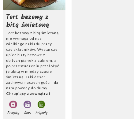
też mieć ciekawe kształty,
np. samochodu lub lalki.
Tort bezowy z
bitą śmietaną
Tort bezowy z bitą śmietaną
nie wymaga od nas
wielkiego nakładu pracy,
czy składników. Wystarczy
upiec blaty bezowe z
ubitych pianek z cukrem, a
po przestudzeniu przełożyć
je ubitą w między czasie
śmietaną. Taki deser
zachwyci naszych gości i da
nam powody do dumy.
Chrupiący z zewnątrz i
lekko ciągnący w środku
smakuje po prosu
wspaniale. Tort bezowy z
Przepisy
Video
Artykuły
bitą śmietaną możemy
podać dodatkowo z
owocami- truskawkami,
malinami, czy jagodami.