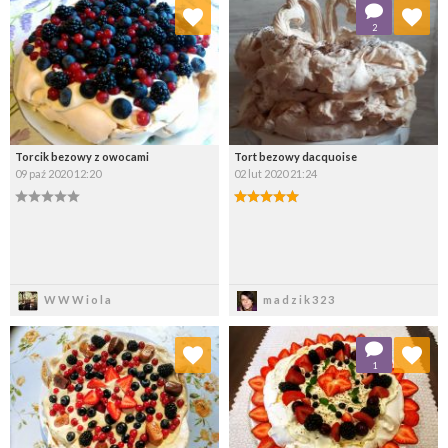
2
Wybierz listę:
Wybierz listę:
Torcik bezowy z owocami
Tort bezowy dacquoise
09 paź 2020 12:20
02 lut 2020 21:24
Zapisz
Zapisz
WWWiola
madzik323
Dodaj do ulubionych
Dodaj do ulubionych
1
Wybierz listę:
Wybierz listę: