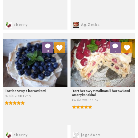
Zapisz
Zapisz
cherry
Ag.Zetka
Dodaj do ulubionych
Dodaj do ulubionych
3
2
Wybierz listę:
Wybierz listę:
Tort bezowy z borówkami
Tort bezowy z malinami i borówkami
amerykańskimi
09 sie 2018 12:15
06 sie 2018 11:57
Zapisz
Zapisz
cherry
jagoda59