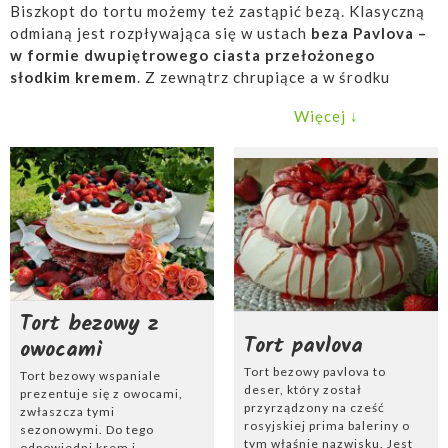
Biszkopt do tortu możemy też zastąpić bezą. Klasyczną
odmianą jest rozpływająca się w ustach
beza Pavlova –
w formie dwupiętrowego ciasta przełożonego
słodkim kremem
. Z zewnątrz chrupiące a w środku
puszyste piankowe wnętrze bezy, doskonale komponuje
Więcej ↓
się z serkiem mascarpone oraz w wydaniu francuskiego
dakłas (Dacquoise)– wypełnione masą śmietanową,
orzechami i daktylami.
Tort bezowy z
Tort pavlova
owocami
Tort bezowy pavlova to
Tort bezowy wspaniale
deser, który został
prezentuje się z owocami,
przyrządzony na cześć
zwłaszcza tymi
rosyjskiej prima baleriny o
sezonowymi. Do tego
tym właśnie nazwisku. Jest
odpowiedni krem i