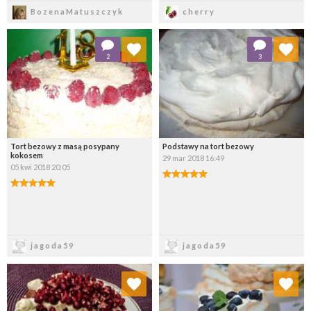
Zapisz
Zapisz
BozenaMatuszczyk
cherry
Dodaj do ulubionych
Dodaj do ulubionych
2
3
Wybierz listę:
Wybierz listę:
Tort bezowy z masą posypany
Podstawy na tort bezowy
kokosem
29 mar 2018 16:49
05 kwi 2018 20:05
Zapisz
Zapisz
jagoda59
jagoda59
Dodaj do ulubionych
Dodaj do ulubionych
Wybierz listę:
Wybierz listę: