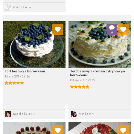
Zapisz
dorota w
Dodaj do ulubionych
Dodaj do ulubionych
6
Wybierz listę:
Wybierz listę:
Tort bezowy z borówkami
Tort bezowy z kremem cytrynowym i
borówkami
16 sie 2017 19:16
08 sie 2017 22:27
Zapisz
Zapisz
madzik323
Mniam1
Dodaj do ulubionych
Dodaj do ulubionych