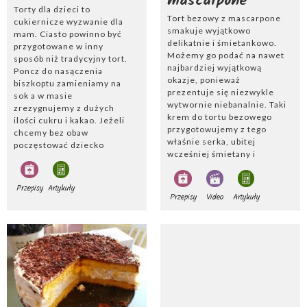
mascarpone
Torty dla dzieci to
Tort bezowy z mascarpone
cukiernicze wyzwanie dla
smakuje wyjątkowo
mam. Ciasto powinno być
delikatnie i śmietankowo.
przygotowane w inny
Możemy go podać na nawet
sposób niż tradycyjny tort.
najbardziej wyjątkową
Poncz do nasączenia
okazje, ponieważ
biszkoptu zamieniamy na
prezentuje się niezwykle
sok a w masie
wytwornie niebanalnie. Taki
zrezygnujemy z dużych
krem do tortu bezowego
ilości cukru i kakao. Jeżeli
przygotowujemy z tego
chcemy bez obaw
właśnie serka, ubitej
poczęstować dziecko
wcześniej śmietany i
kawałkiem tortu z okazji
rozpuszczonej wcześniej
pierwszych urodzin lub
żelatyny. Wszystkie
komunii, zdecydujmy się na
Przepisy
Artykuły
składniki dokładnie ale
naturalne receptury, np.
Przepisy
Video
Artykuły
delikatnie mieszamy i
przełóżmy biszkoptowe
wykładamy na ciasto.
warstwy masą budyniową.
Świetnie będzie
Cukierniczym trendem
prezentował się tort
stały się torty inspirowane
bezowy z mascarpone i
postaciami z bajek.
truskawkami lub malinami.
Cukrowe figurki mogą być
ustawione na torcie lub
namalowane na jego
powierzchni. Torty mogą