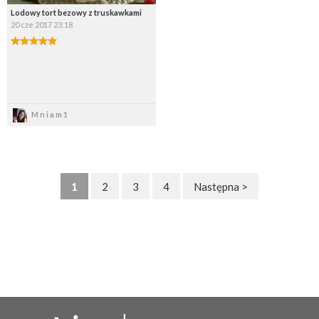
Lodowy tort bezowy z truskawkami
20 cze 2017 23:18
Zapisz
Mniam1
1
2
3
4
Następna >