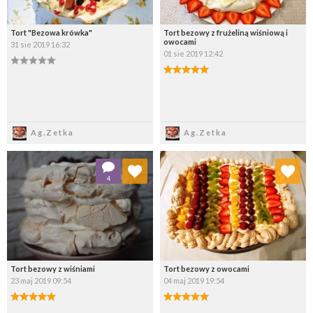
Tort "Bezowa krówka"
Tort bezowy z frużeliną wiśniową i
owocami
31 sie 2019 16:32
01 sie 2019 12:42
Zapisz
Zapisz
Ag.Zetka
Ag.Zetka
Dodaj do ulubionych
Dodaj do ulubionych
4
Wybierz listę:
Wybierz listę:
Tort bezowy z wiśniami
Tort bezowy z owocami
23 maj 2019 09:54
04 maj 2019 19:54