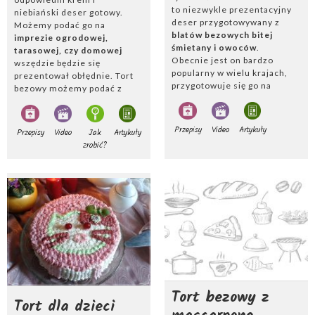
to niezwykle prezentacyjny
niebiański deser gotowy.
deser przygotowywany z
Możemy podać go na
blatów bezowych bitej
imprezie ogrodowej,
śmietany i owoców
.
tarasowej, czy domowej
Obecnie jest on bardzo
wszędzie będzie się
popularny w wielu krajach,
prezentował obłędnie. Tort
przygotowuje się go na
bezowy możemy podać z
różnorodne uroczystości.
truskawkami, malinami,
Tort pavlova możemy
żurawiną, jagodami, czy
przygotować z mascarpone
wiśniami. Oczywiście każde
Przepisy
Video
Artykuły
Przepisy
Video
Jak
Artykuły
oraz truskawkami lub
inne owoce również
zrobić?
innymi owocami.
sprawdzą się znakomicie.
Tort bezowy z
Tort dla dzieci