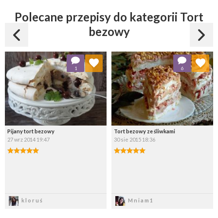
Polecane przepisy do kategorii Tort
bezowy
Dodaj do ulubionych
Dodaj do ulubionych
1
6
Wybierz listę:
Wybierz listę:
Pijany tort bezowy
Tort bezowy ze śliwkami
27 wrz 2014 19:47
30 sie 2015 18:36
Zapisz
Zapisz
kloruś
Mniam1