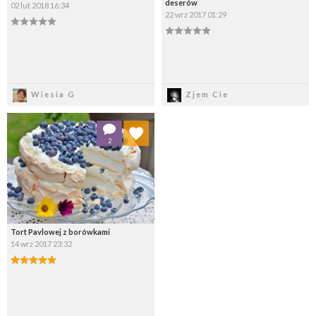
deserów
02 lut 2018 16:34
22 wrz 2017 01:29
Zapisz
Zapisz
Wiesia G
Zjem Cie
Dodaj do ulubionych
2
Wybierz listę:
Tort Pavlowej z borówkami
14 wrz 2017 23:32