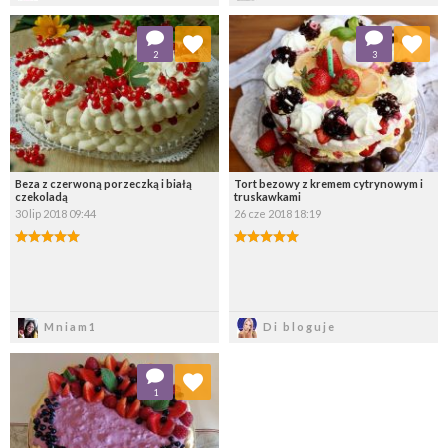
Dodaj do ulubionych
Dodaj do ulubionych
2
3
Wybierz listę:
Wybierz listę:
Beza z czerwoną porzeczką i białą
Tort bezowy z kremem cytrynowym i
czekoladą
truskawkami
30 lip 2018 09:44
26 cze 2018 18:19
Zapisz
Zapisz
Mniam1
Di bloguje
Dodaj do ulubionych
1
Wybierz listę: