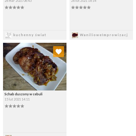
26 mar 2021 06:43
26 lut 2021 18:14
Zapisz
Zapisz
kuchenny świat
WanilioweImprowizacj
Dodaj do ulubionych
Wybierz listę:
Schab duszony w cebuli
15 lut 2021 14:11
Zapisz