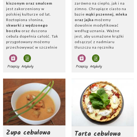
kiszonym oraz smalcem
zarówno na ciepło, jak i na
jest zakorzeniony w
zimno. Chrupiące ciasto na
polskiej kulturze od lat.
bazie
mąki pszennej, mleka
Roztopiona słonina,
oraz jajka
możemy
skwarki z wędzonego
dowolnie modyfikować
boczku
oraz duszona
według uznania. Ważne
cebula dopełnia całość. Tak
jest, aby usmażone krążki
przygotowany możemy
odsączyć z nadmiaru
przechowywać w szczelnie
tłuszczu na ręczniku
zamkniętych słoikach i
papierowym. Najczęściej
serwować jako przystawkę.
podawane są z
dipem
Dodatek
podduszonego
czosnkowym
na bazie
Przepisy
Artykuły
Przepisy
Artykuły
wraz z cebulą jabłka
,
śmietany i cytryną. Idealnie
urozmaici całość.
sprawdzą się na spotkaniach
przy meczu.
Zupa cebulowa
Tarta cebulowa