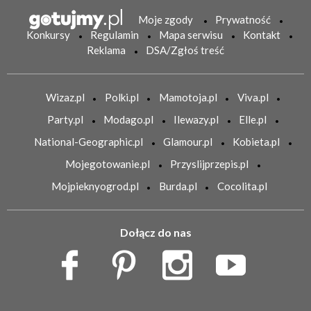
Moje zgody
Prywatność
Konkursy
Regulamin
Mapa serwisu
Kontakt
Reklama
DSA/Zgłoś treść
Wizaz.pl
Polki.pl
Mamotoja.pl
Viva.pl
Party.pl
Modago.pl
Ilewazy.pl
Elle.pl
National-Geographic.pl
Glamour.pl
Kobieta.pl
Mojegotowanie.pl
Przyslijprzepis.pl
Mojpieknyogrod.pl
Burda.pl
Cocolita.pl
Dołącz do nas