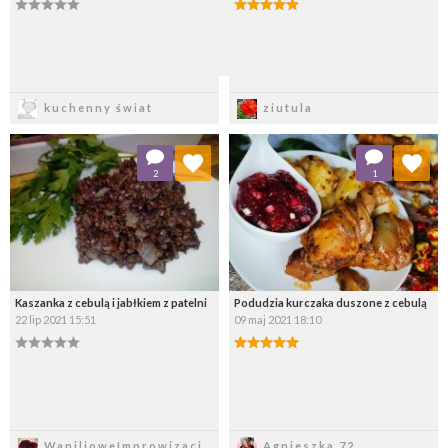
Zapisz
Zapisz
kuchenny świat
ziutula
Dodaj do ulubionych
Dodaj do ulubionych
2
1
Wybierz listę:
Wybierz listę:
Kaszanka z cebulą i jabłkiem z patelni
Podudzia kurczaka duszone z cebulą
22 lip 2021 15:51
09 maj 2021 18:10
Zapisz
Zapisz
WanilioweImprowizacj
Agnieszka 72