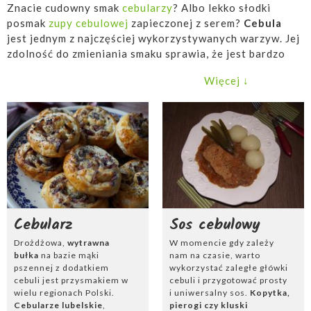
Znacie cudowny smak
cebularzy
? Albo lekko słodki
posmak
zupy cebulowej
zapieczonej z serem?
Cebula
jest jednym z najczęściej wykorzystywanych warzyw. Jej
zdolność do zmieniania smaku sprawia, że jest bardzo
chętnie używana. Jako
dodatek do sałatek
nadaje im
Więcej ↓
cierpkiego, ostrego smaku.
Działa prawie jak sól
,
doprawiając dania takie jak
kotlety mielone czy
gulasze
. Przypalona cebula, wraz ze skórą wrzucana jest
do
rosołu
, aby nadać mu niepowtarzalny smak.
Podczas wieczornego oglądania meczu, warto jest
sięgnąć po
onion rings
— cebulę zanurzoną w cieście i
usmażoną na głębokim tłuszczu w kształcie krążków.
Usmażona cebula idealnie nada się do klusek
albo jako
Cebularz
Sos cebulowy
baza do
sosu
do mięs. Podczas wypiekania chleba i
bułeczek można użyć cebuli, która nada im wyrazisty,
Drożdżowa,
wytrawna
W momencie gdy zależy
słodki smak. Warzywo to, praktycznie samo w sobie
bułka
na bazie mąki
nam na czasie, warto
stanowi danie. Wystarczy
odrobina kiełbasy i
pszennej z dodatkiem
wykorzystać zaległe główki
cebuli jest przysmakiem w
cebuli i przygotować prosty
zeszkolona cebulka
, a możemy cieszyć się smakowitym
wielu regionach Polski.
i uniwersalny sos.
Kopytka,
jedzeniem.
Cebularze lubelskie
,
pierogi czy kluski