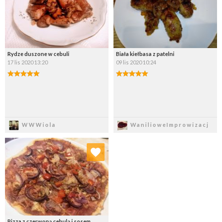
Rydze duszone w cebuli
Biała kiełbasa z patelni
17 lis 2020 13:20
09 lis 2020 10:24
Zapisz
Zapisz
WWWiola
WanilioweImprowizacj
Dodaj do ulubionych
Wybierz listę:
Pizza z czerwoną cebulą i sosem