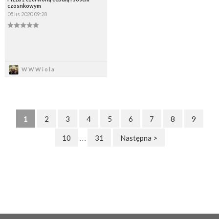
czosnkowym
05 lis 2020 09:28
Zapisz
WWWiola
1
2
3
4
5
6
7
8
9
10
31
Następna >
. . .