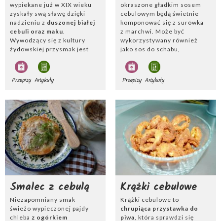
wypiekane już w XIX wieku
okraszone gładkim sosem
Swój ostry smak
cebula
zawdzięcza
silnym substancjom
zyskały swą sławę dzięki
cebulowym będą świetnie
nadzieniu z
duszonej białej
komponować się z surówka
bakteriobójczym i witaminie C
. Przez wieki cebula była
cebuli oraz maku
.
z marchwi. Może być
skutecznym lekiem przeciwko szkorbutowi. Ze względu
Wywodzący się z kultury
wykorzystywany również
na wolne psucie się, mogła być przechowywana na
żydowskiej przysmak jest
jako sos do schabu,
pokładzie statku przez kilka miesięcy, dlatego marynarze
idealny zarówno jako
karkówki czy wołowiny.
często zabierali ją ze sobą w drogę.
przekąska w ciągu dnia, jak i
Blenderem miksujemy
przystawka dla gości. Warto
całość , aby uzyskać gładki
Przepisy
Artykuły
Przepisy
Artykuły
posypać je odrobiną
płyn. Dodatek
gęstej
A Ty, jak wykorzystasz cebulę?
kminku, aby stały się mniej
śmietany 18%
ujednolici i
ciężkostrawne.
zagęści konsystencję.
Smalec z cebulą
Krążki cebulowe
Niezapomniany smak
Krążki cebulowe to
świeżo wypieczonej pajdy
chrupiąca przystawka do
chleba
z ogórkiem
piwa
, która sprawdzi się