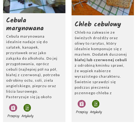
Cebula
Chleb cebulowy
marynowana
Chleb na zakwasie ze
Cebula marynowana
świeżych drożdży oraz
idealnie nadaje się do
oliwy to rarytas, który
sałatek, kanapek,
idealnie komponuje się z
przystawek oraz jako
masłem. Dodatek duszonej
zakąska do alkoholu. Do jej
białej lub czerwonej cebuli
przygotowania, oprócz
z odrobiną kminku sprawi,
cebuli (najlepiej pół na pół,
że wypiek nabierze
białej z czerwoną), potrzeba
wyrazistego charakteru.
odrobiny octu, soli, ziela
Świetnie sprawdzi się
angielskiego, pieprzu oraz
podczas pieczenia
liścia laurowego.
pszennego chleba z
Pasteryzuje się ją około
automatu, do którego
piętnaście minut.
możemy wykorzystać
Marynowana cebula jest
gotową mieszankę
Przepisy
Artykuły
gotowa do zjedzenia po
chlebową
oraz starty
Przepisy
Artykuły
kilku dniach, gdy przyprawy
czosnek. Chleb z cebulą
wraz z octem dobrze się
najczęściej komponowany
przegryzą.
ze
startym serem typu
Gruyere
serwujemy z