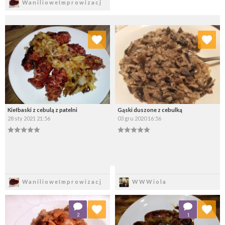
WanilioweImprowizacj
Dodaj do ulubionych
Dodaj do ulubionych
Wybierz listę:
Wybierz listę:
Kiełbaski z cebulą z patelni
Gąski duszone z cebulką
28 sty 2021 21:56
03 gru 2020 16:56
Zapisz
Zapisz
WanilioweImprowizacj
WWWiola
Dodaj do ulubionych
Dodaj do ulubionych
2
1
Wybierz listę:
Wybierz listę: