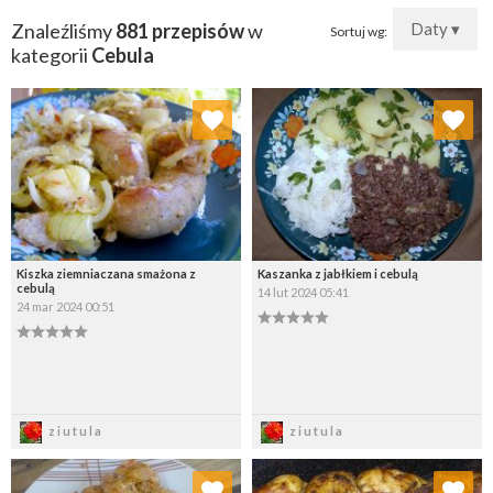
Znaleźliśmy
881 przepisów
w
Daty ▾
Sortuj wg:
kategorii
Cebula
Dodaj do ulubionych
Dodaj do ulubionych
Wybierz listę:
Wybierz listę:
Kiszka ziemniaczana smażona z
Kaszanka z jabłkiem i cebulą
cebulą
14 lut 2024 05:41
24 mar 2024 00:51
Zapisz
Zapisz
ziutula
ziutula
Dodaj do ulubionych
Dodaj do ulubionych