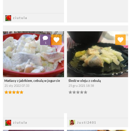
Zapisz
Zapisz
ziutula
Dodaj do ulubionych
Dodaj do ulubionych
1
Wybierz listę:
Wybierz listę:
Matiasy z jabłkiem, cebulą w jogurcie
Śledź w oleju z cebulą
21 sty 2022 07:33
25 gru 2021 18:58
Zapisz
Zapisz
ziutula
Justi2401