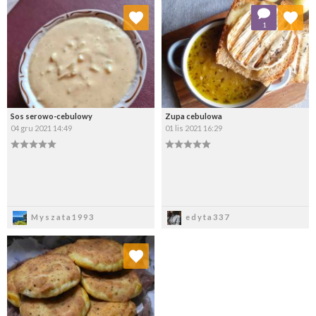
Dodaj do ulubionych
Dodaj do ulubionych
1
Wybierz listę:
Wybierz listę:
Sos serowo-cebulowy
Zupa cebulowa
04 gru 2021 14:49
01 lis 2021 16:29
Zapisz
Zapisz
Myszata1993
edyta337
Dodaj do ulubionych
Wybierz listę: