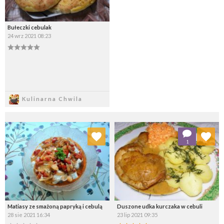
Bułeczki cebulak
24 wrz 2021 08:23
Zapisz
Kulinarna Chwila
Dodaj do ulubionych
Dodaj do ulubionych
1
Wybierz listę:
Wybierz listę:
Matiasy ze smażoną papryką i cebulą
Duszone udka kurczaka w cebuli
28 sie 2021 16:34
23 lip 2021 09:35