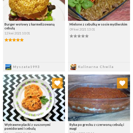
Burger wołowy z karmelizowaną
Mielone z cebulką w sosie myśliwskim
cebulą
09 kwi 2021 13:01
12 kwi 2021 10:01
Zapisz
Zapisz
Myszata1993
Kulinarna Chwila
Dodaj do ulubionych
Dodaj do ulubionych
Wybierz listę:
Wybierz listę:
Wytrawne placki z suszonymi
Ryba po grecku z czerwoną cebulą i
pomidorami i cebulą
magi