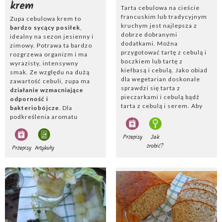
krem
Tarta cebulowa na cieście
francuskim lub tradycyjnym
Zupa cebulowa krem to
kruchym jest najlepsza z
bardzo sycący posiłek
,
dobrze dobranymi
idealny na sezon jesienny i
dodatkami. Można
zimowy. Potrawa ta bardzo
przygotować tartę z cebulą i
rozgrzewa organizm i ma
boczkiem lub tartę z
wyrazisty, intensywny
kiełbasą i cebulą. Jako obiad
smak. Ze względu na dużą
dla wegetarian doskonale
zawartość cebuli, zupa ma
sprawdzi się tarta z
działanie wzmacniające
pieczarkami i cebulą bądź
odporność i
tarta z cebulą i serem. Aby
bakteriobójcze
. Dla
zrobić tartę z
podkreślenia aromatu
karmelizowaną cebulą,
dobrze jest dodać do
należy wcześniej
potrawy białe wytrawne
Przepisy
Jak
podsmażyć pokrojoną w
wino, koniak lub brandy.
zrobić?
Przepisy
Artykuły
pióra cebulę, białą albo
Zupę podaje się tradycyjnie
czerwoną. Dusi się ją na
z chrupiącą bagietką
w
maśle z dodatkiem octu
połowie zanurzoną w daniu
balsamicznego przez
pod warstwą żółtego sera
.
kilkanaście minut.