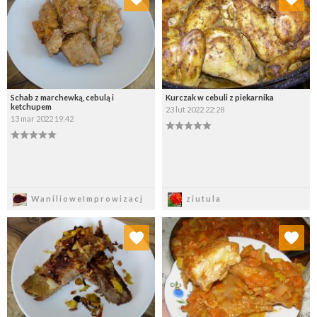
Wybierz listę:
Wybierz listę:
Schab z marchewką, cebulą i
Kurczak w cebuli z piekarnika
ketchupem
23 lut 2022 22:28
13 mar 2022 19:42
Zapisz
Zapisz
WanilioweImprowizacj
ziutula
Dodaj do ulubionych
Dodaj do ulubionych
Wybierz listę:
Wybierz listę: