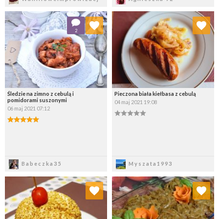
Dodaj do ulubionych
Dodaj do ulubionych
2
Wybierz listę:
Wybierz listę:
Śledzie na zimno z cebulą i
Pieczona biała kiełbasa z cebulą
pomidorami suszonymi
04 maj 2021 19:08
06 maj 2021 07:12
Zapisz
Zapisz
Babeczka35
Myszata1993
Dodaj do ulubionych
Dodaj do ulubionych
Wybierz listę:
Wybierz listę: