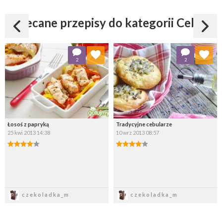
szynka lub białym serem.
Polecane przepisy do kategorii Cebula
Dodaj do ulubionych
Dodaj do ulubionych
2
2
Wybierz listę:
Wybierz listę:
Łosoś z papryką
Tradycyjne cebularze
25 kwi 2013 14:38
10 wrz 2013 08:57
Zapisz
Zapisz
czekoladka_m
czekoladka_m