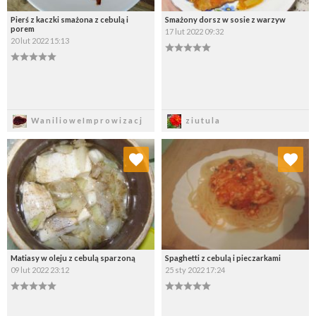
Pierś z kaczki smażona z cebulą i
Smażony dorsz w sosie z warzyw
porem
17 lut 2022 09:32
20 lut 2022 15:13
Zapisz
Zapisz
WanilioweImprowizacj
ziutula
Dodaj do ulubionych
Dodaj do ulubionych
Wybierz listę:
Wybierz listę:
Matiasy w oleju z cebulą sparzoną
Spaghetti z cebulą i pieczarkami
09 lut 2022 23:12
25 sty 2022 17:24