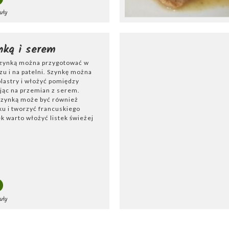
uły
nką i serem
szynką można przygotować w
zu i na patelni. Szynkę można
plastry i włożyć pomiędzy
jąc na przemian z serem.
szynką może być również
ku i tworzyć francuskiego
k warto włożyć listek świeżej
uły