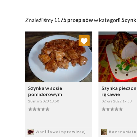
Znaleźliśmy
1175 przepisów
w kategorii
Szynk
Dodaj do ulubionych
Dodaj do
Wybierz listę:
W
Szynka w sosie
Szynka pieczon
pomidorowym
rękawie
20 mar 2023 13:50
02 wrz 2022 17:53
Zapisz
Zapi
WanilioweImprowizacj
BozenaMatu