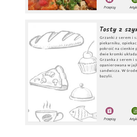
Przepisy
Artyk
Tosty z szy
Grzanki z serem i 
piekarniku, opiekac
pokroić na cienkie 
dwie kromki układa
Grzanka z serem i 
opanierowana w jaj
sandwicza. W środe
bazylii.
Przepisy
Artyk