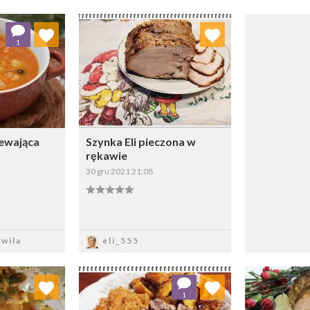
 ulubionych
Dodaj do ulubionych
1
ybierz listę:
Wybierz listę:
ewająca
Szynka Eli pieczona w
rękawie
30 gru 2021 21:08
sz
Zapisz
wila
eli_555
 ulubionych
Dodaj do ulubionych
Doda
1