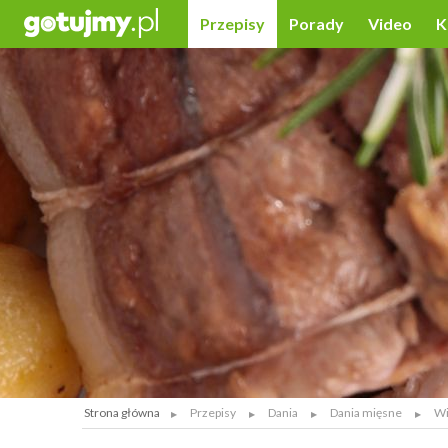
Przepisy
Porady
Video
K
Strona główna
Przepisy
Dania
Dania mięsne
Wi