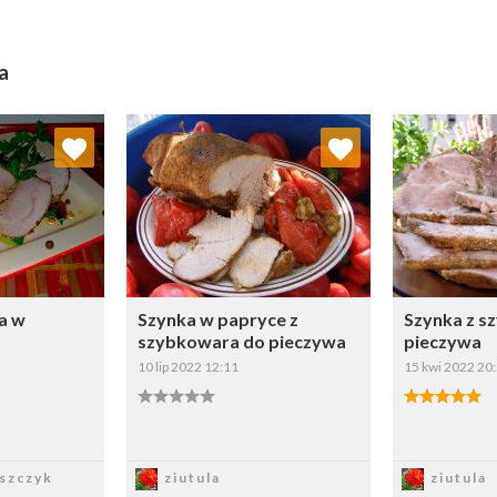
a
 ulubionych
Dodaj do ulubionych
Doda
ybierz listę:
Wybierz listę:
a w
Szynka w papryce z
Szynka z s
szybkowara do pieczywa
pieczywa
10 lip 2022 12:11
15 kwi 2022 20
sz
Zapisz
Z
szczyk
ziutula
ziutula