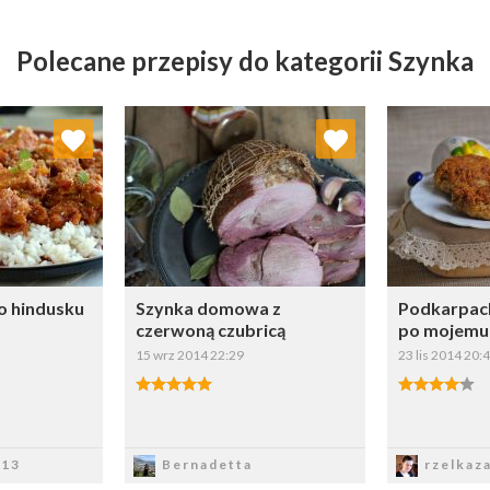
Polecane przepisy do kategorii Szynka
 ulubionych
Dodaj do ulubionych
Doda
ybierz listę:
Wybierz listę:
o hindusku
Szynka domowa z
Podkarpack
czerwoną czubricą
po mojemu
15 wrz 2014 22:29
23 lis 2014 20:
sz
Zapisz
Z
k13
Bernadetta
rzelkaz