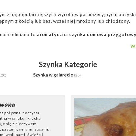
nym z najpopularniejszych wyrobów garmażeryjnych, pozysk
pnym z kością lub bez, wcześniej mrożony lub chłodzony.
 nam odmiana to
aromatyczna szynka
domowa przygotow
idealna szynka pieczona, gotowana lub wędzona. Własnej
Wi
a.
świetnie się sprawdza
w towarzystwie goździków, pikant
Szynka Kategorie
aw oraz ziół.
Najczęściej przygotowując ten domowy wyrób
ujemy kawałek
mięsa
i pozostawiamy w chłodnym miejsc
Szynka w galarecie
120)
(28)
ść najwyższej jakości domowego wyrobu, niezapomniany sma
opularne jest także
grillowanie
szynki
w okresie letnim i 
wie
.
owana
st pożywna, soczysta,
tów, który
przyda nam się w kuchni,
w trakcie przygotowy
atna w smaku i krucha.
ynkowar
. Jest to naczynie kuchenne, służące do parzenia sz
je się z pieczywem,
ra przepisy na domowe szynki będą łatwiejsze.
, pastami, serami, sosami,
ymi wędlinami. Świeże i