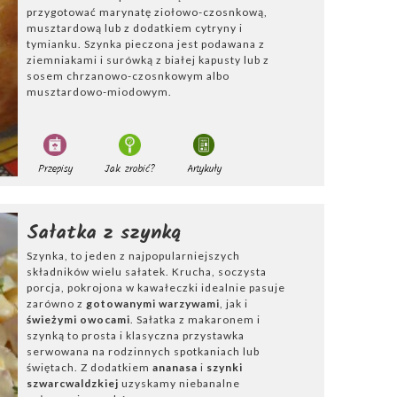
przygotować marynatę ziołowo-czosnkową,
ldzka
,
szynka
musztardową lub z dodatkiem cytryny i
az
szynka
tymianku. Szynka pieczona jest podawana z
ziemniakami i surówką z białej kapusty lub z
sosem chrzanowo-czosnkowym albo
miętajcie, że
musztardowo-miodowym.
ze sprawdza się
Przepisy
Jak zrobić?
Artykuły
Sałatka z szynką
Szynka, to jeden z najpopularniejszych
składników wielu sałatek. Krucha, soczysta
porcja, pokrojona w kawałeczki idealnie pasuje
zarówno z
gotowanymi warzywami
, jak i
świeżymi owocami
. Sałatka z makaronem i
szynką to prosta i klasyczna przystawka
serwowana na rodzinnych spotkaniach lub
świętach. Z dodatkiem
ananasa
i
szynki
szwarcwaldzkiej
uzyskamy niebanalne