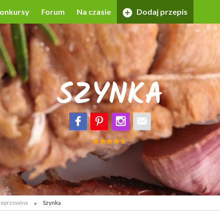
onkursy
Forum
Na czasie
Dodaj przepis
SZYNKA
eprzowina
Szynka