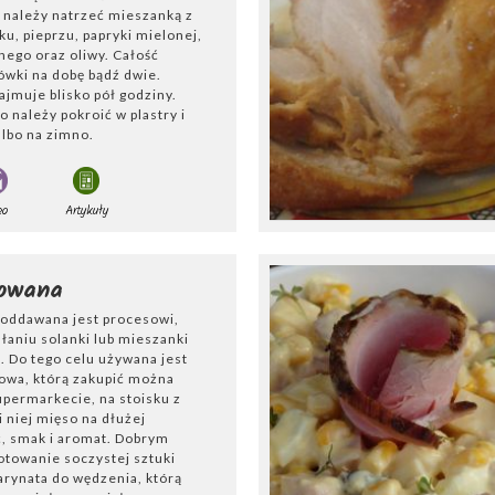
należy natrzeć mieszanką z
najsłynniejszymi szynkami na świecie są:
szynka
szwarcwa
ku, pieprzu, papryki mielonej,
nka
Świętego
Daniela
,
szynka
serrano
(
jamón
serrano
) or
ego oraz oliwy. Całość
amon
iberico
).
ówki na dobę bądź dwie.
jmuje blisko pół godziny.
irujące
przepisy na szynkę
. Każdy znajdzie coś dla siebie. Pa
 należy pokroić w plastry i
albo na zimno.
 to doskonała propozycja na świąteczny obiad. Szynka dobr
owej wędliny.
eo
Artykuły
lowana
oddawana jest procesowi,
ałaniu solanki lub mieszanki
. Do tego celu używana jest
lowa, którą zakupić można
permarkecie, na stoisku z
 niej mięso na dłużej
, smak i aromat. Dobrym
towanie soczystej sztuki
arynata do wędzenia, którą