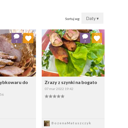
Daty ▾
Sortuj wg:
j do ulubionych
Dodaj do ulubionych
2
7
Wybierz listę:
Wybierz listę:
zybkowaru do
Zrazy z szynki na bogato
07 mar 2022 19:42
:56
apisz
Zapisz
BozenaMatuszczyk