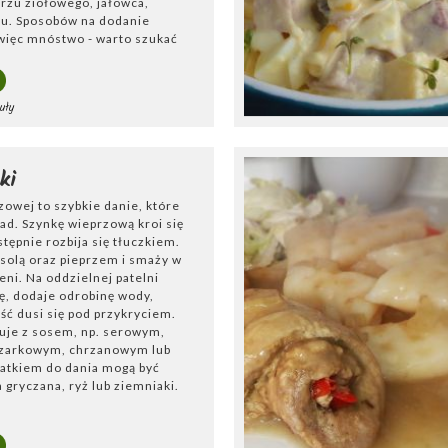
przu ziołowego, jałowca,
ku. Sposobów na dodanie
więc mnóstwo - warto szukać
uły
ki
rzowej to szybkie danie, które
ad. Szynkę wieprzową kroi się
stępnie rozbija się tłuczkiem.
 solą oraz pieprzem i smaży w
ieni. Na oddzielnej patelni
ę, dodaje odrobinę wody,
ość dusi się pod przykryciem.
uje z sosem, np. serowym,
zarkowym, chrzanowym lub
atkiem do dania mogą być
a gryczana, ryż lub ziemniaki.