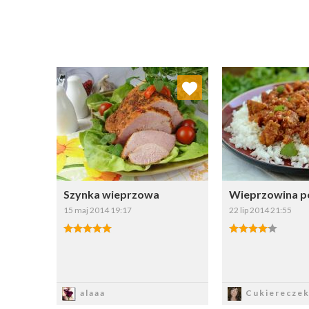
Dodaj do ulubionych
Dodaj do
Wybierz listę:
W
Szynka wieprzowa
Wieprzowina p
15 maj 2014 19:17
22 lip 2014 21:55
Zapisz
Zapi
alaaa
Cukierecze