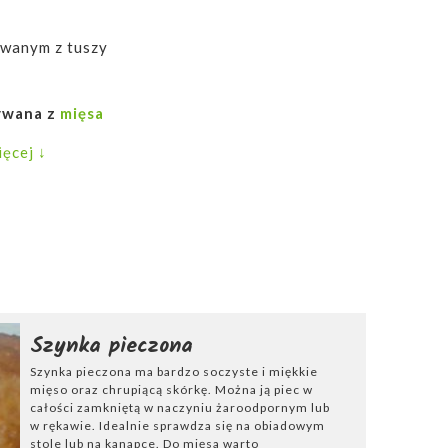
iwanym z tuszy
ywana z
mięsa
 produkcji jest
ęcej ↓
nych lub
, odpowiednio
u
. Gwarantuje
k i aromat.
podawanie jej
w
Szynka pieczona
Szynka pieczona ma bardzo soczyste i miękkie
wania domowej
mięso oraz chrupiącą skórkę. Można ją piec w
ynek, mielonek. Z
całości zamkniętą w naczyniu żaroodpornym lub
w rękawie. Idealnie sprawdza się na obiadowym
stole lub na kanapce. Do mięsa warto