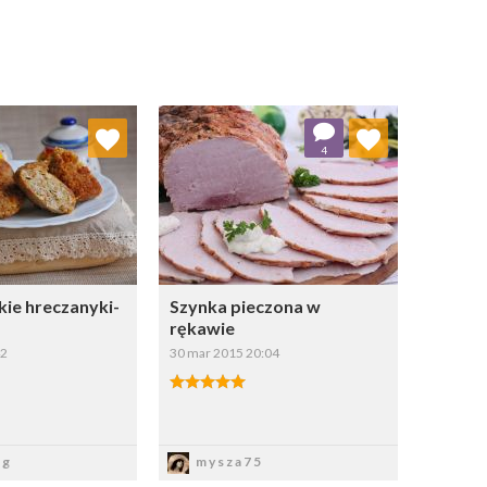
j do ulubionych
Dodaj do ulubionych
4
Wybierz listę:
Wybierz listę:
ie hreczanyki-
Szynka pieczona w
rękawie
42
30 mar 2015 20:04
apisz
Zapisz
ag
mysza75