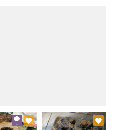
j do ulubionych
Dodaj do ulubionych
1