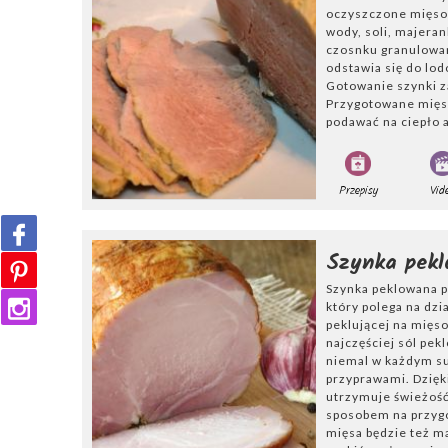
oczyszczone mięso 
Warto dodać, że 
wody, soli, majeran
parmeńska
,
szy
czosnku granulowan
andaluzyjska
(
j
odstawia się do lod
Gotowanie szynki za
Sprawdźcie insp
Przygotowane mięso
podawać na ciepło 
pieczona szynka
także w roli dom
Przepisy
Vid
Szynka pek
Szynka peklowana p
który polega na dzi
peklującej na mięso
najczęściej sól pek
niemal w każdym su
przyprawami. Dzięki
utrzymuje świeżość
sposobem na przygo
mięsa będzie też m