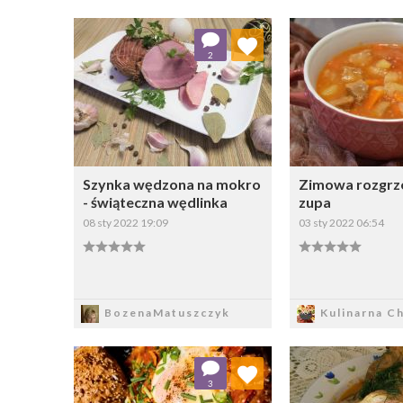
Dodaj do ulubionych
Dodaj do
2
Wybierz listę:
W
Szynka wędzona na mokro
Zimowa rozgrz
- świąteczna wędlinka
zupa
08 sty 2022 19:09
03 sty 2022 06:54
Zapisz
Zapi
BozenaMatuszczyk
Kulinarna Ch
Dodaj do ulubionych
Dodaj do
3