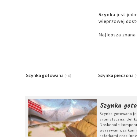
Szynka
jest jed
wieprzowej dostę
Najlepsza znana
wieprzowego
- 
zawsze najlepsz
Domowa szynka
słodkich przypr
wcześniej
maryn
Szynka gotowana
Szynka pieczona
(10)
(
nam to soczysto
W naszym kraju p
kapuście
czy
pi
Szynka got
Szynka gotowana je
Jednym ze sprzę
aromatyczna, delik
szynki będzie
sz
Doskonale komponu
pomocą szynkowa
warzywami, jajkami
sałatkami oraz inn