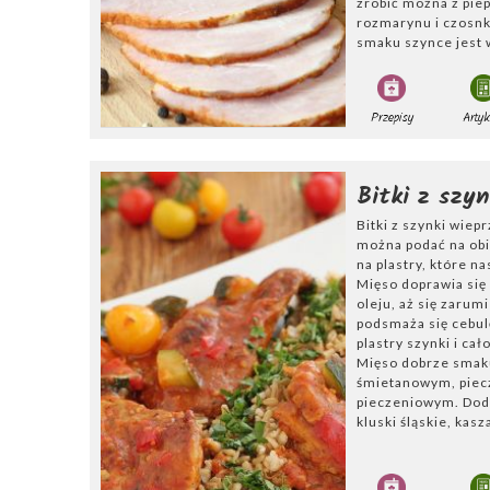
zrobić można z pie
rozmarynu i czosn
smaku szynce jest 
do tego inspiracji!
Przepisy
Artyk
Bitki z szyn
Bitki z szynki wiep
można podać na obi
na plastry, które na
Mięso doprawia się
oleju, aż się zarum
podsmaża się cebul
plastry szynki i cał
Mięso dobrze smak
śmietanowym, piec
pieczeniowym. Dod
kluski śląskie, kasz