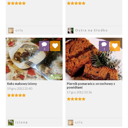
Zapisz
Zapisz
cris
Ostra na Słodko
Dodaj do ulubionych
Dodaj do ulubionych
2
1
Wybierz listę:
Wybierz listę:
Keks makowy Iziony
Piernik pomarańcz.-orzechowy z
powidłami
19 gru 2012 21:40
17 gru 2012 23:36
Zapisz
Zapisz
iziona
cris