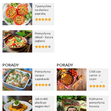
7 pomysłów
na dania z
papryką
Pomysły na
obiad – kasza
jaglana
PORADY
PORADY
Pomysły na
Chili con
sycące
carne - z
zapiekanki
czym
podawać?
Jak zrobić
Kulinarne
placki po
pomysły na
węgiersku?
łososia