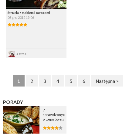
Strucla z makiem i owocami
03 gru 2012 19:06
Zapisz
zewa
1
2
3
4
5
6
Następna >
PORADY
7
sprawdzonych
przepisów na
zupę
cebulową