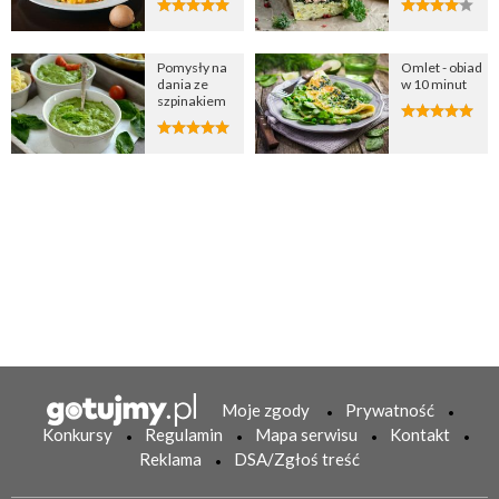
Pomysły na
Omlet - obiad
dania ze
w 10 minut
szpinakiem
Moje zgody
Prywatność
Konkursy
Regulamin
Mapa serwisu
Kontakt
Reklama
DSA/Zgłoś treść