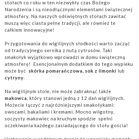
stołach co roku w ten niezwykły czas Bożego
Narodzenia i są nieodłącznymi elementami świątecznej
atmosfery. Na naszych odświętnych stołach zawitać
muszą więc ciasta pełne tradycji, ale również te
całkiem innowacyjne!
Przygotowania do wigilijnych słodkości warto zacząć
od tradycyjnego sernika z nutą cytrusów. Taki
smakołyk wyjątkowo wprowadzi w domu świąteczną
atmosferę! Esencjonalnym dodatkiem do tego wypieku
może być
skórka pomarańczowa, sok z limonki
lub
cytryny
.
Na wigilijnym stole, nie może zabraknąć także
makowca
, który stanowi jedną z 12 dań wigilijnych.
Możecie łączyć z najróżniejszymi smakołykami:
owocami, bakaliami i kremami. Mocno wilgotny,
soczysty makowiec na kruchym spodzie spełni
oczekiwania każdego zasiadającego do stołu gościa!