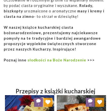
Ucztowanie w rodzinnym gronie to wspaniały moment
by podać ciasta oryginalne i wyszukane.
Rolady,
biszkopty
urozmaicone o aromatyczne
masy i kremy i
ciasta na zimno
- to strzał w dziesiątkę!
W naszej książce kucharskiej ciasta
bożonarodzeniowe, prezentujemy najciekawsze
pomysły na te tradycyjne i bardziej awangardowe
propozycje wypieków świątecznych stworzone
przez naszych Kucharzy. Inspirujące!
Poznaj inne
słodkości na Boże Narodzenie
>>>
Przepisy z książki kucharskiej
Dodaj do ulubionych
Dodaj do ulubionych
7
15
Wybierz listę:
Wybierz listę: