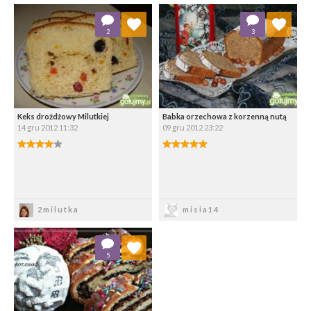
Dodaj do ulubionych
Dodaj do ulubionych
2
3
Wybierz listę:
Wybierz listę:
Keks drożdżowy Milutkiej
Babka orzechowa z korzenną nutą
14 gru 2012 11:32
09 gru 2012 23:22
Zapisz
Zapisz
2milutka
misia14
Dodaj do ulubionych
5
Wybierz listę: