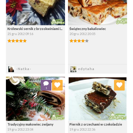
Królewski sernik z brzoskwiniami i...
Świąteczny bakaliowiec
21 gru 2012 09:16
20 gru 2012 20:05
Zapisz
Zapisz
-Natka-
edytaha
Dodaj do ulubionych
Dodaj do ulubionych
1
Wybierz listę:
Wybierz listę:
Tradycyjny makowiec zwijany
Piernik z orzechami w czekoladzie
19 gru 2012 23:04
19 gru 2012 22:36