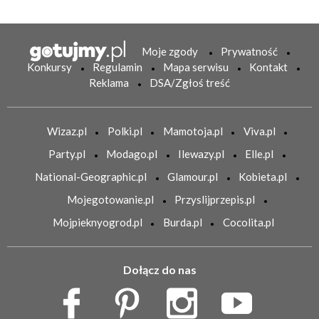
Moje zgody
Prywatność
Konkursy
Regulamin
Mapa serwisu
Kontakt
Reklama
DSA/Zgłoś treść
Wizaz.pl
Polki.pl
Mamotoja.pl
Viva.pl
Party.pl
Modago.pl
Ilewazy.pl
Elle.pl
National-Geographic.pl
Glamour.pl
Kobieta.pl
Mojegotowanie.pl
Przyslijprzepis.pl
Mojpieknyogrod.pl
Burda.pl
Cocolita.pl
Dołącz do nas