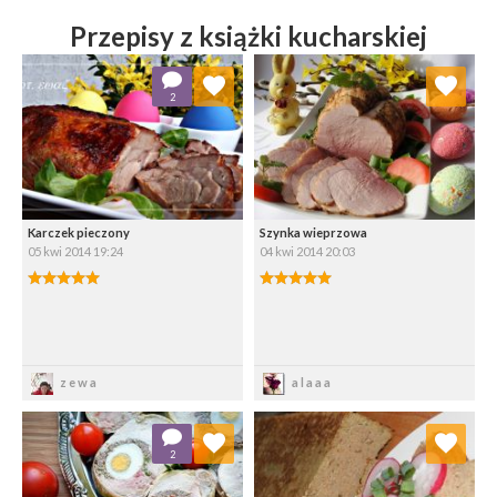
Przepisy z książki kucharskiej
Dodaj do ulubionych
Dodaj do ulubionych
2
Wybierz listę:
Wybierz listę:
Karczek pieczony
Szynka wieprzowa
05 kwi 2014 19:24
04 kwi 2014 20:03
Zapisz
Zapisz
zewa
alaaa
Dodaj do ulubionych
Dodaj do ulubionych
2
Wybierz listę:
Wybierz listę: