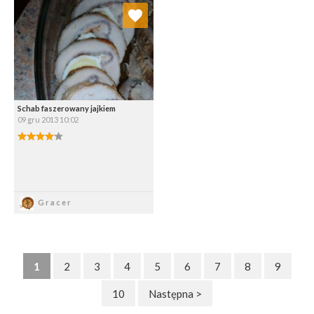
Dodaj do ulubionych
Wybierz listę:
Schab faszerowany jajkiem
09 gru 2013 10:02
Zapisz
Gracer
1
2
3
4
5
6
7
8
9
10
Następna >