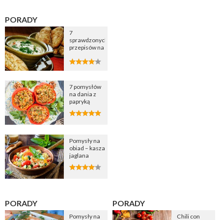
PORADY
7
sprawdzonych
przepisów na
zupę
cebulową
7 pomysłów
na dania z
papryką
Pomysły na
obiad – kasza
jaglana
PORADY
PORADY
Pomysły na
Chili con