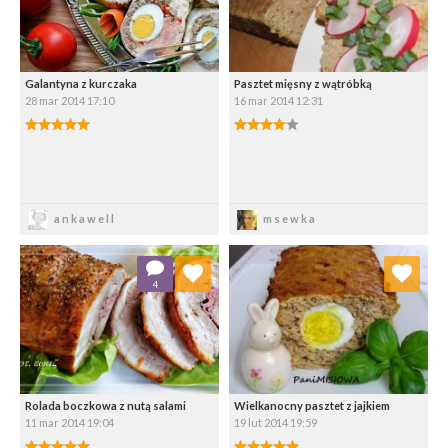
Galantyna z kurczaka
Pasztet mięsny z wątróbką
28 mar 2014 17:10
16 mar 2014 12:31
Zapisz
Zapisz
ankawell
msewka
Dodaj do ulubionych
Dodaj do ulubionych
4
Wybierz listę:
Wybierz listę:
Rolada boczkowa z nutą salami
Wielkanocny pasztet z jajkiem
11 mar 2014 19:04
19 lut 2014 19:59