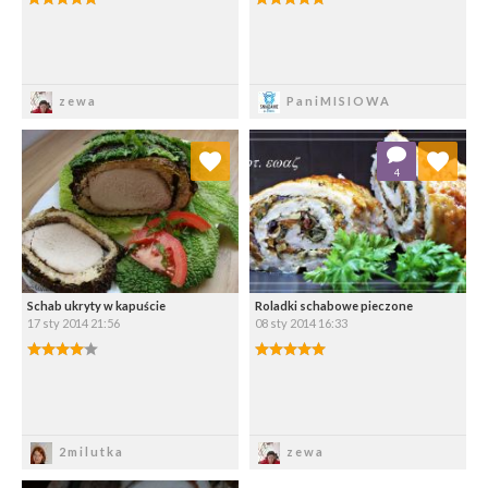
Zapisz
Zapisz
zewa
PaniMISIOWA
Dodaj do ulubionych
Dodaj do ulubionych
4
Wybierz listę:
Wybierz listę:
Schab ukryty w kapuście
Roladki schabowe pieczone
17 sty 2014 21:56
08 sty 2014 16:33
Zapisz
Zapisz
2milutka
zewa