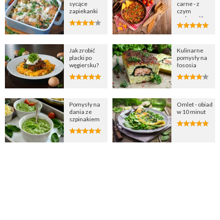
sycące
carne - z
zapiekanki
czym
podawać?
Jak zrobić
Kulinarne
placki po
pomysły na
węgiersku?
łososia
Pomysły na
Omlet - obiad
dania ze
w 10 minut
szpinakiem